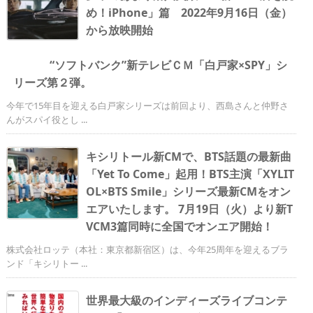
め！iPhone」篇 2022年9月16日（金）
から放映開始
“ソフトバンク”新テレビＣＭ「白戸家×SPY」シ
リーズ第２弾。
今年で15年目を迎える白戸家シリーズは前回より、西島さんと仲野さ
んがスパイ役とし ...
キシリトール新CMで、BTS話題の最新曲
「Yet To Come」起用！BTS主演「XYLIT
OL×BTS Smile」シリーズ最新CMをオン
エアいたします。 7月19日（火）より新T
VCM3篇同時に全国でオンエア開始！
株式会社ロッテ（本社：東京都新宿区）は、今年25周年を迎えるブラ
ンド「キシリトー ...
世界最大級のインディーズライブコンテ