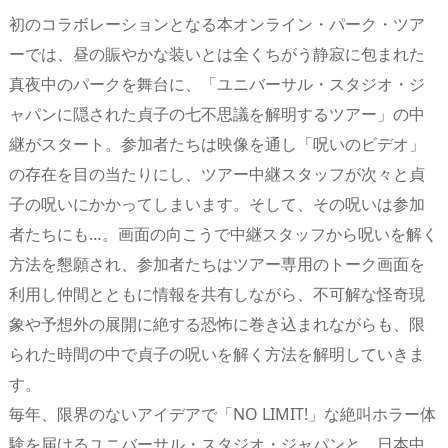
初のコラボレーションとなる本オンライン・パーク・ツア
ーでは、昼の賑やかな装いとは全くちがう静寂に包まれた
真夜中のパークを舞台に、「ユニバーサル・スタジオ・ジ
ャパンに隠された貞子の七不思議を解明するツアー」の中
継がスタート。参加者たちは映像を通し「呪いのビデオ」
の存在を目の当たりにし、ツアー中継スタッフが次々と貞
子の呪いにかかってしまいます。そして、その呪いは参加
者たちにも…。画面の向こうで中継スタッフから呪いを解く
方法を懇願され、参加者たちはツアー専用のトーク画面を
利用し仲間とともに情報を共有しながら、不可解な怪奇現
象や予想外の展開に絶する恐怖に巻き込まれながらも、限
られた時間の中で貞子の呪いを解く方法を解明していきま
す。
毎年、限界のないアイデアで「NO LIMIT!」な絶叫ホラー体
験を届けるユニバーサル・スタジオ・ジャパンと、日本中