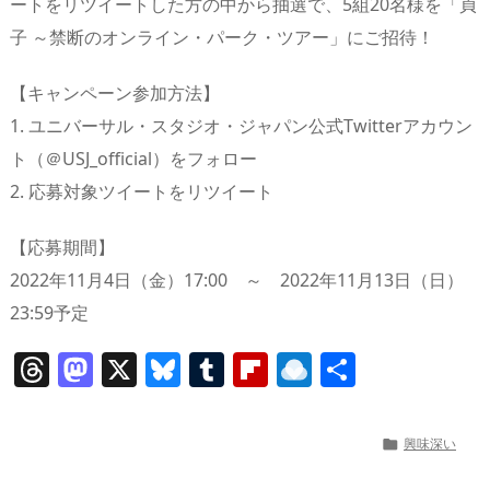
ートをリツイートした方の中から抽選で、5組20名様を「貞
子 ～禁断のオンライン・パーク・ツアー」にご招待！
【キャンペーン参加方法】
1. ユニバーサル・スタジオ・ジャパン公式Twitterアカウン
ト（＠USJ_official）をフォロー
2. 応募対象ツイートをリツイート
【応募期間】
2022年11月4日（金）17:00 ～ 2022年11月13日（日）
23:59予定
T
M
X
Bl
T
Fl
R
共
h
a
u
u
ip
ai
有
re
st
e
m
b
n
興味深い

a
o
sk
bl
o
d