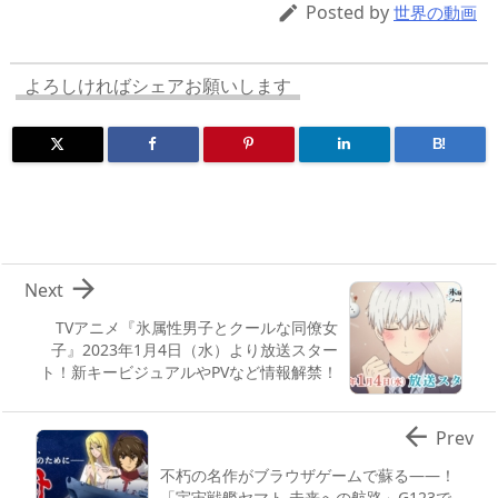
d
d
y
r
ar
ro
Posted by

世界の動画
s
o
d
p.
n
io
よろしければシェアお願いします
B!

Next
TVアニメ『氷属性男子とクールな同僚女
子』2023年1月4日（水）より放送スター
ト！新キービジュアルやPVなど情報解禁！

Prev
不朽の名作がブラウザゲームで蘇る――！
「宇宙戦艦ヤマト 未来への航路」G123で