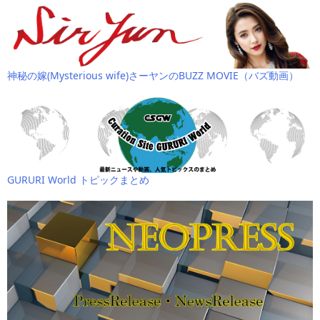
神秘の嫁(Mysterious wife)さーヤンのBUZZ MOVIE（バズ動画）
GURURI World トピックまとめ