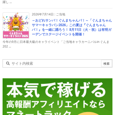
躍し ...
2026年7月14日
:
ご当地
～おどれサンバ！ぐんまちゃんバ！～「ぐんまちゃん
サマーキャラバン2026」この夏は『ぐんまちゃん
バ！』を一緒に踊ろう！ 8月11日（火・祝）は有明ガ
ーデンでステージイベントを開催！
今年の9月に日本最大級のキャライベント「ご当地キャラカーニバルin ぐんま
202 ...