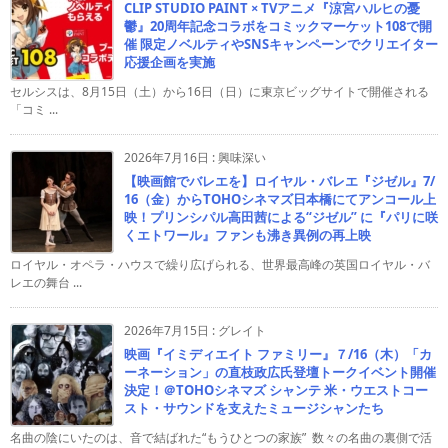
CLIP STUDIO PAINT × TVアニメ『涼宮ハルヒの憂
鬱』20周年記念コラボをコミックマーケット108で開
催 限定ノベルティやSNSキャンペーンでクリエイター
応援企画を実施
セルシスは、8月15日（土）から16日（日）に東京ビッグサイトで開催される
「コミ ...
2026年7月16日
:
興味深い
【映画館でバレエを】ロイヤル・バレエ『ジゼル』7/
16（金）からTOHOシネマズ日本橋にてアンコール上
映！プリンシパル高田茜による“ジゼル” に『パリに咲
くエトワール』ファンも沸き異例の再上映
ロイヤル・オペラ・ハウスで繰り広げられる、世界最高峰の英国ロイヤル・バ
レエの舞台 ...
2026年7月15日
:
グレイト
映画『イミディエイト ファミリー』７/16（木）「カ
ーネーション」の直枝政広氏登壇トークイベント開催
決定！＠TOHOシネマズ シャンテ 米・ウエストコー
スト・サウンドを支えたミュージシャンたち
名曲の陰にいたのは、音で結ばれた“もうひとつの家族” 数々の名曲の裏側で活