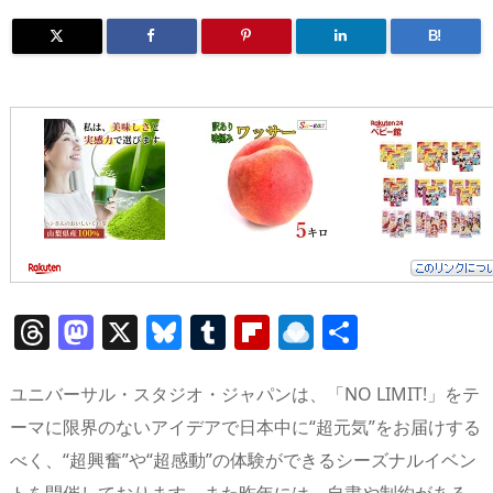
B!
T
M
X
Bl
T
Fl
R
共
h
a
u
u
ip
ai
有
re
st
e
m
b
n
ユニバーサル・スタジオ・ジャパンは、「NO LIMIT!」をテ
a
o
sk
bl
o
d
ーマに限界のないアイデアで日本中に“超元気”をお届けする
べく、“超興奮”や“超感動”の体験ができるシーズナルイベン
d
d
y
r
ar
ro