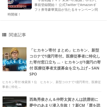
事前登録開始！ 公式TwitterでAmazonギ
フト券等豪華賞品が当たるキャンペーン同
時開催！
関連記事

「ヒカキン寄付 まとめ」ヒカキン、新型
コロナで1億円寄付。医療従事者に特化し
た寄付窓口立ち …・ヒカキンが1億円の寄
付 医療従事者支援募金を立ち上げ – SAN
SPO
ヒカキン寄付 検索第 1 位 ヒカキン、新型コロナで1億円寄付。医療従
事者に特化 ...
西島秀俊さん＆仲野太賀さんは読唇術に
夢中のあまり潜入失敗！？新CM「唇を読