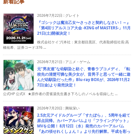
新着記事
2026年7月22日
:
グレイト
『ゴシックは魔法乙女〜さっさと契約しなさい！～』
「第4回リアルスコア大会 -KING of MASTERS-」11月
21日(土)開催決定！
株式会社ケイブ(本社：東京都目黒区、代表取締役社長:高
橋祐希、証券コード:376 ...
2026年7月21日
:
アニメ・ゲーム
元”男友達”な幼馴染と紡ぐ、青春ラブコメディ、「転
校先の清楚可憐な美少女が、昔男子と思って一緒に遊
んだ幼馴染だった件」Blu-ray BOXが、2026年11月2
7日(金)より発売決定！
公式HP 公式X ★原作者の雲雀湯先生書き下ろしのノベルを収録した ...
2026年7月20日
:
興味深い
2.5次元アイドルグループ「すたぽら」、5周年を経て
原点回帰。カバーアルバムより「フライングゲット」
MVを公開！ 8月12日（水）発売のカバーアルバム
『あの頃せれくしょん！』より先行解禁。平成を彩っ