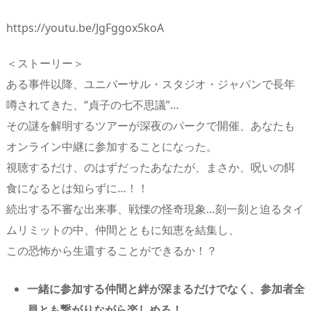
https://youtu.be/JgFggox5koA
＜ストーリー＞
ある事件以降、ユニバーサル・スタジオ・ジャパンで長年
噂されてきた、“貞子の七不思議”…
その謎を解明するツアーが深夜のパークで開催、あなたも
オンライン中継に参加することになった。
視聴するだけ、のはずだったあなたが、まさか、呪いの餌
食になるとは知らずに…！！
続出する不審な出来事、戦慄の怪奇現象…刻一刻と迫るタイ
ムリミットの中、仲間とともに知恵を結集し、
この恐怖から生還することができるか！？
一緒に参加する仲間と絆が深まるだけでなく、参加者全
員とも繋がりながら楽しめる！