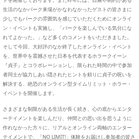
トを開催しております。また昨年には、自粛や制約がある
s
o
d
p.
生活のなかパーク来場がかなわなかったゲストの皆さまに
n
io
少しでもパークの雰囲気を感じていただくためにオンライ
ン・イベントも実施し、「パークを楽しんでいる気分にな
れてよかった。」など多くのコメントをいただきました。
そして今回、大好評のなか終了したオンライン・イベント
を、世界中を震撼させた日本を代表するホラークイーン
『貞子』とコラボレーションし、限られた時間の中で参加
者同士が協力しあい隠されたヒントを頼りに貞子の呪いを
解決する、絶恐のオンライン型タイムリミット・ホラー・
イベントを開催します。
さまざまな制限がある生活が長く続き、心の底からエンタ
ーテイメントを楽しんだり、仲間との思い出を思うように
作れなかった方々に、リアルとオンライン両軸のエンター
テイメントで、「NO LIMIT!」体験をお届けし参加者の皆さ