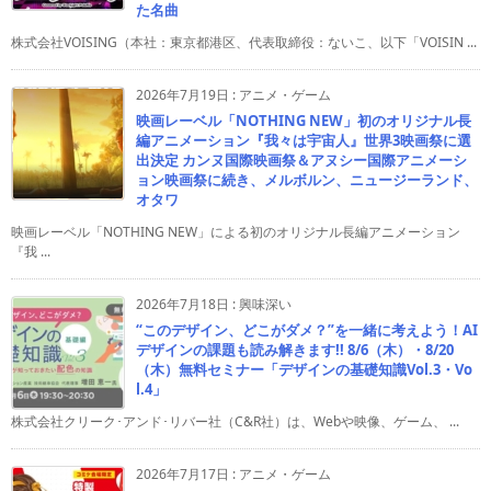
た名曲
株式会社VOISING（本社：東京都港区、代表取締役：ないこ、以下「VOISIN ...
2026年7月19日
:
アニメ・ゲーム
映画レーベル「NOTHING NEW」初のオリジナル長
編アニメーション『我々は宇宙人』世界3映画祭に選
出決定 カンヌ国際映画祭＆アヌシー国際アニメーシ
ョン映画祭に続き、メルボルン、ニュージーランド、
オタワ
映画レーベル「NOTHING NEW」による初のオリジナル長編アニメーション
『我 ...
2026年7月18日
:
興味深い
“このデザイン、どこがダメ？”を一緒に考えよう！AI
デザインの課題も読み解きます!! 8/6（木）・8/20
（木）無料セミナー「デザインの基礎知識Vol.3・Vo
l.4」
株式会社クリーク･アンド･リバー社（C&R社）は、Webや映像、ゲーム、 ...
2026年7月17日
:
アニメ・ゲーム