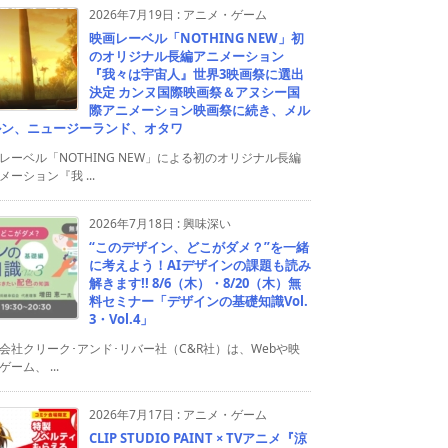
2026年7月19日
:
アニメ・ゲーム
映画レーベル「NOTHING NEW」初
のオリジナル長編アニメーション
『我々は宇宙人』世界3映画祭に選出
決定 カンヌ国際映画祭＆アヌシー国
際アニメーション映画祭に続き、メル
ルン、ニュージーランド、オタワ
レーベル「NOTHING NEW」による初のオリジナル長編
メーション『我 ...
2026年7月18日
:
興味深い
“このデザイン、どこがダメ？”を一緒
に考えよう！AIデザインの課題も読み
解きます!! 8/6（木）・8/20（木）無
料セミナー「デザインの基礎知識Vol.
3・Vol.4」
会社クリーク･アンド･リバー社（C&R社）は、Webや映
ゲーム、 ...
2026年7月17日
:
アニメ・ゲーム
CLIP STUDIO PAINT × TVアニメ『涼