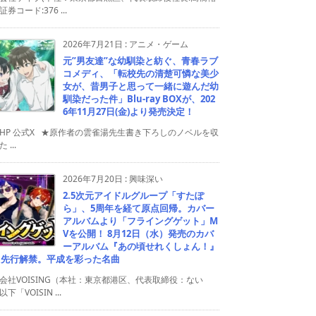
券コード:376 ...
2026年7月21日
:
アニメ・ゲーム
元”男友達”な幼馴染と紡ぐ、青春ラブ
コメディ、「転校先の清楚可憐な美少
女が、昔男子と思って一緒に遊んだ幼
馴染だった件」Blu-ray BOXが、202
6年11月27日(金)より発売決定！
HP 公式X ★原作者の雲雀湯先生書き下ろしのノベルを収
 ...
2026年7月20日
:
興味深い
2.5次元アイドルグループ「すたぽ
ら」、5周年を経て原点回帰。カバー
アルバムより「フライングゲット」M
Vを公開！ 8月12日（水）発売のカバ
ーアルバム『あの頃せれくしょん！』
り先行解禁。平成を彩った名曲
会社VOISING（本社：東京都港区、代表取締役：ない
下「VOISIN ...