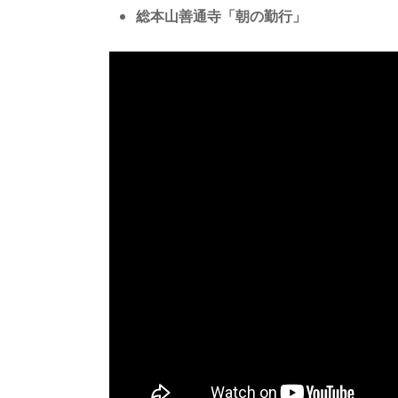
総本山善通寺「朝の勤行」