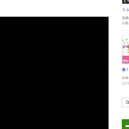
ミ
名曲
の名
催
今年
ニバル