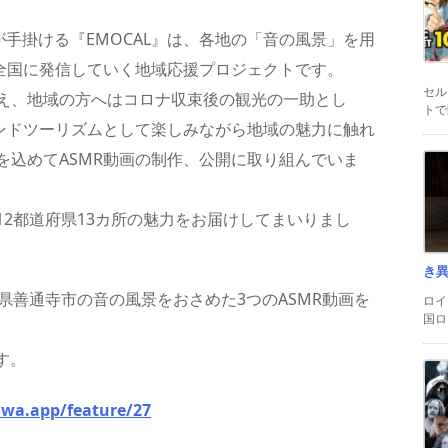
ckが手掛ける『EMOCAL』は、各地の「音の風景」を用
を全国に発信していく地域応援プロジェクトです。
セル
え、地域の方へはコロナ収束後の観光の一助とし
トで
ウンドツーリズムとして楽しみながら地域の魅力に触れ
を込めてASMR動画の制作、公開に取り組んでいま
2都道府県13カ所の魅力をお届けしてまいりまし
き
県善通寺市の音の風景をおさめた3つのASMR動画を
ロイ
国ロ
す。
owa.app/feature/27