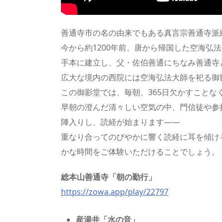
善通寺市の名の由来でもある真言宗善通寺派
今から約1200年前、唐から帰国した空海弘
手本に建立し、父・佐伯善通にちなみ善通寺
広大な境内の西院には空海弘法大師を祀る御
この御影堂では、毎朝、365日欠かすことな
早朝の澄んだ清々しい空気の中、門信徒や参
陣入りし、読経が始まります――
重なり合ってのびやかに響く読経に耳を傾け
かな時間をご体験いただけることでしょう。
総本山善通寺「朝の勤行」
https://zowa.app/play/22797
産湯井「水の音」