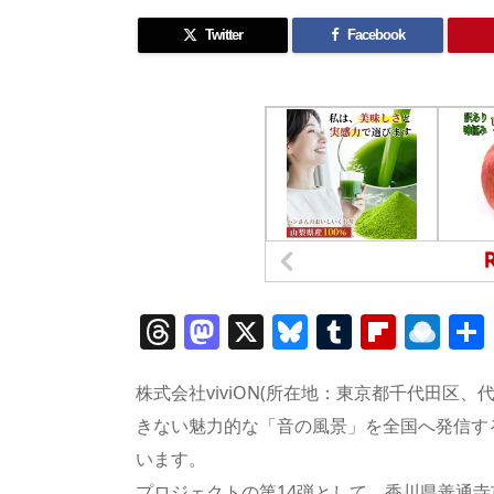
Twitter
Facebook
T
M
X
Bl
T
Fl
R
h
a
u
u
ip
ai
re
st
e
m
b
n
株式会社viviON(所在地：東京都千代田区
a
o
sk
bl
o
d
きない魅力的な「音の風景」を全国へ発信する
います。
d
d
y
r
ar
ro
プロジェクトの第14弾として、香川県善通寺