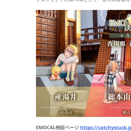
s
o
d
p.
n
io
EMOCAL特設ページ
https://catchystuck.