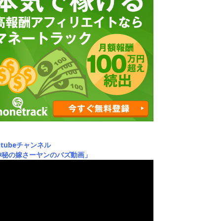
utubeチャンネル
神秘の嫁さーヤンのバズ動画」