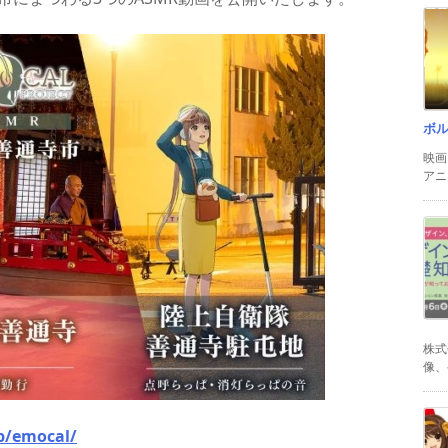
ボ
映画
アニ
株式
像、
jp/emocal/