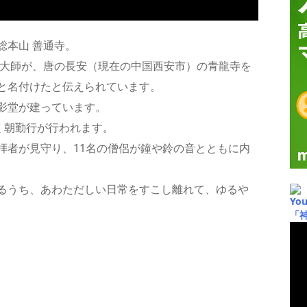
総本山 善通寺。
法大師が、唐の長安（現在の中国西安市）の青龍寺を
と名付けたと伝えられています。
影堂が建っています。
く朝勤行が行われます。
拝者が見守り、11名の僧侶が鐘や鈴の音とともに内
るうち、あわただしい日常をすこし離れて、ゆるや
Yo
「