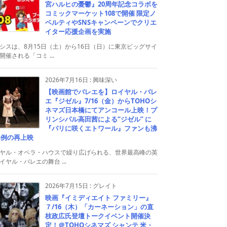
宮ハルヒの憂鬱』20周年記念コラボを
コミックマーケット108で開催 限定ノ
ベルティやSNSキャンペーンでクリエ
イター応援企画を実施
シスは、8月15日（土）から16日（日）に東京ビッグサイ
開催される「コミ ...
2026年7月16日
:
興味深い
【映画館でバレエを】ロイヤル・バレ
エ『ジゼル』7/16（金）からTOHOシ
ネマズ日本橋にてアンコール上映！プ
リンシパル高田茜による“ジゼル” に
『パリに咲くエトワール』ファンも沸
異例の再上映
ヤル・オペラ・ハウスで繰り広げられる、世界最高峰の英
イヤル・バレエの舞台 ...
2026年7月15日
:
グレイト
映画『イミディエイト ファミリー』
７/16（木）「カーネーション」の直
枝政広氏登壇トークイベント開催決
定！＠TOHOシネマズ シャンテ 米・