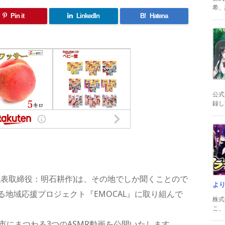
希、証
Pin it
LinkedIn
B!
Hatena
公式
録した
共
有
、代表取締役：明石耕作)は、その地でしか聞くことので
よ
地域応援プロジェクト『EMOCAL』に取り組んで
株式
こ、以
市にまつわる3つのASMR動画を公開いたします。