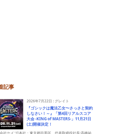
着記事
2026年7月22日
:
グレイト
『ゴシックは魔法乙女〜さっさと契約
しなさい！～』「第4回リアルスコア
大会 -KING of MASTERS-」11月21日
(土)開催決定！
会社ケイブ(本社：東京都目黒区、代表取締役社長:高橋祐