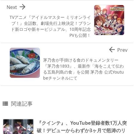

Next
TVアニメ『アイドルマスター ミリオンライ
ブ！』全話数、劇場先行上映決定！ブラン
ド新ロゴや新キービジュアル、10周年記念
PVも公開！

Prev
茅乃舎が手掛ける食のドキュメンタリー
『茅乃舎1893』、最新作「海をこえて伝わ
る五島列島の食」を公開 茅乃舎 公式Youtu
beチャンネルにて
関連記事

『クインテ』、YouTube登録者数1万人突
破！デビューからわずか3ヶ月で怒涛のリ