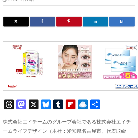
B!
T
M
X
Bl
T
Fl
R
共
h
a
u
u
ip
ai
有
re
st
e
m
b
n
株式会社エイチームのグループ会社である株式会社エイチ
a
o
sk
bl
o
d
ームライフデザイン（本社：愛知県名古屋市、代表取締