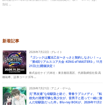
当社 ...
新着記事
2026年7月22日
:
グレイト
『ゴシックは魔法乙女〜さっさと契約しなさい！～』
「第4回リアルスコア大会 -KING of MASTERS-」11月
21日(土)開催決定！
株式会社ケイブ(本社：東京都目黒区、代表取締役社長:高
橋祐希、証券コード:376 ...
2026年7月21日
:
アニメ・ゲーム
元”男友達”な幼馴染と紡ぐ、青春ラブコメディ、「転
校先の清楚可憐な美少女が、昔男子と思って一緒に遊
んだ幼馴染だった件」Blu-ray BOXが、2026年11月2