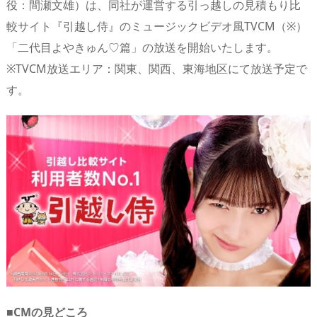
役：間瀬文雄）は、同社が運営する引っ越しの見積もり比
d
d
y
r
ar
ro
較サイト『引越し侍』のミュージックビデオ風TVCM（※）
s
o
d
p.
「二代目よやきゅん♡篇」の放送を開始いたします。
n
io
※TVCM放送エリア：関東、関西、東海地区にて放送予定で
す。
■CMの見どころ