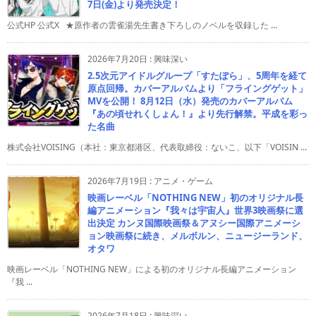
7日(金)より発売決定！
公式HP 公式X ★原作者の雲雀湯先生書き下ろしのノベルを収録した ...
2026年7月20日
:
興味深い
2.5次元アイドルグループ「すたぽら」、5周年を経て
原点回帰。カバーアルバムより「フライングゲット」
MVを公開！ 8月12日（水）発売のカバーアルバム
『あの頃せれくしょん！』より先行解禁。平成を彩っ
た名曲
株式会社VOISING（本社：東京都港区、代表取締役：ないこ、以下「VOISIN ...
2026年7月19日
:
アニメ・ゲーム
映画レーベル「NOTHING NEW」初のオリジナル長
編アニメーション『我々は宇宙人』世界3映画祭に選
出決定 カンヌ国際映画祭＆アヌシー国際アニメーシ
ョン映画祭に続き、メルボルン、ニュージーランド、
オタワ
映画レーベル「NOTHING NEW」による初のオリジナル長編アニメーション
『我 ...
2026年7月18日
:
興味深い