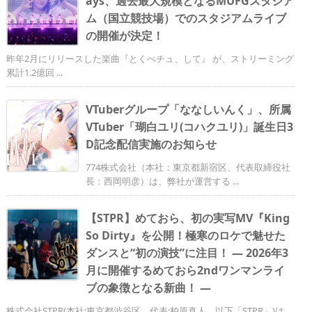
ays、過去最大規模となるMUFGスタジア
ム（国立競技場）でのスタジアムライブ
の開催が決定！
昨年2月にリリースした楽曲『とくべチュ、して』 が、ストリーミング
累計1.2億回 ...
VTuberグループ「ななしいんく」、所属
VTuber「瑚白ユリ(コハクユリ)」誕生日3
D記念配信実施のお知らせ
774株式会社（本社：東京都新宿区、代表取締役社
長：西岡明彦）は、弊社が運営する ...
【STPR】めておら、初の実写MV『King
So Dirty』を公開！極寒のロケで魅せた
ダンスと“初の演技”に注目！ ― 2026年3
月に開催するめておら2ndワンマンライ
ブの象徴となる新曲！ ―
株式会社STPR(本社:東京都渋谷区、代表:柏原真人、以下「STPR」)は、