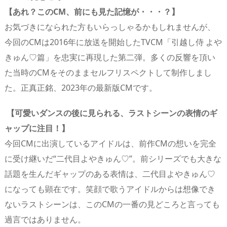
【あれ？このCM、前にも見た記憶が・・・？】
お気づきになられた方もいらっしゃるかもしれませんが、
今回のCMは2016年に放送を開始したTVCM「引越し侍 よや
きゅん♡篇」を忠実に再現した第二弾。多くの反響を頂い
た当時のCMをそのままセルフリスペクトして制作しまし
た。正真正銘、2023年の最新版CMです。
【可愛いダンスの後に見られる、ラストシーンの表情のギ
ャップに注目！】
今回CMに出演しているアイドルは、前作CMの想いを完全
に受け継いだ“二代目よやきゅん♡”。前シリーズでも大きな
話題を生んだギャップのある表情は、二代目よやきゅん♡
になっても顕在です。笑顔で歌うアイドルからは想像でき
ないラストシーンは、このCMの一番の見どころと言っても
過言ではありません。