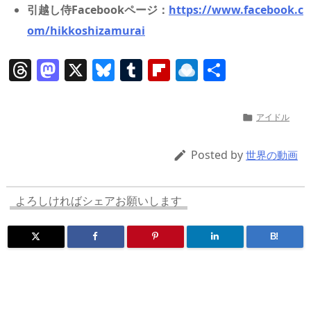
引越し侍Facebookページ：
https://www.facebook.c
om/hikkoshizamurai
T
M
X
Bl
T
Fl
R
共
h
a
u
u
ip
ai
有
re
st
e
m
b
n
アイドル

a
o
sk
bl
o
d
d
d
y
r
ar
ro
Posted by

世界の動画
s
o
d
p.
n
io
よろしければシェアお願いします
B!