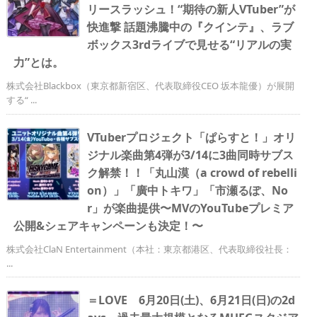
リースラッシュ！“期待の新人VTuber”が
快進撃 話題沸騰中の『クインテ』、ラブ
ボックス3rdライブで見せる“リアルの実
力”とは。
株式会社Blackbox（東京都新宿区、代表取締役CEO 坂本龍優）が展開
する“ ...
VTuberプロジェクト「ぱらすと！」オリ
ジナル楽曲第4弾が3/14に3曲同時サブス
ク解禁！！「丸山漠（a crowd of rebelli
on）」「廣中トキワ」「市瀬るぽ、No
r」が楽曲提供〜MVのYouTubeプレミア
公開&シェアキャンペーンも決定！〜
株式会社ClaN Entertainment（本社：東京都港区、代表取締役社長：
...
＝LOVE 6月20日(土)、6月21日(日)の2d