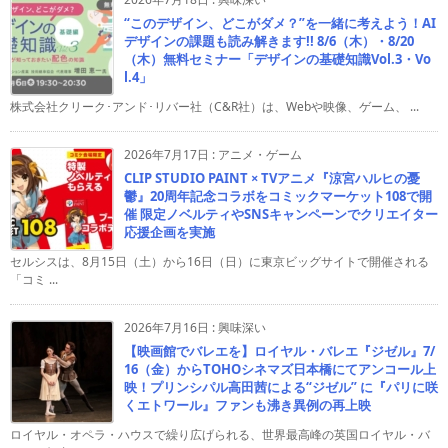
“このデザイン、どこがダメ？”を一緒に考えよう！AI
デザインの課題も読み解きます!! 8/6（木）・8/20
（木）無料セミナー「デザインの基礎知識Vol.3・Vo
l.4」
株式会社クリーク･アンド･リバー社（C&R社）は、Webや映像、ゲーム、 ...
2026年7月17日
:
アニメ・ゲーム
CLIP STUDIO PAINT × TVアニメ『涼宮ハルヒの憂
鬱』20周年記念コラボをコミックマーケット108で開
催 限定ノベルティやSNSキャンペーンでクリエイター
応援企画を実施
セルシスは、8月15日（土）から16日（日）に東京ビッグサイトで開催される
「コミ ...
2026年7月16日
:
興味深い
【映画館でバレエを】ロイヤル・バレエ『ジゼル』7/
16（金）からTOHOシネマズ日本橋にてアンコール上
映！プリンシパル高田茜による“ジゼル” に『パリに咲
くエトワール』ファンも沸き異例の再上映
ロイヤル・オペラ・ハウスで繰り広げられる、世界最高峰の英国ロイヤル・バ