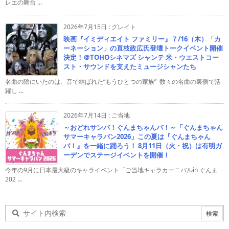
レエの舞台 ...
2026年7月15日
:
グレイト
映画『イミディエイト ファミリー』７/16（木）「カ
ーネーション」の直枝政広氏登壇トークイベント開催
決定！＠TOHOシネマズ シャンテ 米・ウエストコー
スト・サウンドを支えたミュージシャンたち
名曲の陰にいたのは、音で結ばれた“もうひとつの家族” 数々の名曲の裏側で活
躍し ...
2026年7月14日
:
ご当地
～おどれサンバ！ぐんまちゃんバ！～「ぐんまちゃん
サマーキャラバン2026」この夏は『ぐんまちゃん
バ！』を一緒に踊ろう！ 8月11日（火・祝）は有明ガ
ーデンでステージイベントを開催！
今年の9月に日本最大級のキャライベント「ご当地キャラカーニバルin ぐんま
202 ...