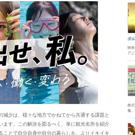
ボ
映画
アニ
株式
像、
の減少は、様々な地方でかねてから共通する課題と
います。この解決を図るべく、単に観光名所を紹介
ることで自分自身や自分の暮らしを、よりイキイキ