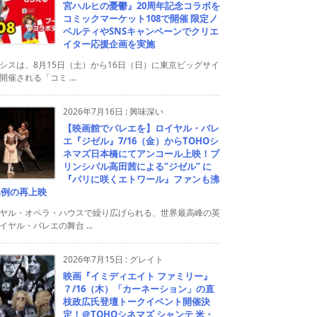
宮ハルヒの憂鬱』20周年記念コラボを
コミックマーケット108で開催 限定ノ
ベルティやSNSキャンペーンでクリエ
イター応援企画を実施
シスは、8月15日（土）から16日（日）に東京ビッグサイ
開催される「コミ ...
2026年7月16日
:
興味深い
【映画館でバレエを】ロイヤル・バレ
エ『ジゼル』7/16（金）からTOHOシ
ネマズ日本橋にてアンコール上映！プ
リンシパル高田茜による“ジゼル” に
『パリに咲くエトワール』ファンも沸
異例の再上映
ヤル・オペラ・ハウスで繰り広げられる、世界最高峰の英
イヤル・バレエの舞台 ...
2026年7月15日
:
グレイト
映画『イミディエイト ファミリー』
７/16（木）「カーネーション」の直
枝政広氏登壇トークイベント開催決
定！＠TOHOシネマズ シャンテ 米・