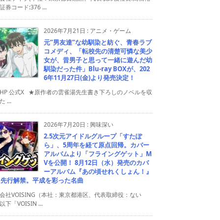
券コード:376 ...
2026年7月21日
:
アニメ・ゲーム
元”男友達”な幼馴染と紡ぐ、青春ラブ
コメディ、「転校先の清楚可憐な美少
女が、昔男子と思って一緒に遊んだ幼
馴染だった件」Blu-ray BOXが、202
6年11月27日(金)より発売決定！
HP 公式X ★原作者の雲雀湯先生書き下ろしのノベルを収
 ...
2026年7月20日
:
興味深い
2.5次元アイドルグループ「すたぽ
ら」、5周年を経て原点回帰。カバー
アルバムより「フライングゲット」M
Vを公開！ 8月12日（水）発売のカバ
ーアルバム『あの頃せれくしょん！』
り先行解禁。平成を彩った名曲
会社VOISING（本社：東京都港区、代表取締役：ない
下「VOISIN ...