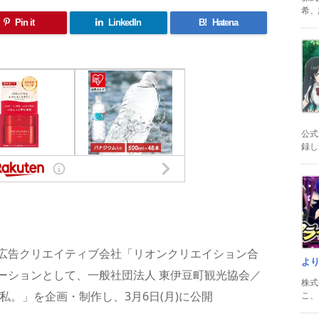
希、証
Pin it
LinkedIn
B!
Hatena
公式
録した
共
有
広告クリエイティブ会社「リオンクリエイション合
よ
ーションとして、一般社団法人 東伊豆町観光協会／
株式
私。」を企画・制作し、3月6日(月)に公開
こ、以