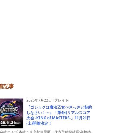
着記事
2026年7月22日
:
グレイト
『ゴシックは魔法乙女〜さっさと契約
しなさい！～』「第4回リアルスコア
大会 -KING of MASTERS-」11月21日
(土)開催決定！
会社ケイブ(本社：東京都目黒区、代表取締役社長:高橋祐