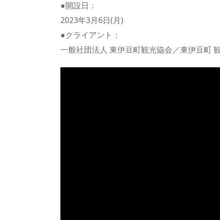
●開設日：
2023年3月6日(月)
●クライアント：
一般社団法人 東伊豆町観光協会／東伊豆町 