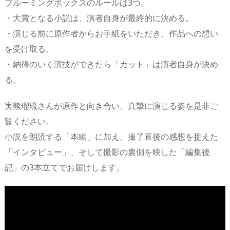
ブルーミングボックスのルールは3つ。
・大賞となる小説は、演者自身が最終的に決める。
・演じる前に原作者からお手紙をいただき、作品への想い
を受け取る。
・納得のいく演技ができたら「カット」は演者自身が決め
る。
実熊瑠琉さんが原作と向き合い、真摯に演じる姿を是非ご
覧ください。
小説を朗読する「本編」に加え、撮了直後の感想を捉えた
「インタビュー」、そして撮影の裏側を映した「編集後
記」の3本立てでお届けします。