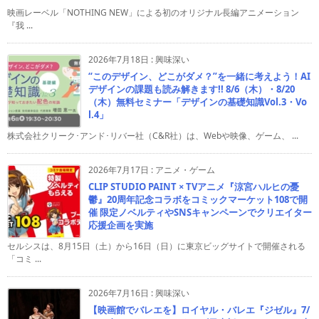
映画レーベル「NOTHING NEW」による初のオリジナル長編アニメーション
『我 ...
2026年7月18日
:
興味深い
“このデザイン、どこがダメ？”を一緒に考えよう！AI
デザインの課題も読み解きます!! 8/6（木）・8/20
（木）無料セミナー「デザインの基礎知識Vol.3・Vo
l.4」
株式会社クリーク･アンド･リバー社（C&R社）は、Webや映像、ゲーム、 ...
2026年7月17日
:
アニメ・ゲーム
CLIP STUDIO PAINT × TVアニメ『涼宮ハルヒの憂
鬱』20周年記念コラボをコミックマーケット108で開
催 限定ノベルティやSNSキャンペーンでクリエイター
応援企画を実施
セルシスは、8月15日（土）から16日（日）に東京ビッグサイトで開催される
「コミ ...
2026年7月16日
:
興味深い
【映画館でバレエを】ロイヤル・バレエ『ジゼル』7/