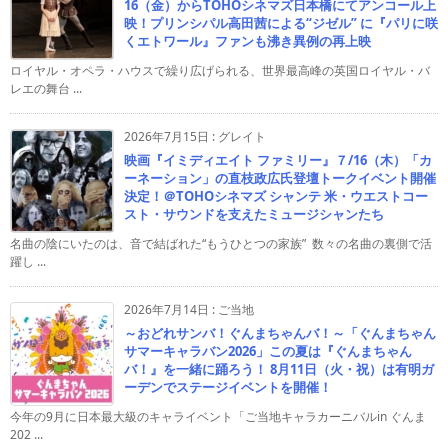
16（金）からTOHOシネマズ日本橋にてアンコール上
映！プリンシパル高田茜による“ジゼル” に『パリに咲
くエトワール』ファンも沸き異例の再上映
ロイヤル・オペラ・ハウスで繰り広げられる、世界最高峰の英国ロイヤル・バ
レエの舞台 ...
2026年7月15日
:
グレイト
映画『イミディエイト ファミリー』７/16（木）「カ
ーネーション」の直枝政広氏登壇トークイベント開催
決定！＠TOHOシネマズ シャンテ 米・ウエストコー
スト・サウンドを支えたミュージシャンたち
名曲の陰にいたのは、音で結ばれた“もうひとつの家族” 数々の名曲の裏側で活
躍し ...
2026年7月14日
:
ご当地
～おどれサンバ！ぐんまちゃんバ！～「ぐんまちゃん
サマーキャラバン2026」この夏は『ぐんまちゃん
バ！』を一緒に踊ろう！ 8月11日（火・祝）は有明ガ
ーデンでステージイベントを開催！
今年の9月に日本最大級のキャライベント「ご当地キャラカーニバルin ぐんま
202 ...