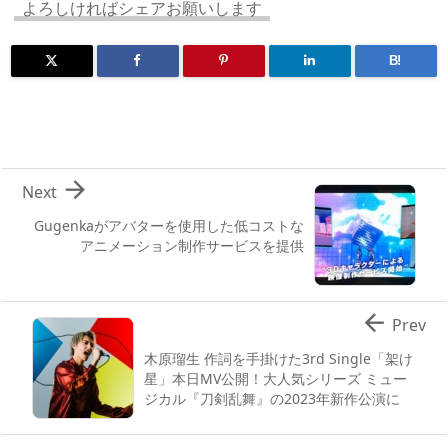
n
io
よろしければシェアお願いします
B!

Next
Gugenkaがアバターを使用した低コストな
アニメーション制作サービスを提供

Prev
木原瑠生 作詞を手掛けた3rd Single「架け
星」本日MV公開！大人気シリーズ ミュー
ジカル『刀剣乱舞』の2023年新作公演に