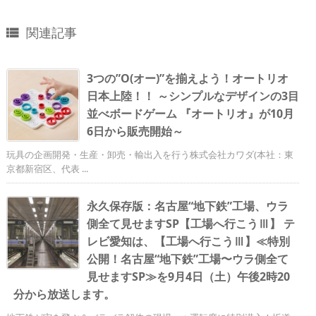
関連記事

3つの”O(オー)”を揃えよう！オートリオ
日本上陸！！ ～シンプルなデザインの3目
並べボードゲーム 『オートリオ』が10月
6日から販売開始～
玩具の企画開発・生産・卸売・輸出入を行う株式会社カワダ(本社：東
京都新宿区、代表 ...
永久保存版：名古屋“地下鉄”工場、ウラ
側全て見せますSP【工場へ行こうⅢ】 テ
レビ愛知は、【工場へ行こうⅢ】≪特別
公開！名古屋“地下鉄”工場〜ウラ側全て
見せますSP≫を9月4日（土）午後2時20
分から放送します。