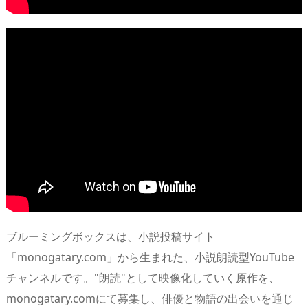
ブルーミングボックスは、小説投稿サイト
「monogatary.com」から生まれた、小説朗読型YouTube
チャンネルです。"朗読"として映像化していく原作を、
monogatary.comにて募集し、俳優と物語の出会いを通じ