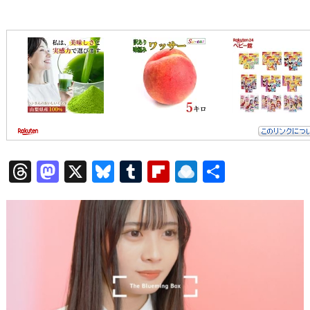
T
M
X
Bl
T
Fl
R
共
h
a
u
u
ip
ai
有
re
st
e
m
b
n
a
o
sk
bl
o
d
d
d
y
r
ar
ro
s
o
d
p.
n
io