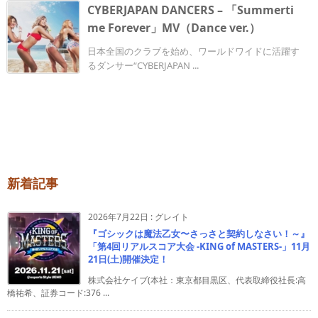
CYBERJAPAN DANCERS – 「Summerti
me Forever」MV（Dance ver.）
日本全国のクラブを始め、ワールドワイドに活躍す
るダンサー“CYBERJAPAN ...
新着記事
2026年7月22日
:
グレイト
『ゴシックは魔法乙女〜さっさと契約しなさい！～』
「第4回リアルスコア大会 -KING of MASTERS-」11月
21日(土)開催決定！
株式会社ケイブ(本社：東京都目黒区、代表取締役社長:高
橋祐希、証券コード:376 ...