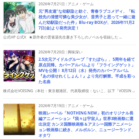
2026年7月21日
:
アニメ・ゲーム
元”男友達”な幼馴染と紡ぐ、青春ラブコメディ、「転
校先の清楚可憐な美少女が、昔男子と思って一緒に遊
んだ幼馴染だった件」Blu-ray BOXが、2026年11月2
7日(金)より発売決定！
公式HP 公式X ★原作者の雲雀湯先生書き下ろしのノベルを収録した ...
2026年7月20日
:
興味深い
2.5次元アイドルグループ「すたぽら」、5周年を経て
原点回帰。カバーアルバムより「フライングゲット」
MVを公開！ 8月12日（水）発売のカバーアルバム
『あの頃せれくしょん！』より先行解禁。平成を彩っ
た名曲
株式会社VOISING（本社：東京都港区、代表取締役：ないこ、以下「VOISIN ...
2026年7月19日
:
アニメ・ゲーム
映画レーベル「NOTHING NEW」初のオリジナル長
編アニメーション『我々は宇宙人』世界3映画祭に選
出決定 カンヌ国際映画祭＆アヌシー国際アニメーシ
ョン映画祭に続き、メルボルン、ニュージーランド、
オタワ