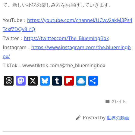
て、新しい小説の楽しみ方をお届けしていきます。
YouTube：
https://youtube.com/channel/UCwv2akM3Ps4
TcxfZDQv8_rQ
Twitter：
https://twitter.com/The_BluemingBox
Instagram：
https://www.instagram.com/the.bluemingb
ox/
TikTok：www.tiktok.com/@the_bluemingbox
T
M
X
Bl
T
Fl
R
共
h
a
u
u
ip
ai
有
re
st
e
m
b
n
グレイト

a
o
sk
bl
o
d
d
d
y
r
ar
ro
Posted by

世界の動画
s
o
d
p.