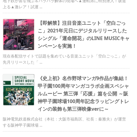
地下鉄が宙を飛ぶ＆バラバラ解体の現場へ▲運転席に特別潜入！坂道
上る▲激レア！試運 ...
【即解禁】注目音楽ユニット「空白ごっ
こ」2021年元日にデジタルリリースした
シングル「運命開花」のLINE MUSICキャ
ンペーンを実施！
現在各配信サイトで話題を集めている音楽ユニット「空白ごっこ」が
先月リリースした「 ...
《史上初》名作野球マンガ9作品が集結！
甲子園100周年マンガコラボ企画スペシャ
ルムービー 第三弾「応援」篇を公開 ～阪
神甲子園球場100周年記念ラッピングトレ
インの装飾も第三弾映像verに～
阪神電気鉄道株式会社（本社：大阪市福島区、社長：秦雅夫）が運営
する阪神甲子園球場 ...