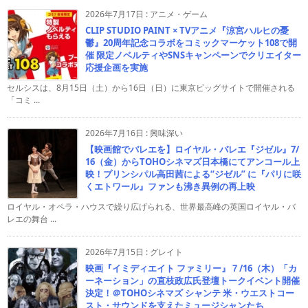
2026年7月17日
:
アニメ・ゲーム
CLIP STUDIO PAINT × TVアニメ『涼宮ハルヒの憂
鬱』20周年記念コラボをコミックマーケット108で開
催 限定ノベルティやSNSキャンペーンでクリエイター
応援企画を実施
セルシスは、8月15日（土）から16日（日）に東京ビッグサイトで開催される
「コミ ...
2026年7月16日
:
興味深い
【映画館でバレエを】ロイヤル・バレエ『ジゼル』7/
16（金）からTOHOシネマズ日本橋にてアンコール上
映！プリンシパル高田茜による“ジゼル” に『パリに咲
くエトワール』ファンも沸き異例の再上映
ロイヤル・オペラ・ハウスで繰り広げられる、世界最高峰の英国ロイヤル・バ
レエの舞台 ...
2026年7月15日
:
グレイト
映画『イミディエイト ファミリー』７/16（木）「カ
ーネーション」の直枝政広氏登壇トークイベント開催
決定！＠TOHOシネマズ シャンテ 米・ウエストコー
スト・サウンドを支えたミュージシャンたち