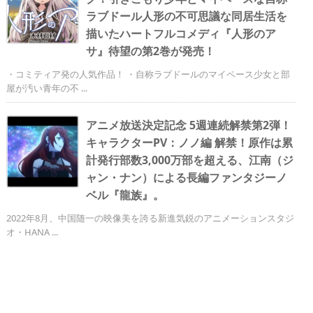
ラブドール人形の不可思議な同居生活を
描いたハートフルコメディ『人形のア
サ』待望の第2巻が発売！
・コミティア発の人気作品！ ・自称ラブドールのマイペース少女と部
屋が汚い青年の不 ...
アニメ放送決定記念 5週連続解禁第2弾！
キャラクターPV：ノノ編 解禁！原作は累
計発行部数3,000万部を超える、江南（ジ
ャン・ナン）による長編ファンタジーノ
ベル『龍族』。
2022年8月、中国随一の映像美を誇る新進気鋭のアニメーションスタジ
オ・HANA ...