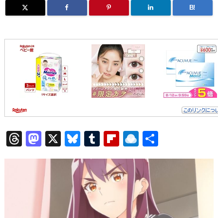
B!
T
M
X
Bl
T
Fl
R
共
h
a
u
u
ip
ai
有
re
st
e
m
b
n
a
o
sk
bl
o
d
d
d
y
r
ar
ro
s
o
d
p.