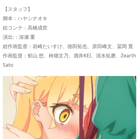
【スタッフ】
脚本：ハヤシナオキ
絵コンテ：高橋成世
演出:：深瀬 重
総作画監督：岩崎たいすけ、徳田拓也、原田峰文、冨岡 寛
作画監督：郁山 想、柿畑文乃、酒井KEI、清水拓磨、Zearth
Sato