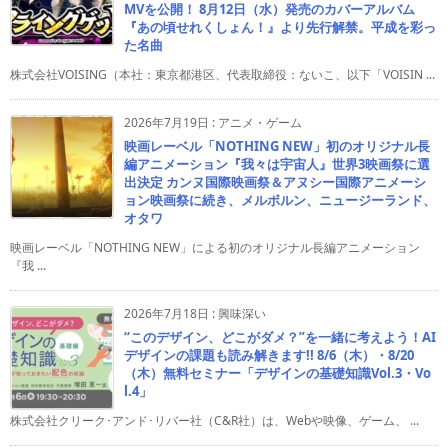
MVを公開！ 8月12日（水）発売のカバーアルバム
『あの頃せれくしょん！』より先行解禁。平成を彩っ
た名曲
株式会社VOISING（本社：東京都港区、代表取締役：ないこ、以下「VOISIN ...
2026年7月19日
:
アニメ・ゲーム
映画レーベル「NOTHING NEW」初のオリジナル長
編アニメーション『我々は宇宙人』世界3映画祭に選
出決定 カンヌ国際映画祭＆アヌシー国際アニメーシ
ョン映画祭に続き、メルボルン、ニュージーランド、
オタワ
映画レーベル「NOTHING NEW」による初のオリジナル長編アニメーション
『我 ...
2026年7月18日
:
興味深い
“このデザイン、どこがダメ？”を一緒に考えよう！AI
デザインの課題も読み解きます!! 8/6（木）・8/20
（木）無料セミナー「デザインの基礎知識Vol.3・Vo
l.4」
株式会社クリーク･アンド･リバー社（C&R社）は、Webや映像、ゲーム、 ...