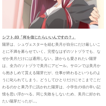
n
io
シフト.03「何を信じたらいいんですの？」
陽芽は、シュヴェスターを組む美月が自分にだけ厳しいこ
とに不満を募らせていく。完璧なはずのソトヅラでも、な
ぜか美月だけには通用しない。誰からも愛されたい陽芽
は、全力のソトヅラで美月にアピール。サロンでは美月か
ら抱きしめて貰える陽芽だが、仕事が終わるといつものよ
うに叱られてしまう。どうしてひとりだけにそこまでこだ
わるのかと果乃子に訊かれた陽芽は、小学生の頃の辛い記
憶を思い浮かべる。同じ失敗をしないため、美月に好かれ
たい陽芽だったが…。