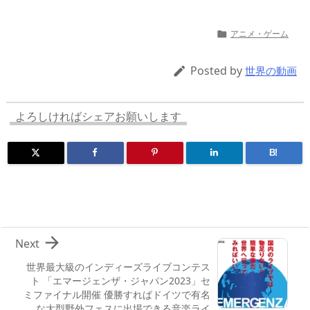
h
a
u
u
ip
ai
有
re
st
e
m
b
n
アニメ・ゲーム

a
o
sk
bl
o
d
d
d
y
r
ar
ro
Posted by

世界の動画
s
o
d
p.
n
io
よろしければシェアお願いします
B!

Next
世界最大級のインディーズライブコンテス
ト 「エマージェンザ・ジャパン2023」セ
ミファイナル開催 優勝すればドイツで有名
な大型野外フェスに出場できる音楽ライ