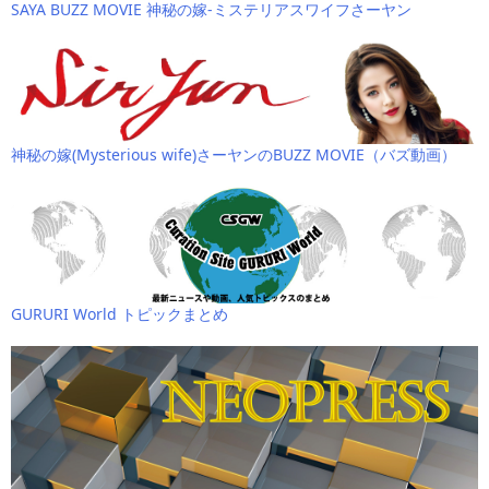
SAYA BUZZ MOVIE 神秘の嫁-ミステリアスワイフさーヤン
神秘の嫁(Mysterious wife)さーヤンのBUZZ MOVIE（バズ動画）
GURURI World トピックまとめ