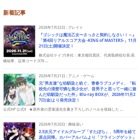
新着記事
2026年7月22日
:
グレイト
『ゴシックは魔法乙女〜さっさと契約しなさい！～』
「第4回リアルスコア大会 -KING of MASTERS-」11月
21日(土)開催決定！
株式会社ケイブ(本社：東京都目黒区、代表取締役社長:高
橋祐希、証券コード:376 ...
2026年7月21日
:
アニメ・ゲーム
元”男友達”な幼馴染と紡ぐ、青春ラブコメディ、「転
校先の清楚可憐な美少女が、昔男子と思って一緒に遊
んだ幼馴染だった件」Blu-ray BOXが、2026年11月2
7日(金)より発売決定！
公式HP 公式X ★原作者の雲雀湯先生書き下ろしのノベルを収録した ...
2026年7月20日
:
興味深い
2.5次元アイドルグループ「すたぽら」、5周年を経て
原点回帰。カバーアルバムより「フライングゲット」