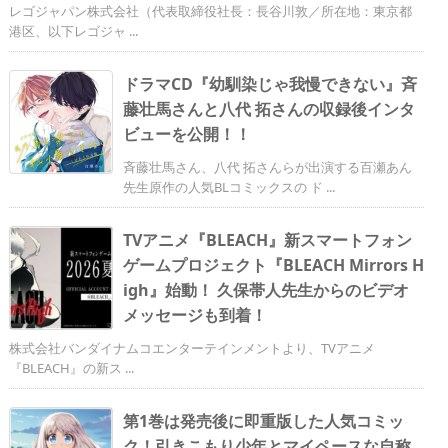
レゴジャパン株式会社（代表取締役社長：長谷川敦／所在地：東京都
港区、以下レゴジャ ...
ドラマCD『幼馴染じゃ我慢できない』斉
藤壮馬さんと八代 拓さんの収録後インタ
ビューを公開！！
斉藤壮馬さん、八代 拓さんらが出演する百瀬あん
先生原作の人気BLコミックスの ド ...
TVアニメ『BLEACH』新スマートフォン
ゲームプロジェクト『BLEACH Mirrors H
igh』始動！ 久保帯人先生からのビデオ
メッセージも到着！
株式会社バンダイナムコエンターテインメントより、TVアニメ
『BLEACH』の新ス ...
第1巻は発売後に即重版した人気コミッ
ク！引きこもり少年とマイペースな自称