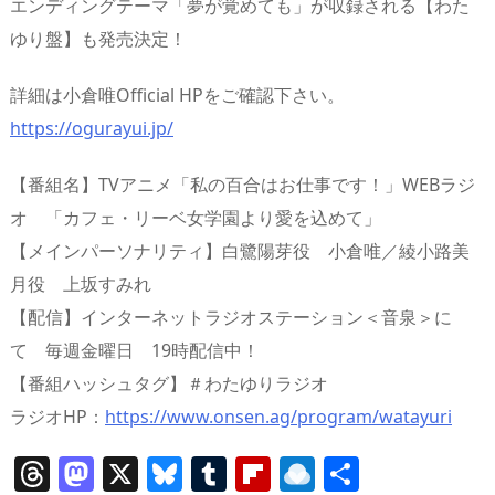
エンディングテーマ「夢が覚めても」が収録される【わた
ゆり盤】も発売決定！
詳細は小倉唯Official HPをご確認下さい。
https://ogurayui.jp/
【番組名】TVアニメ「私の百合はお仕事です！」WEBラジ
オ 「カフェ・リーベ女学園より愛を込めて」
【メインパーソナリティ】白鷺陽芽役 小倉唯／綾小路美
月役 上坂すみれ
【配信】インターネットラジオステーション＜音泉＞に
て 毎週金曜日 19時配信中！
【番組ハッシュタグ】＃わたゆりラジオ
ラジオHP：
https://www.onsen.ag/program/watayuri
T
M
X
Bl
T
Fl
R
共