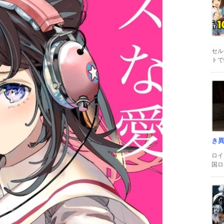
セル
トで
き
ロイ
国ロ