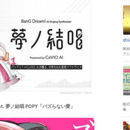
ボ
映画
アニ
株式
eat. 夢ノ結唱 POPY「バズらない愛」
像、