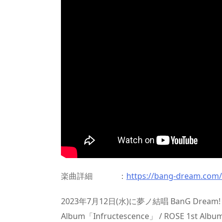
楽曲詳細 ：
https://bang-dream.com/
2023年7月12日(水)に夢ノ結唱 BanG Dream! AI S
Album「Infructescence」 / ROSE 1st