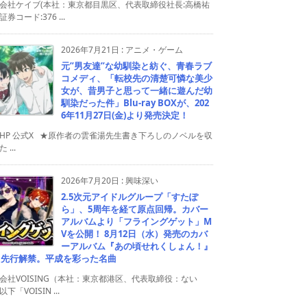
会社ケイブ(本社：東京都目黒区、代表取締役社長:高橋祐
券コード:376 ...
2026年7月21日
:
アニメ・ゲーム
元”男友達”な幼馴染と紡ぐ、青春ラブ
コメディ、「転校先の清楚可憐な美少
女が、昔男子と思って一緒に遊んだ幼
馴染だった件」Blu-ray BOXが、202
6年11月27日(金)より発売決定！
HP 公式X ★原作者の雲雀湯先生書き下ろしのノベルを収
 ...
2026年7月20日
:
興味深い
2.5次元アイドルグループ「すたぽ
ら」、5周年を経て原点回帰。カバー
アルバムより「フライングゲット」M
Vを公開！ 8月12日（水）発売のカバ
ーアルバム『あの頃せれくしょん！』
り先行解禁。平成を彩った名曲
会社VOISING（本社：東京都港区、代表取締役：ない
下「VOISIN ...