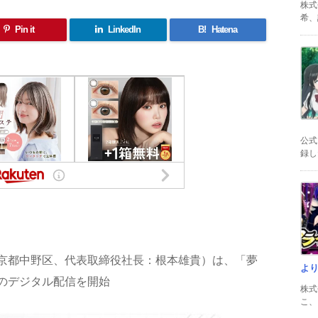
株式
希、証
Pin it
LinkedIn
B!
Hatena
公式
録した
共
有
京都中野区、代表取締役社長：根本雄貴）は、「夢
よ
のデジタル配信を開始
株式
こ、以