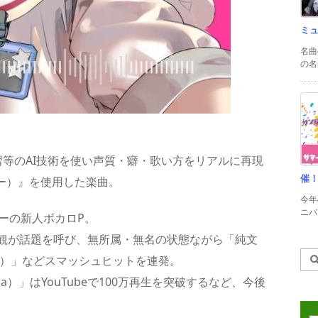
ミ
名曲
の名
深層学習等のAI技術を使い声質・癖・歌い方をリアルに再現
催
ピー）』を使用した楽曲。
今年
ニバル
ューの新人ボカロP。
観が話題を呼び、無所属・無名の状態ながら「純文
.星界）」などスマッシュヒットを連発。
na）」はYouTubeで100万再生を突破するなど、今後