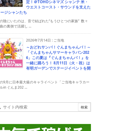
定！＠TOHOシネマズ シャンテ 米・
ウエストコースト・サウンドを支えた
ュージシャンたち
の陰にいたのは、音で結ばれた“もうひとつの家族” 数々
曲の裏側で活躍し ...
2026年7月14日
:
ご当地
～おどれサンバ！ぐんまちゃんバ！～
「ぐんまちゃんサマーキャラバン202
6」この夏は『ぐんまちゃんバ！』を
一緒に踊ろう！ 8月11日（火・祝）は
有明ガーデンでステージイベントを開
！
の9月に日本最大級のキャライベント「ご当地キャラカー
in ぐんま202 ...