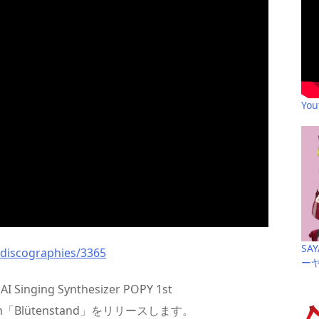
Yo
SA
discographies/3365
ー
inging Synthesizer POPY 1st
 Album「Blütenstand」をリリースします。