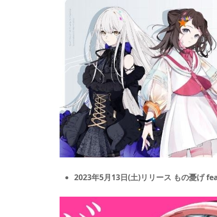
s
o
d
p.
n
io
2023年5月13日(土)リリース もの憂げ f