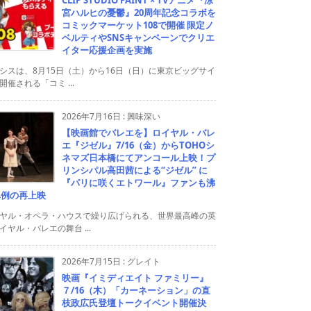
宮ハルヒの憂鬱』20周年記念コラボを
コミックマーケット108で開催 限定ノ
ベルティやSNSキャンペーンでクリエ
イター応援企画を実施
シスは、8月15日（土）から16日（日）に東京ビッグサイ
開催される「コミ ...
2026年7月16日
:
興味深い
【映画館でバレエを】ロイヤル・バレ
エ『ジゼル』7/16（金）からTOHOシ
ネマズ日本橋にてアンコール上映！プ
リンシパル高田茜による“ジゼル” に
『パリに咲くエトワール』ファンも沸
異例の再上映
ヤル・オペラ・ハウスで繰り広げられる、世界最高峰の英
イヤル・バレエの舞台 ...
2026年7月15日
:
グレイト
映画『イミディエイト ファミリー』
７/16（木）「カーネーション」の直
枝政広氏登壇トークイベント開催決