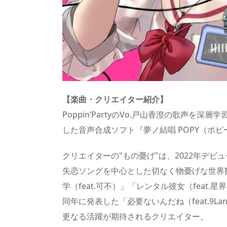
【楽曲・クリエイター紹介】
Poppin’PartyのVo.戸山香澄の歌声を
した音声合成ソフト『夢ノ結唱 POPY（ポ
クリエイターの"もの憂げ"は、2022年デビ
失恋ソングを中心とした切なく物憂げな世界
学（feat.可不）」「レンタル彼女（feat
同年に発表した「必要ないんだね（feat.9La
更なる活躍が期待されるクリエイター。