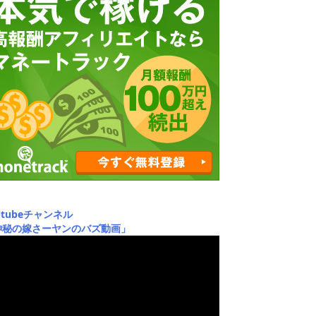
utubeチャンネル
神秘の嫁さーヤンのバズ動画」