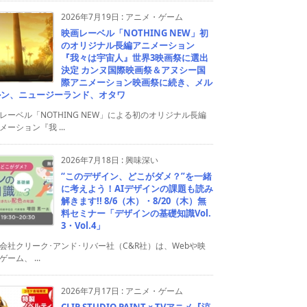
2026年7月19日
:
アニメ・ゲーム
映画レーベル「NOTHING NEW」初
のオリジナル長編アニメーション
『我々は宇宙人』世界3映画祭に選出
決定 カンヌ国際映画祭＆アヌシー国
際アニメーション映画祭に続き、メル
ルン、ニュージーランド、オタワ
レーベル「NOTHING NEW」による初のオリジナル長編
メーション『我 ...
2026年7月18日
:
興味深い
“このデザイン、どこがダメ？”を一緒
に考えよう！AIデザインの課題も読み
解きます!! 8/6（木）・8/20（木）無
料セミナー「デザインの基礎知識Vol.
3・Vol.4」
会社クリーク･アンド･リバー社（C&R社）は、Webや映
ゲーム、 ...
2026年7月17日
:
アニメ・ゲーム
CLIP STUDIO PAINT × TVアニメ『涼