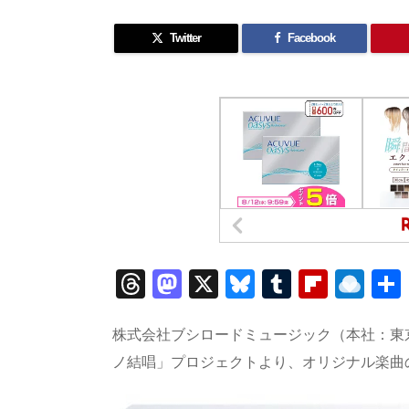
Twitter
Facebook
T
M
X
Bl
T
Fl
R
h
a
u
u
ip
ai
re
st
e
m
b
n
株式会社ブシロードミュージック（本社：東
a
o
sk
bl
o
d
ノ結唱」プロジェクトより、オリジナル楽曲
d
d
y
r
ar
ro