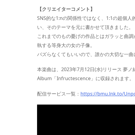
【クリエイターコメント】
SNS的な1:nの関係性ではなく、1:1の超
い、そのテーマを元に書かせて頂きました。
これまでのもの憂げの作品とはガラッと曲調が
執する等身大の女の子像。
バズらなくてもいいので、誰かの大切な一曲
本楽曲は、2023年7月12日(水)リリース 夢ノ結唱 BanG 
Album「Infructescence」に収録されます。
配信サービス一覧：
https://bmu.lnk.to/Unp