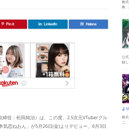
株式
希、証
Pin it
LinkedIn
B!
Hatena
公式
録した
共
有
よ
締役：松田純治）は、この度、2.5次元VTuberグル
株式
こ、以
気恋ねおん」が5月26日(金)よりデビュー、6月3日