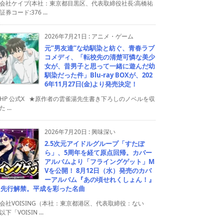
会社ケイブ(本社：東京都目黒区、代表取締役社長:高橋祐
券コード:376 ...
2026年7月21日
:
アニメ・ゲーム
元”男友達”な幼馴染と紡ぐ、青春ラブ
コメディ、「転校先の清楚可憐な美少
女が、昔男子と思って一緒に遊んだ幼
馴染だった件」Blu-ray BOXが、202
6年11月27日(金)より発売決定！
HP 公式X ★原作者の雲雀湯先生書き下ろしのノベルを収
 ...
2026年7月20日
:
興味深い
2.5次元アイドルグループ「すたぽ
ら」、5周年を経て原点回帰。カバー
アルバムより「フライングゲット」M
Vを公開！ 8月12日（水）発売のカバ
ーアルバム『あの頃せれくしょん！』
り先行解禁。平成を彩った名曲
会社VOISING（本社：東京都港区、代表取締役：ない
下「VOISIN ...