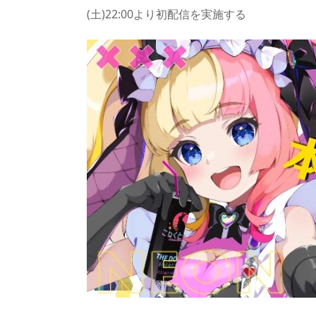
a
o
sk
bl
o
d
(土)22:00より初配信を実施する
d
d
y
r
ar
ro
s
o
d
p.
n
io