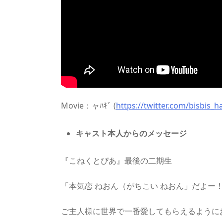
Movie：ャﾊｷﾞ (
https://twitter.com/bisbis_ha
キャスト本人からのメッセージ
『こねくとぴあ』最後の二期生
「本気恋 ねおん（がちこい ねおん」だよー
ご主人様に世界で一番愛してもらえるように