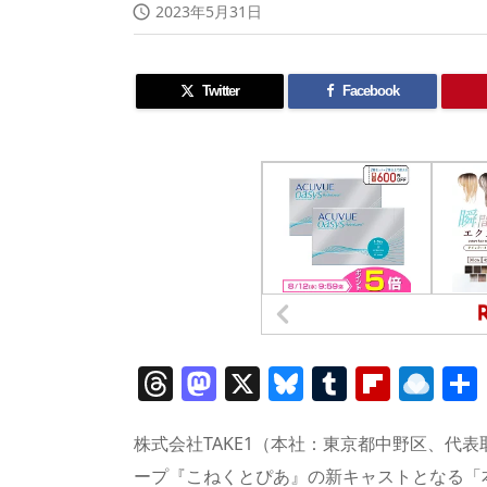
2023年5月31日

Twitter
Facebook
T
M
X
Bl
T
Fl
R
h
a
u
u
ip
ai
re
st
e
m
b
n
株式会社TAKE1（本社：東京都中野区、代表取
ープ『こねくとぴあ』の新キャストとなる「本