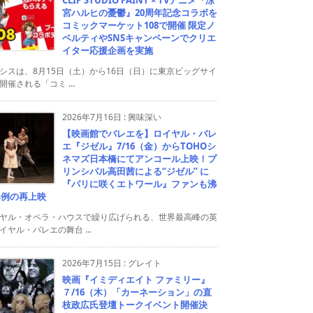
宮ハルヒの憂鬱』20周年記念コラボを
コミックマーケット108で開催 限定ノ
ベルティやSNSキャンペーンでクリエ
イター応援企画を実施
シスは、8月15日（土）から16日（日）に東京ビッグサイ
開催される「コミ ...
2026年7月16日
:
興味深い
【映画館でバレエを】ロイヤル・バレ
エ『ジゼル』7/16（金）からTOHOシ
ネマズ日本橋にてアンコール上映！プ
リンシパル高田茜による“ジゼル” に
『パリに咲くエトワール』ファンも沸
異例の再上映
ヤル・オペラ・ハウスで繰り広げられる、世界最高峰の英
イヤル・バレエの舞台 ...
2026年7月15日
:
グレイト
映画『イミディエイト ファミリー』
７/16（木）「カーネーション」の直
枝政広氏登壇トークイベント開催決