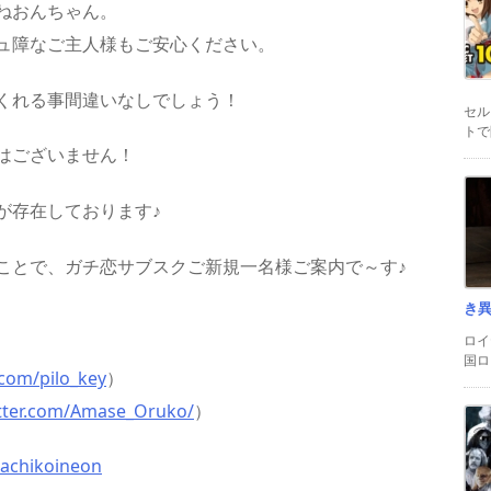
ねおんちゃん。
ュ障なご主人様もご安心ください。
くれる事間違いなしでしょう！
セル
トで
はございません！
が存在しております♪
ことで、ガチ恋サブスクご新規一名様ご案内で～す♪
き
ロイ
国ロ
r.com/pilo_key
）
itter.com/Amase_Oruko/
）
achikoineon