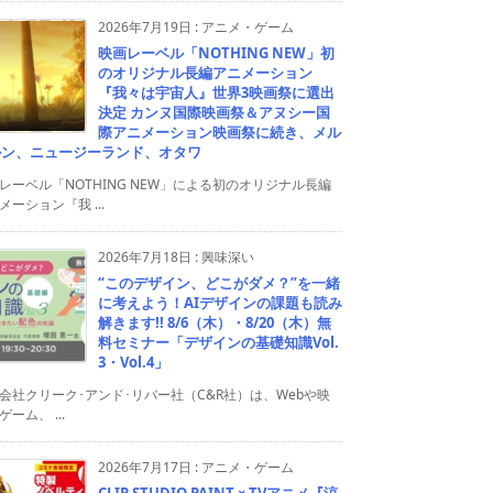
2026年7月19日
:
アニメ・ゲーム
映画レーベル「NOTHING NEW」初
のオリジナル長編アニメーション
『我々は宇宙人』世界3映画祭に選出
決定 カンヌ国際映画祭＆アヌシー国
際アニメーション映画祭に続き、メル
ルン、ニュージーランド、オタワ
レーベル「NOTHING NEW」による初のオリジナル長編
メーション『我 ...
2026年7月18日
:
興味深い
“このデザイン、どこがダメ？”を一緒
に考えよう！AIデザインの課題も読み
解きます!! 8/6（木）・8/20（木）無
料セミナー「デザインの基礎知識Vol.
3・Vol.4」
会社クリーク･アンド･リバー社（C&R社）は、Webや映
ゲーム、 ...
2026年7月17日
:
アニメ・ゲーム
CLIP STUDIO PAINT × TVアニメ『涼