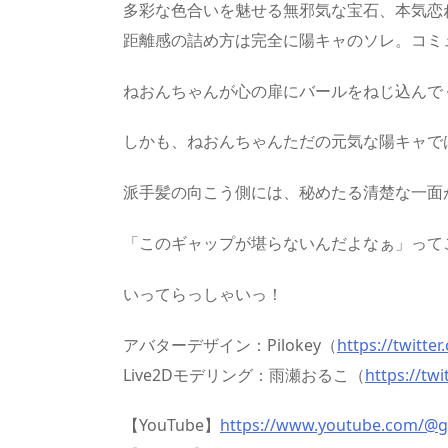
多彩な色合いを魅せる無邪気な宝石、本気恋
距離感の詰め方は完全に陽キャのソレ。コミ
ねおんちゃんが心の扉にバールをねじ込んで
しかも、ねおんちゃんただの元気な陽キャで
派手髪の向こう側には、秘めたる清楚な一面
「このギャップが堪らないんだよなぁ」って
いってらっしゃいっ！
アバターデザイン：Pilokey（
https://twitte
Live2Dモデリング：雨瀬おるこ（
https://tw
【YouTube】
https://www.youtube.com/@g