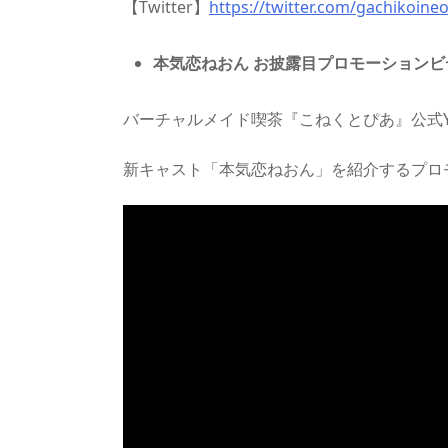
【Twitter】
https://twitter.com/gachikoine
本気恋ねおん お披露目プロモーションビ
バーチャルメイド喫茶『こねくとぴあ』公式Yo
新キャスト「本気恋ねおん」を紹介するプロ