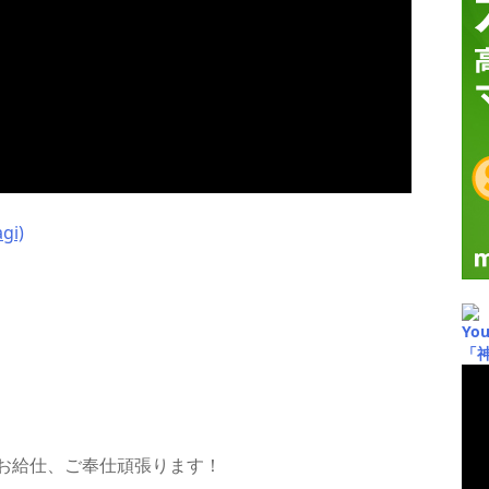
gi)
Yo
「
！
お給仕、ご奉仕頑張ります！