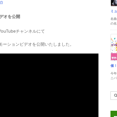
on
ミ
デオを公開
名曲
の名
uTubeチャンネルにて
モーションビデオを公開いたしました。
催
今年
ニバル