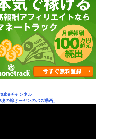
utubeチャンネル
神秘の嫁さーヤンのバズ動画」