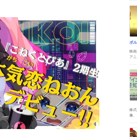
ボ
映画
アニ
株式
像、