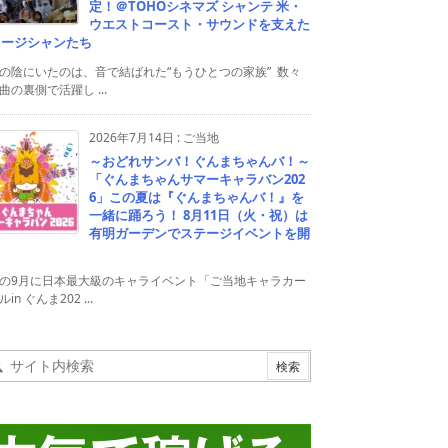
定！＠TOHOシネマズ シャンテ 米・
ウエストコースト・サウンドを支えた
ュージシャンたち
の陰にいたのは、音で結ばれた“もうひとつの家族” 数々
曲の裏側で活躍し ...
2026年7月14日
:
ご当地
～おどれサンバ！ぐんまちゃんバ！～
「ぐんまちゃんサマーキャラバン202
6」この夏は『ぐんまちゃんバ！』を
一緒に踊ろう！ 8月11日（火・祝）は
有明ガーデンでステージイベントを開
！
の9月に日本最大級のキャライベント「ご当地キャラカー
in ぐんま202 ...