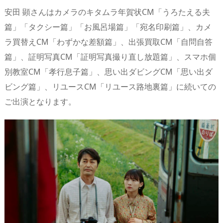
n
io
安田 顕さんはカメラのキタムラ年賀状CM「うろたえる夫
篇」「タクシー篇」「お風呂場篇」「宛名印刷篇」、カメ
ラ買替えCM「わずかな差額篇」、出張買取CM「自問自答
篇」、証明写真CM「証明写真撮り直し放題篇」、スマホ個
別教室CM「孝行息子篇」、思い出ダビングCM「思い出ダ
ビング篇」、リユースCM「リユース路地裏篇」に続いての
ご出演となります。