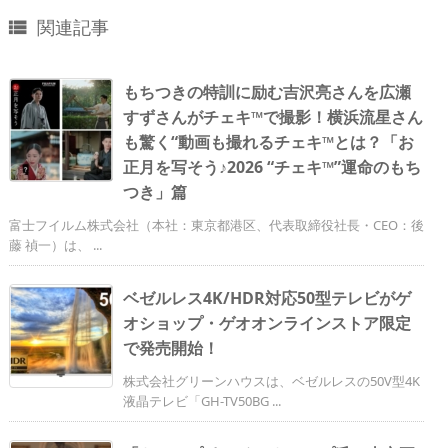
関連記事

もちつきの特訓に励む吉沢亮さんを広瀬
すずさんがチェキ™で撮影！横浜流星さん
も驚く“動画も撮れるチェキ™とは？「お
正月を写そう♪2026 “チェキ™”運命のもち
つき」篇
富士フイルム株式会社（本社：東京都港区、代表取締役社長・CEO：後
藤 禎一）は、 ...
ベゼルレス4K/HDR対応50型テレビがゲ
オショップ・ゲオオンラインストア限定
で発売開始！
株式会社グリーンハウスは、ベゼルレスの50V型4K
液晶テレビ「GH-TV50BG ...