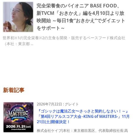
完全栄養食のパイオニア BASE FOOD、
新TVCM「おきかえ」編を4月10日より放
映開始 ～毎日1食“おきかえ”でダイエット
をサポート～
世界初※1の完全栄養※2の主食を開発・販売するベースフード株式会社
（本社：東京都 ...
新着記事
2026年7月22日
:
グレイト
『ゴシックは魔法乙女〜さっさと契約しなさい！～』
「第4回リアルスコア大会 -KING of MASTERS-」11月
21日(土)開催決定！
株式会社ケイブ(本社：東京都目黒区、代表取締役社長:高