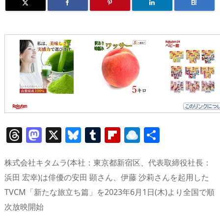
B!
T
M
X
Bl
T
Fl
R
共
h
a
u
u
ip
ai
有
re
st
e
m
b
n
株式会社キタムラ(本社：東京都新宿区、代表取締役社長：
a
o
sk
bl
o
d
浜田 宏幸)は俳優の安田 顕さん、伊藤 沙莉さんを起用した
TVCM「新たな旅立ち篇」を2023年6月1日(木)より全国で順
d
d
y
r
ar
ro
次放映開始
s
o
d
p.