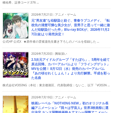
橋祐希、証券コード:376 ...
2026年7月21日
:
アニメ・ゲーム
元”男友達”な幼馴染と紡ぐ、青春ラブコメディ、「転
校先の清楚可憐な美少女が、昔男子と思って一緒に遊
んだ幼馴染だった件」Blu-ray BOXが、2026年11月2
7日(金)より発売決定！
公式HP 公式X ★原作者の雲雀湯先生書き下ろしのノベルを収録した ...
2026年7月20日
:
興味深い
2.5次元アイドルグループ「すたぽら」、5周年を経て
原点回帰。カバーアルバムより「フライングゲット」
MVを公開！ 8月12日（水）発売のカバーアルバム
『あの頃せれくしょん！』より先行解禁。平成を彩っ
た名曲
株式会社VOISING（本社：東京都港区、代表取締役：ないこ、以下「VOISIN ...
2026年7月19日
:
アニメ・ゲーム
映画レーベル「NOTHING NEW」初のオリジナル長
編アニメーション『我々は宇宙人』世界3映画祭に選
出決定 カンヌ国際映画祭＆アヌシー国際アニメーシ