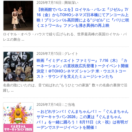
2026年7月16日
:
興味深い
【映画館でバレエを】ロイヤル・バレエ『ジゼル』7/
16（金）からTOHOシネマズ日本橋にてアンコール上
映！プリンシパル高田茜による“ジゼル” に『パリに咲
くエトワール』ファンも沸き異例の再上映
ロイヤル・オペラ・ハウスで繰り広げられる、世界最高峰の英国ロイヤル・バ
レエの舞台 ...
2026年7月15日
:
グレイト
映画『イミディエイト ファミリー』７/16（木）「カ
ーネーション」の直枝政広氏登壇トークイベント開催
決定！＠TOHOシネマズ シャンテ 米・ウエストコー
スト・サウンドを支えたミュージシャンたち
名曲の陰にいたのは、音で結ばれた“もうひとつの家族” 数々の名曲の裏側で活
躍し ...
2026年7月14日
:
ご当地
～おどれサンバ！ぐんまちゃんバ！～「ぐんまちゃん
サマーキャラバン2026」この夏は『ぐんまちゃん
バ！』を一緒に踊ろう！ 8月11日（火・祝）は有明ガ
ーデンでステージイベントを開催！