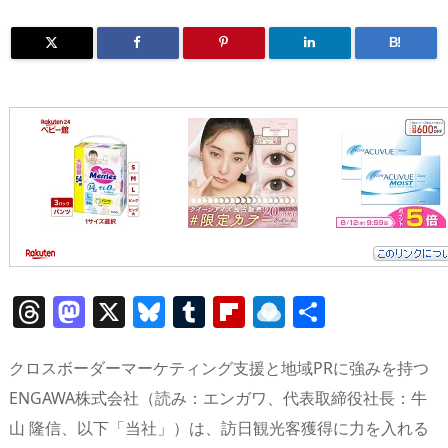
B!
T
M
X
Bl
T
Fl
R
共
h
a
u
u
ip
ai
有
re
st
e
m
b
n
クロスボーダーマーケティング支援と地域PRに強みを持つ
a
o
sk
bl
o
d
ENGAWA株式会社（読み：エンガワ、代表取締役社長：牛
山 隆信、以下「当社」）は、訪日観光客獲得に力を入れる
d
d
y
r
ar
ro