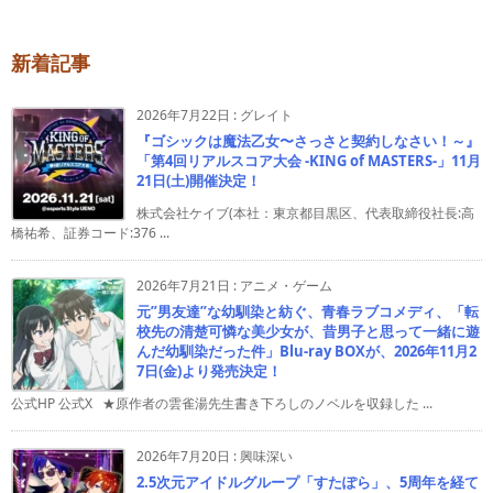
新着記事
2026年7月22日
:
グレイト
『ゴシックは魔法乙女〜さっさと契約しなさい！～』
「第4回リアルスコア大会 -KING of MASTERS-」11月
21日(土)開催決定！
株式会社ケイブ(本社：東京都目黒区、代表取締役社長:高
橋祐希、証券コード:376 ...
2026年7月21日
:
アニメ・ゲーム
元”男友達”な幼馴染と紡ぐ、青春ラブコメディ、「転
校先の清楚可憐な美少女が、昔男子と思って一緒に遊
んだ幼馴染だった件」Blu-ray BOXが、2026年11月2
7日(金)より発売決定！
公式HP 公式X ★原作者の雲雀湯先生書き下ろしのノベルを収録した ...
2026年7月20日
:
興味深い
2.5次元アイドルグループ「すたぽら」、5周年を経て