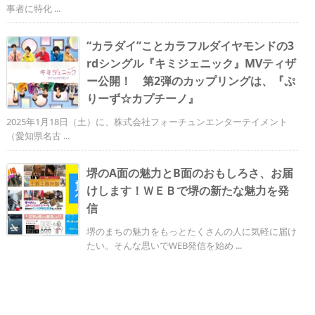
事者に特化 ...
“カラダイ”ことカラフルダイヤモンドの3
rdシングル『キミジェニック』MVティザ
ー公開！ 第2弾のカップリングは、『ぷ
りーず☆カプチーノ』
2025年1月18日（土）に、株式会社フォーチュンエンターテイメント
（愛知県名古 ...
堺のA面の魅力とB面のおもしろさ、お届
けします！ＷＥＢで堺の新たな魅力を発
信
堺のまちの魅力をもっとたくさんの人に気軽に届け
たい。そんな思いでWEB発信を始め ...