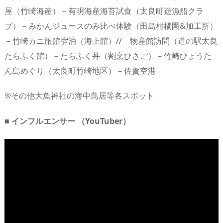
屋（竹崎海産）－有明海産海苔試食（太良町遊漁船クラ
ブ）－みかんジュースのみ比べ体験（田島柑橘園&加工所）
－竹崎カニ旅館宿泊（海上館）// 物産館訪問（道の駅太良
たらふく館）－たらふく丼（割烹ひさご）－竹崎ひょうた
ん島めぐり（太良町竹崎地区）－佐賀空港
※その他大魚神社の海中鳥居等各スポット
■ インフルエンサー （YouTuber）