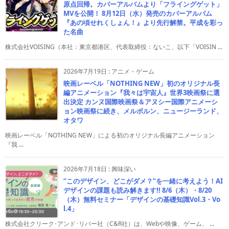
原点回帰。カバーアルバムより「フライングゲット」
MVを公開！ 8月12日（水）発売のカバーアルバム
『あの頃せれくしょん！』より先行解禁。平成を彩っ
た名曲
株式会社VOISING（本社：東京都港区、代表取締役：ないこ、以下「VOISIN ...
2026年7月19日
:
アニメ・ゲーム
映画レーベル「NOTHING NEW」初のオリジナル長
編アニメーション『我々は宇宙人』世界3映画祭に選
出決定 カンヌ国際映画祭＆アヌシー国際アニメーシ
ョン映画祭に続き、メルボルン、ニュージーランド、
オタワ
映画レーベル「NOTHING NEW」による初のオリジナル長編アニメーション
『我 ...
2026年7月18日
:
興味深い
“このデザイン、どこがダメ？”を一緒に考えよう！AI
デザインの課題も読み解きます!! 8/6（木）・8/20
（木）無料セミナー「デザインの基礎知識Vol.3・Vo
l.4」
株式会社クリーク･アンド･リバー社（C&R社）は、Webや映像、ゲーム、 ...