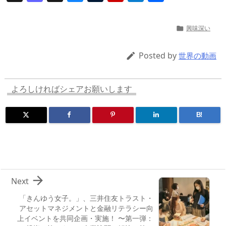
h
a
u
u
ip
ai
有
re
st
e
m
b
n
興味深い

a
o
sk
bl
o
d
d
d
y
r
ar
ro
Posted by

世界の動画
s
o
d
p.
n
io
よろしければシェアお願いします
B!

Next
「きんゆう女子。」、三井住友トラスト・
アセットマネジメントと金融リテラシー向
上イベントを共同企画・実施！ 〜第一弾：