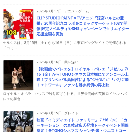
2026年7月17日
:
アニメ・ゲーム
CLIP STUDIO PAINT × TVアニメ『涼宮ハルヒの憂
鬱』20周年記念コラボをコミックマーケット108で開
催 限定ノベルティやSNSキャンペーンでクリエイター
応援企画を実施
セルシスは、8月15日（土）から16日（日）に東京ビッグサイトで開催される
「コミ ...
2026年7月16日
:
興味深い
【映画館でバレエを】ロイヤル・バレエ『ジゼル』7/
16（金）からTOHOシネマズ日本橋にてアンコール上
映！プリンシパル高田茜による“ジゼル” に『パリに咲
くエトワール』ファンも沸き異例の再上映
ロイヤル・オペラ・ハウスで繰り広げられる、世界最高峰の英国ロイヤル・バ
レエの舞台 ...
2026年7月15日
:
グレイト
映画『イミディエイト ファミリー』７/16（木）「カ
ーネーション」の直枝政広氏登壇トークイベント開催
決定！＠TOHOシネマズ シャンテ 米・ウエストコー