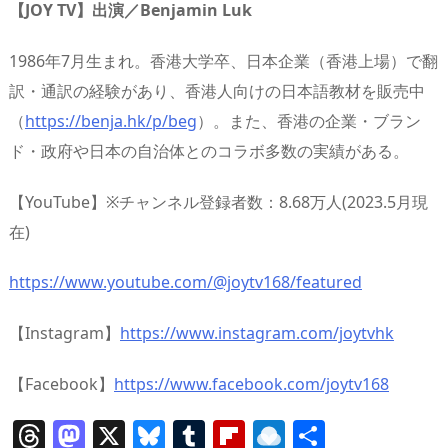
【JOY TV】出演／Benjamin Luk
1986年7月生まれ。香港大学卒、日本企業（香港上場）で翻
訳・通訳の経験があり、香港人向けの日本語教材を販売中
（
https://benja.hk/p/beg
）。また、香港の企業・ブラン
ド・政府や日本の自治体とのコラボ多数の実績がある。
【YouTube】※チャンネル登録者数：8.68万人(2023.5月現
在)
https://www.youtube.com/@joytv168/featured
【Instagram】
https://www.instagram.com/joytvhk
【Facebook】
https://www.facebook.com/joytv168
T
M
X
Bl
T
Fl
R
共