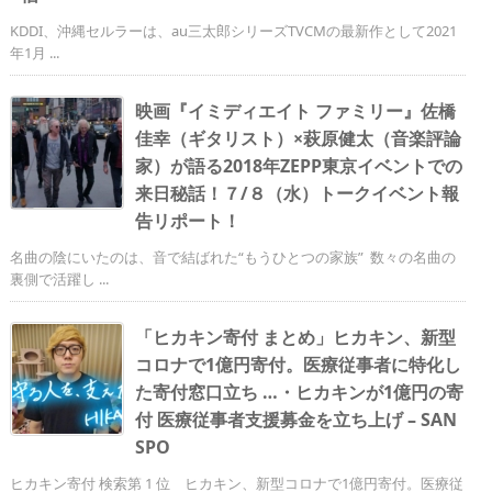
KDDI、沖縄セルラーは、au三太郎シリーズTVCMの最新作として2021
年1月 ...
映画『イミディエイト ファミリー』佐橋
佳幸（ギタリスト）×萩原健太（音楽評論
家）が語る2018年ZEPP東京イベントでの
来日秘話！７/８（水）トークイベント報
告リポート！
名曲の陰にいたのは、音で結ばれた“もうひとつの家族” 数々の名曲の
裏側で活躍し ...
「ヒカキン寄付 まとめ」ヒカキン、新型
コロナで1億円寄付。医療従事者に特化し
た寄付窓口立ち …・ヒカキンが1億円の寄
付 医療従事者支援募金を立ち上げ – SAN
SPO
ヒカキン寄付 検索第 1 位 ヒカキン、新型コロナで1億円寄付。医療従