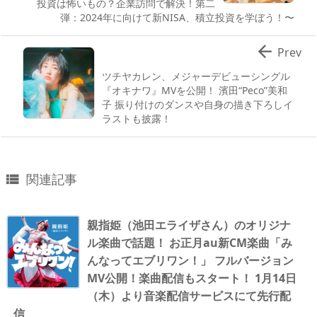
投資は怖いもの？企業訪問で解決！第二
弾：2024年に向けて新NISA、積立投資を学ぼう！〜

Prev
ツチヤカレン、メジャーデビューシングル
『オキナワ』MVを公開！ 濱田“Peco”美和
子 振り付けのダンスや自身の描き下ろしイ
ラストも披露！
関連記事

親指姫（池田エライザさん）のオリジナ
ル楽曲で話題！ お正月au新CM楽曲「み
んなってエブリワン！」 フルバージョン
MV公開！楽曲配信もスタート！ 1月14日
（木）より音楽配信サービスにて先行配
信