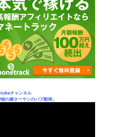
utubeチャンネル
神秘の嫁さーヤンのバズ動画」