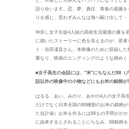
と、卒業したらみんなバラバラになってしま
語り合います。恋、夢、責任、青春の葛藤を
りを感じ、思わずみんなは海へ駆け出して・
仲良し女子生徒4人組の高校生活最後の夏を
に描いたストーリーに色を添えるのが、若者
ト・吉田凜音さん。本映像のために収録した
重なり、映画のエンディングのような締めく
■女子高生の会話には、“米”にちなんだ88
話以外の映像中の小物などにもお米の銘柄が
はるる、あい、みのり、あやの4人の女子高
だけでなく日本全国の88種類のお米の銘柄が
た合計値）お米を作るには88もの手間がか
に由来するとされることにちなみ、88銘柄