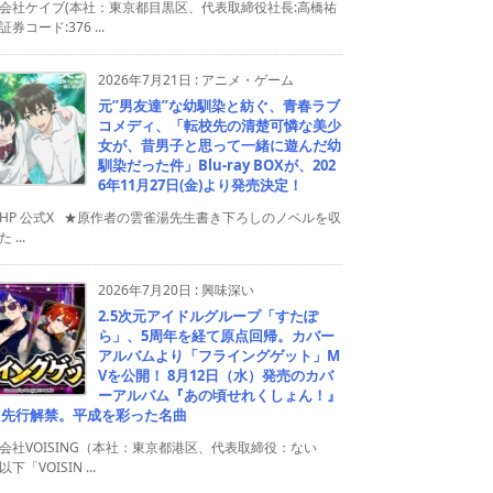
会社ケイブ(本社：東京都目黒区、代表取締役社長:高橋祐
券コード:376 ...
2026年7月21日
:
アニメ・ゲーム
元”男友達”な幼馴染と紡ぐ、青春ラブ
コメディ、「転校先の清楚可憐な美少
女が、昔男子と思って一緒に遊んだ幼
馴染だった件」Blu-ray BOXが、202
6年11月27日(金)より発売決定！
HP 公式X ★原作者の雲雀湯先生書き下ろしのノベルを収
 ...
2026年7月20日
:
興味深い
2.5次元アイドルグループ「すたぽ
ら」、5周年を経て原点回帰。カバー
アルバムより「フライングゲット」M
Vを公開！ 8月12日（水）発売のカバ
ーアルバム『あの頃せれくしょん！』
り先行解禁。平成を彩った名曲
会社VOISING（本社：東京都港区、代表取締役：ない
下「VOISIN ...