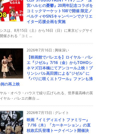
宮ハルヒの憂鬱』20周年記念コラボを
コミックマーケット108で開催 限定ノ
ベルティやSNSキャンペーンでクリエ
イター応援企画を実施
シスは、8月15日（土）から16日（日）に東京ビッグサイ
開催される「コミ ...
2026年7月16日
:
興味深い
【映画館でバレエを】ロイヤル・バレ
エ『ジゼル』7/16（金）からTOHOシ
ネマズ日本橋にてアンコール上映！プ
リンシパル高田茜による“ジゼル” に
『パリに咲くエトワール』ファンも沸
異例の再上映
ヤル・オペラ・ハウスで繰り広げられる、世界最高峰の英
イヤル・バレエの舞台 ...
2026年7月15日
:
グレイト
映画『イミディエイト ファミリー』
７/16（木）「カーネーション」の直
枝政広氏登壇トークイベント開催決