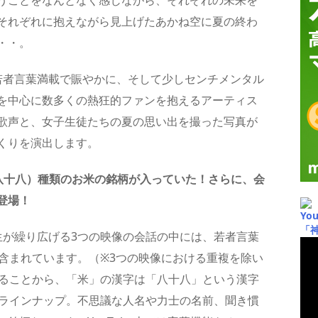
うことをなんとなく感じながら、それぞれの未来を
それぞれに抱えながら見上げたあかね空に夏の終わ
・・。
若者言葉満載で賑やかに、そして少しセンチメンタル
を中心に数多くの熱狂的ファンを抱えるアーティス
歌声と、女子生徒たちの夏の思い出を撮った写真が
くりを演出します。
（八十八）種類のお米の銘柄が入っていた！さらに、会
登場！
Yo
「
生が繰り広げる3つの映像の会話の中には、若者言葉
含まれています。（※3つの映像における重複を除い
かることから、「米」の漢字は「八十八」という漢字
をラインナップ。不思議な人名や力士の名前、聞き慣