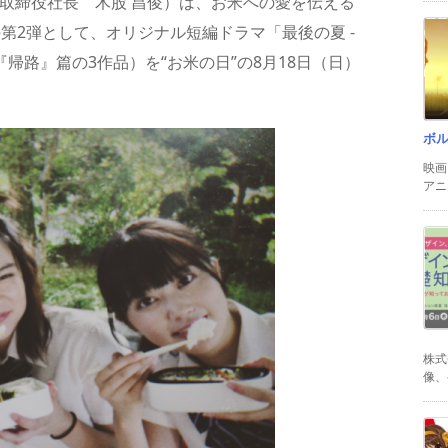
取締役社長 木股 昌俊）は、お米への愛を伝える
」の第2弾として、オリジナル短編ドラマ「最後の夏 -
、『帰路』篇の3作品）を“お米の日”の8月18日（日）
ボ
映画
アニ
株式
像、