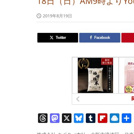
18日（日）AM9時よりYo
2019年8月19日

Twitter
Facebook
T
M
X
Bl
T
Fl
R
h
a
u
u
ip
ai