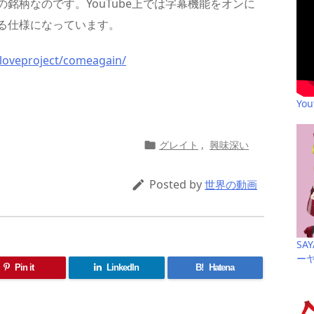
銘柄なのです。YouTube上では字幕機能をオンに
る仕様になっています。
/loveproject/comeagain/
共
Yo
有
グレイト
,
興味深い

Posted by

世界の動画
SA
ー
Pin it
LinkedIn
B!
Hatena