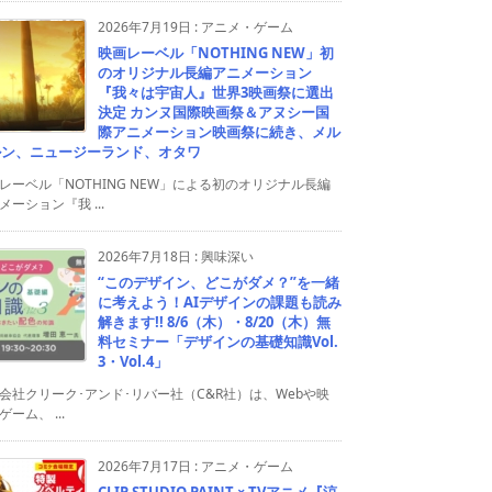
2026年7月19日
:
アニメ・ゲーム
映画レーベル「NOTHING NEW」初
のオリジナル長編アニメーション
『我々は宇宙人』世界3映画祭に選出
決定 カンヌ国際映画祭＆アヌシー国
際アニメーション映画祭に続き、メル
ルン、ニュージーランド、オタワ
レーベル「NOTHING NEW」による初のオリジナル長編
メーション『我 ...
2026年7月18日
:
興味深い
“このデザイン、どこがダメ？”を一緒
に考えよう！AIデザインの課題も読み
解きます!! 8/6（木）・8/20（木）無
料セミナー「デザインの基礎知識Vol.
3・Vol.4」
会社クリーク･アンド･リバー社（C&R社）は、Webや映
ゲーム、 ...
2026年7月17日
:
アニメ・ゲーム
CLIP STUDIO PAINT × TVアニメ『涼