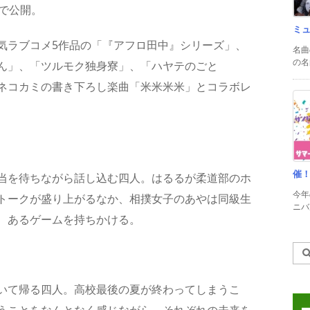
eで公開。
ミ
気ラブコメ5作品の「『アフロ田中』シリーズ」、
名曲
の名
ん」、「ツルモク独身寮」、「ハヤテのごと
ネコカミの書き下ろし楽曲「米米米米」とコラボレ
催
当を待ちながら話し込む四人。はるるが柔道部のホ
今年
トークが盛り上がるなか、相撲女子のあやは同級生
ニバル
、あるゲームを持ちかける。
いて帰る四人。高校最後の夏が終わってしまうこ