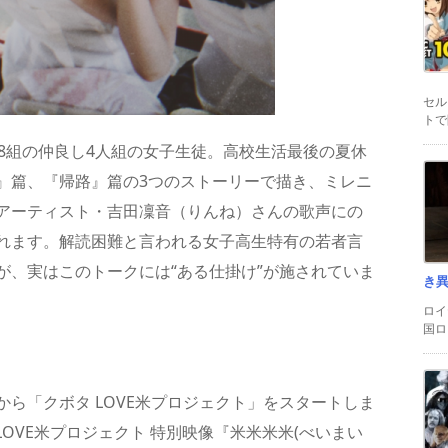
セル
トで
8組の仲良し4人組の女子生徒。高校生活最後の夏休
』篇、『帰路』篇の3つのストーリーで描き、ミレニ
アーティスト・吉田凜音（りんね）さんの歌声にの
れます。解読困難と言われる女子高生特有の若者言
が、実はこのトークには
“ある仕掛け”が施されていま
き
ロイ
国ロ
ら「クボタ LOVE米プロジェクト」をスタートしま
OVE米プロジェクト 特別映像『米米米米(べいまい