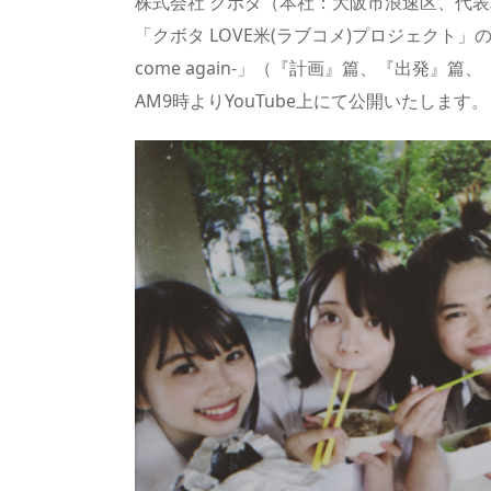
re
st
e
m
b
n
株式会社 クボタ（本社：大阪市浪速区、代表
a
o
sk
bl
o
d
「クボタ LOVE米(ラブコメ)プロジェクト
come again-」（『計画』篇、『出発』篇
d
d
y
r
ar
ro
AM9時よりYouTube上にて公開いたします。
s
o
d
p.
n
io