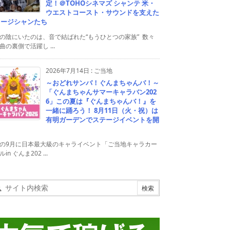
定！＠TOHOシネマズ シャンテ 米・
ウエストコースト・サウンドを支えた
ュージシャンたち
の陰にいたのは、音で結ばれた“もうひとつの家族” 数々
曲の裏側で活躍し ...
2026年7月14日
:
ご当地
～おどれサンバ！ぐんまちゃんバ！～
「ぐんまちゃんサマーキャラバン202
6」この夏は『ぐんまちゃんバ！』を
一緒に踊ろう！ 8月11日（火・祝）は
有明ガーデンでステージイベントを開
！
の9月に日本最大級のキャライベント「ご当地キャラカー
in ぐんま202 ...