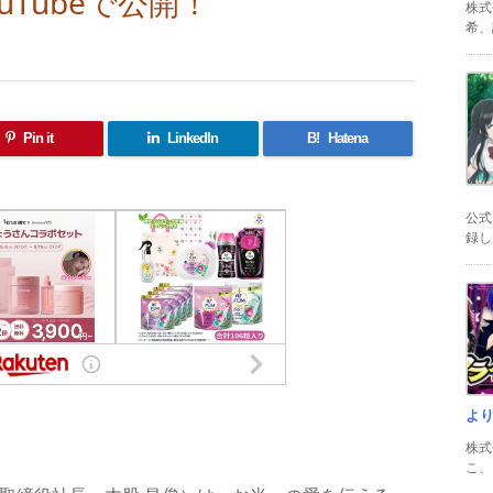
uTubeで公開！
株式
希、証
Pin it
LinkedIn
B!
Hatena
公式
録した
よ
共
株式
有
こ、以