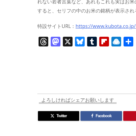
れない若者言葉など、あれもこれも実はお米の
すると、セリフの中のお米の銘柄が表示され
特設サイトURL：
https://www.kubota.co.jp
T
M
X
Bl
T
Fl
R
h
a
u
u
ip
ai
re
st
e
m
b
n
a
o
sk
bl
o
d
d
d
y
r
ar
ro
s
o
d
p.
n
io
よろしければシェアお願いします
Twitter
Facebook