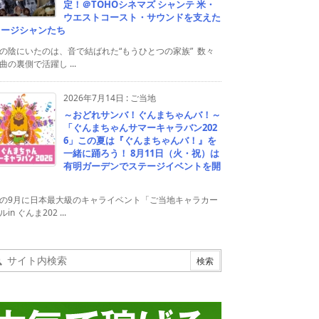
定！＠TOHOシネマズ シャンテ 米・
ウエストコースト・サウンドを支えた
ュージシャンたち
の陰にいたのは、音で結ばれた“もうひとつの家族” 数々
曲の裏側で活躍し ...
2026年7月14日
:
ご当地
～おどれサンバ！ぐんまちゃんバ！～
「ぐんまちゃんサマーキャラバン202
6」この夏は『ぐんまちゃんバ！』を
一緒に踊ろう！ 8月11日（火・祝）は
有明ガーデンでステージイベントを開
！
の9月に日本最大級のキャライベント「ご当地キャラカー
in ぐんま202 ...