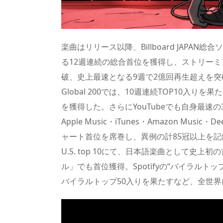
楽曲はリリース以降、Billboard JAPAN総合
る12週連続の総合首位を獲得し、ストリーミ
破、史上最速となる9週で2億回再生超えを突破し
Global 200では、10週連続TOP10入りを
を獲得した。さらにYouTubeでも自身最速の3
Apple Music・iTunes・Amazon Music
ャート首位を席巻し、異例の計85冠以上を記録。国内だけ
U.S. top 10にて、日本語楽曲として史上初の
ル」でも首位獲得。Spotifyの“バイラルトッ
バイラルトップ50入りを果たすなど、全世