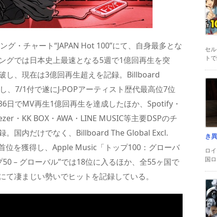
ソング・チャート“JAPAN Hot 100”にて、自身最多とな
セル
トで
ングでは日本史上最速となる5週で1億回再生を突
、現在は3億回再生超えを記録。Billboard
果たし、7/1付で遂にJ-POPアーティスト歴代最高位7位
6日でMV再生1億回再生を達成したほか、Spotify・
・Deezer・KK BOX・AWA・LINE MUSIC等主要DSPのチ
でなく、Billboard The Global Excl.
き
首位を獲得し、Apple Music「トップ100：グローバ
ロイ
国ロ
プ50 – グローバル”では18位に入るほか、全55ヶ国で
界にて凄まじい勢いでヒットを記録している。