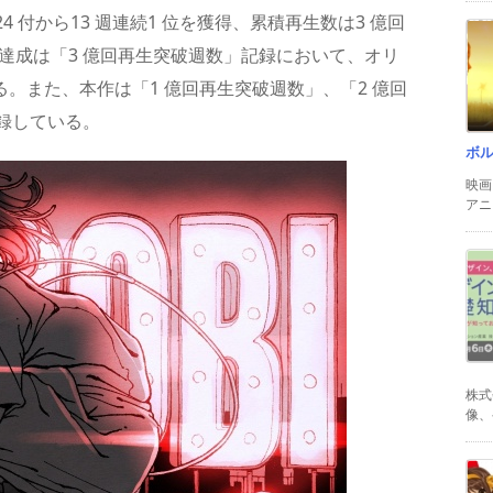
 付から13 週連続1 位を獲得、累積再生数は3 億回
⽣達成は「3 億回再生突破週数」記録において、オリ
る。また、本作は「1 億回再⽣突破週数」、「2 億回
録している。
ボ
映画
アニ
株式
像、