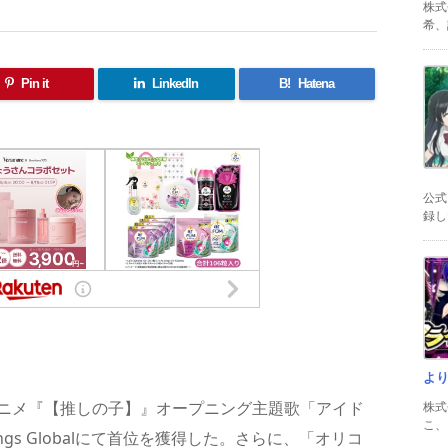
株式
希、証
Pin it
LinkedIn
B!
Hatena
公式
録した
共
有
よ
スTVアニメ『【推しの子】』オープニング主題歌「アイド
株式
こ、以
100 songs Globalにて首位を獲得した。さらに、「オリコ