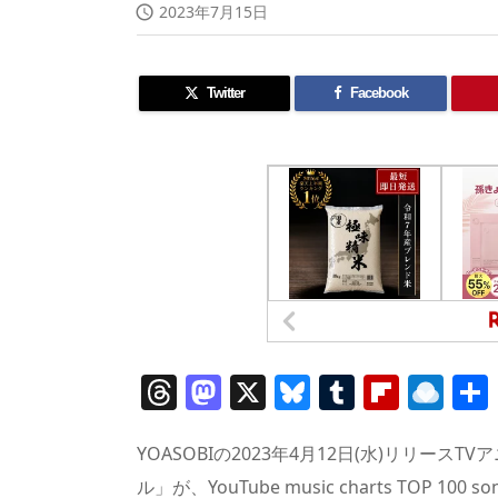
2023年7月15日

Twitter
Facebook
T
M
X
Bl
T
Fl
R
h
a
u
u
ip
ai
re
st
e
m
b
n
YOASOBIの2023年4月12日(水)リリー
ル」が、YouTube music charts TOP 