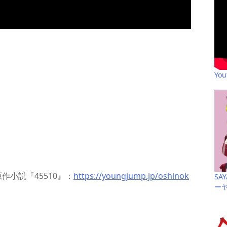
Yo
作小説『45510』：
https://youngjump.jp/oshinok
SA
ー