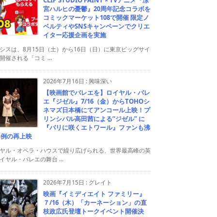
宮ハルヒの憂鬱』20周年記念コラボを
コミックマーケット108で開催 限定ノ
ベルティやSNSキャンペーンでクリエ
イター応援企画を実施
シスは、8月15日（土）から16日（日）に東京ビッグサイ
開催される「コミ ...
2026年7月16日
:
興味深い
【映画館でバレエを】ロイヤル・バレ
エ『ジゼル』7/16（金）からTOHOシ
ネマズ日本橋にてアンコール上映！プ
リンシパル高田茜による“ジゼル” に
『パリに咲くエトワール』ファンも沸
異例の再上映
ヤル・オペラ・ハウスで繰り広げられる、世界最高峰の英
イヤル・バレエの舞台 ...
2026年7月15日
:
グレイト
映画『イミディエイト ファミリー』
７/16（木）「カーネーション」の直
枝政広氏登壇トークイベント開催決