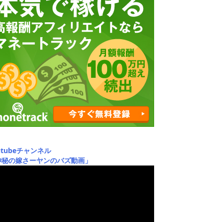
utubeチャンネル
神秘の嫁さーヤンのバズ動画」