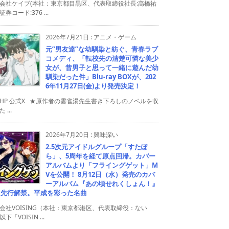
会社ケイブ(本社：東京都目黒区、代表取締役社長:高橋祐
券コード:376 ...
2026年7月21日
:
アニメ・ゲーム
元”男友達”な幼馴染と紡ぐ、青春ラブ
コメディ、「転校先の清楚可憐な美少
女が、昔男子と思って一緒に遊んだ幼
馴染だった件」Blu-ray BOXが、202
6年11月27日(金)より発売決定！
HP 公式X ★原作者の雲雀湯先生書き下ろしのノベルを収
 ...
2026年7月20日
:
興味深い
2.5次元アイドルグループ「すたぽ
ら」、5周年を経て原点回帰。カバー
アルバムより「フライングゲット」M
Vを公開！ 8月12日（水）発売のカバ
ーアルバム『あの頃せれくしょん！』
り先行解禁。平成を彩った名曲
会社VOISING（本社：東京都港区、代表取締役：ない
下「VOISIN ...