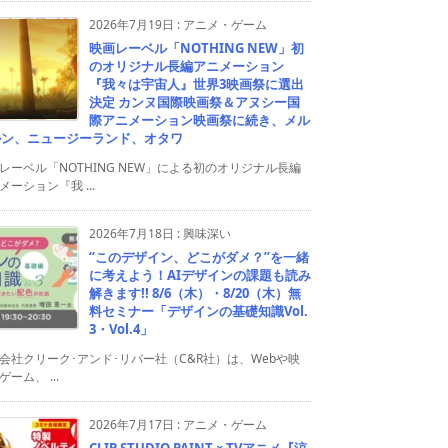
2026年7月19日
:
アニメ・ゲーム
映画レーベル「NOTHING NEW」初
のオリジナル長編アニメーション
『我々は宇宙人』世界3映画祭に選出
決定 カンヌ国際映画祭＆アヌシー国
際アニメーション映画祭に続き、メル
ルン、ニュージーランド、オタワ
レーベル「NOTHING NEW」による初のオリジナル長編
メーション『我 ...
2026年7月18日
:
興味深い
“このデザイン、どこがダメ？”を一緒
に考えよう！AIデザインの課題も読み
解きます!! 8/6（木）・8/20（木）無
料セミナー「デザインの基礎知識Vol.
3・Vol.4」
会社クリーク･アンド･リバー社（C&R社）は、Webや映
ゲーム、 ...
2026年7月17日
:
アニメ・ゲーム
CLIP STUDIO PAINT × TVアニメ『涼