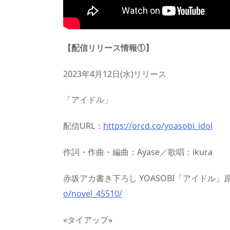
【配信リリース情報①】
2023年4月12日(水)リリース
「アイドル」
配信URL：
https://orcd.co/yoasobi_idol
作詞・作曲・編曲：Ayase／歌唱：ikura
赤坂アカ書き下ろし YOASOBI「アイドル」原
o/novel_45510/
«タイアップ»