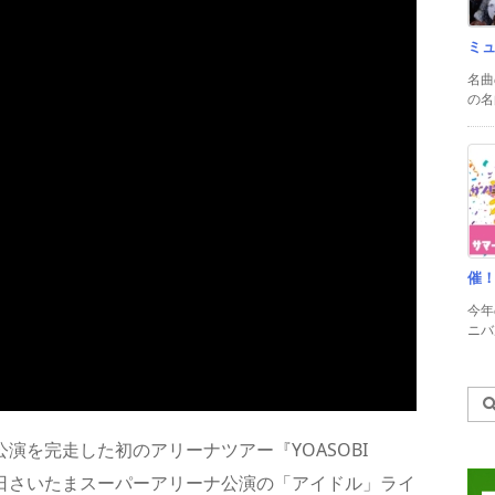
ミ
名曲
の名
催
今年
ニバル
公演を完走した初のアリーナツアー『YOASOBI
り、6月4日さいたまスーパーアリーナ公演の「アイドル」ライ