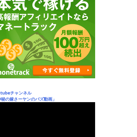
utubeチャンネル
神秘の嫁さーヤンのバズ動画」