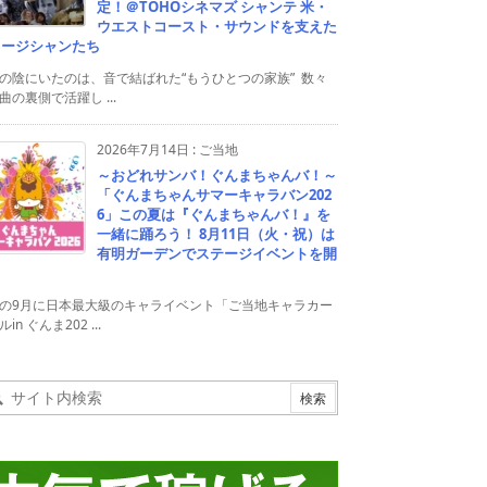
定！＠TOHOシネマズ シャンテ 米・
ウエストコースト・サウンドを支えた
ュージシャンたち
の陰にいたのは、音で結ばれた“もうひとつの家族” 数々
曲の裏側で活躍し ...
2026年7月14日
:
ご当地
～おどれサンバ！ぐんまちゃんバ！～
「ぐんまちゃんサマーキャラバン202
6」この夏は『ぐんまちゃんバ！』を
一緒に踊ろう！ 8月11日（火・祝）は
有明ガーデンでステージイベントを開
！
の9月に日本最大級のキャライベント「ご当地キャラカー
in ぐんま202 ...