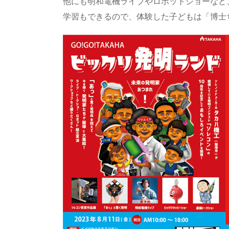
re
st
e
m
b
n
他にも明和電機ライブやロボットショーなど
a
o
sk
bl
o
d
学習もできるので、体験した子どもは「博士
d
d
y
r
ar
ro
s
o
d
p.
n
io