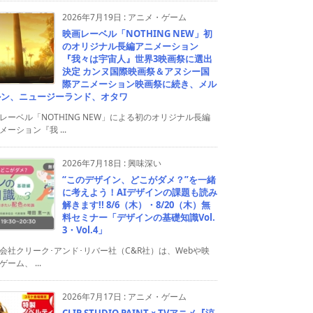
2026年7月19日
:
アニメ・ゲーム
映画レーベル「NOTHING NEW」初
のオリジナル長編アニメーション
『我々は宇宙人』世界3映画祭に選出
決定 カンヌ国際映画祭＆アヌシー国
際アニメーション映画祭に続き、メル
ルン、ニュージーランド、オタワ
レーベル「NOTHING NEW」による初のオリジナル長編
メーション『我 ...
2026年7月18日
:
興味深い
“このデザイン、どこがダメ？”を一緒
に考えよう！AIデザインの課題も読み
解きます!! 8/6（木）・8/20（木）無
料セミナー「デザインの基礎知識Vol.
3・Vol.4」
会社クリーク･アンド･リバー社（C&R社）は、Webや映
ゲーム、 ...
2026年7月17日
:
アニメ・ゲーム
CLIP STUDIO PAINT × TVアニメ『涼