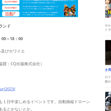
セル
明ランド
トで
00～18：00
ル及びホワイエ
協賛：CQ出版株式会社）
き
ロイ
国ロ
uri2023/
も１日中楽しめるイベントです。自動操縦ドローン
あるとかないとか。