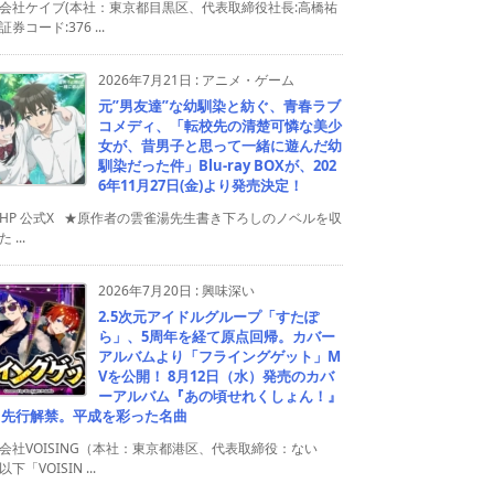
会社ケイブ(本社：東京都目黒区、代表取締役社長:高橋祐
券コード:376 ...
2026年7月21日
:
アニメ・ゲーム
元”男友達”な幼馴染と紡ぐ、青春ラブ
コメディ、「転校先の清楚可憐な美少
女が、昔男子と思って一緒に遊んだ幼
馴染だった件」Blu-ray BOXが、202
6年11月27日(金)より発売決定！
HP 公式X ★原作者の雲雀湯先生書き下ろしのノベルを収
 ...
2026年7月20日
:
興味深い
2.5次元アイドルグループ「すたぽ
ら」、5周年を経て原点回帰。カバー
アルバムより「フライングゲット」M
Vを公開！ 8月12日（水）発売のカバ
ーアルバム『あの頃せれくしょん！』
り先行解禁。平成を彩った名曲
会社VOISING（本社：東京都港区、代表取締役：ない
下「VOISIN ...