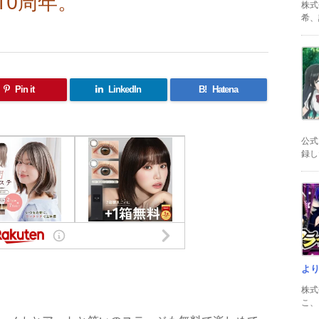
10周年。
株式
希、証
Pin it
LinkedIn
B!
Hatena
公式
録した
よ
共
株式
有
こ、以