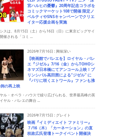
宮ハルヒの憂鬱』20周年記念コラボを
コミックマーケット108で開催 限定ノ
ベルティやSNSキャンペーンでクリエ
イター応援企画を実施
シスは、8月15日（土）から16日（日）に東京ビッグサイ
開催される「コミ ...
2026年7月16日
:
興味深い
【映画館でバレエを】ロイヤル・バレ
エ『ジゼル』7/16（金）からTOHOシ
ネマズ日本橋にてアンコール上映！プ
リンシパル高田茜による“ジゼル” に
『パリに咲くエトワール』ファンも沸
異例の再上映
ヤル・オペラ・ハウスで繰り広げられる、世界最高峰の英
イヤル・バレエの舞台 ...
2026年7月15日
:
グレイト
映画『イミディエイト ファミリー』
７/16（木）「カーネーション」の直
枝政広氏登壇トークイベント開催決