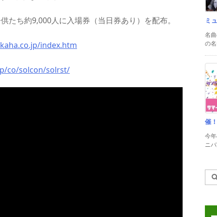
供たち約9,000人に入場券（当日券あり）を配布。
ミ
名曲
の名
kaha.co.jp/index.htm
p/co/solcon/solrst/
催
今年
ニバル