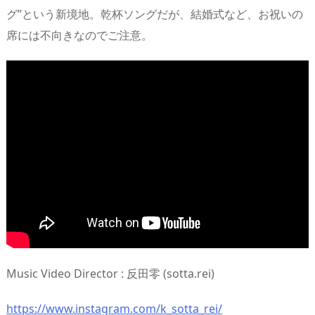
グ”という新境地。乾杯ソングだが、結婚式など、お祝いの
席には不向きなのでご注意。
Music Video Director : 反田零 (sotta.rei)
https://www.instagram.com/k_sotta_rei/