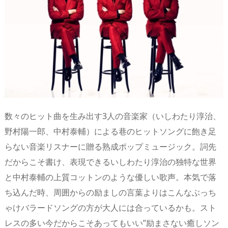
s
o
d
p.
n
io
数々のヒット曲を生み出す3人の音楽家（いしわたり淳治、
野村陽一郎、中村泰輔）による巷のヒットソングに飽き足
らない音楽リスナーに贈る熟成ポップミュージック。詞先
だからこそ書け、表現できるいしわたり淳治の独特な世界
と中村泰輔の上質コットンのような優しい歌声。本気で落
ち込んだ時、周囲からの励ましの言葉よりはこんなぶっち
ゃけバラードソングの方が大人には合っているかも。スト
レスの多い今だからこそあってもいい”励まさない癒しソン