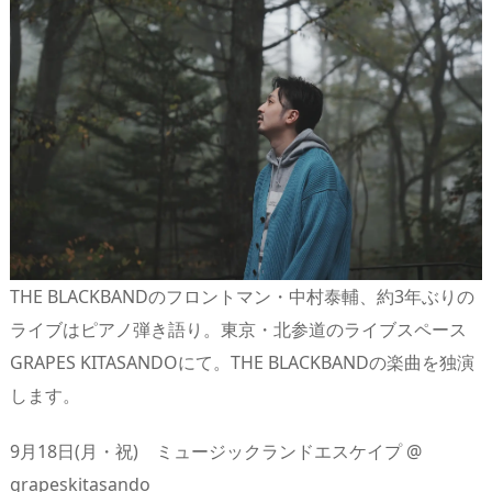
THE BLACKBANDのフロントマン・中村泰輔、約3年ぶりの
ライブはピアノ弾き語り。東京・北参道のライブスペース
GRAPES KITASANDOにて。THE BLACKBANDの楽曲を独演
します。
9月18日(月・祝) ミュージックランドエスケイプ @
grapeskitasando