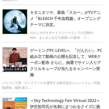
キタニタツヤ、新曲「スカー」がTVアニ
メ「BLEACH 千年血戦篇」オープニング
テーマに決定。
ヨルシカのサポートメンバーとしての活動や、
Ado、まふまふなどの楽曲への参加、ジ ...
ゲーミングPC LEVEL∞、「だんたい」 PC
組み立て動画の公開を記念して、WEBク
ーポン配布 さらに、抽選でサイン入りア
クリルキューブが当たるキャンペーン実
施
パソコン工房・グッドウィルを運営する株式会社ユニットコム（代表
取締役：端田 泰三 ...
＜Sky Technology Fair Virtual 2022＞
伊沢拓司氏が名刺にまつわるクイズに挑