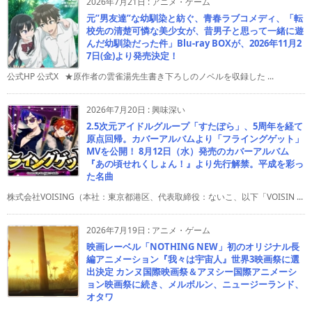
2026年7月21日
:
アニメ・ゲーム
元”男友達”な幼馴染と紡ぐ、青春ラブコメディ、「転
校先の清楚可憐な美少女が、昔男子と思って一緒に遊
んだ幼馴染だった件」Blu-ray BOXが、2026年11月2
7日(金)より発売決定！
公式HP 公式X ★原作者の雲雀湯先生書き下ろしのノベルを収録した ...
2026年7月20日
:
興味深い
2.5次元アイドルグループ「すたぽら」、5周年を経て
原点回帰。カバーアルバムより「フライングゲット」
MVを公開！ 8月12日（水）発売のカバーアルバム
『あの頃せれくしょん！』より先行解禁。平成を彩っ
た名曲
株式会社VOISING（本社：東京都港区、代表取締役：ないこ、以下「VOISIN ...
2026年7月19日
:
アニメ・ゲーム
映画レーベル「NOTHING NEW」初のオリジナル長
編アニメーション『我々は宇宙人』世界3映画祭に選
出決定 カンヌ国際映画祭＆アヌシー国際アニメーシ
ョン映画祭に続き、メルボルン、ニュージーランド、
オタワ