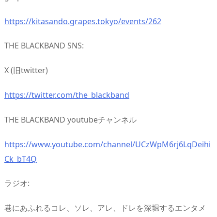
https://kitasando.grapes.tokyo/events/262
THE BLACKBAND SNS:
X (旧twitter)
https://twitter.com/the_blackband
THE BLACKBAND youtubeチャンネル
https://www.youtube.com/channel/UCzWpM6rj6LqDeihi
Ck_bT4Q
ラジオ:
巷にあふれるコレ、ソレ、アレ、ドレを深堀するエンタメ