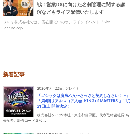
戦！営業DXに向けた名刺管理に関する講
演などもライブ配信いたします
Ｓｋｙ株式会社では、現在開催中のオンラインイベント「Sky
Technology ...
新着記事
2026年7月22日
:
グレイト
『ゴシックは魔法乙女〜さっさと契約しなさい！～』
「第4回リアルスコア大会 -KING of MASTERS-」11月
21日(土)開催決定！
株式会社ケイブ(本社：東京都目黒区、代表取締役社長:高
橋祐希、証券コード:376 ...