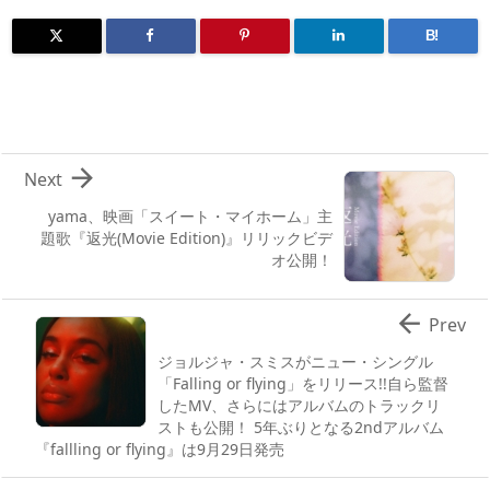
B!

Next
yama、映画「スイート・マイホーム」主
題歌『返光(Movie Edition)』リリックビデ
オ公開！

Prev
ジョルジャ・スミスがニュー・シングル
「Falling or flying」をリリース!!自ら監督
したMV、さらにはアルバムのトラックリ
ストも公開！ 5年ぶりとなる2ndアルバム
『fallling or flying』は9月29日発売