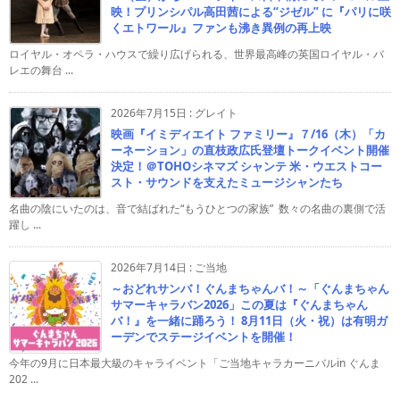
映！プリンシパル高田茜による“ジゼル” に『パリに咲
くエトワール』ファンも沸き異例の再上映
ロイヤル・オペラ・ハウスで繰り広げられる、世界最高峰の英国ロイヤル・バ
レエの舞台 ...
2026年7月15日
:
グレイト
映画『イミディエイト ファミリー』７/16（木）「カ
ーネーション」の直枝政広氏登壇トークイベント開催
決定！＠TOHOシネマズ シャンテ 米・ウエストコー
スト・サウンドを支えたミュージシャンたち
名曲の陰にいたのは、音で結ばれた“もうひとつの家族” 数々の名曲の裏側で活
躍し ...
2026年7月14日
:
ご当地
～おどれサンバ！ぐんまちゃんバ！～「ぐんまちゃん
サマーキャラバン2026」この夏は『ぐんまちゃん
バ！』を一緒に踊ろう！ 8月11日（火・祝）は有明ガ
ーデンでステージイベントを開催！
今年の9月に日本最大級のキャライベント「ご当地キャラカーニバルin ぐんま
202 ...