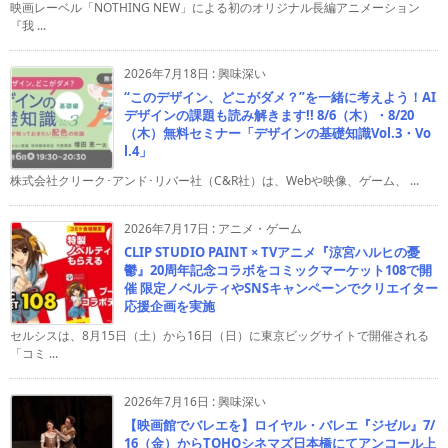
映画レーベル「NOTHING NEW」による初のオリジナル長編アニメーション
『我 ...
2026年7月18日
:
興味深い
“このデザイン、どこがダメ？”を一緒に考えよう！AI
デザインの課題も読み解きます!! 8/6（木）・8/20
（木）無料セミナー「デザインの基礎知識Vol.3・Vo
l.4」
株式会社クリーク･アンド･リバー社（C&R社）は、Webや映像、ゲーム、 ...
2026年7月17日
:
アニメ・ゲーム
CLIP STUDIO PAINT × TVアニメ『涼宮ハルヒの憂
鬱』20周年記念コラボをコミックマーケット108で開
催 限定ノベルティやSNSキャンペーンでクリエイター
応援企画を実施
セルシスは、8月15日（土）から16日（日）に東京ビッグサイトで開催される
「コミ ...
2026年7月16日
:
興味深い
【映画館でバレエを】ロイヤル・バレエ『ジゼル』7/
16（金）からTOHOシネマズ日本橋にてアンコール上