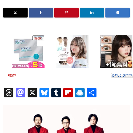
B!
T
M
X
Bl
T
Fl
R
共
h
a
u
u
ip
ai
有
re
st
e
m
b
n
a
o
sk
bl
o
d
d
d
y
r
ar
ro