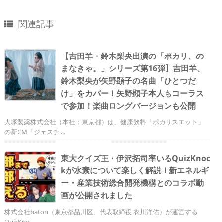
関連記事

【吉田羊・鈴木梨央出演の「ポカリ、の
まなきゃ。」シリーズ第16弾】吉田羊、
鈴木梨央が矢野顕子の名曲「ひとつだ
け」をカバー！矢野顕子本人もコーラス
で参加！楽曲ロングバージョンも公開
大塚製薬株式会社（本社：東京都）は、健康飲料「ポカリスエット」
の新CM「ジェスチ ...
東大クイズ王・伊沢拓司率いるQuizKnoc
kが水素について楽しく解説！新エネルギ
ー・産業技術総合開発機構とのコラボ動
画が公開されました
株式会社baton（東京都品川区、代表取締役 衣川洋佑）が運営する
QuizKno ...