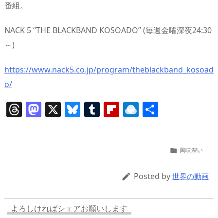
番組。
NACK 5 “THE BLACKBAND KOSOADO” (毎週金曜深夜24:30
～)
https://www.nack5.co.jp/program/theblackband_kosoad
o/
T
M
X
Bl
T
Fl
R
共
h
a
u
u
ip
ai
有
re
st
e
m
b
n
a
o
sk
bl
o
d
興味深い

d
d
y
r
ar
ro
Posted by

世界の動画
s
o
d
p.
n
io
よろしければシェアお願いします