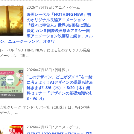
2026年7月19日
:
アニメ・ゲーム
映画レーベル「NOTHING NEW」初
のオリジナル長編アニメーション
『我々は宇宙人』世界3映画祭に選出
決定 カンヌ国際映画祭＆アヌシー国
際アニメーション映画祭に続き、メル
ルン、ニュージーランド、オタワ
レーベル「NOTHING NEW」による初のオリジナル長編
メーション『我 ...
2026年7月18日
:
興味深い
“このデザイン、どこがダメ？”を一緒
に考えよう！AIデザインの課題も読み
解きます!! 8/6（木）・8/20（木）無
料セミナー「デザインの基礎知識Vol.
3・Vol.4」
会社クリーク･アンド･リバー社（C&R社）は、Webや映
ゲーム、 ...
2026年7月17日
:
アニメ・ゲーム
CLIP STUDIO PAINT × TVアニメ『涼