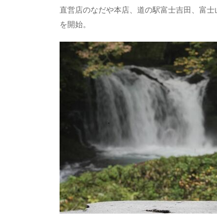
a
o
sk
bl
o
d
直営店のなだや本店、道の駅富士吉田、富士
d
d
y
r
ar
ro
を開始。
s
o
d
p.
n
io