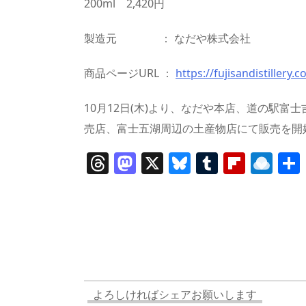
200ml 2,420円
製造元 ： なだや株式会社
商品ページURL ：
https://fujisandistillery.
10月12日(木)より、なだや本店、道の駅富士
売店、富士五湖周辺の土産物店にて販売を開
T
M
X
Bl
T
Fl
R
h
a
u
u
ip
ai
re
st
e
m
b
n
a
o
sk
bl
o
d
d
d
y
r
ar
ro
s
o
d
p.
n
io
よろしければシェアお願いします