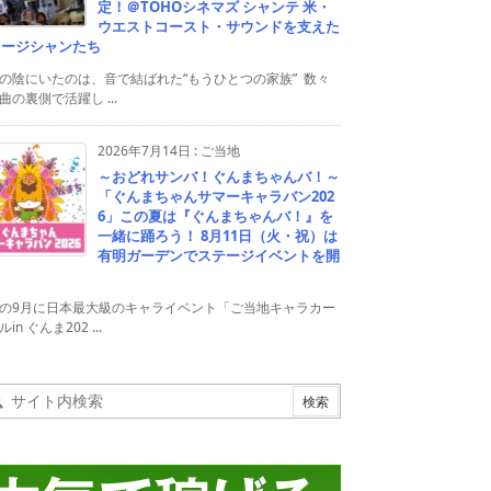
定！＠TOHOシネマズ シャンテ 米・
ウエストコースト・サウンドを支えた
ュージシャンたち
の陰にいたのは、音で結ばれた“もうひとつの家族” 数々
曲の裏側で活躍し ...
2026年7月14日
:
ご当地
～おどれサンバ！ぐんまちゃんバ！～
「ぐんまちゃんサマーキャラバン202
6」この夏は『ぐんまちゃんバ！』を
一緒に踊ろう！ 8月11日（火・祝）は
有明ガーデンでステージイベントを開
！
の9月に日本最大級のキャライベント「ご当地キャラカー
in ぐんま202 ...