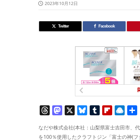
2023年10月12日

Twitter
Facebook
T
M
X
Bl
T
Fl
R
h
a
u
u
ip
ai
re
st
e
m
b
n
なだや株式会社(本社：山梨県富士吉田市、代
を100％使用したクラフトジン「富士の神(フジ