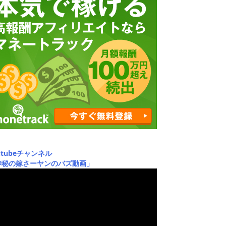
utubeチャンネル
神秘の嫁さーヤンのバズ動画」