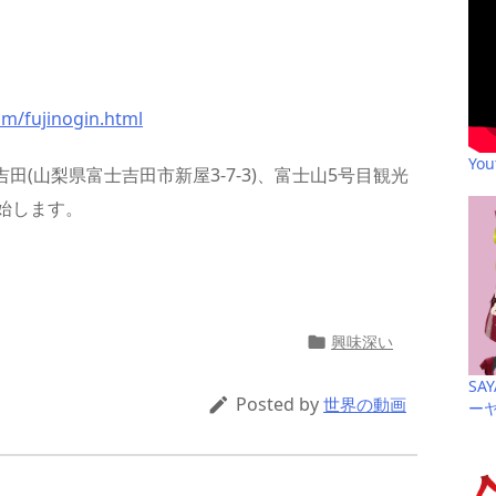
com/fujinogin.html
Yo
吉田(山梨県富士吉田市新屋3-7-3)、富士山5号目観光
始します。
共
有
興味深い

SA
Posted by

世界の動画
ー