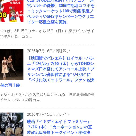
宮ハルヒの憂鬱』20周年記念コラボを
コミックマーケット108で開催 限定ノ
ベルティやSNSキャンペーンでクリエ
イター応援企画を実施
シスは、8月15日（土）から16日（日）に東京ビッグサイ
開催される「コミ ...
2026年7月16日
:
興味深い
【映画館でバレエを】ロイヤル・バレ
エ『ジゼル』7/16（金）からTOHOシ
ネマズ日本橋にてアンコール上映！プ
リンシパル高田茜による“ジゼル” に
『パリに咲くエトワール』ファンも沸
異例の再上映
ヤル・オペラ・ハウスで繰り広げられる、世界最高峰の英
イヤル・バレエの舞台 ...
2026年7月15日
:
グレイト
映画『イミディエイト ファミリー』
７/16（木）「カーネーション」の直
枝政広氏登壇トークイベント開催決