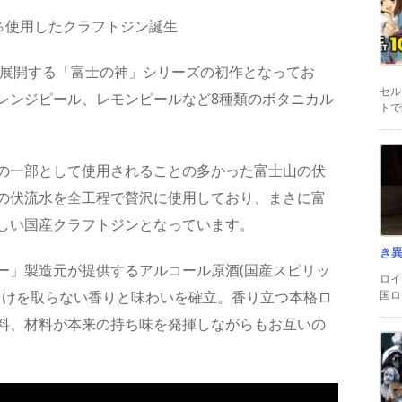
％使用したクラフトジン誕生
が展開する「富士の神」シリーズの初作となってお
セル
レンジピール、レモンピールなど8種類のボタニカル
トで
の一部として使用されることの多かった富士山の伏
の伏流水を全工程で贅沢に使用しており、まさに富
しい国産クラフトジンとなっています。
き
ー」製造元が提供するアルコール原酒(国産スピリッ
ロイ
国ロ
引けを取らない香りと味わいを確立。香り立つ本格ロ
料、材料が本来の持ち味を発揮しながらもお互いの