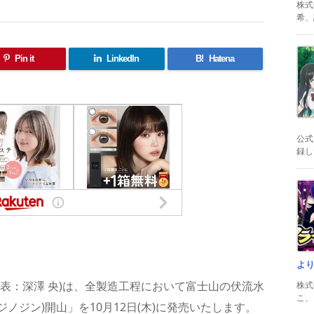
株式
希、証
Pin it
LinkedIn
B!
Hatena
公式
録した
共
有
よ
表：深澤 央)は、全製造工程において富士山の伏流水
株式
こ、以
ノジン)開山」を10月12日(木)に発売いたします。