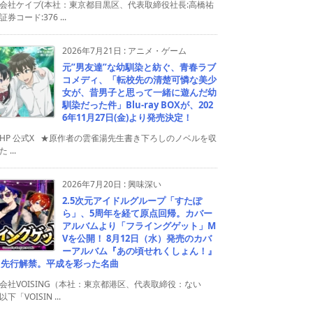
会社ケイブ(本社：東京都目黒区、代表取締役社長:高橋祐
券コード:376 ...
2026年7月21日
:
アニメ・ゲーム
元”男友達”な幼馴染と紡ぐ、青春ラブ
コメディ、「転校先の清楚可憐な美少
女が、昔男子と思って一緒に遊んだ幼
馴染だった件」Blu-ray BOXが、202
6年11月27日(金)より発売決定！
HP 公式X ★原作者の雲雀湯先生書き下ろしのノベルを収
 ...
2026年7月20日
:
興味深い
2.5次元アイドルグループ「すたぽ
ら」、5周年を経て原点回帰。カバー
アルバムより「フライングゲット」M
Vを公開！ 8月12日（水）発売のカバ
ーアルバム『あの頃せれくしょん！』
り先行解禁。平成を彩った名曲
会社VOISING（本社：東京都港区、代表取締役：ない
下「VOISIN ...