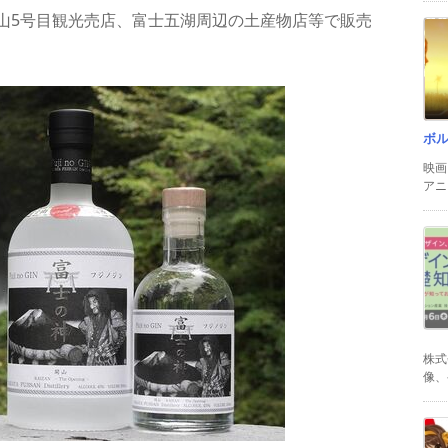
山5号目観光売店、富士五湖周辺の土産物店等で販売
ボ
映画
アニ
株式
像、