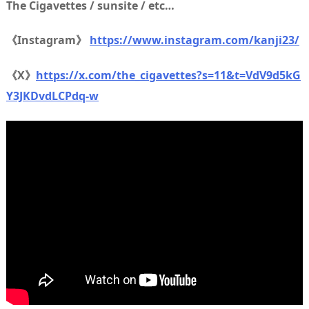
The Cigavettes / sunsite / etc…
《Instagram》
https://www.instagram.com/kanji23/
《X》
https://x.com/the_cigavettes?s=11&t=VdV9d5kG
Y3JKDvdLCPdq-w