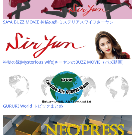
SAYA BUZZ MOVIE 神秘の嫁-ミステリアスワイフさーヤン
神秘の嫁(Mysterious wife)さーヤンのBUZZ MOVIE（バズ動画）
GURURI World トピックまとめ