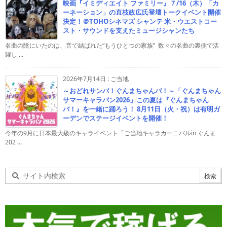
映画『イミディエイト ファミリー』７/16（木）「カ
ーネーション」の直枝政広氏登壇トークイベント開催
決定！＠TOHOシネマズ シャンテ 米・ウエストコー
スト・サウンドを支えたミュージシャンたち
名曲の陰にいたのは、音で結ばれた“もうひとつの家族” 数々の名曲の裏側で活
躍し ...
2026年7月14日
:
ご当地
～おどれサンバ！ぐんまちゃんバ！～「ぐんまちゃん
サマーキャラバン2026」この夏は『ぐんまちゃん
バ！』を一緒に踊ろう！ 8月11日（火・祝）は有明ガ
ーデンでステージイベントを開催！
今年の9月に日本最大級のキャライベント「ご当地キャラカーニバルin ぐんま
202 ...