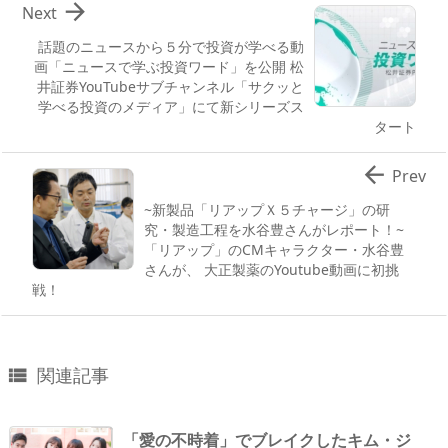

Next
話題のニュースから５分で投資が学べる動
画「ニュースで学ぶ投資ワード」を公開 松
井証券YouTubeサブチャンネル「サクッと
学べる投資のメディア」にて新シリーズス
タート

Prev
~新製品「リアップＸ５チャージ」の研
究・製造工程を水谷豊さんがレポート！~
「リアップ」のCMキャラクター・水谷豊
さんが、 大正製薬のYoutube動画に初挑
戦！
関連記事

「愛の不時着」でブレイクしたキム・ジ