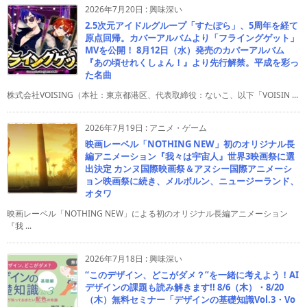
2026年7月20日
:
興味深い
2.5次元アイドルグループ「すたぽら」、5周年を経て
原点回帰。カバーアルバムより「フライングゲット」
MVを公開！ 8月12日（水）発売のカバーアルバム
『あの頃せれくしょん！』より先行解禁。平成を彩っ
た名曲
株式会社VOISING（本社：東京都港区、代表取締役：ないこ、以下「VOISIN ...
2026年7月19日
:
アニメ・ゲーム
映画レーベル「NOTHING NEW」初のオリジナル長
編アニメーション『我々は宇宙人』世界3映画祭に選
出決定 カンヌ国際映画祭＆アヌシー国際アニメーシ
ョン映画祭に続き、メルボルン、ニュージーランド、
オタワ
映画レーベル「NOTHING NEW」による初のオリジナル長編アニメーション
『我 ...
2026年7月18日
:
興味深い
“このデザイン、どこがダメ？”を一緒に考えよう！AI
デザインの課題も読み解きます!! 8/6（木）・8/20
（木）無料セミナー「デザインの基礎知識Vol.3・Vo