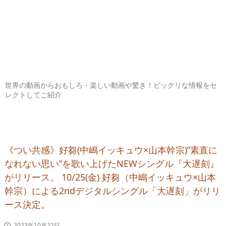
世界の動画からおもしろ・楽しい動画や驚き！ビックリな情報をセ
レクトしてご紹介
《つい共感》好芻(中嶋イッキュウ×山本幹宗)”素直に
なれない思い”を歌い上げたNEWシングル『大遅刻』
がリリース。 10/25(金) 好芻（中嶋イッキュウ×山本
幹宗）による2ndデジタルシングル「大遅刻」がリリ
ース決定。
2023年10月22日
