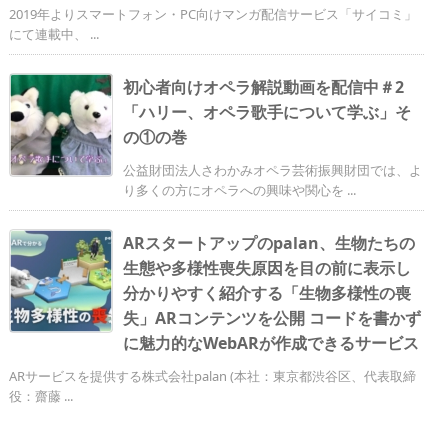
2019年よりスマートフォン・PC向けマンガ配信サービス「サイコミ」
にて連載中、 ...
初心者向けオペラ解説動画を配信中＃2
「ハリー、オペラ歌手について学ぶ」そ
の①の巻
公益財団法人さわかみオペラ芸術振興財団では、よ
り多くの方にオペラへの興味や関心を ...
ARスタートアップのpalan、生物たちの
生態や多様性喪失原因を目の前に表示し
分かりやすく紹介する「生物多様性の喪
失」ARコンテンツを公開 コードを書かず
に魅力的なWebARが作成できるサービス
ARサービスを提供する株式会社palan (本社：東京都渋谷区、代表取締
役：齋藤 ...