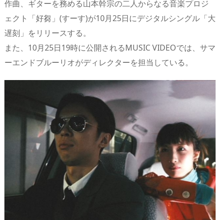
作曲、ギターを務める山本幹宗の二人からなる音楽プロジ
d
d
y
r
ar
ro
ェクト「好芻」(すーす)が10月25日にデジタルシングル「大
s
o
d
p.
遅刻」をリリースする。
n
io
また、10月25日19時に公開されるMUSIC VIDEOでは、サマ
ーエンドブルーリオがディレクターを担当している。