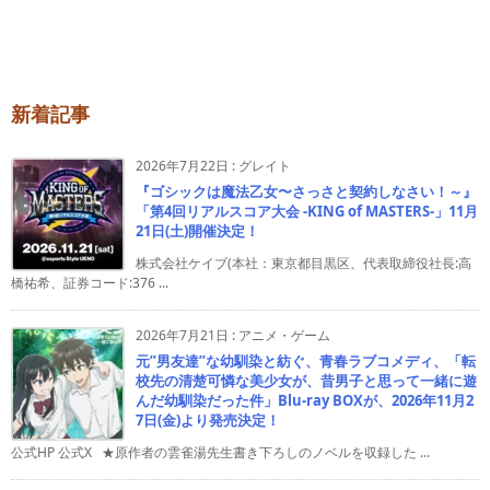
新着記事
2026年7月22日
:
グレイト
『ゴシックは魔法乙女〜さっさと契約しなさい！～』
「第4回リアルスコア大会 -KING of MASTERS-」11月
21日(土)開催決定！
株式会社ケイブ(本社：東京都目黒区、代表取締役社長:高
橋祐希、証券コード:376 ...
2026年7月21日
:
アニメ・ゲーム
元”男友達”な幼馴染と紡ぐ、青春ラブコメディ、「転
校先の清楚可憐な美少女が、昔男子と思って一緒に遊
んだ幼馴染だった件」Blu-ray BOXが、2026年11月2
7日(金)より発売決定！
公式HP 公式X ★原作者の雲雀湯先生書き下ろしのノベルを収録した ...