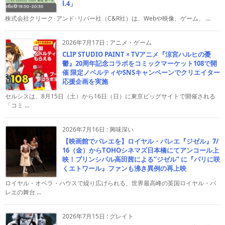
l.4」
株式会社クリーク･アンド･リバー社（C&R社）は、Webや映像、ゲーム、 ...
2026年7月17日
:
アニメ・ゲーム
CLIP STUDIO PAINT × TVアニメ『涼宮ハルヒの憂
鬱』20周年記念コラボをコミックマーケット108で開
催 限定ノベルティやSNSキャンペーンでクリエイター
応援企画を実施
セルシスは、8月15日（土）から16日（日）に東京ビッグサイトで開催される
「コミ ...
2026年7月16日
:
興味深い
【映画館でバレエを】ロイヤル・バレエ『ジゼル』7/
16（金）からTOHOシネマズ日本橋にてアンコール上
映！プリンシパル高田茜による“ジゼル” に『パリに咲
くエトワール』ファンも沸き異例の再上映
ロイヤル・オペラ・ハウスで繰り広げられる、世界最高峰の英国ロイヤル・バ
レエの舞台 ...
2026年7月15日
:
グレイト