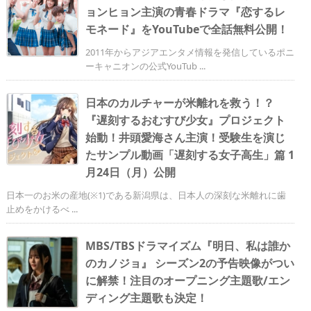
ョンヒョン主演の青春ドラマ『恋するレ
モネード』をYouTubeで全話無料公開！
2011年からアジアエンタメ情報を発信しているポニ
ーキャニオンの公式YouTub ...
日本のカルチャーが米離れを救う！？
『遅刻するおむすび少女』プロジェクト
始動！井頭愛海さん主演！受験生を演じ
たサンプル動画「遅刻する女子高生」篇 1
月24日（月）公開
日本一のお米の産地(※1)である新潟県は、日本人の深刻な米離れに歯
止めをかけるべ ...
MBS/TBSドラマイズム『明日、私は誰か
のカノジョ』 シーズン2の予告映像がつい
に解禁！注目のオープニング主題歌/エン
ディング主題歌も決定！