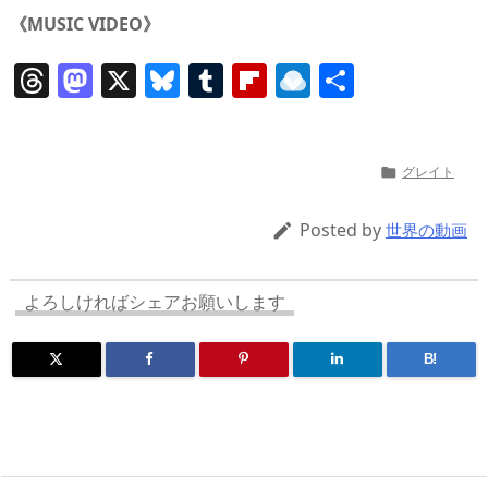
《MUSIC VIDEO》
T
M
X
Bl
T
Fl
R
共
h
a
u
u
ip
ai
有
re
st
e
m
b
n
a
o
sk
bl
o
d
グレイト

d
d
y
r
ar
ro
Posted by

世界の動画
s
o
d
p.
n
io
よろしければシェアお願いします
B!