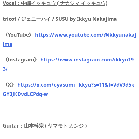
Vocal：中嶋イッキュウ ( ナカジマ イッキュウ)
tricot / ジェニーハイ / SUSU by Ikkyu Nakajima
《YouTube》
https://www.youtube.com/@ikkyunakaj
ima
《Instagram》
https://www.instagram.com/ikkyu19
3/
《X》
https://x.com/oyasumi_ikkyu?s=11&t=VdV9d5k
GY3JKDvdLCPdq-w
Guitar：山本幹宗 ( ヤマモト カンジ )