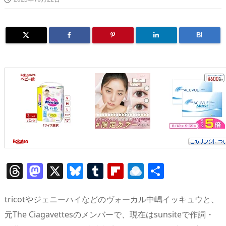
B!
T
M
X
Bl
T
Fl
R
共
h
a
u
u
ip
ai
有
re
st
e
m
b
n
tricotやジェニーハイなどのヴォーカル中嶋イッキュウと、
a
o
sk
bl
o
d
元The Ciagavettesのメンバーで、現在はsunsiteで作詞・