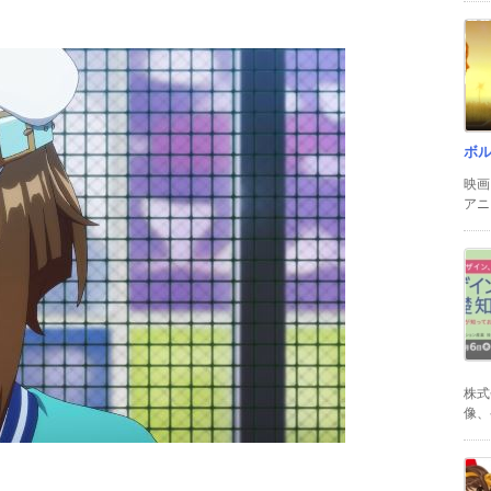
ボ
映画
アニ
株式
像、