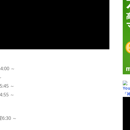
:00 ～
～
:45 ～
Yo
「
:55 ～
～
:30 ～