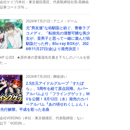
会社ケイブ(本社：東京都目黒区、代表取締役社長:高橋祐
券コード:376 ...
2026年7月21日
:
アニメ・ゲーム
元”男友達”な幼馴染と紡ぐ、青春ラブ
コメディ、「転校先の清楚可憐な美少
女が、昔男子と思って一緒に遊んだ幼
馴染だった件」Blu-ray BOXが、202
6年11月27日(金)より発売決定！
HP 公式X ★原作者の雲雀湯先生書き下ろしのノベルを収
 ...
2026年7月20日
:
興味深い
2.5次元アイドルグループ「すたぽ
ら」、5周年を経て原点回帰。カバー
アルバムより「フライングゲット」M
Vを公開！ 8月12日（水）発売のカバ
ーアルバム『あの頃せれくしょん！』
り先行解禁。平成を彩った名曲
会社VOISING（本社：東京都港区、代表取締役：ない
下「VOISIN ...