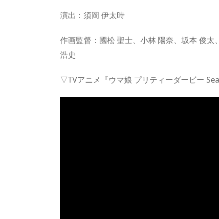
演出：須岡 伊太時
作画監督：國松 聖士、小林 陽奈、坂本 俊太
浩史
▽TVアニメ『ウマ娘 プリティーダービー Sea