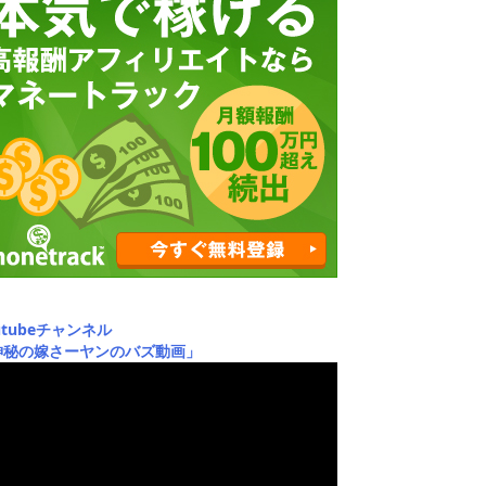
utubeチャンネル
神秘の嫁さーヤンのバズ動画」