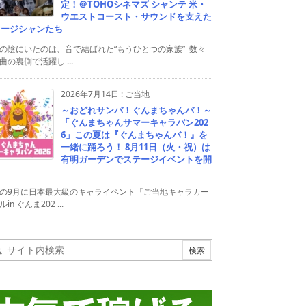
定！＠TOHOシネマズ シャンテ 米・
ウエストコースト・サウンドを支えた
ュージシャンたち
の陰にいたのは、音で結ばれた“もうひとつの家族” 数々
曲の裏側で活躍し ...
2026年7月14日
:
ご当地
～おどれサンバ！ぐんまちゃんバ！～
「ぐんまちゃんサマーキャラバン202
6」この夏は『ぐんまちゃんバ！』を
一緒に踊ろう！ 8月11日（火・祝）は
有明ガーデンでステージイベントを開
！
の9月に日本最大級のキャライベント「ご当地キャラカー
in ぐんま202 ...