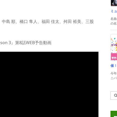
ミ
名曲
、中島 順、橋口 隼人、福田 佳太、舛田 裕美、三股
の名
son 3』第8話WEB予告動画
催
今年
ニバル