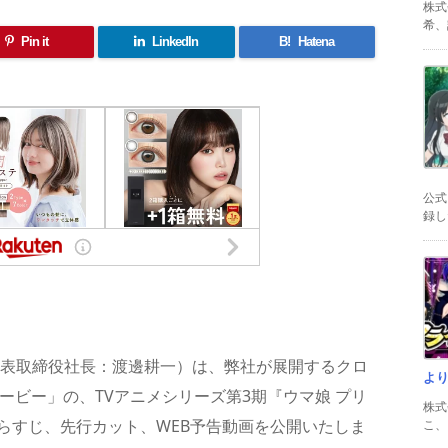
株式
希、証
Pin it
LinkedIn
B!
Hatena
公式
録した
共
有
、代表取締役社長：渡邊耕一）は、弊社が展開するクロ
よ
ービー」の、TVアニメシリーズ第3期『ウマ娘 プリ
株式
のあらすじ、先行カット、WEB予告動画を公開いたしま
こ、以