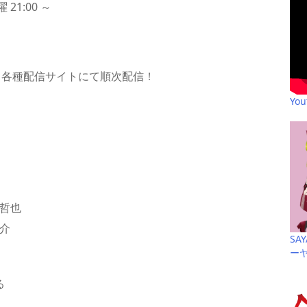
21:00 ～
0 ～ 各種配信サイトにて順次配信！
Yo
 哲也
介
SA
ー
る