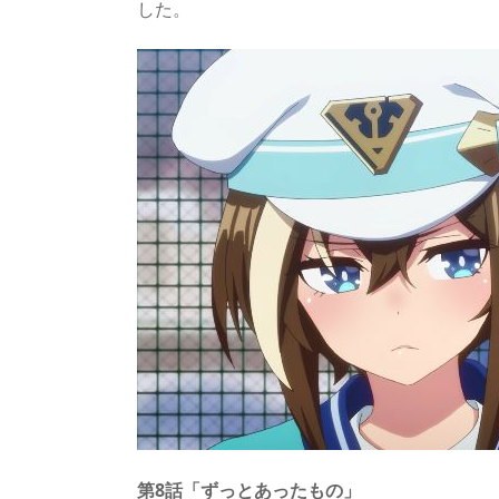
した。
s
o
d
p.
n
io
第8話「ずっとあったもの」