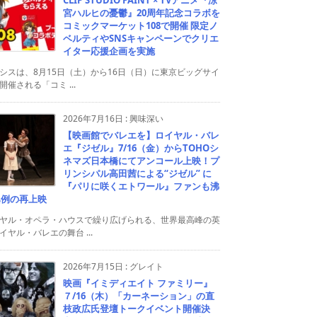
宮ハルヒの憂鬱』20周年記念コラボを
コミックマーケット108で開催 限定ノ
ベルティやSNSキャンペーンでクリエ
イター応援企画を実施
シスは、8月15日（土）から16日（日）に東京ビッグサイ
開催される「コミ ...
2026年7月16日
:
興味深い
【映画館でバレエを】ロイヤル・バレ
エ『ジゼル』7/16（金）からTOHOシ
ネマズ日本橋にてアンコール上映！プ
リンシパル高田茜による“ジゼル” に
『パリに咲くエトワール』ファンも沸
異例の再上映
ヤル・オペラ・ハウスで繰り広げられる、世界最高峰の英
イヤル・バレエの舞台 ...
2026年7月15日
:
グレイト
映画『イミディエイト ファミリー』
７/16（木）「カーネーション」の直
枝政広氏登壇トークイベント開催決