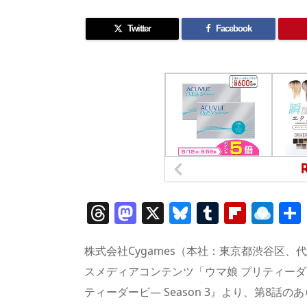
Twitter
Facebook
T
M
X
Bl
T
Fl
R
h
a
u
u
ip
ai
re
st
e
m
b
n
株式会社Cygames（本社：東京都渋谷区
a
o
sk
bl
o
d
スメディアコンテンツ「ウマ娘 プリティーダ
ティーダービ― Season 3』より、第8話
d
d
y
r
ar
ro