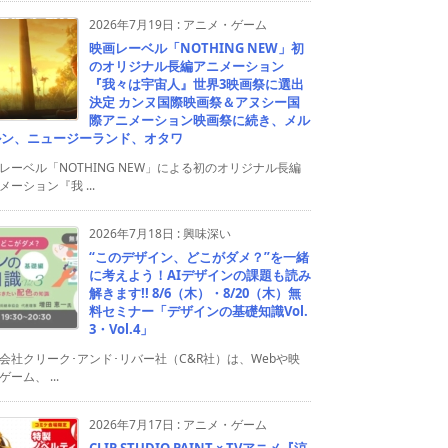
2026年7月19日
:
アニメ・ゲーム
映画レーベル「NOTHING NEW」初
のオリジナル長編アニメーション
『我々は宇宙人』世界3映画祭に選出
決定 カンヌ国際映画祭＆アヌシー国
際アニメーション映画祭に続き、メル
ルン、ニュージーランド、オタワ
レーベル「NOTHING NEW」による初のオリジナル長編
メーション『我 ...
2026年7月18日
:
興味深い
“このデザイン、どこがダメ？”を一緒
に考えよう！AIデザインの課題も読み
解きます!! 8/6（木）・8/20（木）無
料セミナー「デザインの基礎知識Vol.
3・Vol.4」
会社クリーク･アンド･リバー社（C&R社）は、Webや映
ゲーム、 ...
2026年7月17日
:
アニメ・ゲーム
CLIP STUDIO PAINT × TVアニメ『涼