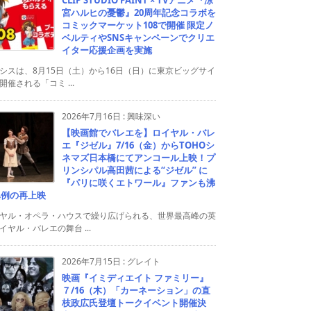
宮ハルヒの憂鬱』20周年記念コラボを
コミックマーケット108で開催 限定ノ
ベルティやSNSキャンペーンでクリエ
イター応援企画を実施
シスは、8月15日（土）から16日（日）に東京ビッグサイ
開催される「コミ ...
2026年7月16日
:
興味深い
【映画館でバレエを】ロイヤル・バレ
エ『ジゼル』7/16（金）からTOHOシ
ネマズ日本橋にてアンコール上映！プ
リンシパル高田茜による“ジゼル” に
『パリに咲くエトワール』ファンも沸
異例の再上映
ヤル・オペラ・ハウスで繰り広げられる、世界最高峰の英
イヤル・バレエの舞台 ...
2026年7月15日
:
グレイト
映画『イミディエイト ファミリー』
７/16（木）「カーネーション」の直
枝政広氏登壇トークイベント開催決