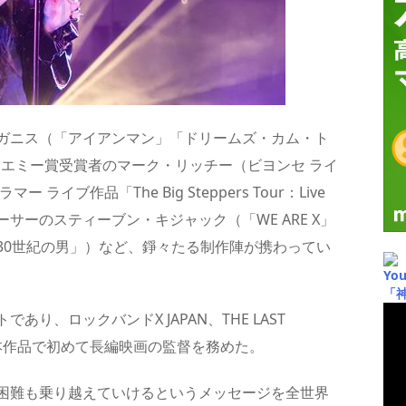
ガニス（「アイアンマン」「ドリームズ・カム・ト
、エミー賞受賞者のマーク・リッチー（ビヨンセ ライ
イブ作品「The Big Steppers Tour：Live
ューサーのスティーブン・キジャック（「WE ARE X」
ォーカー 30世紀の男」）など、錚々たる制作陣が携わってい
Yo
「
り、ロックバンドX JAPAN、THE LAST
KI。本作品で初めて長編映画の監督を務めた。
困難も乗り越えていけるというメッセージを全世界