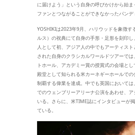
に届けよう」という自身の呼びかけから始ま
ファンとつながることができなかったパンデ
YOSHIKIは2023年9月、ハリウッドを象
ルス）の祝典にて自身の手形・足形を刻印し、
人として初、アジア人の中でもアーティスト
された自身のクラシカルワールドツアーでは
トホール、アカデミー賞の授賞式の会場とし
殿堂として知られる米カーネギーホールでの
制覇する偉業を達成。中でも英国においては、ロ
でのウェンブリーアリーナ公演をあわせ、ア
いる。さらに、米TIME誌にインタビューが
ている。