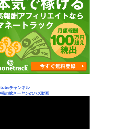
utubeチャンネル
神秘の嫁さーヤンのバズ動画」