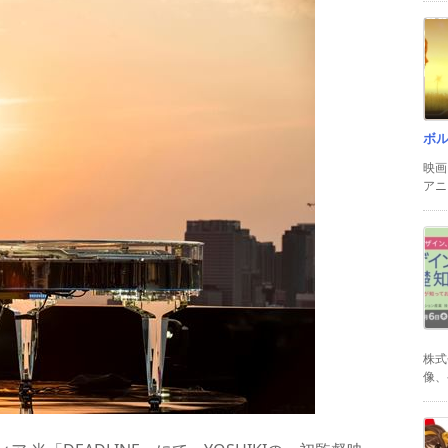
ボ
映画
アニ
株式
像、