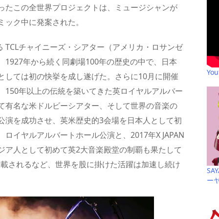
ったこの全世界プロジェクトは、ミュージシャンが
ミック中に発案された。
徴する TCLチャイニーズ・シアター（アメリカ・ロサンゼ
1927年から続く同劇場100年の歴史の中で、日本
Yo
としては初の快挙を成し遂げた。さらに10月に開催
、150年以上の伝統を築いてきた英ロイヤルアルバー
て有名な米ドルビーシアター、そして世界の音楽の
公演を成功させ、英米歴史的3会場を日本人として初
イヤルアルバートホール公演と、2017年X JAPAN
ジア人として初めて英2大音楽殿堂の制覇も果たして
掲載されるなど、世界を股に掛けた活躍は加速し続け
SA
ー