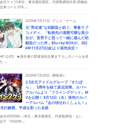
会社ケイブ(本社：東京都目黒区、代表取締役社長:高橋祐
券コード:376 ...
2026年7月21日
:
アニメ・ゲーム
元”男友達”な幼馴染と紡ぐ、青春ラブ
コメディ、「転校先の清楚可憐な美少
女が、昔男子と思って一緒に遊んだ幼
馴染だった件」Blu-ray BOXが、202
6年11月27日(金)より発売決定！
HP 公式X ★原作者の雲雀湯先生書き下ろしのノベルを収
 ...
2026年7月20日
:
興味深い
2.5次元アイドルグループ「すたぽ
ら」、5周年を経て原点回帰。カバー
アルバムより「フライングゲット」M
Vを公開！ 8月12日（水）発売のカバ
ーアルバム『あの頃せれくしょん！』
り先行解禁。平成を彩った名曲
会社VOISING（本社：東京都港区、代表取締役：ない
下「VOISIN ...