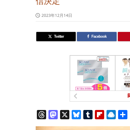
信決定
2023年12月14日

Twitter
Facebook
T
M
X
Bl
T
Fl
R
h
a
u
u
ip
ai