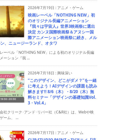
2026年7月19日
:
アニメ・ゲーム
映画レーベル「NOTHING NEW」初
のオリジナル長編アニメーション
『我々は宇宙人』世界3映画祭に選出
決定 カンヌ国際映画祭＆アヌシー国
際アニメーション映画祭に続き、メル
ルン、ニュージーランド、オタワ
レーベル「NOTHING NEW」による初のオリジナル長編
メーション『我 ...
2026年7月18日
:
興味深い
“このデザイン、どこがダメ？”を一緒
に考えよう！AIデザインの課題も読み
解きます!! 8/6（木）・8/20（木）無
料セミナー「デザインの基礎知識Vol.
3・Vol.4」
会社クリーク･アンド･リバー社（C&R社）は、Webや映
ゲーム、 ...
2026年7月17日
:
アニメ・ゲーム
CLIP STUDIO PAINT × TVアニメ『涼