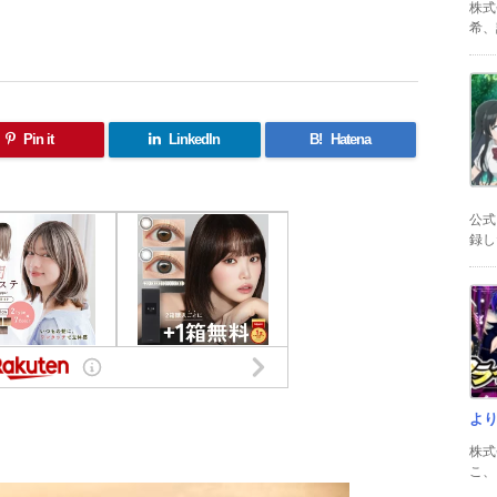
株式
希、証
Pin it
LinkedIn
B!
Hatena
公式
録した
よ
共
株式
有
こ、以