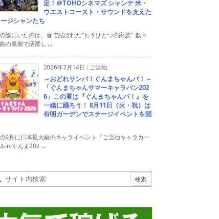
定！＠TOHOシネマズ シャンテ 米・
ウエストコースト・サウンドを支えた
ュージシャンたち
の陰にいたのは、音で結ばれた“もうひとつの家族” 数々
曲の裏側で活躍し ...
2026年7月14日
:
ご当地
～おどれサンバ！ぐんまちゃんバ！～
「ぐんまちゃんサマーキャラバン202
6」この夏は『ぐんまちゃんバ！』を
一緒に踊ろう！ 8月11日（火・祝）は
有明ガーデンでステージイベントを開
！
の9月に日本最大級のキャライベント「ご当地キャラカー
in ぐんま202 ...