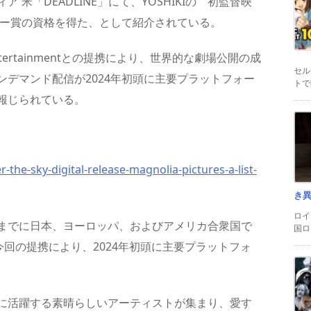
米「DEADLINE」にて、YOSHIKIの 初監督映
』がアカデミー賞の資格を得た、として紹介されている。
e Entertainmentとの提携により、世界的な劇場公開の成
セル
デマンド配信が2024年初頭に主要プラットフォー
トで
報じられている。
the-sky-digital-release-magnolia-pictures-a-list-
き
ロイ
』は、これまでに日本、ヨーロッパ、およびアメリカ合衆国で
国ロ
今回の提携により、2024年初頭に主要プラットフォ
に活躍する素晴らしいアーティストが集まり、愛す