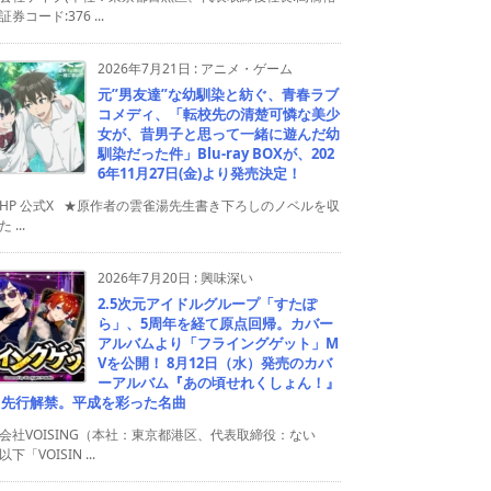
券コード:376 ...
2026年7月21日
:
アニメ・ゲーム
元”男友達”な幼馴染と紡ぐ、青春ラブ
コメディ、「転校先の清楚可憐な美少
女が、昔男子と思って一緒に遊んだ幼
馴染だった件」Blu-ray BOXが、202
6年11月27日(金)より発売決定！
HP 公式X ★原作者の雲雀湯先生書き下ろしのノベルを収
 ...
2026年7月20日
:
興味深い
2.5次元アイドルグループ「すたぽ
ら」、5周年を経て原点回帰。カバー
アルバムより「フライングゲット」M
Vを公開！ 8月12日（水）発売のカバ
ーアルバム『あの頃せれくしょん！』
り先行解禁。平成を彩った名曲
会社VOISING（本社：東京都港区、代表取締役：ない
下「VOISIN ...