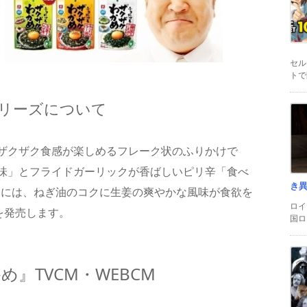
セル
トで
リーズについて
ザクザク食感が楽しめるフレーク状のふりかけで
味」とフライドガーリックが香ばしいピリ辛「食べ
き
木）には、ねぎ油のコクに生姜の爽やかな風味が食欲を
ロイ
を発売します。
国ロ
』TVCM・WEBCM