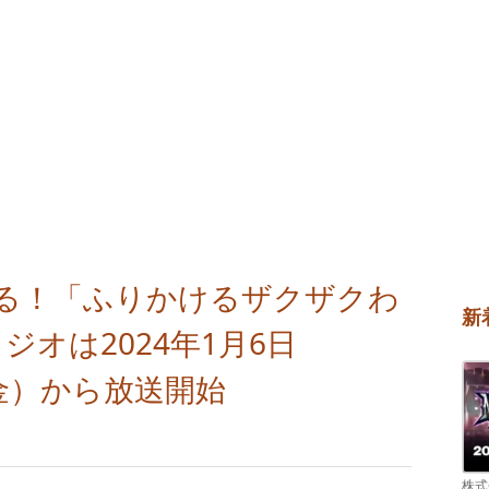
る！「ふりかけるザクザクわ
新
ジオは2024年1月6日
（金）から放送開始
株式