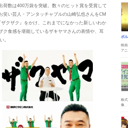
出荷数は400万袋を突破。数々のヒット賞を受賞して
お笑い芸人・アンタッチャブルの山崎弘也さんをCM
『ザクザク』をかけ、これまでになかった新しいわか
ザク食感を堪能しているザキヤマさんの表情や、耳
ボ
さい。
映画
アニ
株式
像、