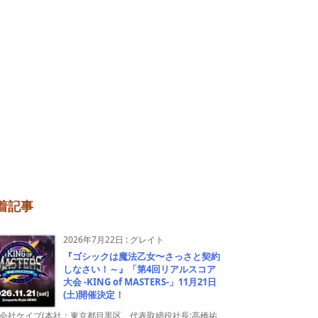
着記事
2026年7月22日
:
グレイト
『ゴシックは魔法乙女〜さっさと契約
しなさい！～』「第4回リアルスコア
大会 -KING of MASTERS-」11月21日
(土)開催決定！
会社ケイブ(本社：東京都目黒区、代表取締役社長:高橋祐