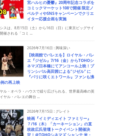
宮ハルヒの憂鬱』20周年記念コラボを
コミックマーケット108で開催 限定ノ
ベルティやSNSキャンペーンでクリエ
イター応援企画を実施
シスは、8月15日（土）から16日（日）に東京ビッグサイ
開催される「コミ ...
2026年7月16日
:
興味深い
【映画館でバレエを】ロイヤル・バレ
エ『ジゼル』7/16（金）からTOHOシ
ネマズ日本橋にてアンコール上映！プ
リンシパル高田茜による“ジゼル” に
『パリに咲くエトワール』ファンも沸
異例の再上映
ヤル・オペラ・ハウスで繰り広げられる、世界最高峰の英
イヤル・バレエの舞台 ...
2026年7月15日
:
グレイト
映画『イミディエイト ファミリー』
７/16（木）「カーネーション」の直
枝政広氏登壇トークイベント開催決
定！＠TOHOシネマズ シャンテ 米・