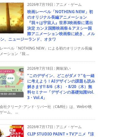
2026年7月19日
:
アニメ・ゲーム
映画レーベル「NOTHING NEW」初
のオリジナル長編アニメーション
『我々は宇宙人』世界3映画祭に選出
決定 カンヌ国際映画祭＆アヌシー国
際アニメーション映画祭に続き、メル
ルン、ニュージーランド、オタワ
レーベル「NOTHING NEW」による初のオリジナル長編
メーション『我 ...
2026年7月18日
:
興味深い
“このデザイン、どこがダメ？”を一緒
に考えよう！AIデザインの課題も読み
解きます!! 8/6（木）・8/20（木）無
料セミナー「デザインの基礎知識Vol.
3・Vol.4」
会社クリーク･アンド･リバー社（C&R社）は、Webや映
ゲーム、 ...
2026年7月17日
:
アニメ・ゲーム
CLIP STUDIO PAINT × TVアニメ『涼