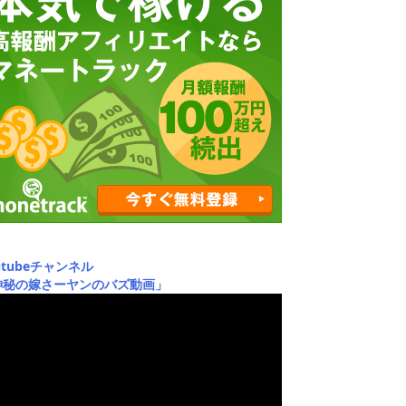
utubeチャンネル
神秘の嫁さーヤンのバズ動画」