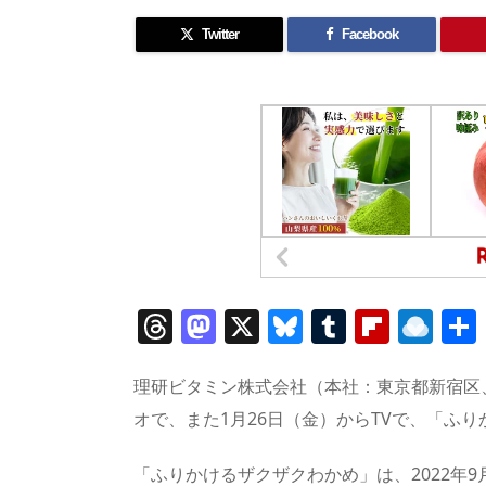
Twitter
Facebook
T
M
X
Bl
T
Fl
R
h
a
u
u
ip
ai
re
st
e
m
b
n
理研ビタミン株式会社（本社：東京都新宿区、
a
o
sk
bl
o
d
オで、また1月26日（金）からTVで、「ふ
d
d
y
r
ar
ro
「ふりかけるザクザクわかめ」は、2022年