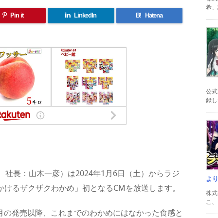
希、証
Pin it
LinkedIn
B!
Hatena
公式
録した
共
有
社長：山木一彦）は2024年1月6日（土）からラジ
よ
りかけるザクザクわかめ」初となるCMを放送します。
株式
こ、以
9月の発売以降、これまでのわかめにはなかった食感と