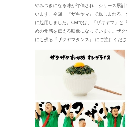
s
o
d
p.
やみつきになる味が評価され、シリーズ累計
n
io
います。今回、『ザキヤマ』で親しまれる、
に起用しました。CMでは、『ザキヤマ』と
めの食感を伝える映像になっています。ザク
にも残る『ザクヤマダンス』 にご注目くだ