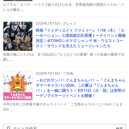
ロイヤル・オペラ・ハウスで繰り広げられる、世界最高峰の英国ロイヤル・バ
レエの舞台 ...
2026年7月15日
:
グレイト
映画『イミディエイト ファミリー』７/16（木）「カ
ーネーション」の直枝政広氏登壇トークイベント開催
決定！＠TOHOシネマズ シャンテ 米・ウエストコー
スト・サウンドを支えたミュージシャンたち
名曲の陰にいたのは、音で結ばれた“もうひとつの家族” 数々の名曲の裏側で活
躍し ...
2026年7月14日
:
ご当地
～おどれサンバ！ぐんまちゃんバ！～「ぐんまちゃん
サマーキャラバン2026」この夏は『ぐんまちゃん
バ！』を一緒に踊ろう！ 8月11日（火・祝）は有明ガ
ーデンでステージイベントを開催！
今年の9月に日本最大級のキャライベント「ご当地キャラカーニバルin ぐんま
202 ...