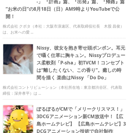
-」 『計画』篇、『出発』篇、『帰路』篇
“お米の日”の8月18日（日）AM9時よりYouTubeで公
開！
株式会社 クボタ（本社：大阪市浪速区、代表取締役社長 木股 昌俊）
は、お米への愛 ...
Nissy、彼女を抱き寄せ頭ポンポン。耳元
で囁く仕草に胸キュン。Nissyプロデュー
ス柔軟剤「P-sha」初TVCM！コンセプト
は“離したくない、この香り”。癒しの時
間を描く 楽曲はNissy 「Do Do」
株式会社コントリビューション（本社所在地：東京都渋谷区、代表取
締役：深井孝平）は ...
ぽるぽるがCMで「メリークリスマス！」
3DCGアニメーション新CM放送中！【広
島ホームテレビ】 【広島ホームテレビ】3
DCGアニメーション技術で自社制作