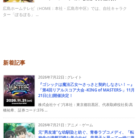
広島ホームテレビ（HOME：本社・広島市中区）では、自社キャラク
ター「ぽるぽる」 ...
新着記事
2026年7月22日
:
グレイト
『ゴシックは魔法乙女〜さっさと契約しなさい！～』
「第4回リアルスコア大会 -KING of MASTERS-」11月
21日(土)開催決定！
株式会社ケイブ(本社：東京都目黒区、代表取締役社長:高
橋祐希、証券コード:376 ...
2026年7月21日
:
アニメ・ゲーム
元”男友達”な幼馴染と紡ぐ、青春ラブコメディ、「転
校先の清楚可憐な美少女が、昔男子と思って一緒に遊