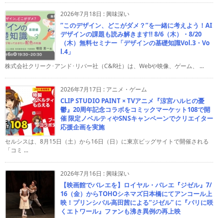
2026年7月18日
:
興味深い
“このデザイン、どこがダメ？”を一緒に考えよう！AI
デザインの課題も読み解きます!! 8/6（木）・8/20
（木）無料セミナー「デザインの基礎知識Vol.3・Vo
l.4」
株式会社クリーク･アンド･リバー社（C&R社）は、Webや映像、ゲーム、 ...
2026年7月17日
:
アニメ・ゲーム
CLIP STUDIO PAINT × TVアニメ『涼宮ハルヒの憂
鬱』20周年記念コラボをコミックマーケット108で開
催 限定ノベルティやSNSキャンペーンでクリエイター
応援企画を実施
セルシスは、8月15日（土）から16日（日）に東京ビッグサイトで開催される
「コミ ...
2026年7月16日
:
興味深い
【映画館でバレエを】ロイヤル・バレエ『ジゼル』7/
16（金）からTOHOシネマズ日本橋にてアンコール上
映！プリンシパル高田茜による“ジゼル” に『パリに咲
くエトワール』ファンも沸き異例の再上映