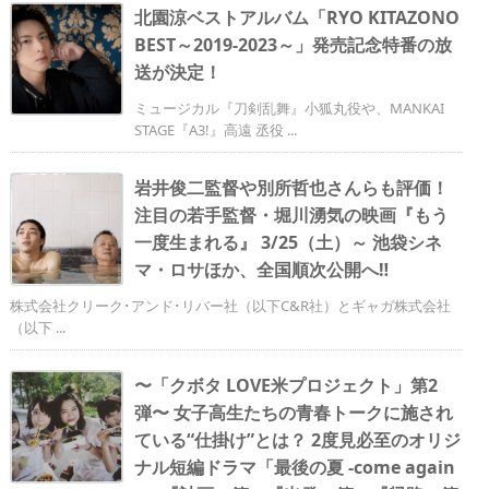
北園涼ベストアルバム「RYO KITAZONO
BEST～2019-2023～」発売記念特番の放
送が決定！
ミュージカル『刀剣乱舞』小狐丸役や、MANKAI
STAGE『A3!』高遠 丞役 ...
岩井俊二監督や別所哲也さんらも評価！
注目の若手監督・堀川湧気の映画『もう
一度生まれる』 3/25（土）～ 池袋シネ
マ・ロサほか、全国順次公開へ‼
株式会社クリーク･アンド･リバー社（以下C&R社）とギャガ株式会社
（以下 ...
〜「クボタ LOVE米プロジェクト」第2
弾〜 女子高生たちの青春トークに施され
ている“仕掛け”とは？ 2度見必至のオリジ
ナル短編ドラマ「最後の夏 -come again