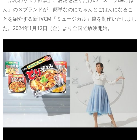
「ふんわり玉子雑炊」、お湯を注ぐだけの「スープdeごは
s
o
d
p.
ん」の３ブランドが、簡単なのにちゃんとごはんになるこ
n
io
とを紹介する新TVCM「ミュージカル」篇を制作いたしまし
た。2024年1月12日（金）より全国で放映開始。