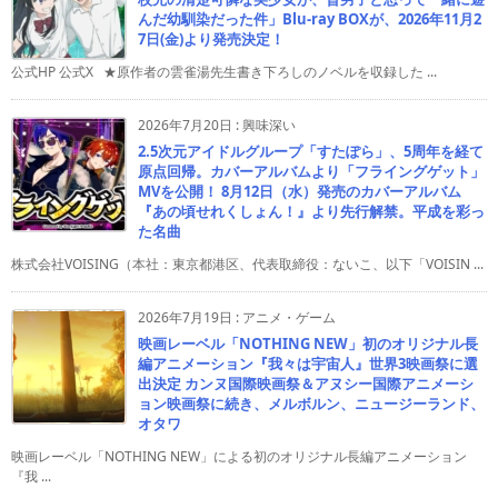
んだ幼馴染だった件」Blu-ray BOXが、2026年11月2
7日(金)より発売決定！
公式HP 公式X ★原作者の雲雀湯先生書き下ろしのノベルを収録した ...
2026年7月20日
:
興味深い
2.5次元アイドルグループ「すたぽら」、5周年を経て
原点回帰。カバーアルバムより「フライングゲット」
MVを公開！ 8月12日（水）発売のカバーアルバム
『あの頃せれくしょん！』より先行解禁。平成を彩っ
た名曲
株式会社VOISING（本社：東京都港区、代表取締役：ないこ、以下「VOISIN ...
2026年7月19日
:
アニメ・ゲーム
映画レーベル「NOTHING NEW」初のオリジナル長
編アニメーション『我々は宇宙人』世界3映画祭に選
出決定 カンヌ国際映画祭＆アヌシー国際アニメーシ
ョン映画祭に続き、メルボルン、ニュージーランド、
オタワ
映画レーベル「NOTHING NEW」による初のオリジナル長編アニメーション
『我 ...