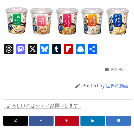
T
M
X
Bl
T
Fl
R
共
h
a
u
u
ip
ai
有
re
st
e
m
b
n
興味深い

a
o
sk
bl
o
d
d
d
y
r
ar
ro
Posted by

世界の動画
s
o
d
p.
n
io
よろしければシェアお願いします
B!