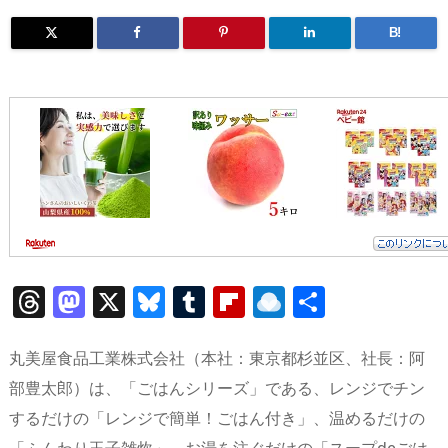
B!
T
M
X
Bl
T
Fl
R
共
h
a
u
u
ip
ai
有
re
st
e
m
b
n
丸美屋食品工業株式会社（本社：東京都杉並区、社長：阿
a
o
sk
bl
o
d
部豊太郎）は、「ごはんシリーズ」である、レンジでチン
するだけの「レンジで簡単！ごはん付き」、温めるだけの
d
d
y
r
ar
ro