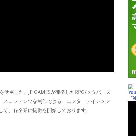
gineを活用した、JP GAMESが開発したRPG/メタバース
Yo
「
バースコンテンツを制作できる、エンターテインメン
して、各企業に提供を開始しております。
共
有