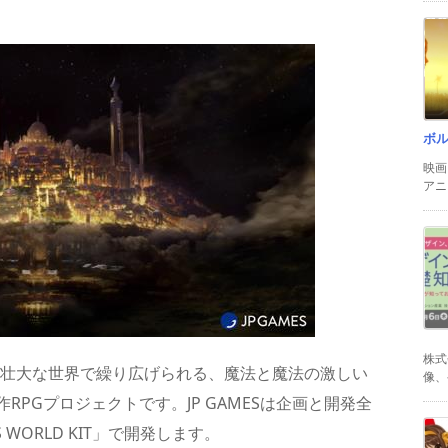
ボ
映画
アニ
株式
れた壮大な世界で繰り広げられる、魔法と魔法の激しい
像、
PGプロジェクトです。JP GAMESは企画と開発全
WORLD KIT」で開発します。