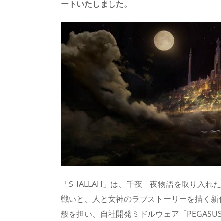
ートいたしました。
s
o
d
p.
n
io
「SHALLAH」は、千夜一夜物語を取り入
戦いと、人と女神のラブストーリーを描く新作R
般を担い、自社開発ミドルウェア「PEGASUS 