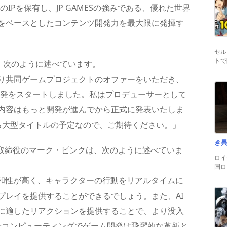
のIPを保有し、JP GAMESの強みである、優れた世界
をベースとしたコンテンツ開発力を最大限に発揮す
セル
トで
端は、次のように述べています。
り共同ゲームプロジェクトのオファーをいただき、
の開発をスタートしました。私はプロデューサーとして
内容はもっと開発が進んでから正式に発表いたしま
グする大型タイトルの予定なので、ご期待ください。」
き
表取締役のマーク・ピンクは、次のように述べていま
ロイ
国ロ
親和性が高く、キャラクターの行動をリアルタイムに
プレイを提供することができるでしょう。また、AI
に適したリアクションを提供することで、より没入
子コンピューティングでゲーム開発は飛躍的な革新と