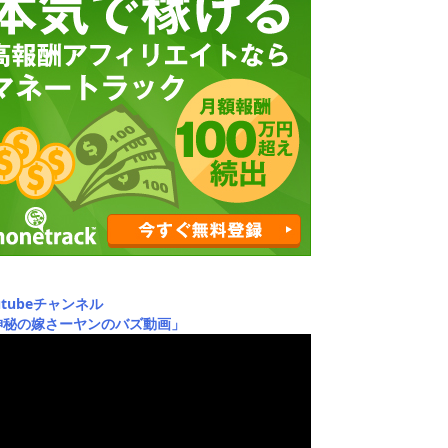
utubeチャンネル
神秘の嫁さーヤンのバズ動画」