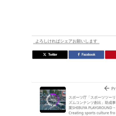
re
st
e
m
b
n
a
o
sk
bl
o
d
d
d
y
r
ar
ro
s
o
d
p.
n
io
よろしければシェアお願いします
Twitter
Facebook

Pr
スポーツ庁「スポーツツーリ
ズムコンテンツ創出」助成事
業SHIBUYA PLAYGROUND ~
Creating sports culture fro