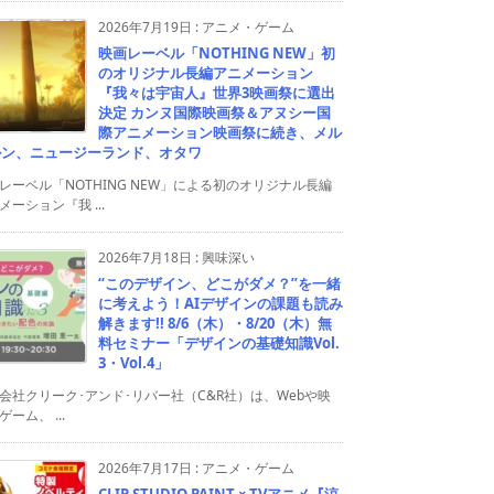
2026年7月19日
:
アニメ・ゲーム
映画レーベル「NOTHING NEW」初
のオリジナル長編アニメーション
『我々は宇宙人』世界3映画祭に選出
決定 カンヌ国際映画祭＆アヌシー国
際アニメーション映画祭に続き、メル
ルン、ニュージーランド、オタワ
レーベル「NOTHING NEW」による初のオリジナル長編
メーション『我 ...
2026年7月18日
:
興味深い
“このデザイン、どこがダメ？”を一緒
に考えよう！AIデザインの課題も読み
解きます!! 8/6（木）・8/20（木）無
料セミナー「デザインの基礎知識Vol.
3・Vol.4」
会社クリーク･アンド･リバー社（C&R社）は、Webや映
ゲーム、 ...
2026年7月17日
:
アニメ・ゲーム
CLIP STUDIO PAINT × TVアニメ『涼