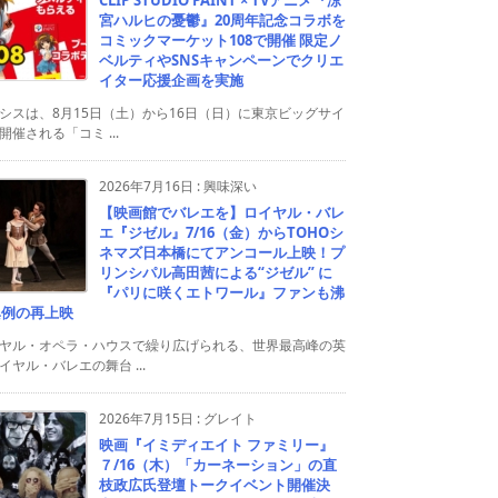
宮ハルヒの憂鬱』20周年記念コラボを
コミックマーケット108で開催 限定ノ
ベルティやSNSキャンペーンでクリエ
イター応援企画を実施
シスは、8月15日（土）から16日（日）に東京ビッグサイ
開催される「コミ ...
2026年7月16日
:
興味深い
【映画館でバレエを】ロイヤル・バレ
エ『ジゼル』7/16（金）からTOHOシ
ネマズ日本橋にてアンコール上映！プ
リンシパル高田茜による“ジゼル” に
『パリに咲くエトワール』ファンも沸
異例の再上映
ヤル・オペラ・ハウスで繰り広げられる、世界最高峰の英
イヤル・バレエの舞台 ...
2026年7月15日
:
グレイト
映画『イミディエイト ファミリー』
７/16（木）「カーネーション」の直
枝政広氏登壇トークイベント開催決