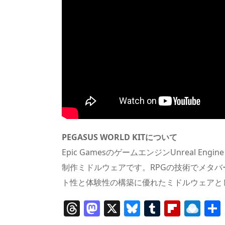
PEGASUS WORLD KITについて
Epic GamesのゲームエンジンUnreal En
制作ミドルウェアです。RPGの技術でメタ
ト性と体験性の構築に優れたミドルウェアと
T
M
X
Bl
T
Fl
R
h
a
u
u
ip
ai