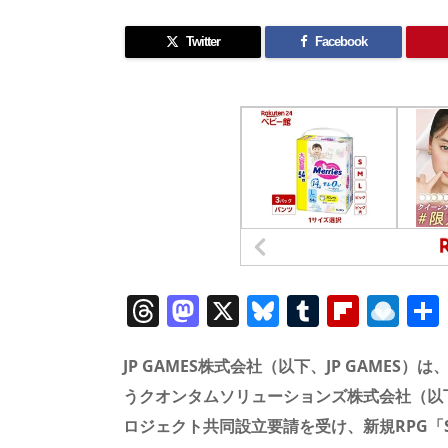
Twitter
Facebook
T
M
X
Bl
T
Fl
R
h
a
u
u
ip
ai
re
st
e
m
b
n
JP GAMES株式会社（以下、JP GAMES）
a
o
sk
bl
o
d
うクオンタムソリューションズ株式会社（以
ロジェクト共同設立要請を受け、新規RPG「SH
d
d
y
r
ar
ro