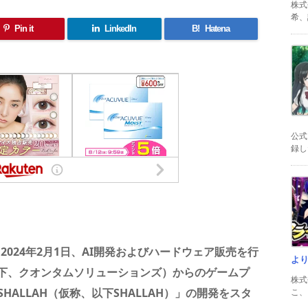
株式
希、証
Pin it
LinkedIn
B!
Hatena
公式
録した
共
有
は、2024年2月1日、AI開発およびハードウェア販売を行
よ
下、クオンタムソリューションズ）からのゲームプ
株式
ALLAH（仮称、以下SHALLAH）」の開発をスタ
こ、以