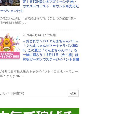
定！＠TOHOシネマズ シャンテ 米・
ウエストコースト・サウンドを支えた
ュージシャンたち
の陰にいたのは、音で結ばれた“もうひとつの家族” 数々
曲の裏側で活躍し ...
2026年7月14日
:
ご当地
～おどれサンバ！ぐんまちゃんバ！～
「ぐんまちゃんサマーキャラバン202
6」この夏は『ぐんまちゃんバ！』を
一緒に踊ろう！ 8月11日（火・祝）は
有明ガーデンでステージイベントを開
！
の9月に日本最大級のキャライベント「ご当地キャラカー
in ぐんま202 ...