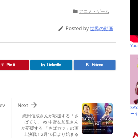
アニメ・ゲーム

Posted by

世界の動画
Yo
Pin it
LinkedIn
B!
Hatena

ev
Next
SA
ー
織田信成さんが応援する「さ
ばてり」 vs 中野友加里さん
が応援する 「さばカツ」の頂
上決戦！2月16日より始まる