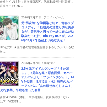
会社ケイブ(本社：東京都目黒区、代表取締役社長:高橋祐
券コード:376 ...
2026年7月21日
:
アニメ・ゲーム
元”男友達”な幼馴染と紡ぐ、青春ラブ
コメディ、「転校先の清楚可憐な美少
女が、昔男子と思って一緒に遊んだ幼
馴染だった件」Blu-ray BOXが、202
6年11月27日(金)より発売決定！
HP 公式X ★原作者の雲雀湯先生書き下ろしのノベルを収
 ...
2026年7月20日
:
興味深い
2.5次元アイドルグループ「すたぽ
ら」、5周年を経て原点回帰。カバー
アルバムより「フライングゲット」M
Vを公開！ 8月12日（水）発売のカバ
ーアルバム『あの頃せれくしょん！』
り先行解禁。平成を彩った名曲
会社VOISING（本社：東京都港区、代表取締役：ない
下「VOISIN ...