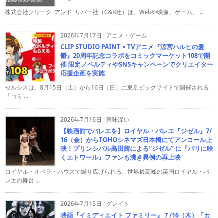
株式会社クリーク･アンド･リバー社（C&R社）は、Webや映像、ゲーム、 ...
2026年7月17日
:
アニメ・ゲーム
CLIP STUDIO PAINT × TVアニメ『涼宮ハルヒの憂
鬱』20周年記念コラボをコミックマーケット108で開
催 限定ノベルティやSNSキャンペーンでクリエイター
応援企画を実施
セルシスは、8月15日（土）から16日（日）に東京ビッグサイトで開催される
「コミ ...
2026年7月16日
:
興味深い
【映画館でバレエを】ロイヤル・バレエ『ジゼル』7/
16（金）からTOHOシネマズ日本橋にてアンコール上
映！プリンシパル高田茜による“ジゼル” に『パリに咲
くエトワール』ファンも沸き異例の再上映
ロイヤル・オペラ・ハウスで繰り広げられる、世界最高峰の英国ロイヤル・バ
レエの舞台 ...
2026年7月15日
:
グレイト
映画『イミディエイト ファミリー』７/16（木）「カ