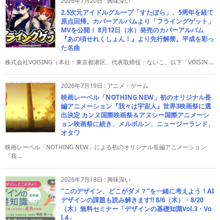
2026年7月20日
:
興味深い
2.5次元アイドルグループ「すたぽら」、5周年を経て
原点回帰。カバーアルバムより「フライングゲット」
MVを公開！ 8月12日（水）発売のカバーアルバム
『あの頃せれくしょん！』より先行解禁。平成を彩っ
た名曲
株式会社VOISING（本社：東京都港区、代表取締役：ないこ、以下「VOISIN ...
2026年7月19日
:
アニメ・ゲーム
映画レーベル「NOTHING NEW」初のオリジナル長
編アニメーション『我々は宇宙人』世界3映画祭に選
出決定 カンヌ国際映画祭＆アヌシー国際アニメーシ
ョン映画祭に続き、メルボルン、ニュージーランド、
オタワ
映画レーベル「NOTHING NEW」による初のオリジナル長編アニメーション
『我 ...
2026年7月18日
:
興味深い
“このデザイン、どこがダメ？”を一緒に考えよう！AI
デザインの課題も読み解きます!! 8/6（木）・8/20
（木）無料セミナー「デザインの基礎知識Vol.3・Vo
l.4」