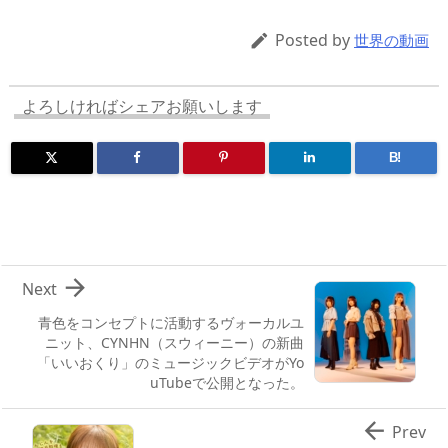
a
o
sk
bl
o
d
d
d
y
r
ar
ro
Posted by

世界の動画
s
o
d
p.
n
io
よろしければシェアお願いします
B!

Next
青色をコンセプトに活動するヴォーカルユ
ニット、CYNHN（スウィーニー）の新曲
「いいおくり」のミュージックビデオがYo
uTubeで公開となった。

Prev