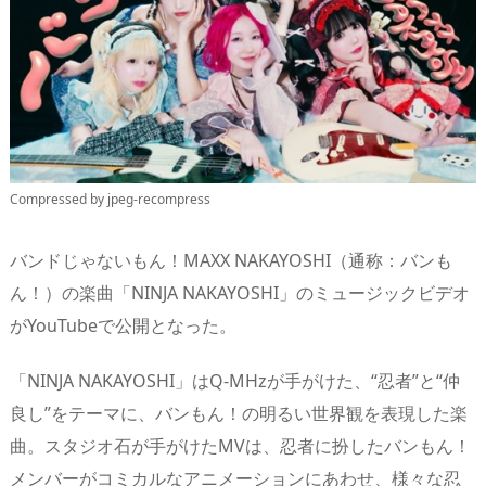
n
io
Compressed by jpeg-recompress
バンドじゃないもん！MAXX NAKAYOSHI（通称：バンも
ん！）の楽曲「NINJA NAKAYOSHI」のミュージックビデオ
がYouTubeで公開となった。
「NINJA NAKAYOSHI」はQ-MHzが手がけた、“忍者”と“仲
良し”をテーマに、バンもん！の明るい世界観を表現した楽
曲。スタジオ石が手がけたMVは、忍者に扮したバンもん！
メンバーがコミカルなアニメーションにあわせ、様々な忍