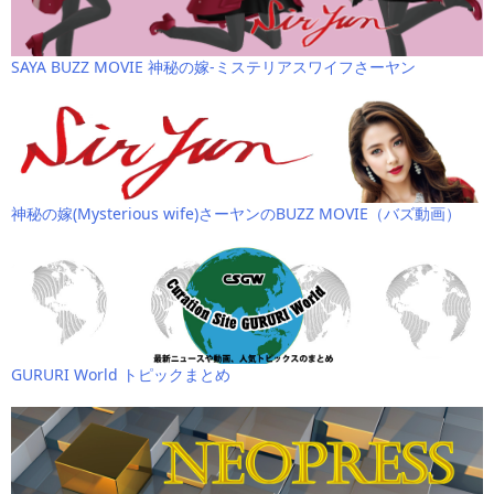
SAYA BUZZ MOVIE 神秘の嫁-ミステリアスワイフさーヤン
神秘の嫁(Mysterious wife)さーヤンのBUZZ MOVIE（バズ動画）
GURURI World トピックまとめ