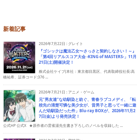
新着記事
2026年7月22日
:
グレイト
『ゴシックは魔法乙女〜さっさと契約しなさい！～』
「第4回リアルスコア大会 -KING of MASTERS-」11月
21日(土)開催決定！
株式会社ケイブ(本社：東京都目黒区、代表取締役社長:高
橋祐希、証券コード:376 ...
2026年7月21日
:
アニメ・ゲーム
元”男友達”な幼馴染と紡ぐ、青春ラブコメディ、「転
校先の清楚可憐な美少女が、昔男子と思って一緒に遊
んだ幼馴染だった件」Blu-ray BOXが、2026年11月2
7日(金)より発売決定！
公式HP 公式X ★原作者の雲雀湯先生書き下ろしのノベルを収録した ...