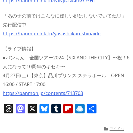
https://banmon.lnk.to/NINJA-NAKAYOSHI
「あの子の前ではこんなに優しい顔はしないでいてね♡」
先行配信中
https://banmon.lnk.to/yasashiikao-shinaide
【ライブ情報】
■バンもん！全国ツアー2024【SIX AND THE CITY】〜祝！6
人になって10周年のキセキ〜
4月27日(土) 【東京】品川プリンス ステラボール OPEN
16:00 / START 17:00
https://banmon.jp/contents/713703
T
M
X
Bl
T
Fl
R
共
h
a
u
u
ip
ai
有
re
st
e
m
b
n
アイドル
