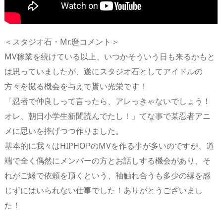
＜スタジオ石・Mr.麿コメント＞
MV稼業を続けている以上、いつかそういう日も来るかもと
は思っていましたが、遂にスタジオ石としてアイドルの
方々を撮る機会を与えて貰い光栄です！
「忍者で仲良しって言ったら、アレっきゃないでしょう！
オレ、朝日小学生新聞読んでたし！」てな事で某忍者アニ
メに思いを捧げつつ作りました。
基本的に我々はHIPHOPのMVを作る事が多いのですが、道
端で全く偶然にメンバーの方とお話しする機会があり、そ
れがご縁で依頼を頂くという、袖触れ合うも多少の縁を感
じずにはいられない仕事でした！ありがとうございまし
た！