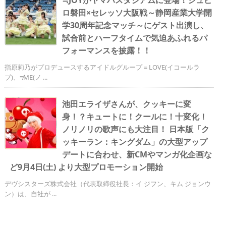
≒JOYがヤマハスタジアムに登場！ジュビ
ロ磐田×セレッソ大阪戦～静岡産業大学開
学30周年記念マッチ～にゲスト出演し、
試合前とハーフタイムで気迫あふれるパ
フォーマンスを披露！！
指原莉乃がプロデュースするアイドルグループ＝LOVE(イコールラ
ブ)、≠ME(ノ ...
池田エライザさんが、クッキーに変
身！？キュートに！クールに！十変化！
ノリノリの歌声にも大注目！ 日本版「ク
ッキーラン：キングダム」の大型アップ
デートに合わせ、新CMやマンガ化企画な
ど9月4日(土) より大型プロモーション開始
デヴシスターズ株式会社（代表取締役社長：イ ジフン、キム ジョンウ
ン）は、自社が ...