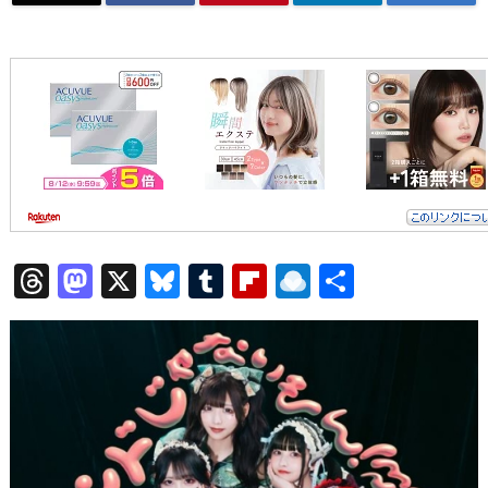
T
M
X
Bl
T
Fl
R
共
h
a
u
u
ip
ai
有
re
st
e
m
b
n
a
o
sk
bl
o
d
d
d
y
r
ar
ro
s
o
d
p.