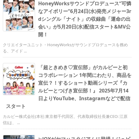
HoneyWorksサウンドプロデュース“可憐
なアイボリー”6月24日(水)発売メジャー3r
dシングル「ナイト」の収録曲「運命の出
会い」が5月20日(水)配信スタート&MV公
開！
クリエイターユニット・HoneyWorksがサウンドプロデュースを務め
る、アイド ...
「超ときめき♡宣伝部」がカルビーと初
コラボレーション 1年間にわたり、商品を
宣伝？！するショート動画シリーズ『カ
ルビーとつげき宣伝部！』 2025年7月14
日よりYouTube、Instagramなどで配信
スタート
カルビー株式会社(本社:東京都千代田区、代表取締役社長兼CEO: 江原
信)は、 ...