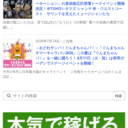
ーネーション」の直枝政広氏登壇トークイベント開催
決定！＠TOHOシネマズ シャンテ 米・ウエストコー
スト・サウンドを支えたミュージシャンたち
名曲の陰にいたのは、音で結ばれた“もうひとつの家族” 数々の名曲の裏側で活
躍し ...
2026年7月14日
:
ご当地
～おどれサンバ！ぐんまちゃんバ！～「ぐんまちゃん
サマーキャラバン2026」この夏は『ぐんまちゃん
バ！』を一緒に踊ろう！ 8月11日（火・祝）は有明ガ
ーデンでステージイベントを開催！
今年の9月に日本最大級のキャライベント「ご当地キャラカーニバルin ぐんま
202 ...