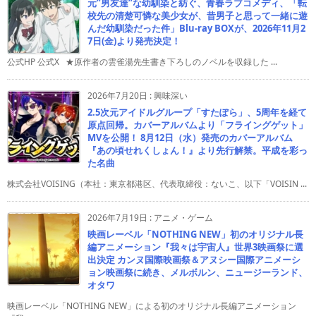
元”男友達”な幼馴染と紡ぐ、青春ラブコメディ、「転
校先の清楚可憐な美少女が、昔男子と思って一緒に遊
んだ幼馴染だった件」Blu-ray BOXが、2026年11月2
7日(金)より発売決定！
公式HP 公式X ★原作者の雲雀湯先生書き下ろしのノベルを収録した ...
2026年7月20日
:
興味深い
2.5次元アイドルグループ「すたぽら」、5周年を経て
原点回帰。カバーアルバムより「フライングゲット」
MVを公開！ 8月12日（水）発売のカバーアルバム
『あの頃せれくしょん！』より先行解禁。平成を彩っ
た名曲
株式会社VOISING（本社：東京都港区、代表取締役：ないこ、以下「VOISIN ...
2026年7月19日
:
アニメ・ゲーム
映画レーベル「NOTHING NEW」初のオリジナル長
編アニメーション『我々は宇宙人』世界3映画祭に選
出決定 カンヌ国際映画祭＆アヌシー国際アニメーシ
ョン映画祭に続き、メルボルン、ニュージーランド、
オタワ
映画レーベル「NOTHING NEW」による初のオリジナル長編アニメーション