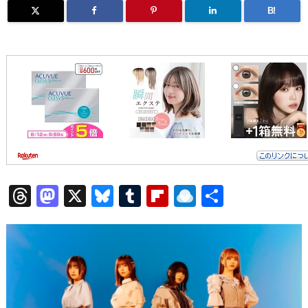
B!
T
M
X
Bl
T
Fl
R
共
h
a
u
u
ip
ai
有
re
st
e
m
b
n
a
o
sk
bl
o
d
d
d
y
r
ar
ro
s
o
d
p.