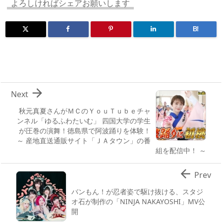
n
io
よろしければシェアお願いします
B!

Next
秋元真夏さんがＭＣのＹｏｕＴｕｂｅチャ
ンネル「ゆるふわたいむ」 四国大学の学生
が圧巻の演舞！徳島県で阿波踊りを体験！
～ 産地直送通販サイト「ＪＡタウン」の番
組を配信中！ ～

Prev
バンもん！が忍者姿で駆け抜ける、スタジ
オ石が制作の「NINJA NAKAYOSHI」MV公
開