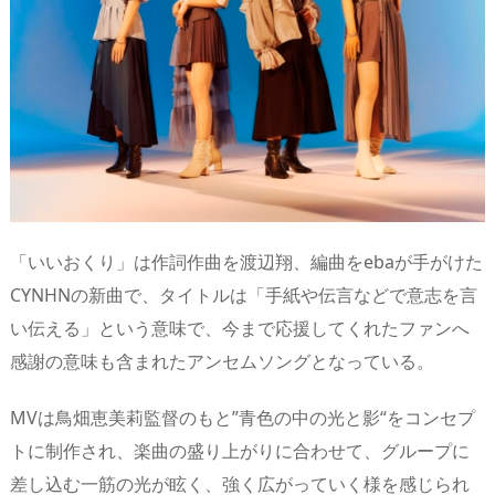
n
io
「いいおくり」は作詞作曲を渡辺翔、編曲をebaが手がけた
CYNHNの新曲で、タイトルは「手紙や伝言などで意志を言
い伝える」という意味で、今まで応援してくれたファンへ
感謝の意味も含まれたアンセムソングとなっている。
MVは鳥畑恵美莉監督のもと”青色の中の光と影“をコンセプ
トに制作され、楽曲の盛り上がりに合わせて、グループに
差し込む一筋の光が眩く、強く広がっていく様を感じられ