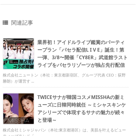
関連記事

業界初！アイドルライブ鑑賞のパーティ
ープラン「パセラ配信L I V E」誕生！第
一弾、3/8〜開催「CY8ER」武道館ラスト
ライブをパセラリゾーツが独占先行配信
株式会社ニュートン（本社：東京都新宿区、グループ代表 CEO：荻野
勝朗）が運営す ...
TWICEサナが韓国コスメMISSHAの新ミ
ューズに日韓同時就任 ～ミシャスキンケ
アシリーズで体現するサナの魅力が続々
と登場～
株式会社ミシャジャパン（本社:東京都港区）は、美肌を叶えるビュー
ティーブランド「 ...