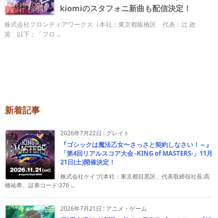
kiomiのスタフォニ新曲も配信決定！
株式会社フロンティアワークス（本社：東京都板橋区 代表：辻󠄀 政
英 以下：「フロ ...
新着記事
2026年7月22日
:
グレイト
『ゴシックは魔法乙女〜さっさと契約しなさい！～』
「第4回リアルスコア大会 -KING of MASTERS-」11月
21日(土)開催決定！
株式会社ケイブ(本社：東京都目黒区、代表取締役社長:高
橋祐希、証券コード:376 ...
2026年7月21日
:
アニメ・ゲーム