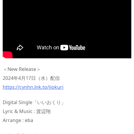
＜New Release＞
2024年4月17日（水）配信
https://cynhn.lnk.to/iiokuri
Digital Single「いいおくり」
Lyric & Music : 渡辺翔
Arrange : eba