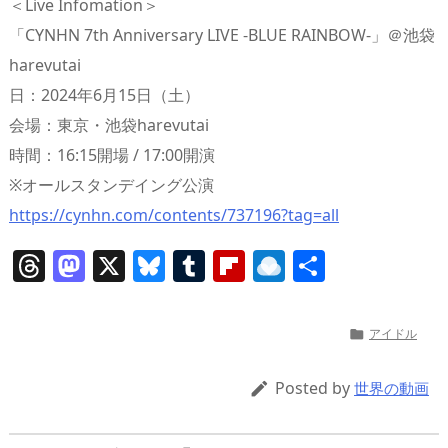
＜Live Infomation＞
「CYNHN 7th Anniversary LIVE -BLUE RAINBOW-」＠池袋
harevutai
日：2024年6月15日（土）
会場：東京・池袋harevutai
時間：16:15開場 / 17:00開演
※オールスタンデイング公演
https://cynhn.com/contents/737196?tag=all
T
M
X
Bl
T
Fl
R
共
h
a
u
u
ip
ai
有
re
st
e
m
b
n
アイドル

a
o
sk
bl
o
d
d
d
y
r
ar
ro
Posted by

世界の動画
s
o
d
p.