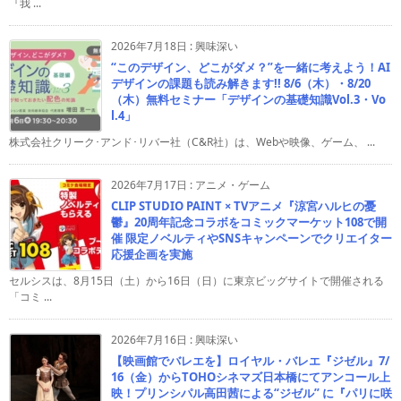
『我 ...
2026年7月18日
:
興味深い
“このデザイン、どこがダメ？”を一緒に考えよう！AI
デザインの課題も読み解きます!! 8/6（木）・8/20
（木）無料セミナー「デザインの基礎知識Vol.3・Vo
l.4」
株式会社クリーク･アンド･リバー社（C&R社）は、Webや映像、ゲーム、 ...
2026年7月17日
:
アニメ・ゲーム
CLIP STUDIO PAINT × TVアニメ『涼宮ハルヒの憂
鬱』20周年記念コラボをコミックマーケット108で開
催 限定ノベルティやSNSキャンペーンでクリエイター
応援企画を実施
セルシスは、8月15日（土）から16日（日）に東京ビッグサイトで開催される
「コミ ...
2026年7月16日
:
興味深い
【映画館でバレエを】ロイヤル・バレエ『ジゼル』7/
16（金）からTOHOシネマズ日本橋にてアンコール上
映！プリンシパル高田茜による“ジゼル” に『パリに咲