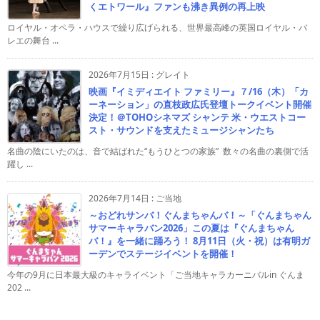
くエトワール』ファンも沸き異例の再上映
ロイヤル・オペラ・ハウスで繰り広げられる、世界最高峰の英国ロイヤル・バ
レエの舞台 ...
2026年7月15日
:
グレイト
映画『イミディエイト ファミリー』７/16（木）「カ
ーネーション」の直枝政広氏登壇トークイベント開催
決定！＠TOHOシネマズ シャンテ 米・ウエストコー
スト・サウンドを支えたミュージシャンたち
名曲の陰にいたのは、音で結ばれた“もうひとつの家族” 数々の名曲の裏側で活
躍し ...
2026年7月14日
:
ご当地
～おどれサンバ！ぐんまちゃんバ！～「ぐんまちゃん
サマーキャラバン2026」この夏は『ぐんまちゃん
バ！』を一緒に踊ろう！ 8月11日（火・祝）は有明ガ
ーデンでステージイベントを開催！
今年の9月に日本最大級のキャライベント「ご当地キャラカーニバルin ぐんま
202 ...