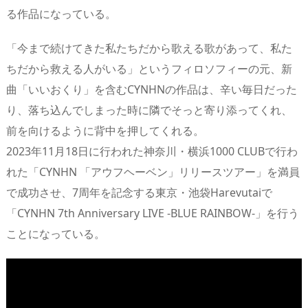
る作品になっている。
「今まで続けてきた私たちだから歌える歌があって、私た
ちだから救える人がいる」というフィロソフィーの元、新
曲「いいおくり」を含むCYNHNの作品は、辛い毎日だった
り、落ち込んでしまった時に隣でそっと寄り添ってくれ、
前を向けるように背中を押してくれる。
2023年11月18日に行われた神奈川・横浜1000 CLUBで行わ
れた「CYNHN 「アウフヘーベン」リリースツアー」を満員
で成功させ、7周年を記念する東京・池袋Harevutaiで
「CYNHN 7th Anniversary LIVE -BLUE RAINBOW-」を行う
ことになっている。