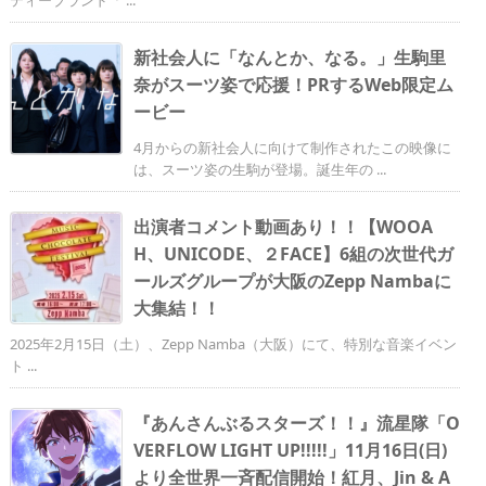
新社会人に「なんとか、なる。」生駒里
奈がスーツ姿で応援！PRするWeb限定ム
ービー
4月からの新社会人に向けて制作されたこの映像に
は、スーツ姿の生駒が登場。誕生年の ...
出演者コメント動画あり！！【WOOA
H、UNICODE、２FACE】6組の次世代ガ
ールズグループが大阪のZepp Nambaに
大集結！！
2025年2月15日（土）、Zepp Namba（大阪）にて、特別な音楽イベン
ト ...
『あんさんぶるスターズ！！』流星隊「O
VERFLOW LIGHT UP!!!!!」11月16日(日)
より全世界一斉配信開始！紅月、Jin & A