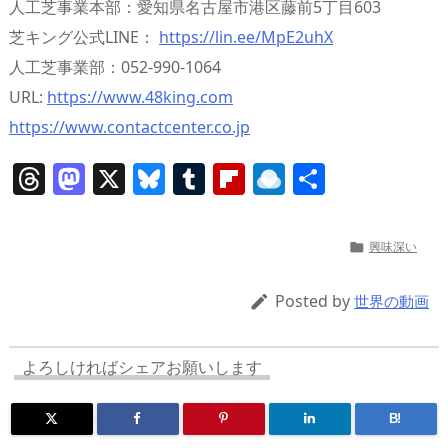
人工芝事業本部：愛知県名古屋市港区藤前5丁目603
芝キング公式LINE：
https://lin.ee/MpE2uhX
人工芝事業部：052-990-1064
URL:
https://www.48king.com
https://www.contactcenter.co.jp
T
M
X
Bl
T
Fl
R
共
h
a
u
u
ip
ai
有
re
st
e
m
b
n
興味深い

a
o
sk
bl
o
d
d
d
y
r
ar
ro
Posted by

世界の動画
s
o
d
p.
n
io
よろしければシェアお願いします
B!