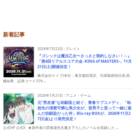
新着記事
2026年7月22日
:
グレイト
『ゴシックは魔法乙女〜さっさと契約しなさい！～』
「第4回リアルスコア大会 -KING of MASTERS-」11月
21日(土)開催決定！
株式会社ケイブ(本社：東京都目黒区、代表取締役社長:高
橋祐希、証券コード:376 ...
2026年7月21日
:
アニメ・ゲーム
元”男友達”な幼馴染と紡ぐ、青春ラブコメディ、「転
校先の清楚可憐な美少女が、昔男子と思って一緒に遊
んだ幼馴染だった件」Blu-ray BOXが、2026年11月2
7日(金)より発売決定！
公式HP 公式X ★原作者の雲雀湯先生書き下ろしのノベルを収録した ...