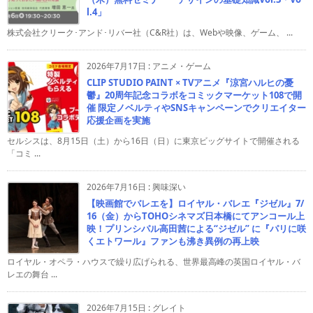
l.4」
株式会社クリーク･アンド･リバー社（C&R社）は、Webや映像、ゲーム、 ...
2026年7月17日
:
アニメ・ゲーム
CLIP STUDIO PAINT × TVアニメ『涼宮ハルヒの憂
鬱』20周年記念コラボをコミックマーケット108で開
催 限定ノベルティやSNSキャンペーンでクリエイター
応援企画を実施
セルシスは、8月15日（土）から16日（日）に東京ビッグサイトで開催される
「コミ ...
2026年7月16日
:
興味深い
【映画館でバレエを】ロイヤル・バレエ『ジゼル』7/
16（金）からTOHOシネマズ日本橋にてアンコール上
映！プリンシパル高田茜による“ジゼル” に『パリに咲
くエトワール』ファンも沸き異例の再上映
ロイヤル・オペラ・ハウスで繰り広げられる、世界最高峰の英国ロイヤル・バ
レエの舞台 ...
2026年7月15日
:
グレイト