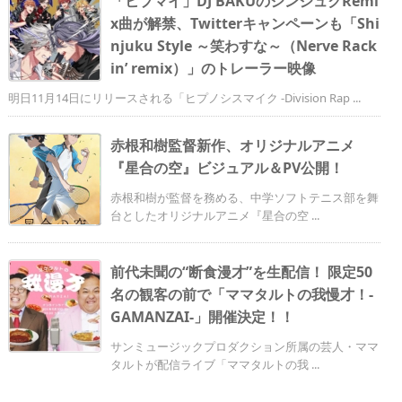
「ヒプマイ」DJ BAKUのシンジュクRemi
x曲が解禁、Twitterキャンペーンも「Shi
njuku Style ～笑わすな～（Nerve Rack
in’ remix）」のトレーラー映像
明日11月14日にリリースされる「ヒプノシスマイク -Division Rap ...
赤根和樹監督新作、オリジナルアニメ
『星合の空』ビジュアル＆PV公開！
赤根和樹が監督を務める、中学ソフトテニス部を舞
台としたオリジナルアニメ『星合の空 ...
前代未聞の“断食漫才”を生配信！ 限定50
名の観客の前で「ママタルトの我慢才！-
GAMANZAI-」開催決定！！
サンミュージックプロダクション所属の芸人・ママ
タルトが配信ライブ「ママタルトの我 ...