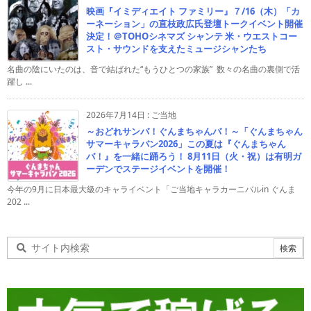
映画『イミディエイト ファミリー』７/16（木）「カ
ーネーション」の直枝政広氏登壇トークイベント開催
決定！＠TOHOシネマズ シャンテ 米・ウエストコー
スト・サウンドを支えたミュージシャンたち
名曲の陰にいたのは、音で結ばれた“もうひとつの家族” 数々の名曲の裏側で活
躍し ...
2026年7月14日
:
ご当地
～おどれサンバ！ぐんまちゃんバ！～「ぐんまちゃん
サマーキャラバン2026」この夏は『ぐんまちゃん
バ！』を一緒に踊ろう！ 8月11日（火・祝）は有明ガ
ーデンでステージイベントを開催！
今年の9月に日本最大級のキャライベント「ご当地キャラカーニバルin ぐんま
202 ...