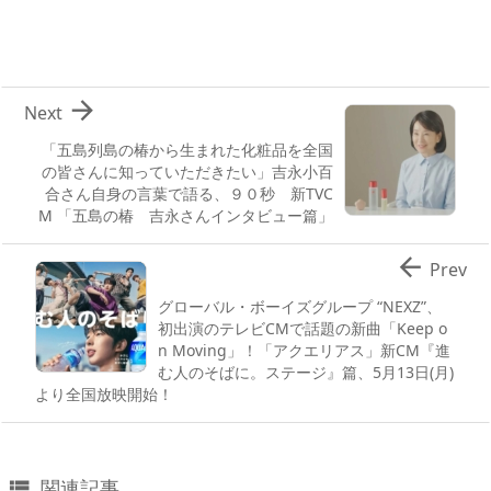

Next
「五島列島の椿から生まれた化粧品を全国
の皆さんに知っていただきたい」吉永小百
合さん自身の言葉で語る、９０秒 新TVC
M 「五島の椿 吉永さんインタビュー篇」

Prev
グローバル・ボーイズグループ “NEXZ”、
初出演のテレビCMで話題の新曲「Keep o
n Moving」！「アクエリアス」新CM『進
む人のそばに。ステージ』篇、5月13日(月)
より全国放映開始！
関連記事
