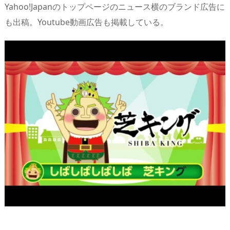
Yahoo!Japanのトップページのニュース横のブランド広告に
n
io
も出稿。Youtube動画広告も掲載している。