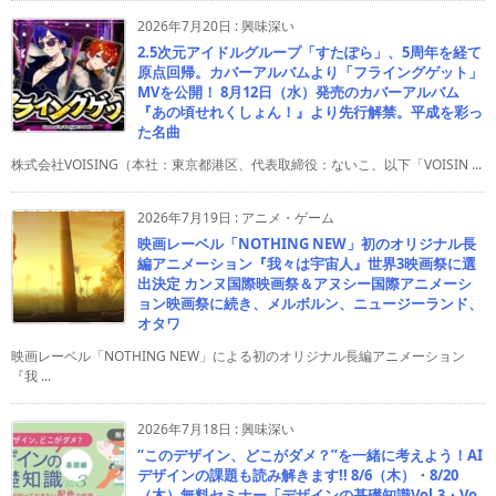
2026年7月20日
:
興味深い
2.5次元アイドルグループ「すたぽら」、5周年を経て
原点回帰。カバーアルバムより「フライングゲット」
MVを公開！ 8月12日（水）発売のカバーアルバム
『あの頃せれくしょん！』より先行解禁。平成を彩っ
た名曲
株式会社VOISING（本社：東京都港区、代表取締役：ないこ、以下「VOISIN ...
2026年7月19日
:
アニメ・ゲーム
映画レーベル「NOTHING NEW」初のオリジナル長
編アニメーション『我々は宇宙人』世界3映画祭に選
出決定 カンヌ国際映画祭＆アヌシー国際アニメーシ
ョン映画祭に続き、メルボルン、ニュージーランド、
オタワ
映画レーベル「NOTHING NEW」による初のオリジナル長編アニメーション
『我 ...
2026年7月18日
:
興味深い
“このデザイン、どこがダメ？”を一緒に考えよう！AI
デザインの課題も読み解きます!! 8/6（木）・8/20
（木）無料セミナー「デザインの基礎知識Vol.3・Vo