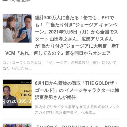
総計300万人に当たる！缶でも、PETで
も！「“当たり付き”ジョージア キャンペ
ーン」2021年9月6日（月）から全国でス
タート 山田孝之さん、広瀬アリスさん
が“当たり付き”ジョージアに大興奮 新T
VCM『あれ、何してるの？』篇を同日からオンエア
コカ･コーラシステムは、「ジョージア」の対象製品（※1）において、
当たりが出たら ...
6月1日から着物の買取「THE GOLD(ザ・
ゴールド)」の イメージキャラクターに梅
沢富美男さんが就任
国内外でリサイクル事業を展開する株式会社マック
スガイ(本社:東京都中央区、代表取 ...