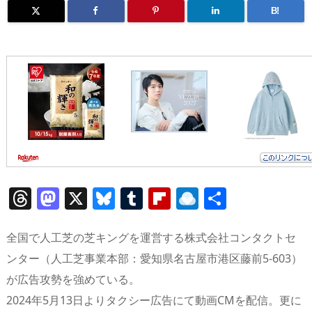
B!
T
M
X
Bl
T
Fl
R
共
h
a
u
u
ip
ai
有
re
st
e
m
b
n
全国で人工芝の芝キングを運営する株式会社コンタクトセ
a
o
sk
bl
o
d
ンター（人工芝事業本部：愛知県名古屋市港区藤前5-603）
が広告攻勢を強めている。
d
d
y
r
ar
ro
2024年5月13日よりタクシー広告にて動画CMを配信。更に
s
o
d
p.