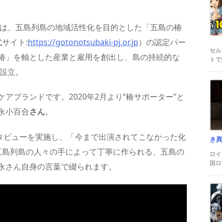
）は、五島列島の地域活性化を目的とした「五島の椿
サイト:
https://gotonotsubaki-pj.or.jp
）の認定パー
セル
椿」を軸とした産業と雇用を創出し、島の持続的な
トで
に設立。
アブランドです。2020年2月より“椿サポーター”と
永小百合
さん
。
ンタビューを実施し、「今まで出演されてこなかった化
き
五島列島の人々の手によって丁寧に作られる、五島の
ロイ
国ロ
永さん自身の言葉で綴られます。