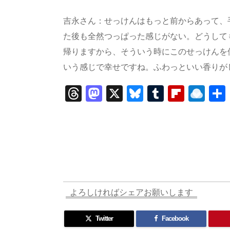
吉永さん：せっけんはもっと前からあって、
た後も全然つっぱった感じがない。どうして
帰りますから、そういう時にこのせっけんを
いう感じで幸せですね。ふわっといい香りが
T
M
X
Bl
T
Fl
R
h
a
u
u
ip
ai
re
st
e
m
b
n
a
o
sk
bl
o
d
d
d
y
r
ar
ro
s
o
d
p.
n
io
よろしければシェアお願いします
Twitter
Facebook