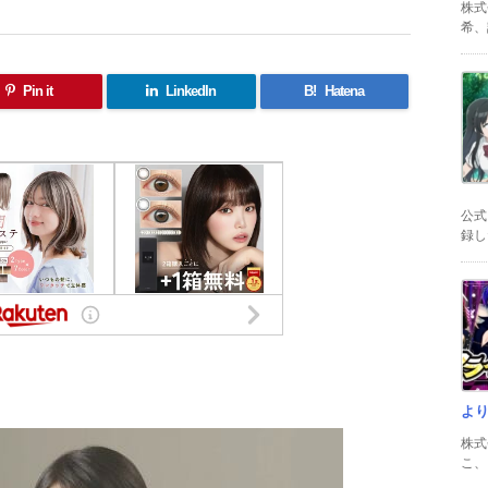
株式
希、証
Pin it
LinkedIn
B!
Hatena
公式
録した
共
有
よ
株式
こ、以