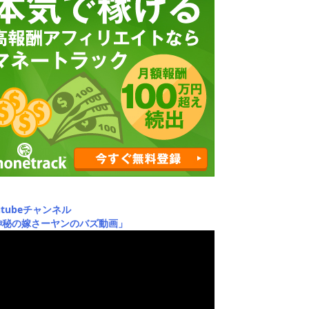
utubeチャンネル
神秘の嫁さーヤンのバズ動画」