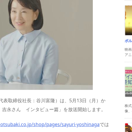
ボ
映画
アニ
代表取締役社長：谷川富隆）は、5月13日（月）か
株式
椿 吉永さん インタビュー篇」を放送開始します。
像、
notsubaki.co.jp/shop/pages/sayuri-yoshinaga
では