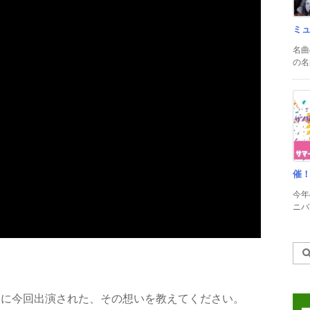
ミ
名曲
の名
催
今年
ニバル
Mに今回出演された、その想いを教えてください。