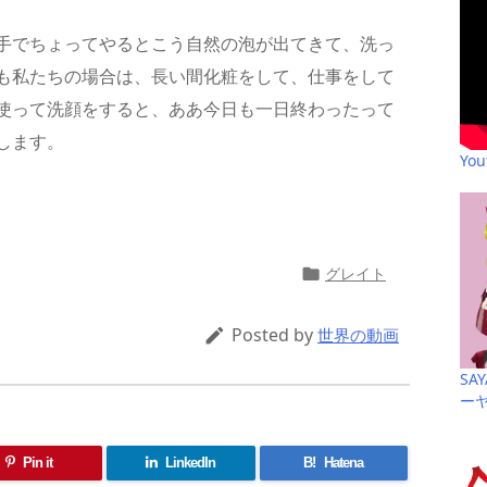
手でちょってやるとこう自然の泡が出てきて、洗っ
も私たちの場合は、長い間化粧をして、仕事をして
使って洗顔をすると、ああ今日も一日終わったって
します。
Yo
共
有
グレイト

Posted by

世界の動画
SA
ー
Pin it
LinkedIn
B!
Hatena