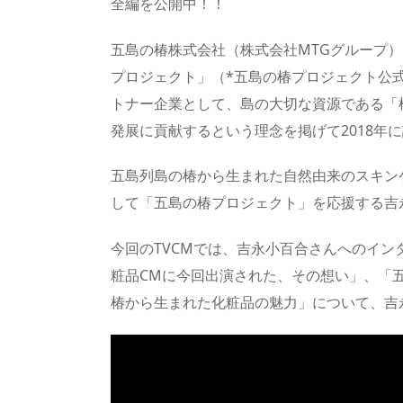
全編を公開中！！
五島の椿株式会社（株式会社MTGグループ
プロジェクト」（*五島の椿プロジェクト公式
トナー企業として、島の大切な資源である「
発展に貢献するという理念を掲げて2018年
五島列島の椿から生まれた自然由来のスキンケ
して「五島の椿プロジェクト」を応援する吉
今回のTVCMでは、吉永小百合さんへのイ
粧品CMに今回出演された、その想い」、「
椿から生まれた化粧品の魅力」について、吉