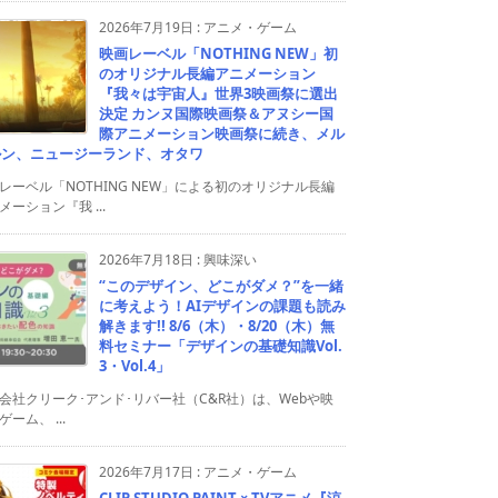
2026年7月19日
:
アニメ・ゲーム
映画レーベル「NOTHING NEW」初
のオリジナル長編アニメーション
『我々は宇宙人』世界3映画祭に選出
決定 カンヌ国際映画祭＆アヌシー国
際アニメーション映画祭に続き、メル
ルン、ニュージーランド、オタワ
レーベル「NOTHING NEW」による初のオリジナル長編
メーション『我 ...
2026年7月18日
:
興味深い
“このデザイン、どこがダメ？”を一緒
に考えよう！AIデザインの課題も読み
解きます!! 8/6（木）・8/20（木）無
料セミナー「デザインの基礎知識Vol.
3・Vol.4」
会社クリーク･アンド･リバー社（C&R社）は、Webや映
ゲーム、 ...
2026年7月17日
:
アニメ・ゲーム
CLIP STUDIO PAINT × TVアニメ『涼