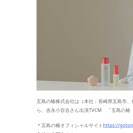
a
o
sk
bl
o
d
d
d
y
r
ar
ro
s
o
d
p.
n
io
五島の椿株式会社は（本社：長崎県五島市、
ら、吉永小百合さん出演TVCM 「五島の
＊五島の椿オフィシャルサイト
https://goto