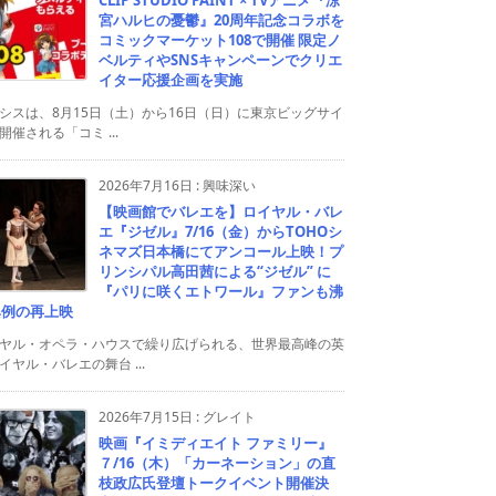
宮ハルヒの憂鬱』20周年記念コラボを
コミックマーケット108で開催 限定ノ
ベルティやSNSキャンペーンでクリエ
イター応援企画を実施
シスは、8月15日（土）から16日（日）に東京ビッグサイ
開催される「コミ ...
2026年7月16日
:
興味深い
【映画館でバレエを】ロイヤル・バレ
エ『ジゼル』7/16（金）からTOHOシ
ネマズ日本橋にてアンコール上映！プ
リンシパル高田茜による“ジゼル” に
『パリに咲くエトワール』ファンも沸
異例の再上映
ヤル・オペラ・ハウスで繰り広げられる、世界最高峰の英
イヤル・バレエの舞台 ...
2026年7月15日
:
グレイト
映画『イミディエイト ファミリー』
７/16（木）「カーネーション」の直
枝政広氏登壇トークイベント開催決