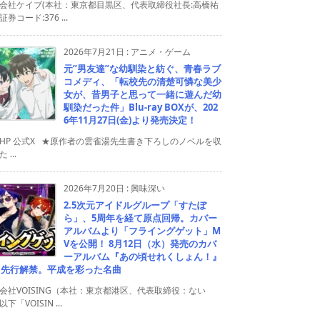
会社ケイブ(本社：東京都目黒区、代表取締役社長:高橋祐
券コード:376 ...
2026年7月21日
:
アニメ・ゲーム
元”男友達”な幼馴染と紡ぐ、青春ラブ
コメディ、「転校先の清楚可憐な美少
女が、昔男子と思って一緒に遊んだ幼
馴染だった件」Blu-ray BOXが、202
6年11月27日(金)より発売決定！
HP 公式X ★原作者の雲雀湯先生書き下ろしのノベルを収
 ...
2026年7月20日
:
興味深い
2.5次元アイドルグループ「すたぽ
ら」、5周年を経て原点回帰。カバー
アルバムより「フライングゲット」M
Vを公開！ 8月12日（水）発売のカバ
ーアルバム『あの頃せれくしょん！』
り先行解禁。平成を彩った名曲
会社VOISING（本社：東京都港区、代表取締役：ない
下「VOISIN ...