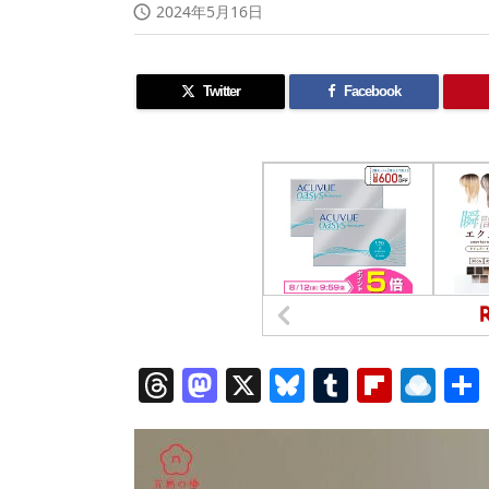
2024年5月16日

Twitter
Facebook
T
M
X
Bl
T
Fl
R
h
a
u
u
ip
ai
re
st
e
m
b
n