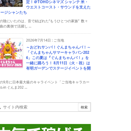
定！＠TOHOシネマズ シャンテ 米・
ウエストコースト・サウンドを支えた
ュージシャンたち
の陰にいたのは、音で結ばれた“もうひとつの家族” 数々
曲の裏側で活躍し ...
2026年7月14日
:
ご当地
～おどれサンバ！ぐんまちゃんバ！～
「ぐんまちゃんサマーキャラバン202
6」この夏は『ぐんまちゃんバ！』を
一緒に踊ろう！ 8月11日（火・祝）は
有明ガーデンでステージイベントを開
！
の9月に日本最大級のキャライベント「ご当地キャラカー
in ぐんま202 ...