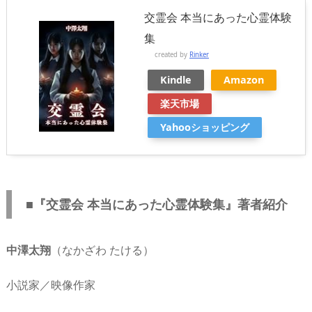
交霊会 本当にあった心霊体験
集
created by
Rinker
Kindle
Amazon
楽天市場
Yahooショッピング
■『交霊会 本当にあった心霊体験集』著者紹介
中澤太翔
（なかざわ たける）
小説家／映像作家