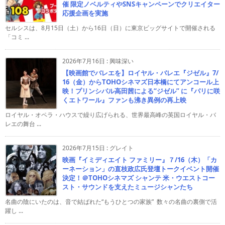
催 限定ノベルティやSNSキャンペーンでクリエイター
応援企画を実施
セルシスは、8月15日（土）から16日（日）に東京ビッグサイトで開催される
「コミ ...
2026年7月16日
:
興味深い
【映画館でバレエを】ロイヤル・バレエ『ジゼル』7/
16（金）からTOHOシネマズ日本橋にてアンコール上
映！プリンシパル高田茜による“ジゼル” に『パリに咲
くエトワール』ファンも沸き異例の再上映
ロイヤル・オペラ・ハウスで繰り広げられる、世界最高峰の英国ロイヤル・バ
レエの舞台 ...
2026年7月15日
:
グレイト
映画『イミディエイト ファミリー』７/16（木）「カ
ーネーション」の直枝政広氏登壇トークイベント開催
決定！＠TOHOシネマズ シャンテ 米・ウエストコー
スト・サウンドを支えたミュージシャンたち
名曲の陰にいたのは、音で結ばれた“もうひとつの家族” 数々の名曲の裏側で活
躍し ...