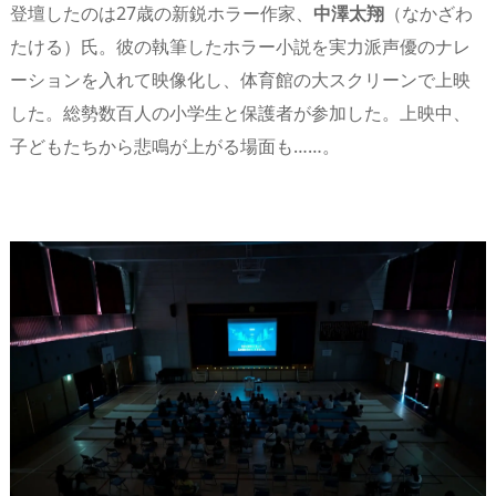
登壇したのは27歳の新鋭ホラー作家、
中澤太翔
（なかざわ
たける）氏。彼の執筆したホラー小説を実力派声優のナレ
ーションを入れて映像化し、体育館の大スクリーンで上映
した。総勢数百人の小学生と保護者が参加した。上映中、
子どもたちから悲鳴が上がる場面も……。