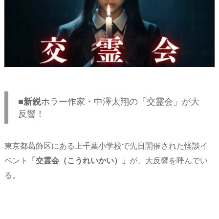
s
o
d
p.
n
io
■新鋭
ホラー作家・中澤太翔の「交霊会」が大
反響！
東京都葛飾区にある上千葉小学校で先日開催された怪談イ
ベント
「交霊会（こうれいかい）」
が、大反響を呼んでい
る。