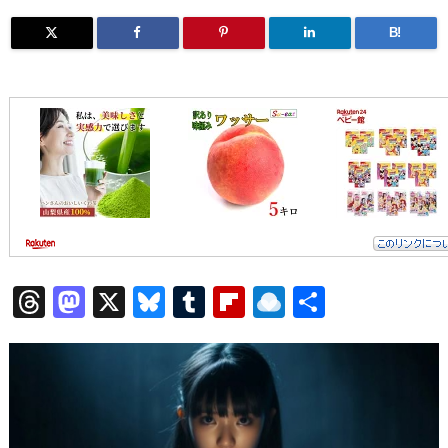
B!
T
M
X
Bl
T
Fl
R
共
h
a
u
u
ip
ai
有
re
st
e
m
b
n
a
o
sk
bl
o
d
d
d
y
r
ar
ro