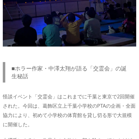
■
ホラー作家・中澤太翔が語る「交霊会」の誕
生秘話
怪談イベント「交霊会」はこれまでに千葉と東京で2回開催
された。今回は、葛飾区立上千葉小学校のPTAの企画・全面
協力により、初めて小学校の体育館を貸し切る形で大規模
に開催した。