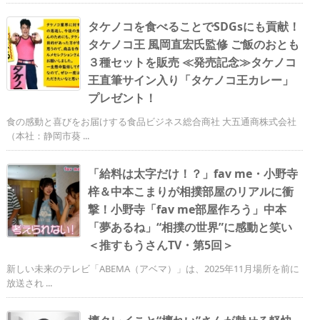
タケノコを食べることでSDGsにも貢献！
タケノコ王 風岡直宏氏監修 ご飯のおとも
３種セットを販売 ≪発売記念≫タケノコ
王直筆サイン入り「タケノコ王カレー」
プレゼント！
食の感動と喜びをお届けする食品ビジネス総合商社 大五通商株式会社
（本社：静岡市葵 ...
「給料は太字だけ！？」fav me・小野寺
梓＆中本こまりが相撲部屋のリアルに衝
撃！小野寺「fav me部屋作ろう」中本
「夢あるね」“相撲の世界”に感動と笑い
＜推すもうさんTV・第5回＞
新しい未来のテレビ「ABEMA（アベマ）」は、2025年11月場所を前に
放送され ...