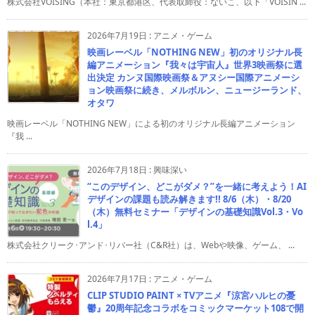
株式会社VOISING（本社：東京都港区、代表取締役：ないこ、以下「VOISIN ...
2026年7月19日
:
アニメ・ゲーム
映画レーベル「NOTHING NEW」初のオリジナル長
編アニメーション『我々は宇宙人』世界3映画祭に選
出決定 カンヌ国際映画祭＆アヌシー国際アニメーシ
ョン映画祭に続き、メルボルン、ニュージーランド、
オタワ
映画レーベル「NOTHING NEW」による初のオリジナル長編アニメーション
『我 ...
2026年7月18日
:
興味深い
“このデザイン、どこがダメ？”を一緒に考えよう！AI
デザインの課題も読み解きます!! 8/6（木）・8/20
（木）無料セミナー「デザインの基礎知識Vol.3・Vo
l.4」
株式会社クリーク･アンド･リバー社（C&R社）は、Webや映像、ゲーム、 ...
2026年7月17日
:
アニメ・ゲーム
CLIP STUDIO PAINT × TVアニメ『涼宮ハルヒの憂
鬱』20周年記念コラボをコミックマーケット108で開