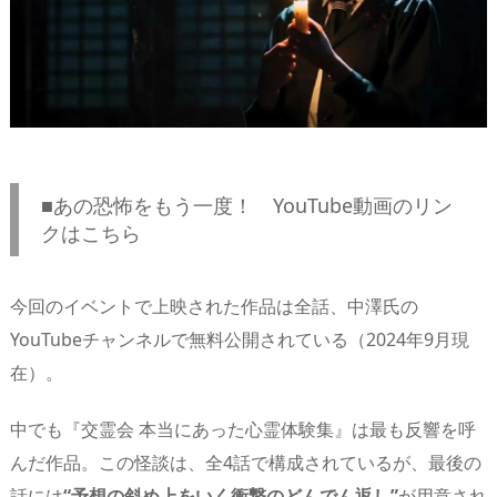
■
あの恐怖をもう一度！ YouTube動画のリン
クはこちら
今回のイベントで上映された作品は全話、中澤氏の
YouTubeチャンネルで無料公開されている（2024年9月現
在）。
中でも『交霊会 本当にあった心霊体験集』は最も反響を呼
んだ作品。この怪談は、全4話で構成されているが、最後の
話には
“予想の斜め上をいく衝撃のどんでん返し”
が用意され