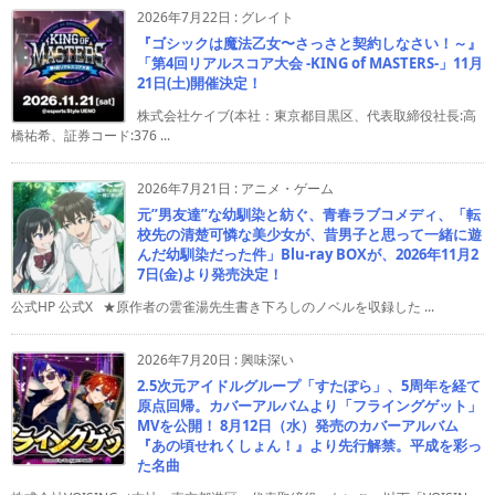
2026年7月22日
:
グレイト
『ゴシックは魔法乙女〜さっさと契約しなさい！～』
「第4回リアルスコア大会 -KING of MASTERS-」11月
21日(土)開催決定！
株式会社ケイブ(本社：東京都目黒区、代表取締役社長:高
橋祐希、証券コード:376 ...
2026年7月21日
:
アニメ・ゲーム
元”男友達”な幼馴染と紡ぐ、青春ラブコメディ、「転
校先の清楚可憐な美少女が、昔男子と思って一緒に遊
んだ幼馴染だった件」Blu-ray BOXが、2026年11月2
7日(金)より発売決定！
公式HP 公式X ★原作者の雲雀湯先生書き下ろしのノベルを収録した ...
2026年7月20日
:
興味深い
2.5次元アイドルグループ「すたぽら」、5周年を経て
原点回帰。カバーアルバムより「フライングゲット」
MVを公開！ 8月12日（水）発売のカバーアルバム
『あの頃せれくしょん！』より先行解禁。平成を彩っ
た名曲