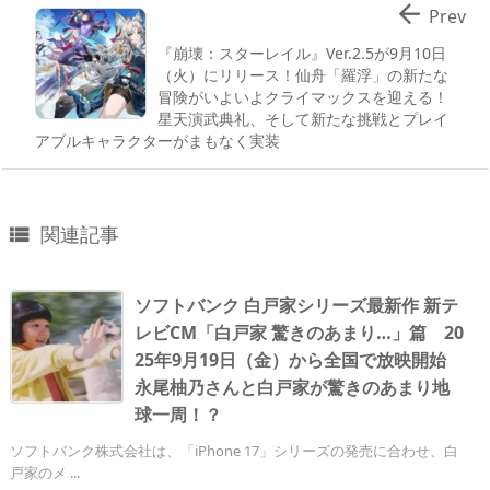

Prev
『崩壊：スターレイル』Ver.2.5が9月10日
（火）にリリース！仙舟「羅浮」の新たな
冒険がいよいよクライマックスを迎える！
星天演武典礼、そして新たな挑戦とプレイ
アブルキャラクターがまもなく実装
関連記事

ソフトバンク 白戸家シリーズ最新作 新テ
レビCM「白戸家 驚きのあまり…」篇 20
25年9月19日（金）から全国で放映開始
永尾柚乃さんと白戸家が驚きのあまり地
球一周！？
ソフトバンク株式会社は、「iPhone 17」シリーズの発売に合わせ、白
戸家のメ ...