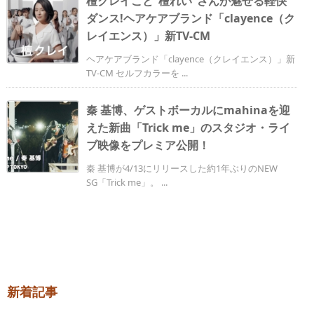
檀クレイこと“檀れい”さんが魅せる軽快
ダンス!ヘアケアブランド「clayence（ク
レイエンス）」新TV-CM
ヘアケアブランド「clayence（クレイエンス）」新
TV-CM セルフカラーを ...
秦 基博、ゲストボーカルにmahinaを迎
えた新曲「Trick me」のスタジオ・ライ
ブ映像をプレミア公開！
秦 基博が4/13にリリースした約1年ぶりのNEW
SG「Trick me」。 ...
新着記事