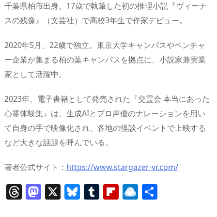
千葉県柏市出身。17歳で執筆した初の推理小説『ヴィーナ
スの残像』（文芸社）で高校3年生で作家デビュー。
2020年5月、22歳で独立。東京大学キャンパスやベンチャ
ー企業が集まる柏の葉キャンパスを拠点に、小説家兼実業
家として活躍中。
2023年、電子書籍として発売された『交霊会 本当にあった
心霊体験集』は、生成AIとプロ声優のナレーションを用い
て自身の手で映像化され、各地の怪談イベントで上映する
など大きな話題を呼んでいる。
著者公式サイト：
https://www.stargazer-vr.com/
T
M
X
Bl
T
Fl
R
共
h
a
u
u
ip
ai
有