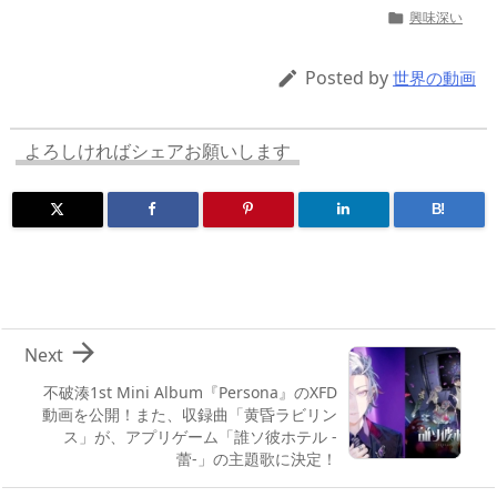
re
st
e
m
b
n
興味深い

a
o
sk
bl
o
d
d
d
y
r
ar
ro
Posted by

世界の動画
s
o
d
p.
n
io
よろしければシェアお願いします
B!

Next
不破湊1st Mini Album『Persona』のXFD
動画を公開！また、収録曲「黄昏ラビリン
ス」が、アプリゲーム「誰ソ彼ホテル -
蕾-」の主題歌に決定！