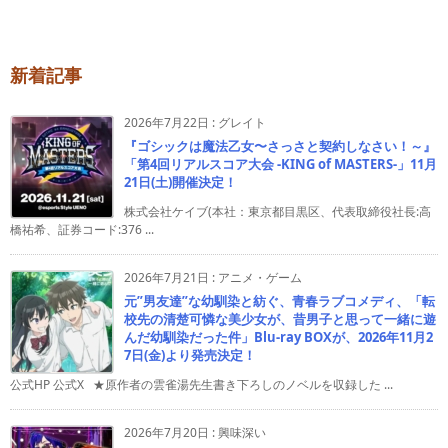
新着記事
2026年7月22日
:
グレイト
『ゴシックは魔法乙女〜さっさと契約しなさい！～』
「第4回リアルスコア大会 -KING of MASTERS-」11月
21日(土)開催決定！
株式会社ケイブ(本社：東京都目黒区、代表取締役社長:高
橋祐希、証券コード:376 ...
2026年7月21日
:
アニメ・ゲーム
元”男友達”な幼馴染と紡ぐ、青春ラブコメディ、「転
校先の清楚可憐な美少女が、昔男子と思って一緒に遊
んだ幼馴染だった件」Blu-ray BOXが、2026年11月2
7日(金)より発売決定！
公式HP 公式X ★原作者の雲雀湯先生書き下ろしのノベルを収録した ...
2026年7月20日
:
興味深い