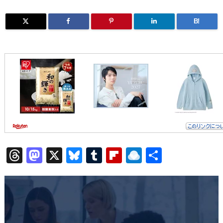
B!
T
M
X
Bl
T
Fl
R
共
h
a
u
u
ip
ai
有
re
st
e
m
b
n
a
o
sk
bl
o
d
d
d
y
r
ar
ro