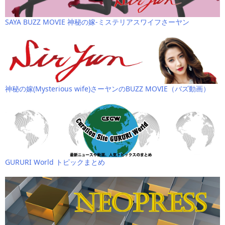
SAYA BUZZ MOVIE 神秘の嫁-ミステリアスワイフさーヤン
神秘の嫁(Mysterious wife)さーヤンのBUZZ MOVIE（バズ動画）
GURURI World トピックまとめ