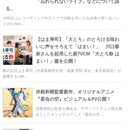
「忘れられないライブ」などについて語
る。
10年以上レコーディングやライブで活動を共にする自身が率いるバン
ドLEO IMA ...
【はま寿司】「大とろ」のとろける味わ
いに声をそろえて「はまい！」 川口春
奈さんを起用した新TVCM「大とろ祭 は
まい！」篇を公開！
株式会社はま寿司（代表取締役社長：遠藤 哲郎 本社：東京都港区）が
展開する100 ...
赤根和樹監督新作、オリジナルアニメ
『星合の空』ビジュアル＆PV公開！
赤根和樹が監督を務める、中学ソフトテニス部を舞
台としたオリジナルアニメ『星合の空 ...