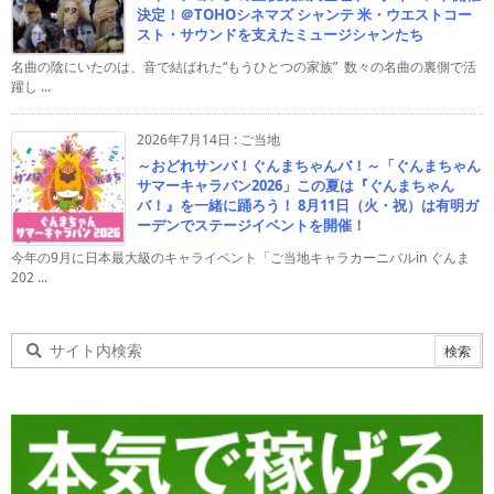
決定！＠TOHOシネマズ シャンテ 米・ウエストコー
スト・サウンドを支えたミュージシャンたち
名曲の陰にいたのは、音で結ばれた“もうひとつの家族” 数々の名曲の裏側で活
躍し ...
2026年7月14日
:
ご当地
～おどれサンバ！ぐんまちゃんバ！～「ぐんまちゃん
サマーキャラバン2026」この夏は『ぐんまちゃん
バ！』を一緒に踊ろう！ 8月11日（火・祝）は有明ガ
ーデンでステージイベントを開催！
今年の9月に日本最大級のキャライベント「ご当地キャラカーニバルin ぐんま
202 ...