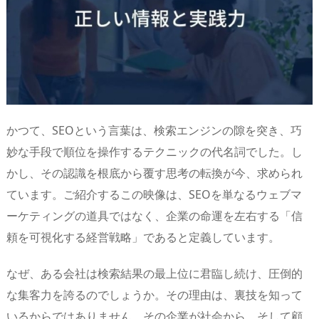
s
o
d
p.
n
io
かつて、SEOという言葉は、検索エンジンの隙を突き、巧
妙な手段で順位を操作するテクニックの代名詞でした。し
かし、その認識を根底から覆す思考の転換が今、求められ
ています。ご紹介するこの映像は、SEOを単なるウェブマ
ーケティングの道具ではなく、企業の命運を左右する「信
頼を可視化する経営戦略」であると定義しています。
なぜ、ある会社は検索結果の最上位に君臨し続け、圧倒的
な集客力を誇るのでしょうか。その理由は、裏技を知って
いるからではありません。その企業が社会から、そして顧