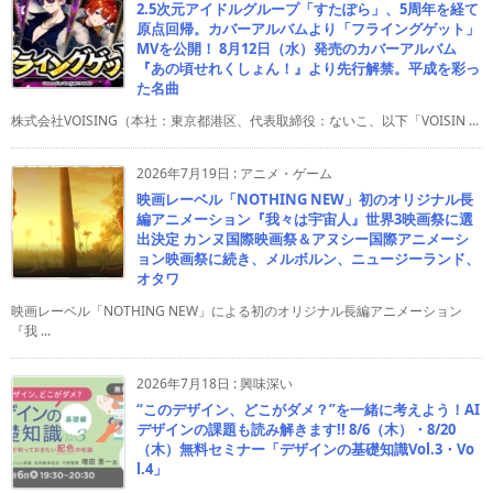
2.5次元アイドルグループ「すたぽら」、5周年を経て
原点回帰。カバーアルバムより「フライングゲット」
MVを公開！ 8月12日（水）発売のカバーアルバム
『あの頃せれくしょん！』より先行解禁。平成を彩っ
た名曲
株式会社VOISING（本社：東京都港区、代表取締役：ないこ、以下「VOISIN ...
2026年7月19日
:
アニメ・ゲーム
映画レーベル「NOTHING NEW」初のオリジナル長
編アニメーション『我々は宇宙人』世界3映画祭に選
出決定 カンヌ国際映画祭＆アヌシー国際アニメーシ
ョン映画祭に続き、メルボルン、ニュージーランド、
オタワ
映画レーベル「NOTHING NEW」による初のオリジナル長編アニメーション
『我 ...
2026年7月18日
:
興味深い
“このデザイン、どこがダメ？”を一緒に考えよう！AI
デザインの課題も読み解きます!! 8/6（木）・8/20
（木）無料セミナー「デザインの基礎知識Vol.3・Vo
l.4」