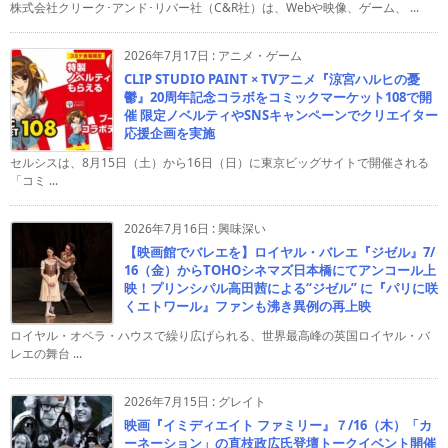
株式会社クリーク･アンド･リバー社（C&R社）は、Webや映像、ゲーム、 ...
2026年7月17日
:
アニメ・ゲーム
CLIP STUDIO PAINT × TVアニメ『涼宮ハルヒの憂
鬱』20周年記念コラボをコミックマーケット108で開
催 限定ノベルティやSNSキャンペーンでクリエイター
応援企画を実施
セルシスは、8月15日（土）から16日（日）に東京ビッグサイトで開催される
「コミ ...
2026年7月16日
:
興味深い
【映画館でバレエを】ロイヤル・バレエ『ジゼル』7/
16（金）からTOHOシネマズ日本橋にてアンコール上
映！プリンシパル高田茜による“ジゼル” に『パリに咲
くエトワール』ファンも沸き異例の再上映
ロイヤル・オペラ・ハウスで繰り広げられる、世界最高峰の英国ロイヤル・バ
レエの舞台 ...
2026年7月15日
:
グレイト
映画『イミディエイト ファミリー』７/16（木）「カ
ーネーション」の直枝政広氏登壇トークイベント開催