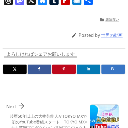
T
M
X
Bl
T
Fl
R
共
h
a
u
u
ip
ai
有
re
st
e
m
b
n
興味深い

a
o
sk
bl
o
d
d
d
y
r
ar
ro
Posted by

世界の動画
s
o
d
p.
n
io
よろしければシェアお願いします
B!

Next
芸歴50年以上の大物芸能人がTOKYO MXで
初のYouTube番組スタート！TOKYO MX×
大手芸能プロダクション共同プロジェクト