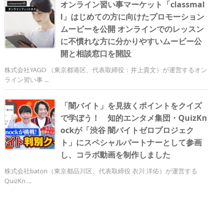
オンライン習い事マーケット「classmal
l」はじめての方に向けたプロモーション
ムービーを公開 オンラインでのレッスン
に不慣れな方に分かりやすいムービー公
開と相談窓口を開設
株式会社YAGO （東京都港区、代表取締役：井上貴文）が運営するオン
ライン習い事 ...
「闇バイト」を見抜くポイントをクイズ
で学ぼう！ 知的エンタメ集団・QuizKn
ockが「渋谷 闇バイトゼロプロジェク
ト」にスペシャルパートナーとして参画
し、コラボ動画を制作しました
株式会社baton（東京都品川区、代表取締役 衣川 洋佑）が運営する
QuizKn ...