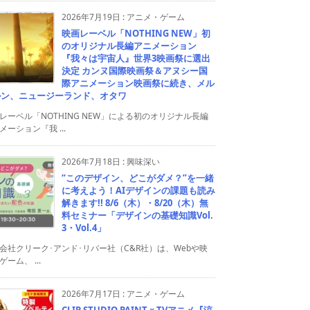
2026年7月19日
:
アニメ・ゲーム
映画レーベル「NOTHING NEW」初
のオリジナル長編アニメーション
『我々は宇宙人』世界3映画祭に選出
決定 カンヌ国際映画祭＆アヌシー国
際アニメーション映画祭に続き、メル
ルン、ニュージーランド、オタワ
レーベル「NOTHING NEW」による初のオリジナル長編
メーション『我 ...
2026年7月18日
:
興味深い
“このデザイン、どこがダメ？”を一緒
に考えよう！AIデザインの課題も読み
解きます!! 8/6（木）・8/20（木）無
料セミナー「デザインの基礎知識Vol.
3・Vol.4」
会社クリーク･アンド･リバー社（C&R社）は、Webや映
ゲーム、 ...
2026年7月17日
:
アニメ・ゲーム
CLIP STUDIO PAINT × TVアニメ『涼