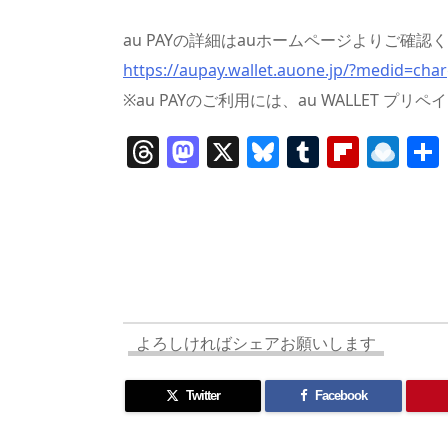
au PAYの詳細はauホームページよりご確認
https://aupay.wallet.auone.jp/?medid=ch
※au PAYのご利用には、au WALLET プ
T
M
X
Bl
T
Fl
R
h
a
u
u
ip
ai
re
st
e
m
b
n
a
o
sk
bl
o
d
d
d
y
r
ar
ro
s
o
d
p.
n
io
よろしければシェアお願いします
Twitter
Facebook