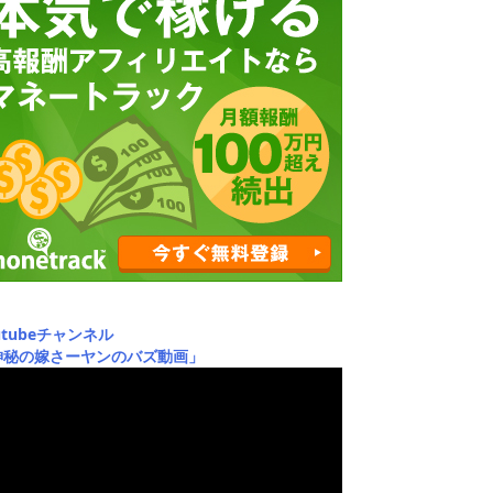
utubeチャンネル
神秘の嫁さーヤンのバズ動画」