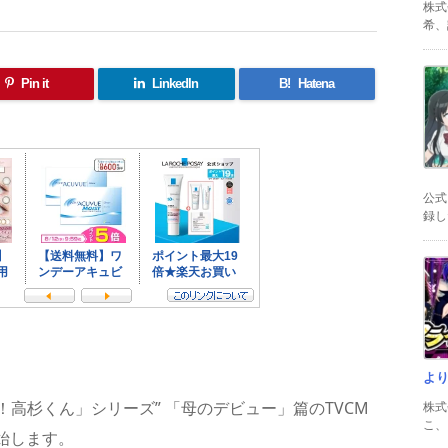
株式
希、証
Pin it
LinkedIn
B!
Hatena
公式
録した
共
有
よ
ぎ！高杉くん」シリーズ” 「母のデビュー」篇のTVCM
株式
こ、以
開始します。