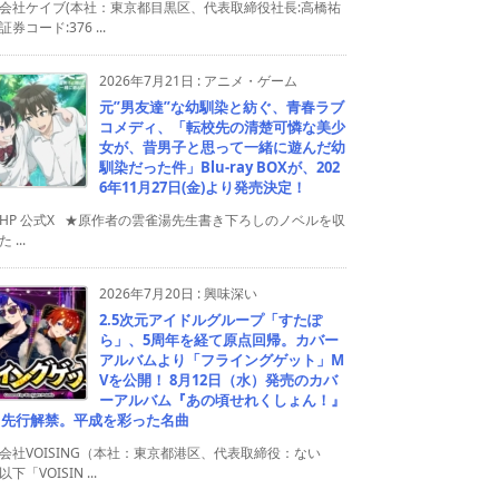
会社ケイブ(本社：東京都目黒区、代表取締役社長:高橋祐
券コード:376 ...
2026年7月21日
:
アニメ・ゲーム
元”男友達”な幼馴染と紡ぐ、青春ラブ
コメディ、「転校先の清楚可憐な美少
女が、昔男子と思って一緒に遊んだ幼
馴染だった件」Blu-ray BOXが、202
6年11月27日(金)より発売決定！
HP 公式X ★原作者の雲雀湯先生書き下ろしのノベルを収
 ...
2026年7月20日
:
興味深い
2.5次元アイドルグループ「すたぽ
ら」、5周年を経て原点回帰。カバー
アルバムより「フライングゲット」M
Vを公開！ 8月12日（水）発売のカバ
ーアルバム『あの頃せれくしょん！』
り先行解禁。平成を彩った名曲
会社VOISING（本社：東京都港区、代表取締役：ない
下「VOISIN ...