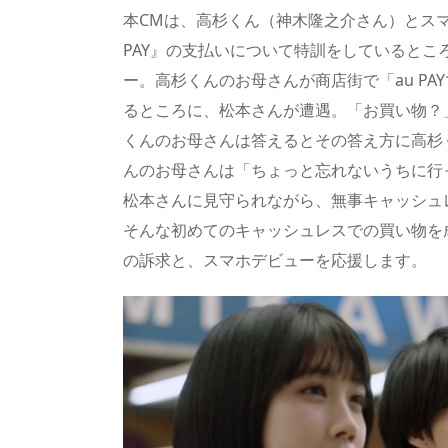
a
o
sk
bl
o
d
本CMは、高杉くん（神木隆之介さん）とス
d
d
y
r
ar
ro
PAY』の支払いについて特訓をしていると
s
o
d
p.
ー。高杉くんのお母さんが商店街で「au P
n
io
るところに、松本さんが遭遇。「お買い物？」
くんのお母さんは答えるとその答え方に高杉
んのお母さんは「ちょっと忘れないうちに行
松本さんに見守られながら、無事キャッシュ
そんな初めてのキャッシュレスでの買い物を成功
の訴求と、スマホデビューを応援します。