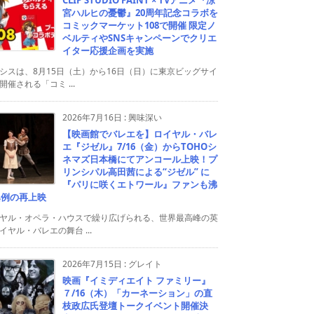
宮ハルヒの憂鬱』20周年記念コラボを
コミックマーケット108で開催 限定ノ
ベルティやSNSキャンペーンでクリエ
イター応援企画を実施
シスは、8月15日（土）から16日（日）に東京ビッグサイ
開催される「コミ ...
2026年7月16日
:
興味深い
【映画館でバレエを】ロイヤル・バレ
エ『ジゼル』7/16（金）からTOHOシ
ネマズ日本橋にてアンコール上映！プ
リンシパル高田茜による“ジゼル” に
『パリに咲くエトワール』ファンも沸
異例の再上映
ヤル・オペラ・ハウスで繰り広げられる、世界最高峰の英
イヤル・バレエの舞台 ...
2026年7月15日
:
グレイト
映画『イミディエイト ファミリー』
７/16（木）「カーネーション」の直
枝政広氏登壇トークイベント開催決