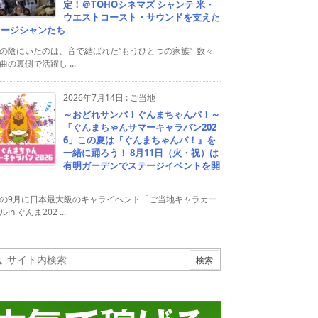
定！＠TOHOシネマズ シャンテ 米・
ウエストコースト・サウンドを支えた
ュージシャンたち
の陰にいたのは、音で結ばれた“もうひとつの家族” 数々
曲の裏側で活躍し ...
2026年7月14日
:
ご当地
～おどれサンバ！ぐんまちゃんバ！～
「ぐんまちゃんサマーキャラバン202
6」この夏は『ぐんまちゃんバ！』を
一緒に踊ろう！ 8月11日（火・祝）は
有明ガーデンでステージイベントを開
！
の9月に日本最大級のキャライベント「ご当地キャラカー
in ぐんま202 ...