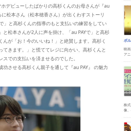
マホデビューしたばかりの高杉くんのお母さんが『au
ころに松本さん（松本穂香さん）が出くわすストーリ
AYで」と高杉くんの指導のもと支払いの練習をしてい
と松本さんが2人に声を掛け、「au PAYで」と高杉
ボ
くんが「お！今のいいね！」と絶賛します。高杉く
映画
ってきます。」と慌ててレジに向かい、高杉くんと
アニ
レスでの支払いを済ませるのでした。
させる高杉くん親子を通して『au PAY』 の魅力
株式
像、