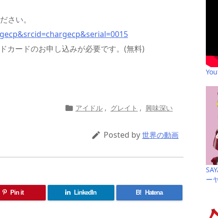
ください。
argecp&srcid=chargecp&serial=0015
リペイドカードのお申し込みが必要です。(無料)
共
Yo
有
アイドル
,
グレイト
,
興味深い

Posted by

世界の動画
SA
ー
Pin it
LinkedIn
B!
Hatena