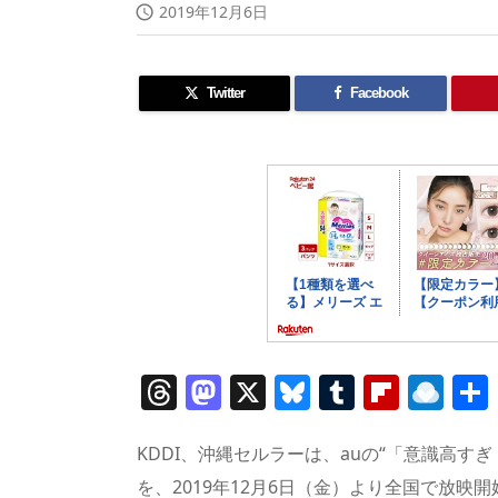
2019年12月6日

Twitter
Facebook
T
M
X
Bl
T
Fl
R
h
a
u
u
ip
ai
re
st
e
m
b
n
KDDI、沖縄セルラーは、auの“「意識高す
を、2019年12月6日（金）より全国で放映