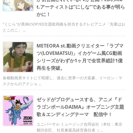
t.アーティストは”にしな”である事が明ら
かに！
"くじら"が異例のOP/ED主題歌両曲を担当するテレビアニメ「先輩はお
とこのこ」 ...
METEORA st.動画クリエイター「ラブマ
ツ(LOVEMATSU)」イカゲーム風CG動画
シリーズがわずか1ヶ月で全世界総計1億
再生を突破。
各種動画系サイトにて暗躍し、過去に世界一の大富豪、イーロン・マ
スクからのアクショ ...
ゼッドがプロデュースする、アニメ『ド
ラゴンボールDAIMA』オープニング主題
歌＆エンディングテーマ 配信中！
ユニバーサル ミュージック合同会社（本社：東京
都渋谷区、 社長兼最高経営責任者（ ...