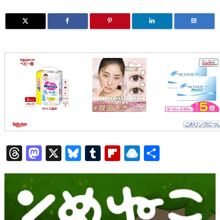
B!
T
M
X
Bl
T
Fl
R
共
h
a
u
u
ip
ai
有
re
st
e
m
b
n
a
o
sk
bl
o
d
d
d
y
r
ar
ro