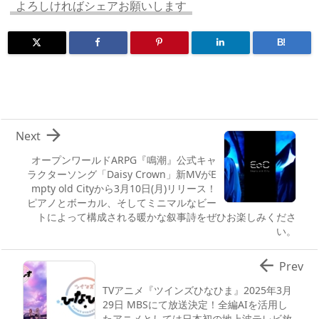
n
io
よろしければシェアお願いします
B!

Next
オープンワールドARPG『鳴潮』公式キャ
ラクターソング「Daisy Crown」新MVがE
mpty old Cityから3月10日(月)リリース！
ピアノとボーカル、そしてミニマルなビー
トによって構成される暖かな叙事詩をぜひお楽しみくださ
い。

Prev
TVアニメ『ツインズひなひま』2025年3月
29日 MBSにて放送決定！全編AIを活用し
たアニメとしては日本初の地上波テレビ放