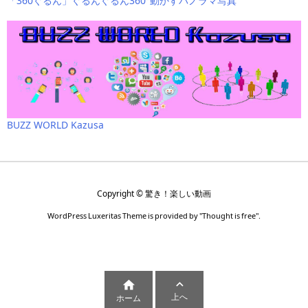
「360ぐるん」ぐるんぐるん360°動かすパノラマ写真
BUZZ WORLD Kazusa
Copyright ©
驚き！楽しい動画
WordPress Luxeritas Theme is provided by "
Thought is free
".


上へ
ホーム