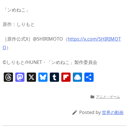
「ンめねこ」
原作：しりもと
［原作公式X］@SHIRIMOTO（
https://x.com/SHIRIMOT
O
）
©︎しりもと/HUNET・「ンめねこ」製作委員会
T
M
X
Bl
T
Fl
R
共
h
a
u
u
ip
ai
有
re
st
e
m
b
n
アニメ・ゲーム

a
o
sk
bl
o
d
d
d
y
r
ar
ro
Posted by

世界の動画
s
o
d
p.