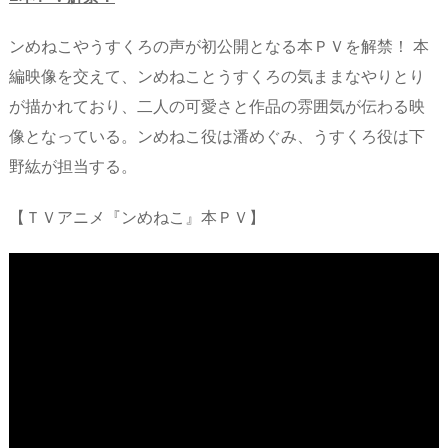
ンめねこやうすくろの声が初公開となる本ＰＶを解禁！ 本
編映像を交えて、ンめねことうすくろの気ままなやりとり
が描かれており、二人の可愛さと作品の雰囲気が伝わる映
像となっている。ンめねこ役は潘めぐみ、うすくろ役は下
野紘が担当する。
【ＴＶアニメ『ンめねこ』本ＰＶ】