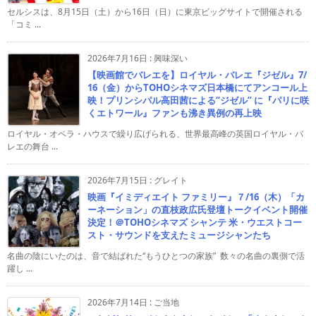
セルシスは、8月15日（土）から16日（日）に東京ビッグサイトで開催される
「コミ ...
2026年7月16日
:
興味深い
【映画館でバレエを】ロイヤル・バレエ『ジゼル』7/
16（金）からTOHOシネマズ日本橋にてアンコール上
映！プリンシパル高田茜による“ジゼル” に『パリに咲
くエトワール』ファンも沸き異例の再上映
ロイヤル・オペラ・ハウスで繰り広げられる、世界最高峰の英国ロイヤル・バ
レエの舞台 ...
2026年7月15日
:
グレイト
映画『イミディエイト ファミリー』７/16（木）「カ
ーネーション」の直枝政広氏登壇トークイベント開催
決定！＠TOHOシネマズ シャンテ 米・ウエストコー
スト・サウンドを支えたミュージシャンたち
名曲の陰にいたのは、音で結ばれた“もうひとつの家族” 数々の名曲の裏側で活
躍し ...
2026年7月14日
:
ご当地