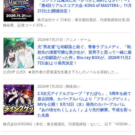
『ゴシックは魔法乙女〜さっさと契約しなさい！～』
「第4回リアルスコア大会 -KING of MASTERS-」11月
21日(土)開催決定！
株式会社ケイブ(本社：東京都目黒区、代表取締役社長:高
橋祐希、証券コード:376 ...
2026年7月21日
:
アニメ・ゲーム
元”男友達”な幼馴染と紡ぐ、青春ラブコメディ、「転
校先の清楚可憐な美少女が、昔男子と思って一緒に遊
んだ幼馴染だった件」Blu-ray BOXが、2026年11月2
7日(金)より発売決定！
公式HP 公式X ★原作者の雲雀湯先生書き下ろしのノベルを収録した ...
2026年7月20日
:
興味深い
2.5次元アイドルグループ「すたぽら」、5周年を経て
原点回帰。カバーアルバムより「フライングゲット」
MVを公開！ 8月12日（水）発売のカバーアルバム
『あの頃せれくしょん！』より先行解禁。平成を彩っ
た名曲
株式会社VOISING（本社：東京都港区、代表取締役：ないこ、以下「VOISIN ...