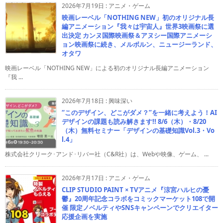
2026年7月19日
:
アニメ・ゲーム
映画レーベル「NOTHING NEW」初のオリジナル長
編アニメーション『我々は宇宙人』世界3映画祭に選
出決定 カンヌ国際映画祭＆アヌシー国際アニメーシ
ョン映画祭に続き、メルボルン、ニュージーランド、
オタワ
映画レーベル「NOTHING NEW」による初のオリジナル長編アニメーション
『我 ...
2026年7月18日
:
興味深い
“このデザイン、どこがダメ？”を一緒に考えよう！AI
デザインの課題も読み解きます!! 8/6（木）・8/20
（木）無料セミナー「デザインの基礎知識Vol.3・Vo
l.4」
株式会社クリーク･アンド･リバー社（C&R社）は、Webや映像、ゲーム、 ...
2026年7月17日
:
アニメ・ゲーム
CLIP STUDIO PAINT × TVアニメ『涼宮ハルヒの憂
鬱』20周年記念コラボをコミックマーケット108で開
催 限定ノベルティやSNSキャンペーンでクリエイター
応援企画を実施