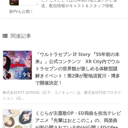
送。配信情報やキャスト＆スタッフ情報、
新PVも公開！
関連記事

「ウルトラセブン IF Story 『55年前の未
来』」公式コンテンツ XR City内でウル
トラセブンの世界観が楽しめる体験型謎
解きイベント！第2弾が聖地須賀川・博多
で開催決定！
株式会社NTT QONOQ（以下、コノキュー）は、株式会社円谷プロダク
ション（以 ...
くじらが主題歌OP・ED両曲を担当テレビ
アニメ『先輩はおとこのこ』の、両楽曲
が初公開されているPVが公開！EDのfea