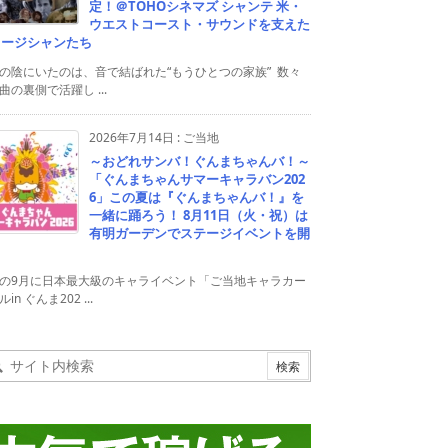
定！＠TOHOシネマズ シャンテ 米・
ウエストコースト・サウンドを支えた
ュージシャンたち
の陰にいたのは、音で結ばれた“もうひとつの家族” 数々
曲の裏側で活躍し ...
2026年7月14日
:
ご当地
～おどれサンバ！ぐんまちゃんバ！～
「ぐんまちゃんサマーキャラバン202
6」この夏は『ぐんまちゃんバ！』を
一緒に踊ろう！ 8月11日（火・祝）は
有明ガーデンでステージイベントを開
！
の9月に日本最大級のキャライベント「ご当地キャラカー
in ぐんま202 ...