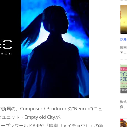
ボ
映画
アニ
株式
像、
D所属の、Composer / Producer の“Neuron”(ニュ
ユニット・Empty old Cityが、
るオープンワールドARPG『鳴潮（メイチョウ）』の新