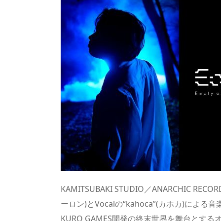
re
st
e
m
b
n
a
o
sk
bl
o
d
d
d
y
r
ar
ro
s
o
d
p.
n
io
KAMITSUBAKI STUDIO／ANARCHIC RECOR
ーロン)とVocalの“kahoca”(カホカ)による音楽
KURO GAMES開発の終末世界を舞台とす