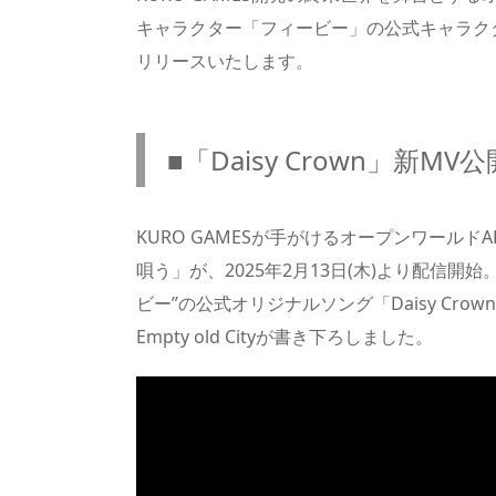
キャラクター「フィービー」の公式キャラクターソン
リリースいたします。
■「Daisy Crown」新MV
KURO GAMESが手がけるオープンワールドA
唄う」が、2025年2月13日(木)より配信
ビー”の公式オリジナルソング「Daisy Crown
Empty old Cityが書き下ろしました。