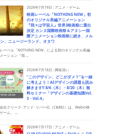
2026年7月19日
:
アニメ・ゲーム
映画レーベル「NOTHING NEW」初
のオリジナル長編アニメーション
『我々は宇宙人』世界3映画祭に選出
決定 カンヌ国際映画祭＆アヌシー国
際アニメーション映画祭に続き、メル
ルン、ニュージーランド、オタワ
レーベル「NOTHING NEW」による初のオリジナル長編
メーション『我 ...
2026年7月18日
:
興味深い
“このデザイン、どこがダメ？”を一緒
に考えよう！AIデザインの課題も読み
解きます!! 8/6（木）・8/20（木）無
料セミナー「デザインの基礎知識Vol.
3・Vol.4」
会社クリーク･アンド･リバー社（C&R社）は、Webや映
ゲーム、 ...
2026年7月17日
:
アニメ・ゲーム
CLIP STUDIO PAINT × TVアニメ『涼