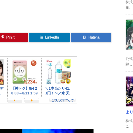
株式
希、証
Pin it
LinkedIn
B!
Hatena
公式
録した
よ
共
株式
有
こ、以