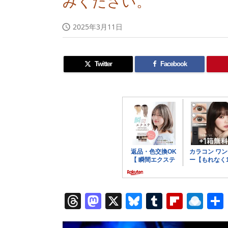
みください。
2025年3月11日

Twitter
Facebook
T
M
X
Bl
T
Fl
R
h
a
u
u
ip
ai