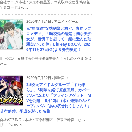
会社ケイブ(本社：東京都目黒区、代表取締役社長:高橋祐
券コード:376 ...
2026年7月21日
:
アニメ・ゲーム
元”男友達”な幼馴染と紡ぐ、青春ラブ
コメディ、「転校先の清楚可憐な美少
女が、昔男子と思って一緒に遊んだ幼
馴染だった件」Blu-ray BOXが、202
6年11月27日(金)より発売決定！
HP 公式X ★原作者の雲雀湯先生書き下ろしのノベルを収
 ...
2026年7月20日
:
興味深い
2.5次元アイドルグループ「すたぽ
ら」、5周年を経て原点回帰。カバー
アルバムより「フライングゲット」M
Vを公開！ 8月12日（水）発売のカバ
ーアルバム『あの頃せれくしょん！』
り先行解禁。平成を彩った名曲
会社VOISING（本社：東京都港区、代表取締役：ない
下「VOISIN ...