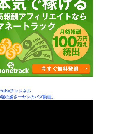
utubeチャンネル
神秘の嫁さーヤンのバズ動画」