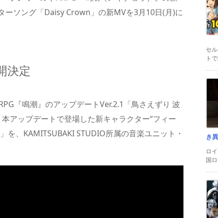
グ「Daisy Crown」の新MVを3月10日(月)に
セル
トで
公開決定
RPG『鳴潮』のアップデートVer.2.1「鳥さえずり 波
開始。本アップデートで登場した新キャラクター“フィー
」を、KAMITSUBAKI STUDIO所属の音楽ユニット・
き
ロイ
国ロ