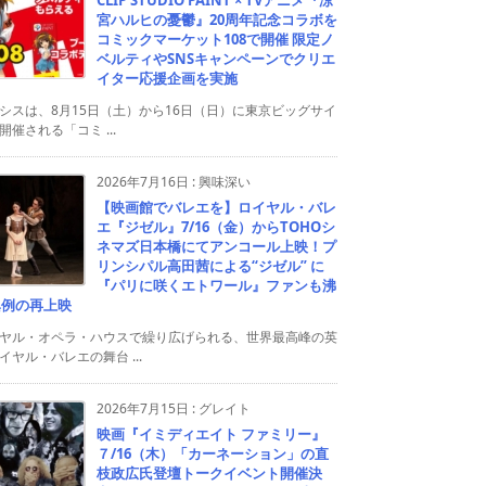
宮ハルヒの憂鬱』20周年記念コラボを
コミックマーケット108で開催 限定ノ
ベルティやSNSキャンペーンでクリエ
イター応援企画を実施
シスは、8月15日（土）から16日（日）に東京ビッグサイ
開催される「コミ ...
2026年7月16日
:
興味深い
【映画館でバレエを】ロイヤル・バレ
エ『ジゼル』7/16（金）からTOHOシ
ネマズ日本橋にてアンコール上映！プ
リンシパル高田茜による“ジゼル” に
『パリに咲くエトワール』ファンも沸
異例の再上映
ヤル・オペラ・ハウスで繰り広げられる、世界最高峰の英
イヤル・バレエの舞台 ...
2026年7月15日
:
グレイト
映画『イミディエイト ファミリー』
７/16（木）「カーネーション」の直
枝政広氏登壇トークイベント開催決