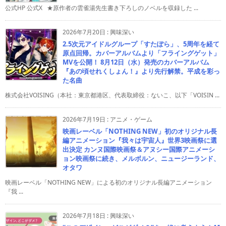
公式HP 公式X ★原作者の雲雀湯先生書き下ろしのノベルを収録した ...
2026年7月20日
:
興味深い
2.5次元アイドルグループ「すたぽら」、5周年を経て
原点回帰。カバーアルバムより「フライングゲット」
MVを公開！ 8月12日（水）発売のカバーアルバム
『あの頃せれくしょん！』より先行解禁。平成を彩っ
た名曲
株式会社VOISING（本社：東京都港区、代表取締役：ないこ、以下「VOISIN ...
2026年7月19日
:
アニメ・ゲーム
映画レーベル「NOTHING NEW」初のオリジナル長
編アニメーション『我々は宇宙人』世界3映画祭に選
出決定 カンヌ国際映画祭＆アヌシー国際アニメーシ
ョン映画祭に続き、メルボルン、ニュージーランド、
オタワ
映画レーベル「NOTHING NEW」による初のオリジナル長編アニメーション
『我 ...
2026年7月18日
:
興味深い