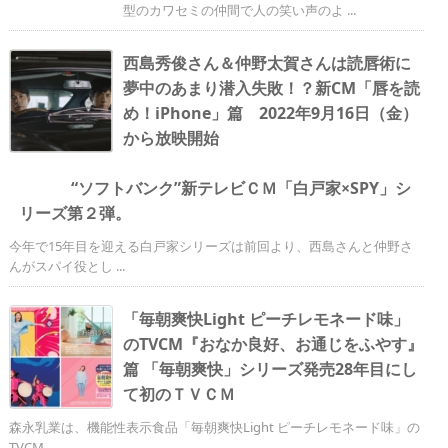
型のカワセミの仲間で人の笑い声のよ ...
西島秀俊さん＆仲野太賀さんは読唇術に
夢中のあまり潜入失敗！？新CM「唇を読
め！iPhone」篇 2022年9月16日（金）
から放映開始
“ソフトバンク”新テレビＣＭ「白戸家×SPY」シ
リーズ第２弾。
今年で15年目を迎える白戸家シリーズは前回より、西島さんと仲野さ
んがスパイ役とし ...
「毎朝爽快Light ピーチレモネード味」
のTVCM『おなか良好、お通じをふやす』
篇 「毎朝爽快」シリーズ発売28年目にし
て初のＴＶＣＭ
森永乳業は、機能性表示食品「毎朝爽快Light ピーチレモネード味」の
TVCM ...