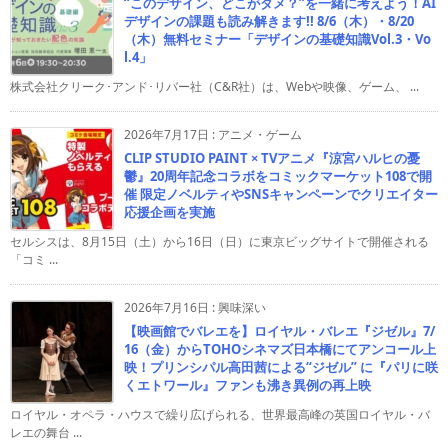
“このデザイン、どこがダメ？”を一緒に考えよう！AI
デザインの課題も読み解きます!! 8/6（木）・8/20
（木）無料セミナー「デザインの基礎知識Vol.3・Vo
l.4」
株式会社クリーク･アンド･リバー社（C&R社）は、Webや映像、ゲーム、 ...
2026年7月17日
:
アニメ・ゲーム
CLIP STUDIO PAINT × TVアニメ『涼宮ハルヒの憂
鬱』20周年記念コラボをコミックマーケット108で開
催 限定ノベルティやSNSキャンペーンでクリエイター
応援企画を実施
セルシスは、8月15日（土）から16日（日）に東京ビッグサイトで開催される
「コミ ...
2026年7月16日
:
興味深い
【映画館でバレエを】ロイヤル・バレエ『ジゼル』7/
16（金）からTOHOシネマズ日本橋にてアンコール上
映！プリンシパル高田茜による“ジゼル” に『パリに咲
くエトワール』ファンも沸き異例の再上映
ロイヤル・オペラ・ハウスで繰り広げられる、世界最高峰の英国ロイヤル・バ
レエの舞台 ...