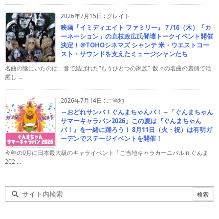
2026年7月15日
:
グレイト
映画『イミディエイト ファミリー』７/16（木）「カ
ーネーション」の直枝政広氏登壇トークイベント開催
決定！＠TOHOシネマズ シャンテ 米・ウエストコー
スト・サウンドを支えたミュージシャンたち
名曲の陰にいたのは、音で結ばれた“もうひとつの家族” 数々の名曲の裏側で活
躍し ...
2026年7月14日
:
ご当地
～おどれサンバ！ぐんまちゃんバ！～「ぐんまちゃん
サマーキャラバン2026」この夏は『ぐんまちゃん
バ！』を一緒に踊ろう！ 8月11日（火・祝）は有明ガ
ーデンでステージイベントを開催！
今年の9月に日本最大級のキャライベント「ご当地キャラカーニバルin ぐんま
202 ...