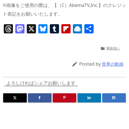
※画像をご使用の際は、【（C）AbemaTV,Inc.】のクレジッ
ト表記をお願いいたします。
T
M
X
Bl
T
Fl
R
共
h
a
u
u
ip
ai
有
re
st
e
m
b
n
興味深い

a
o
sk
bl
o
d
d
d
y
r
ar
ro
Posted by

世界の動画
s
o
d
p.
n
io
よろしければシェアお願いします
B!