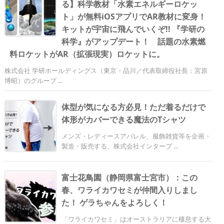
る】科学教材「水素エネルギーロケッ
ト」が無料iOSアプリでAR教材に変身！
キットが宇宙に飛んでいくぞ!! 『学研の
科学』がアップデート！ 話題の水素燃
料ロケットがAR（拡張現実）ロケットに。
株式会社 学研ホールディングス（東京・品川／代表取締役社長：宮原
博昭）のグループ ...
体型が気になる方必見！ただ着るだけで
体形がカバーできる魔法のTシャツ
メンズ・レディースアパレル、服飾雑貨等を企画・
製造・販売する、株式会社インタープ ...
富士花鳥園（静岡県富士宮市）：この
春、ワライカワセミが仲間入りしまし
た！ ゲラちゃんをよろしく！
「ワライカワセミ」はオーストラリアに棲息する大