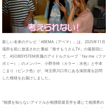
s
o
d
p.
n
io
新しい未来のテレビ「ABEMA（アベマ）」は、2025年11月
場所を前に放送された番組『推すもうさんTV』の最新回に
て、ASOBISYSTEM所属のアイドルグループ「fav me（ファ
ボミー）」のメンバー、小野寺梓（カラー：水色）と中本
こまり（ピンク色）が、埼玉県川口市にある湊部屋を訪問
した模様をお届けしました。
“相撲を知らないアイドルが相撲部屋見学を通じて相撲界の