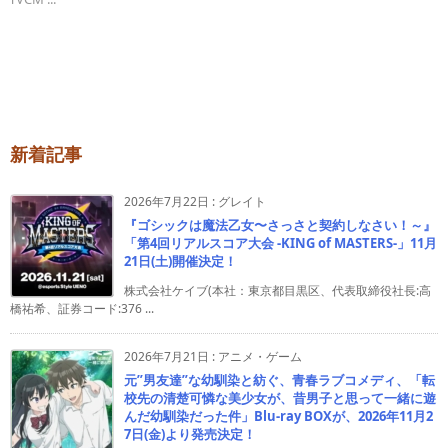
新着記事
2026年7月22日
:
グレイト
『ゴシックは魔法乙女〜さっさと契約しなさい！～』
「第4回リアルスコア大会 -KING of MASTERS-」11月
21日(土)開催決定！
株式会社ケイブ(本社：東京都目黒区、代表取締役社長:高
橋祐希、証券コード:376 ...
2026年7月21日
:
アニメ・ゲーム
元”男友達”な幼馴染と紡ぐ、青春ラブコメディ、「転
校先の清楚可憐な美少女が、昔男子と思って一緒に遊
んだ幼馴染だった件」Blu-ray BOXが、2026年11月2
7日(金)より発売決定！