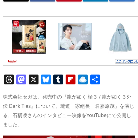
T
M
X
Bl
T
Fl
R
共
h
a
u
u
ip
ai
有
re
st
e
m
b
n
株式会社セガは、発売中の『龍が如く 極３ / 龍が如く３外
a
o
sk
bl
o
d
伝 Dark Ties』について、琉道一家組長「名嘉原茂」を演じ
る、石橋凌さんのインタビュー映像をYouTubeにて公開し
d
d
y
r
ar
ro
ました。
s
o
d
p.