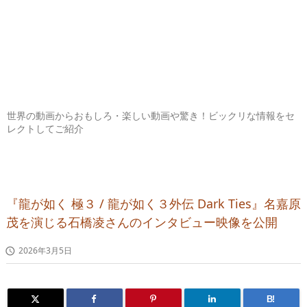
世界の動画からおもしろ・楽しい動画や驚き！ビックリな情報をセ
レクトしてご紹介
『龍が如く 極３ / 龍が如く３外伝 Dark Ties』名嘉原
茂を演じる石橋凌さんのインタビュー映像を公開
2026年3月5日

B!