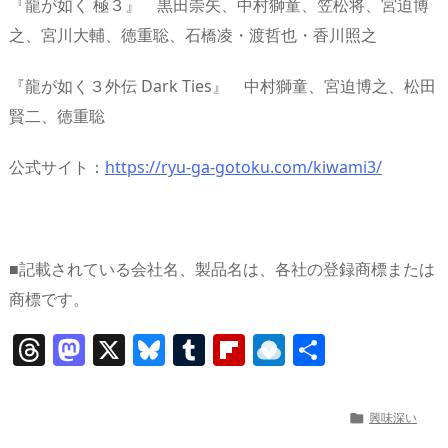
『龍が如く 極３』 黒田崇矢、中村獅童、笠松将、宮迫博
之、宮川大輔、徳重聡、石橋凌・渡哲也・香川照之
『龍が如く３外伝 Dark Ties』 中村獅童、宮迫博之、松田
賢二、徳重聡
公式サイト：
https://ryu-ga-gotoku.com/kiwami3/
■記載されている会社名、製品名は、各社の登録商標または
商標です。
T
M
X
Bl
T
Fl
R
共
h
a
u
u
ip
ai
有
re
st
e
m
b
n
興味深い

a
o
sk
bl
o
d