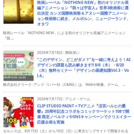
映画レーベル「NOTHING NEW」初のオリジナル長
編アニメーション『我々は宇宙人』世界3映画祭に選
出決定 カンヌ国際映画祭＆アヌシー国際アニメーシ
ョン映画祭に続き、メルボルン、ニュージーランド、
オタワ
映画レーベル「NOTHING NEW」による初のオリジナル長編アニメーション
『我 ...
2026年7月18日
:
興味深い
“このデザイン、どこがダメ？”を一緒に考えよう！AI
デザインの課題も読み解きます!! 8/6（木）・8/20
（木）無料セミナー「デザインの基礎知識Vol.3・Vo
l.4」
株式会社クリーク･アンド･リバー社（C&R社）は、Webや映像、ゲーム、 ...
2026年7月17日
:
アニメ・ゲーム
CLIP STUDIO PAINT × TVアニメ『涼宮ハルヒの憂
鬱』20周年記念コラボをコミックマーケット108で開
催 限定ノベルティやSNSキャンペーンでクリエイター
応援企画を実施
セルシスは、8月15日（土）から16日（日）に東京ビッグサイトで開催される