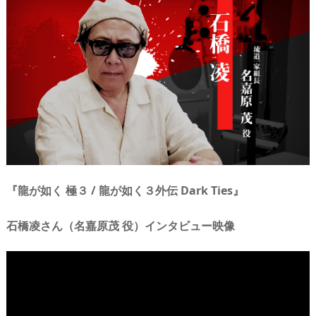
n
io
『龍が如く 極３ / 龍が如く３外伝 Dark Ties』
石橋凌さん（名嘉原茂 役）インタビュー映像