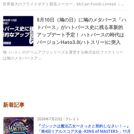
世界最大のフライドポテト製造メーカー、McCain Foods Limited（ ...
8月10日（鳩の日）に鳩のメタバース「ハ
トバース」がハトバース史に残る革新的
アップデート予定！ ハトバースの時代は
バージョンHato3.0(ハトスリー)に突入
鳩（ハト）のゲームアプリシリーズを運営する株式会社ファクトリー
は鳩のメタバースア ...
新着記事
2026年7月22日
:
グレイト
『ゴシックは魔法乙女〜さっさと契約しなさい！～』
「第4回リアルスコア大会 -KING of MASTERS-」11月