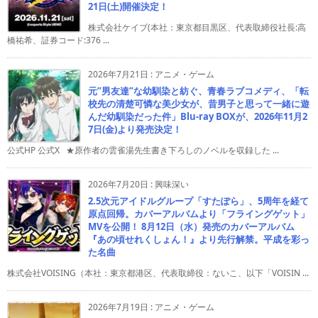
21日(土)開催決定！
株式会社ケイブ(本社：東京都目黒区、代表取締役社長:高
橋祐希、証券コード:376 ...
2026年7月21日
:
アニメ・ゲーム
元”男友達”な幼馴染と紡ぐ、青春ラブコメディ、「転
校先の清楚可憐な美少女が、昔男子と思って一緒に遊
んだ幼馴染だった件」Blu-ray BOXが、2026年11月2
7日(金)より発売決定！
公式HP 公式X ★原作者の雲雀湯先生書き下ろしのノベルを収録した ...
2026年7月20日
:
興味深い
2.5次元アイドルグループ「すたぽら」、5周年を経て
原点回帰。カバーアルバムより「フライングゲット」
MVを公開！ 8月12日（水）発売のカバーアルバム
『あの頃せれくしょん！』より先行解禁。平成を彩っ
た名曲
株式会社VOISING（本社：東京都港区、代表取締役：ないこ、以下「VOISIN ...
2026年7月19日
:
アニメ・ゲーム