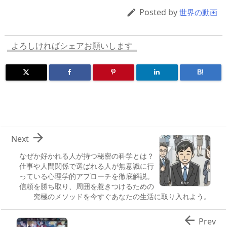
d
d
y
r
ar
ro
Posted by

世界の動画
s
o
d
p.
n
io
よろしければシェアお願いします
B!

Next
なぜか好かれる人が持つ秘密の科学とは？
仕事や人間関係で選ばれる人が無意識に行
っている心理学的アプローチを徹底解説。
信頼を勝ち取り、周囲を惹きつけるための
究極のメソッドを今すぐあなたの生活に取り入れよう。

Prev