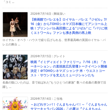
「コミ ...
2026年7月16日
:
興味深い
【映画館でバレエを】ロイヤル・バレエ『ジゼル』7/
16（金）からTOHOシネマズ日本橋にてアンコール上
映！プリンシパル高田茜による“ジゼル” に『パリに咲
くエトワール』ファンも沸き異例の再上映
ロイヤル・オペラ・ハウスで繰り広げられる、世界最高峰の英国ロイヤル・バ
レエの舞台 ...
2026年7月15日
:
グレイト
映画『イミディエイト ファミリー』７/16（木）「カ
ーネーション」の直枝政広氏登壇トークイベント開催
決定！＠TOHOシネマズ シャンテ 米・ウエストコー
スト・サウンドを支えたミュージシャンたち
名曲の陰にいたのは、音で結ばれた“もうひとつの家族” 数々の名曲の裏側で活
躍し ...
2026年7月14日
:
ご当地
～おどれサンバ！ぐんまちゃんバ！～「ぐんまちゃん
サマーキャラバン2026」この夏は『ぐんまちゃん