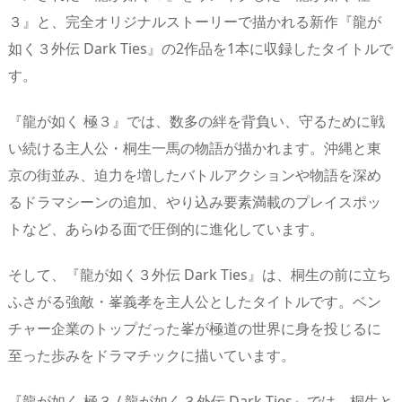
３』と、完全オリジナルストーリーで描かれる新作『龍が
如く３外伝 Dark Ties』の2作品を1本に収録したタイトルで
す。
『龍が如く 極３』では、数多の絆を背負い、守るために戦
い続ける主人公・桐生一馬の物語が描かれます。沖縄と東
京の街並み、迫力を増したバトルアクションや物語を深め
るドラマシーンの追加、やり込み要素満載のプレイスポッ
トなど、あらゆる面で圧倒的に進化しています。
そして、『龍が如く３外伝 Dark Ties』は、桐生の前に立ち
ふさがる強敵・峯義孝を主人公としたタイトルです。ベン
チャー企業のトップだった峯が極道の世界に身を投じるに
至った歩みをドラマチックに描いています。
『龍が如く 極３ / 龍が如く３外伝 Dark Ties』では、桐生と