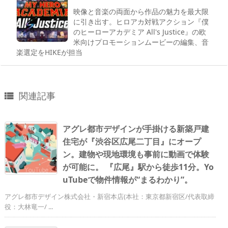
映像と音楽の両面から作品の魅力を最大限
に引き出す。ヒロアカ対戦アクション『僕
のヒーローアカデミア All's Justice』の欧
米向けプロモーションムービーの編集、音
楽選定をHIKEが担当
関連記事

アグレ都市デザインが手掛ける新築戸建
住宅が『渋谷区広尾二丁目』にオープ
ン。建物や現地環境も事前に動画で体験
が可能に。 『広尾』駅から徒歩11分。Yo
uTubeで物件情報が“まるわかり”。
アグレ都市デザイン株式会社・新宿本店(本社：東京都新宿区/代表取締
役：大林竜一/ ...