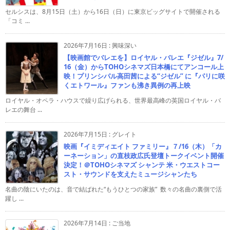
セルシスは、8月15日（土）から16日（日）に東京ビッグサイトで開催される
「コミ ...
2026年7月16日
:
興味深い
【映画館でバレエを】ロイヤル・バレエ『ジゼル』7/
16（金）からTOHOシネマズ日本橋にてアンコール上
映！プリンシパル高田茜による“ジゼル” に『パリに咲
くエトワール』ファンも沸き異例の再上映
ロイヤル・オペラ・ハウスで繰り広げられる、世界最高峰の英国ロイヤル・バ
レエの舞台 ...
2026年7月15日
:
グレイト
映画『イミディエイト ファミリー』７/16（木）「カ
ーネーション」の直枝政広氏登壇トークイベント開催
決定！＠TOHOシネマズ シャンテ 米・ウエストコー
スト・サウンドを支えたミュージシャンたち
名曲の陰にいたのは、音で結ばれた“もうひとつの家族” 数々の名曲の裏側で活
躍し ...
2026年7月14日
:
ご当地