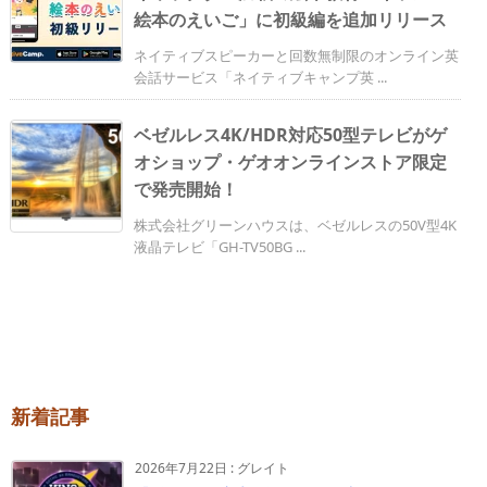
絵本のえいご」に初級編を追加リリース
ネイティブスピーカーと回数無制限のオンライン英
会話サービス「ネイティブキャンプ英 ...
ベゼルレス4K/HDR対応50型テレビがゲ
オショップ・ゲオオンラインストア限定
で発売開始！
株式会社グリーンハウスは、ベゼルレスの50V型4K
液晶テレビ「GH-TV50BG ...
新着記事
2026年7月22日
:
グレイト