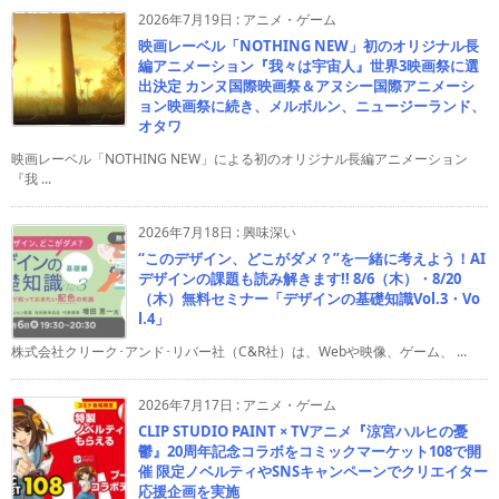
2026年7月19日
:
アニメ・ゲーム
映画レーベル「NOTHING NEW」初のオリジナル長
編アニメーション『我々は宇宙人』世界3映画祭に選
出決定 カンヌ国際映画祭＆アヌシー国際アニメーシ
ョン映画祭に続き、メルボルン、ニュージーランド、
オタワ
映画レーベル「NOTHING NEW」による初のオリジナル長編アニメーション
『我 ...
2026年7月18日
:
興味深い
“このデザイン、どこがダメ？”を一緒に考えよう！AI
デザインの課題も読み解きます!! 8/6（木）・8/20
（木）無料セミナー「デザインの基礎知識Vol.3・Vo
l.4」
株式会社クリーク･アンド･リバー社（C&R社）は、Webや映像、ゲーム、 ...
2026年7月17日
:
アニメ・ゲーム
CLIP STUDIO PAINT × TVアニメ『涼宮ハルヒの憂
鬱』20周年記念コラボをコミックマーケット108で開
催 限定ノベルティやSNSキャンペーンでクリエイター
応援企画を実施