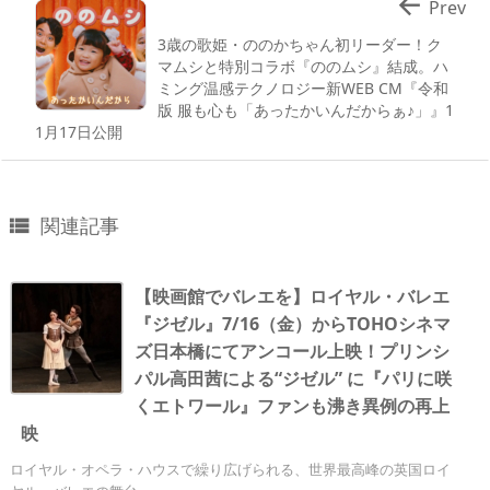

Prev
3歳の歌姫・ののかちゃん初リーダー！ク
マムシと特別コラボ『ののムシ』結成。ハ
ミング温感テクノロジー新WEB CM『令和
版 服も心も「あったかいんだからぁ♪」』1
1月17日公開
関連記事

【映画館でバレエを】ロイヤル・バレエ
『ジゼル』7/16（金）からTOHOシネマ
ズ日本橋にてアンコール上映！プリンシ
パル高田茜による“ジゼル” に『パリに咲
くエトワール』ファンも沸き異例の再上
映
ロイヤル・オペラ・ハウスで繰り広げられる、世界最高峰の英国ロイ