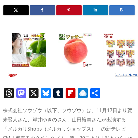
B!
T
M
X
Bl
T
Fl
R
共
h
a
u
u
ip
ai
有
re
st
e
m
b
n
株式会社ソウゾウ（以下、ソウゾウ）は、11月17日より賀
a
o
sk
bl
o
d
来賢人さん、岸井ゆきのさん、山田裕貴さんが出演する
「メルカリShops（メルカリショップス）」の新テレビ
d
d
y
r
ar
ro