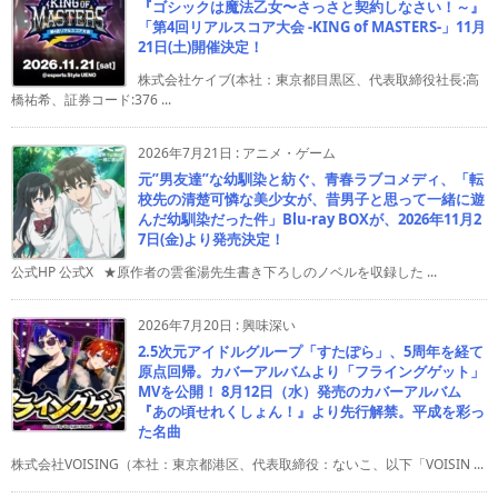
『ゴシックは魔法乙女〜さっさと契約しなさい！～』
「第4回リアルスコア大会 -KING of MASTERS-」11月
21日(土)開催決定！
株式会社ケイブ(本社：東京都目黒区、代表取締役社長:高
橋祐希、証券コード:376 ...
2026年7月21日
:
アニメ・ゲーム
元”男友達”な幼馴染と紡ぐ、青春ラブコメディ、「転
校先の清楚可憐な美少女が、昔男子と思って一緒に遊
んだ幼馴染だった件」Blu-ray BOXが、2026年11月2
7日(金)より発売決定！
公式HP 公式X ★原作者の雲雀湯先生書き下ろしのノベルを収録した ...
2026年7月20日
:
興味深い
2.5次元アイドルグループ「すたぽら」、5周年を経て
原点回帰。カバーアルバムより「フライングゲット」
MVを公開！ 8月12日（水）発売のカバーアルバム
『あの頃せれくしょん！』より先行解禁。平成を彩っ
た名曲
株式会社VOISING（本社：東京都港区、代表取締役：ないこ、以下「VOISIN ...