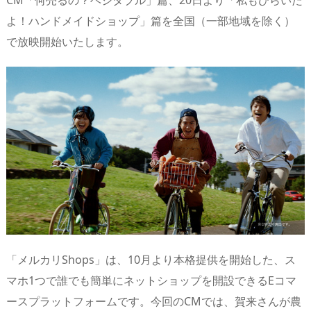
CM「何売るの？ベジタブル」篇、20日より「私もひらいた
s
o
d
p.
よ！ハンドメイドショップ」篇を全国（一部地域を除く）
n
io
で放映開始いたします。
「メルカリShops」は、10月より本格提供を開始した、ス
マホ1つで誰でも簡単にネットショップを開設できるEコマ
ースプラットフォームです。今回のCMでは、賀来さんが農