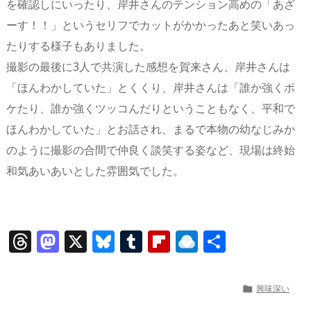
を確認しにいったり、岸井さんのテンション高めの「あざ
ーす！！」というセリフでカットがかかったあと笑いあっ
たりする様子もありました。
撮影の最後に3人で共演した感想を賀来さん、岸井さんは
「ほんわかしていた」とくくり、岸井さんは「誰か強くボ
ケたり、誰か強くツッコんだりということもなく、平和で
ほんわかしていた」とお話され、まるで本物の幼なじみか
のように撮影の合間で仲良く談笑する姿など、現場は終始
和気あいあいとした雰囲気でした。
T
M
X
Bl
T
Fl
R
共
h
a
u
u
ip
ai
有
re
st
e
m
b
n
興味深い

a
o
sk
bl
o
d