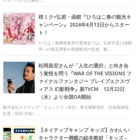
ヤル・バレエの舞台 ...
桜ミク×弘前・函館『ひろはこ春の観光キ
ャンペーン』 2024年4月13日からスター
ト！
ひろはこ連携推進実行委員会では、弘前市及び函館
市への相互誘客や周遊観光の促進、観 ...
松岡昌宏さんが「人生の選択」と向き合
う覚悟を問う『WAR OF THE VISIONS フ
ァイナルファンタジー ブレイブエクスヴ
ィアス 幻影戦争』新TVCM 12月22日
（水）より全国OA開始
株式会社スクウェア・エニックス（本社：東京都新宿区、代表取締役
社長：松田 洋祐） ...
【ネイティブキャンプ キッズ】かわいい
キャラクター満載の絵本教材「キッズ –