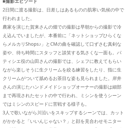
■撮影エピソード
2日間に渡る撮影は、日差しはあるものの肌寒い気候の中で
行われました。
農家を演じた賀来さんの畑での撮影は早朝からの撮影で冷
え込んでいましたが、本番前に「ネットショップひらくな
らメルカリShops♪」とCMの曲を確認して口ずさむ真剣な
姿や、待ち時間にスタッフと談笑する気さくな一面も。パ
ティシエ役の山田さんの撮影では、シェフに教えてもらい
ながら楽しそうに生クリームを絞る練習をしたり、指に生
クリームがついて舐めるお茶目な姿も見られました。岸井
さんの演じたハンドメイドショップオーナーの撮影は細部
まで再現されたセットの中で行われ、ミシンを使うシーン
ではミシンのスピードに苦戦する様子も。
3人で歌いながら川沿いをスキップするシーンでは、カット
がかかると「いいんじゃない？」と顔を見合わせモニター