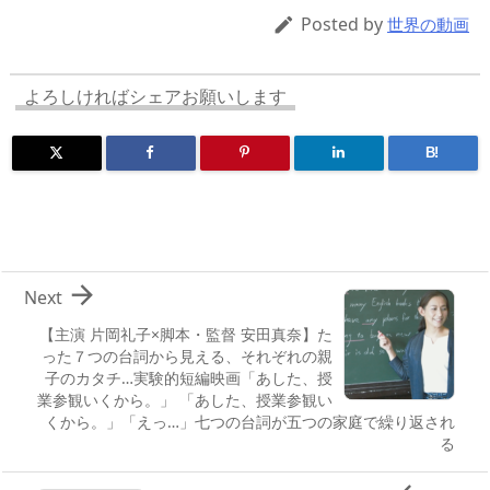
d
d
y
r
ar
ro
Posted by

世界の動画
s
o
d
p.
n
io
よろしければシェアお願いします
B!

Next
【主演 片岡礼子×脚本・監督 安田真奈】た
った７つの台詞から見える、それぞれの親
子のカタチ…実験的短編映画「あした、授
業参観いくから。」 「あした、授業参観い
くから。」「えっ…」七つの台詞が五つの家庭で繰り返され
る