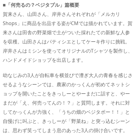
■「何売るの？ベジタブル」篇概要
賀来さん、山田さん、岸井さんそれぞれが「メルカリ
Shops」に商品を出品する姿がCMでは描かれています。賀
来さんは田舎の野菜畑で土がついた採れたての新鮮な人参
を収穫。山田さんはパティシエとしてケーキ作りに挑戦。
岸井さんはミシンを使ってオリジナルのTシャツを製作し、
ハンドメイドショップを出店します。
幼なじみの3人が自転車を横並びで漕ぎ大人の青春を感じさ
せるようなシーンでは、農家のかっくんが初めてネットシ
ョップを開いたことをきっしーとやーまだに話すと、やー
まだが「え、何売ってんの！？」と質問します。それに対
してかっくんが力強く、「うちの畑のベジタボー！！」と
自慢げに叫ぶと、きっしーが「野菜ね」と突っ込むシーン
は、思わず笑ってしまう息のあった3人の掛け合いです。