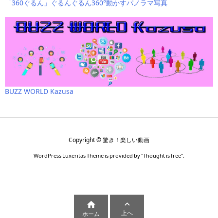
「360ぐるん」ぐるんぐるん360°動かすパノラマ写真
BUZZ WORLD Kazusa
Copyright ©
驚き！楽しい動画
WordPress Luxeritas Theme is provided by "
Thought is free
".


上へ
ホーム