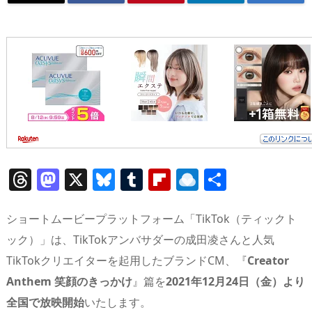
T
M
X
Bl
T
Fl
R
共
h
a
u
u
ip
ai
有
re
st
e
m
b
n
ショートムービープラットフォーム「TikTok（ティックト
a
o
sk
bl
o
d
ック）」は、TikTokアンバサダーの成田凌さんと人気
TikTokクリエイターを起用したブランドCM、『
Creator
d
d
y
r
ar
ro
Anthem 笑顔のきっかけ
』篇を
2021年12月24日（金）より
s
o
d
p.
全国で放映開始
いたします。