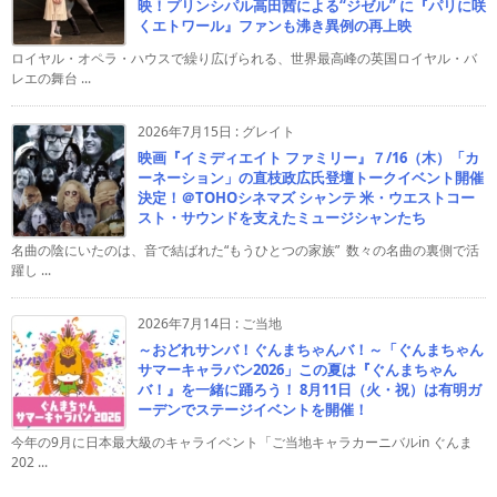
映！プリンシパル高田茜による“ジゼル” に『パリに咲
くエトワール』ファンも沸き異例の再上映
ロイヤル・オペラ・ハウスで繰り広げられる、世界最高峰の英国ロイヤル・バ
レエの舞台 ...
2026年7月15日
:
グレイト
映画『イミディエイト ファミリー』７/16（木）「カ
ーネーション」の直枝政広氏登壇トークイベント開催
決定！＠TOHOシネマズ シャンテ 米・ウエストコー
スト・サウンドを支えたミュージシャンたち
名曲の陰にいたのは、音で結ばれた“もうひとつの家族” 数々の名曲の裏側で活
躍し ...
2026年7月14日
:
ご当地
～おどれサンバ！ぐんまちゃんバ！～「ぐんまちゃん
サマーキャラバン2026」この夏は『ぐんまちゃん
バ！』を一緒に踊ろう！ 8月11日（火・祝）は有明ガ
ーデンでステージイベントを開催！
今年の9月に日本最大級のキャライベント「ご当地キャラカーニバルin ぐんま
202 ...