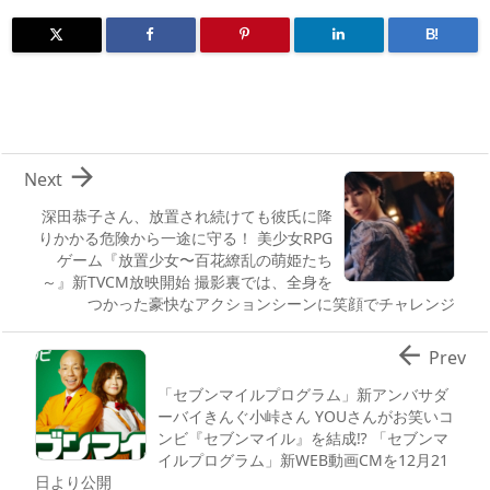
B!

Next
深田恭子さん、放置され続けても彼氏に降
りかかる危険から一途に守る！ 美少女RPG
ゲーム『放置少女〜百花繚乱の萌姫たち
～』新TVCM放映開始 撮影裏では、全身を
つかった豪快なアクションシーンに笑顔でチャレンジ

Prev
「セブンマイルプログラム」新アンバサダ
ーバイきんぐ小峠さん YOUさんがお笑いコ
ンビ『セブンマイル』を結成⁉ 「セブンマ
イルプログラム」新WEB動画CMを12月21
日より公開