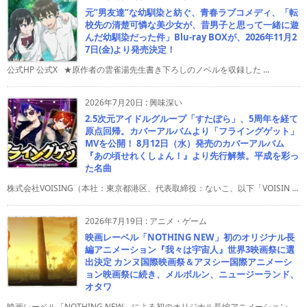
元”男友達”な幼馴染と紡ぐ、青春ラブコメディ、「転
校先の清楚可憐な美少女が、昔男子と思って一緒に遊
んだ幼馴染だった件」Blu-ray BOXが、2026年11月2
7日(金)より発売決定！
公式HP 公式X ★原作者の雲雀湯先生書き下ろしのノベルを収録した ...
2026年7月20日
:
興味深い
2.5次元アイドルグループ「すたぽら」、5周年を経て
原点回帰。カバーアルバムより「フライングゲット」
MVを公開！ 8月12日（水）発売のカバーアルバム
『あの頃せれくしょん！』より先行解禁。平成を彩っ
た名曲
株式会社VOISING（本社：東京都港区、代表取締役：ないこ、以下「VOISIN ...
2026年7月19日
:
アニメ・ゲーム
映画レーベル「NOTHING NEW」初のオリジナル長
編アニメーション『我々は宇宙人』世界3映画祭に選
出決定 カンヌ国際映画祭＆アヌシー国際アニメーシ
ョン映画祭に続き、メルボルン、ニュージーランド、
オタワ
映画レーベル「NOTHING NEW」による初のオリジナル長編アニメーション