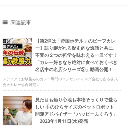
関連記事

【第2弾は「帝国ホテル」のビーフカレ
ー】語り継がれる歴史的な逸話と共に、
不変の２つの哲学を味わえる一皿です！
「カレー好きなら絶対に食べておくべき
名店中の名店シリーズ②」動画公開！
メディアでお馴染みのカレー専門のコンサルティング会社である株式
会社カレー総合研究 ...
見た目も触り心地も本物そっくりで愛ら
しい 手のひらサイズのペットロボット
開運アドバイザー「ハッピーふくろう」
2023年1月11日(水)発売