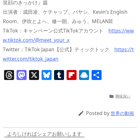
笑顔のきっかけ』篇
出演者：成田凌、ケチャップ、バヤシ、Kevin’s English
Room、伊吹とよへ、修一朗、みゅう、MELANIE
TikTok：キャンペーン公式TikTokアカウント
https://ww
w.tiktok.com/@meet_your_x
Twitter：TikTok Japan【公式】ティックトック
https://t
witter.com/tiktok_japan
T
M
X
Bl
T
Fl
R
共
h
a
u
u
ip
ai
有
re
st
e
m
b
n
興味深い

a
o
sk
bl
o
d
d
d
y
r
ar
ro
Posted by

世界の動画
s
o
d
p.
n
io
よろしければシェアお願いします