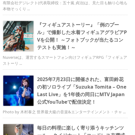
有限会社デジレクト(代表取締役：五十嵐 貞治)は、見た目も触り心地も
本物そっくり ...
『フィギュアストーリー』「例のプー
ル」で撮影した水着フィギュアグラビアP
Vを公開！ ～フォトブックが当たるコン
テストも実施！～
Nuverseは、運営するスマートフォン向けフィギュアRPG『フィギュア
ストーリ ...
2025年7⽉23⽇に開催された、富田鈴花
の初ソロライブ「Suzuka Tomita – One
Last Live」を1年後の同日にMTV Japan
公式YouTubeで配信決定！
Photo by 木村泰之 世界最大級の音楽&エンターテインメント・チャ ...
毎日の料理に楽しく寄り添うキッチンツ