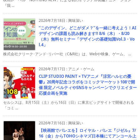
『我 ...
2026年7月18日
:
興味深い
“このデザイン、どこがダメ？”を一緒に考えよう！AI
デザインの課題も読み解きます!! 8/6（木）・8/20
（木）無料セミナー「デザインの基礎知識Vol.3・Vo
l.4」
株式会社クリーク･アンド･リバー社（C&R社）は、Webや映像、ゲーム、 ...
2026年7月17日
:
アニメ・ゲーム
CLIP STUDIO PAINT × TVアニメ『涼宮ハルヒの憂
鬱』20周年記念コラボをコミックマーケット108で開
催 限定ノベルティやSNSキャンペーンでクリエイター
応援企画を実施
セルシスは、8月15日（土）から16日（日）に東京ビッグサイトで開催される
「コミ ...
2026年7月16日
:
興味深い
【映画館でバレエを】ロイヤル・バレエ『ジゼル』7/
16（金）からTOHOシネマズ日本橋にてアンコール上