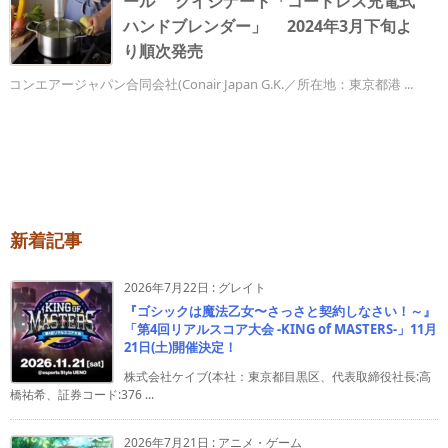
ール クイジナート「コードレス充電式
ハンドブレンダー」 2024年3月下旬よ
り順次発売
コンエアージャパン合同会社(Conair Japan G.K.／所在地：東京都港 ...
新着記事
2026年7月22日
:
グレイト
『ゴシックは魔法乙女〜さっさと契約しなさい！～』
「第4回リアルスコア大会 -KING of MASTERS-」11月
21日(土)開催決定！
株式会社ケイブ(本社：東京都目黒区、代表取締役社長:高
橋祐希、証券コード:376 ...
2026年7月21日
:
アニメ・ゲーム