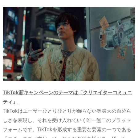
n
io
TikTok新キャンペーンのテーマは「クリエイターコミュニ
ティ」
TikTokはユーザーひとりひとりが飾らない等身大の自分ら
しさを表現し、それを受け入れていく唯一無二のプラット
フォームです。TikTokを形成する重要な要素の一つである