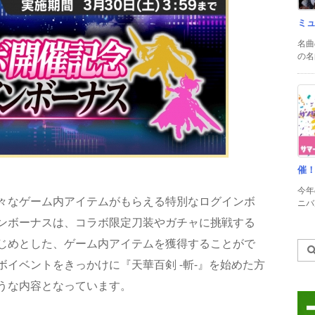
ミ
名曲
の名
催
今年
々なゲーム内アイテムがもらえる特別なログインボ
ニバル
ンボーナスは、コラボ限定刀装やガチャに挑戦する
じめとした、ゲーム内アイテムを獲得することがで
イベントをきっかけに『天華百剣 -斬-』を始めた方
うな内容となっています。