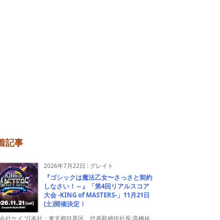
着記事
2026年7月22日
:
グレイト
『ゴシックは魔法乙女〜さっさと契約
しなさい！～』「第4回リアルスコア
大会 -KING of MASTERS-」11月21日
(土)開催決定！
会社ケイブ(本社：東京都目黒区、代表取締役社長:高橋祐