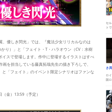
セル
トで
翼、優しき閃光」では、『魔法少女リリカルなのは
田村ゆかり）」と「フェイト・T・ハラオウン（CV：水樹
ルボイスで登場します。作中に登場するイラストはすべ
作画を担当している藤真拓哉先生の描き下ろしで、
き
は」と「フェイト」のイベント限定シナリオはファンな
ロイ
国ロ
29日（金）13:59（予定）