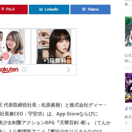
希、証
Pin it
LinkedIn
B!
Hatena
公式
録した
共
有
田区 代表取締役社長：松原眞樹）と株式会社ディー・
よ
兼CEO：守安功）は、App Storeならびに
株式
け美少女剣撃アクションRPG『天華百剣 -斬-』（てんか
こ、以
（火）より劇場版アニメ『魔法少女リリカルなのは