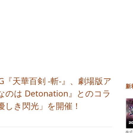
G『天華百剣 -斬-』、劇場版ア
新
は Detonation』とのコラ
優しき閃光」を開催！
株式