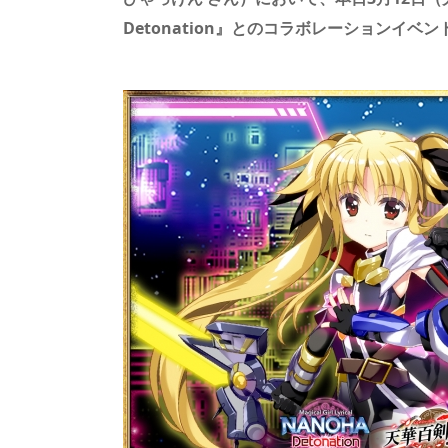
s
o
d
p.
Detonation』とのコラボレーションイベ
n
io