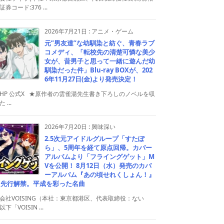
券コード:376 ...
2026年7月21日
:
アニメ・ゲーム
元”男友達”な幼馴染と紡ぐ、青春ラブ
コメディ、「転校先の清楚可憐な美少
女が、昔男子と思って一緒に遊んだ幼
馴染だった件」Blu-ray BOXが、202
6年11月27日(金)より発売決定！
HP 公式X ★原作者の雲雀湯先生書き下ろしのノベルを収
 ...
2026年7月20日
:
興味深い
2.5次元アイドルグループ「すたぽ
ら」、5周年を経て原点回帰。カバー
アルバムより「フライングゲット」M
Vを公開！ 8月12日（水）発売のカバ
ーアルバム『あの頃せれくしょん！』
り先行解禁。平成を彩った名曲
会社VOISING（本社：東京都港区、代表取締役：ない
下「VOISIN ...