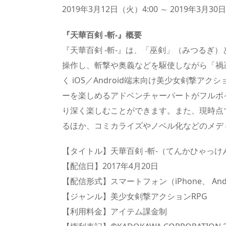
2019年3月12日（火）4:00 ～ 2019年3月3
『天華百剣 -斬-』概要
『天華百剣 -斬-』は、「巫剣」（みつるぎ
操作し、斬撃や奥義などを駆使しながら「禍
く iOS／Android端末向け美少女剣撃ア
ーを楽しめるアドベンチャーパートがフルボイ
り深く楽しむことができます。また、現時点
るほか、コミカライズやノベル化などのメデ
【タイトル】天華百剣 -斬-（てんかひゃっけ
【配信日】2017年4月20日
【配信形式】スマートフォン（iPhone、 An
【ジャンル】美少女剣撃アクションRPG
【利用料金】アイテム課金制