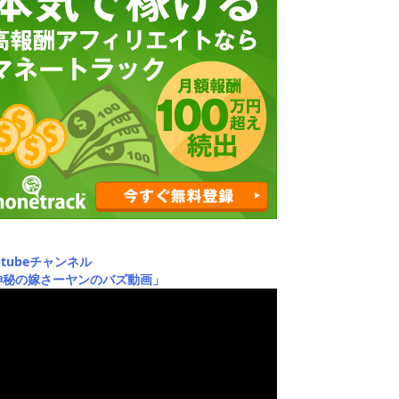
utubeチャンネル
神秘の嫁さーヤンのバズ動画」