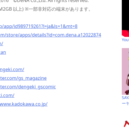
DeNA Co.,Ltd. All rights reserved.
上(RAM2GB 以上) ※一部非対応の端末があります。
/jp/app/id989719261?l=ja&ls=1&mt=8
com/store/apps/details?id=com.dena.a12022874
Yo
n/
zan
engeki.com/
itter.com/gs_magazine
itter.com/dengeki_gscomic
ki.com/
SA
ー
//www.kadokawa.co.jp/
共