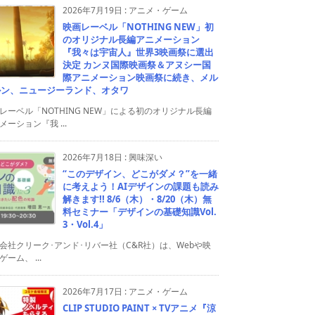
2026年7月19日
:
アニメ・ゲーム
映画レーベル「NOTHING NEW」初
のオリジナル長編アニメーション
『我々は宇宙人』世界3映画祭に選出
決定 カンヌ国際映画祭＆アヌシー国
際アニメーション映画祭に続き、メル
ルン、ニュージーランド、オタワ
レーベル「NOTHING NEW」による初のオリジナル長編
メーション『我 ...
2026年7月18日
:
興味深い
“このデザイン、どこがダメ？”を一緒
に考えよう！AIデザインの課題も読み
解きます!! 8/6（木）・8/20（木）無
料セミナー「デザインの基礎知識Vol.
3・Vol.4」
会社クリーク･アンド･リバー社（C&R社）は、Webや映
ゲーム、 ...
2026年7月17日
:
アニメ・ゲーム
CLIP STUDIO PAINT × TVアニメ『涼