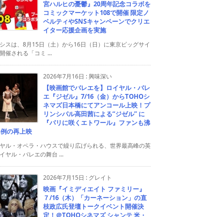
宮ハルヒの憂鬱』20周年記念コラボを
コミックマーケット108で開催 限定ノ
ベルティやSNSキャンペーンでクリエ
イター応援企画を実施
シスは、8月15日（土）から16日（日）に東京ビッグサイ
開催される「コミ ...
2026年7月16日
:
興味深い
【映画館でバレエを】ロイヤル・バレ
エ『ジゼル』7/16（金）からTOHOシ
ネマズ日本橋にてアンコール上映！プ
リンシパル高田茜による“ジゼル” に
『パリに咲くエトワール』ファンも沸
異例の再上映
ヤル・オペラ・ハウスで繰り広げられる、世界最高峰の英
イヤル・バレエの舞台 ...
2026年7月15日
:
グレイト
映画『イミディエイト ファミリー』
７/16（木）「カーネーション」の直
枝政広氏登壇トークイベント開催決
定！＠TOHOシネマズ シャンテ 米・