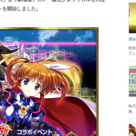
ントを開始しました。
ボ
映画
アニ
株式
像、