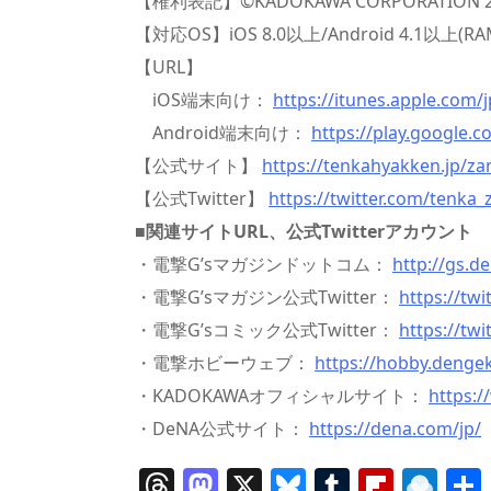
【権利表記】©KADOKAWA CORPORATION 2016 ©
【対応OS】iOS 8.0以上/Android 4.1以
【URL】
iOS端末向け：
https://itunes.apple.com
Android端末向け：
https://play.google.
【公式サイト】
https://tenkahyakken.jp/za
【公式Twitter】
https://twitter.com/tenka_
■関連サイトURL、公式Twitterアカウント
・電撃G’sマガジンドットコム：
http://gs.d
・電撃G’sマガジン公式Twitter：
https://tw
・電撃G’sコミック公式Twitter：
https://tw
・電撃ホビーウェブ：
https://hobby.denge
・KADOKAWAオフィシャルサイト：
https:
・DeNA公式サイト：
https://dena.com/jp/
T
M
X
Bl
T
Fl
R