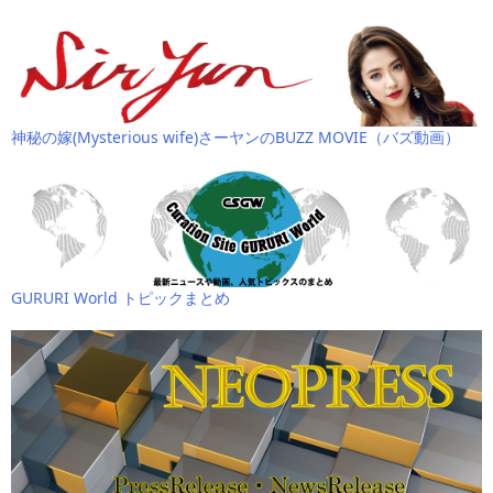
神秘の嫁(Mysterious wife)さーヤンのBUZZ MOVIE（バズ動画）
GURURI World トピックまとめ