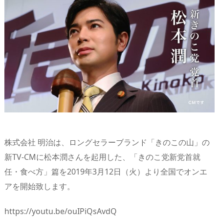
n
io
株式会社 明治は、ロングセラーブランド「きのこの山」の
新TV-CMに松本潤さんを起用した、「きのこ党新党首就
任・食べ方」篇を2019年3月12日（火）より全国でオンエ
アを開始致します。
https://youtu.be/ouIPiQsAvdQ