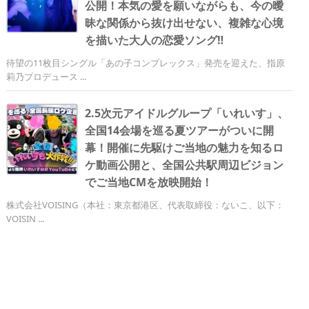
公開！本気の愛を願いながらも、今の曖
昧な関係から抜け出せない、複雑な心境
を描いた大人の恋愛ソング‼
待望の11枚目シングル「あの子コンプレックス」発売を迎えた、指原
莉乃プロデュース ...
2.5次元アイドルグループ「いれいす」、
全国14会場を巡る夏ツアーがついに開
幕！開催に先駆けご当地の魅力を知るロ
ケ動画公開と、全国公共駅周辺ビジョン
でご当地CMを放映開始！
株式会社VOISING（本社：東京都港区、代表取締役：ないこ、以下：
VOISIN ...