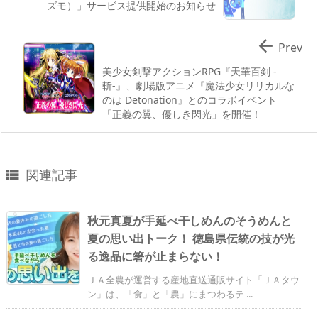
ズモ）」サービス提供開始のお知らせ

Prev
美少女剣撃アクションRPG『天華百剣 -
斬-』、劇場版アニメ『魔法少女リリカルな
のは Detonation』とのコラボイベント
「正義の翼、優しき閃光」を開催！
関連記事

秋元真夏が手延べ干しめんのそうめんと
夏の思い出トーク！ 徳島県伝統の技が光
る逸品に箸が止まらない！
ＪＡ全農が運営する産地直送通販サイト「ＪＡタウ
ン」は、「食」と「農」にまつわるテ ...