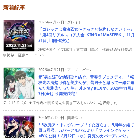
新着記事
2026年7月22日
:
グレイト
『ゴシックは魔法乙女〜さっさと契約しなさい！～』
「第4回リアルスコア大会 -KING of MASTERS-」11月
21日(土)開催決定！
株式会社ケイブ(本社：東京都目黒区、代表取締役社長:高
橋祐希、証券コード:376 ...
2026年7月21日
:
アニメ・ゲーム
元”男友達”な幼馴染と紡ぐ、青春ラブコメディ、「転
校先の清楚可憐な美少女が、昔男子と思って一緒に遊
んだ幼馴染だった件」Blu-ray BOXが、2026年11月2
7日(金)より発売決定！
公式HP 公式X ★原作者の雲雀湯先生書き下ろしのノベルを収録した ...
2026年7月20日
:
興味深い
2.5次元アイドルグループ「すたぽら」、5周年を経て
原点回帰。カバーアルバムより「フライングゲット」
MVを公開！ 8月12日（水）発売のカバーアルバム