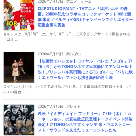
2026年7月17日
:
アニメ・ゲーム
CLIP STUDIO PAINT × TVアニメ『涼宮ハルヒの憂
鬱』20周年記念コラボをコミックマーケット108で開
催 限定ノベルティやSNSキャンペーンでクリエイター
応援企画を実施
セルシスは、8月15日（土）から16日（日）に東京ビッグサイトで開催される
「コミ ...
2026年7月16日
:
興味深い
【映画館でバレエを】ロイヤル・バレエ『ジゼル』7/
16（金）からTOHOシネマズ日本橋にてアンコール上
映！プリンシパル高田茜による“ジゼル” に『パリに咲
くエトワール』ファンも沸き異例の再上映
ロイヤル・オペラ・ハウスで繰り広げられる、世界最高峰の英国ロイヤル・バ
レエの舞台 ...
2026年7月15日
:
グレイト
映画『イミディエイト ファミリー』７/16（木）「カ
ーネーション」の直枝政広氏登壇トークイベント開催
決定！＠TOHOシネマズ シャンテ 米・ウエストコー
スト・サウンドを支えたミュージシャンたち