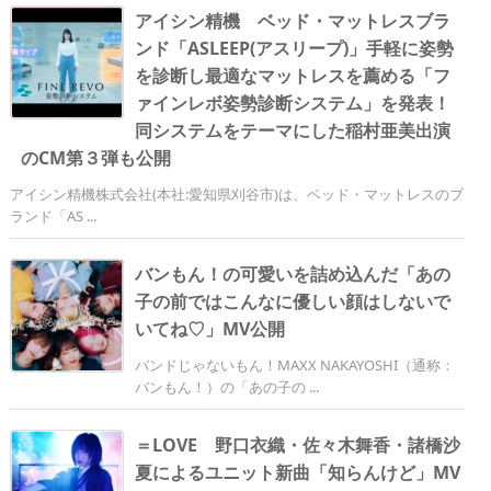
アイシン精機 ベッド・マットレスブラ
ンド「ASLEEP(アスリープ)」手軽に姿勢
を診断し最適なマットレスを薦める「フ
ァインレボ姿勢診断システム」を発表！
同システムをテーマにした稲村亜美出演
のCM第３弾も公開
アイシン精機株式会社(本社:愛知県刈谷市)は、ベッド・マットレスのブ
ランド「AS ...
バンもん！の可愛いを詰め込んだ「あの
子の前ではこんなに優しい顔はしないで
いてね♡」MV公開
バンドじゃないもん！MAXX NAKAYOSHI（通称：
バンもん！）の「あの子の ...
＝LOVE 野口衣織・佐々木舞香・諸橋沙
夏によるユニット新曲「知らんけど」MV