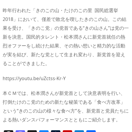
昨年行われた「きのこの山・たけのこの里 国民総選挙
2018」において、僅差で敗北を喫したきのこの山。この結
果を受け、「きのこ党」の党首である“きの山さん”は党の一
新を決意。国民的タレント・松本潤さんに新党首就任の熱
烈オファーをし続けた結果、その熱い想いと精力的な活動
が実を結び、新たな党として生まれ変わり、新党首を迎え
ることができました。
https://youtu.be/uZctss-Kr-Y
本ＣＭでは、松本潤さんが新党首として決意表明を行い、
打倒たけのこ党のための新たな秘策である「食べ方改革」
という“きのこの山の様々な食べ方”を、新党首と党員たちに
よる熱いダンスパフォーマンスとともにご紹介します。