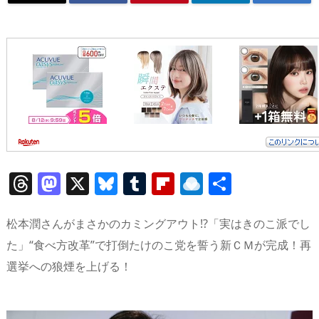
T
M
X
Bl
T
Fl
R
共
h
a
u
u
ip
ai
有
re
st
e
m
b
n
松本潤さんがまさかのカミングアウト!?「実はきのこ派でし
a
o
sk
bl
o
d
た」“食べ方改革”で打倒たけのこ党を誓う新ＣＭが完成！再
選挙への狼煙を上げる！
d
d
y
r
ar
ro
s
o
d
p.