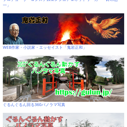
一」
WEB作家・小説家・エッセイスト「鬼岩正和」
ぐるんぐるん回る360パノラマ写真