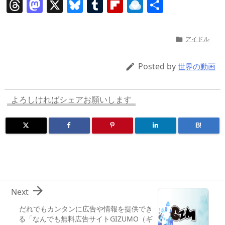
T
M
X
Bl
T
Fl
R
共
h
a
u
u
ip
ai
有
re
st
e
m
b
n
アイドル

a
o
sk
bl
o
d
d
d
y
r
ar
ro
Posted by

世界の動画
s
o
d
p.
n
io
よろしければシェアお願いします
B!

Next
だれでもカンタンに広告や情報を提供でき
る「なんでも無料広告サイトGIZUMO（ギ