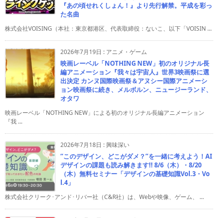
『あの頃せれくしょん！』より先行解禁。平成を彩っ
た名曲
株式会社VOISING（本社：東京都港区、代表取締役：ないこ、以下「VOISIN ...
2026年7月19日
:
アニメ・ゲーム
映画レーベル「NOTHING NEW」初のオリジナル長
編アニメーション『我々は宇宙人』世界3映画祭に選
出決定 カンヌ国際映画祭＆アヌシー国際アニメーシ
ョン映画祭に続き、メルボルン、ニュージーランド、
オタワ
映画レーベル「NOTHING NEW」による初のオリジナル長編アニメーション
『我 ...
2026年7月18日
:
興味深い
“このデザイン、どこがダメ？”を一緒に考えよう！AI
デザインの課題も読み解きます!! 8/6（木）・8/20
（木）無料セミナー「デザインの基礎知識Vol.3・Vo
l.4」
株式会社クリーク･アンド･リバー社（C&R社）は、Webや映像、ゲーム、 ...