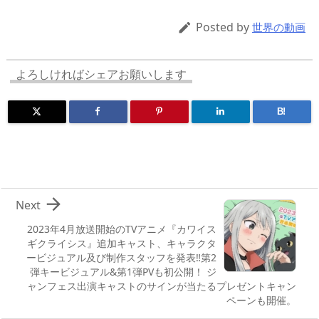
a
o
sk
bl
o
d
d
d
y
r
ar
ro
Posted by

世界の動画
s
o
d
p.
n
io
よろしければシェアお願いします
B!

Next
2023年4月放送開始のTVアニメ『カワイス
ギクライシス』追加キャスト、キャラクタ
ービジュアル及び制作スタッフを発表‼第2
弾キービジュアル&第1弾PVも初公開！ ジ
ャンフェス出演キャストのサインが当たるプレゼントキャン
ペーンも開催。