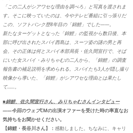
「この二人がシアワセな理由を調べろ」と写真を渡されま
す。そこに映っていたのは、今やテレビ番組に引っ張りだ
この、ソフトバンク歴8年目の「錦鯉」でした――。
新たなターゲットとなった「錦鯉」の監視から数日後、本
部に呼び出されたスパイ西島は、スーツ姿の謎の男と再
会。その正体は何とスパイ本部局長・佐久間宣行で、そば
にいた女スパイ・みりちゃむの二人から、「錦鯉」の調査
報告書の補足説明を求められる。スパイたち3人が隠し撮り
映像から導いた、「錦鯉」がシアワセな理由とは果たし
て……。
■錦鯉、佐久間宣行さん、みりちゃむさんインタビュー
――今回のウェブ
CMの出演オファーを受けた時の率直なお
気持ちをお聞かせください。
【錦鯉・長谷川さん】：
感動しました。ちなみに、キャリ