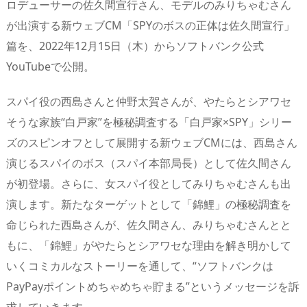
ロデューサーの佐久間宣行さん、モデルのみりちゃむさん
d
d
y
r
ar
ro
が出演する新ウェブCM「SPYのボスの正体は佐久間宣行」
s
o
d
p.
篇を、2022年12月15日（木）からソフトバンク公式
n
io
YouTubeで公開。
スパイ役の西島さんと仲野太賀さんが、やたらとシアワセ
そうな家族“白戸家”を極秘調査する「白戸家×SPY」シリー
ズのスピンオフとして展開する新ウェブCMには、西島さん
演じるスパイのボス（スパイ本部局長）として佐久間さん
が初登場。さらに、女スパイ役としてみりちゃむさんも出
演します。新たなターゲットとして「錦鯉」の極秘調査を
命じられた西島さんが、佐久間さん、みりちゃむさんとと
もに、「錦鯉」がやたらとシアワセな理由を解き明かして
いくコミカルなストーリーを通して、“ソフトバンクは
PayPayポイントめちゃめちゃ貯まる”というメッセージを訴
求していきます。