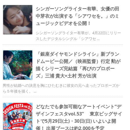
シンガーソングライター有華、女優の田
中芽衣が出演する「シアワセを。」のミ
ュージックビデオを公開！
シンガーソングライター有華が、4月22日にリリー
スしたデジタルシングル「シアワセ ...
「銀座ダイヤモンドシライシ」新ブラン
ドムービー公開／（映画監督）行定 勲が
描くシリーズ完結篇「再びのプロポー
ズ」三浦 貴大×土村 芳が出演
男性が結婚への決意を胸にひたむきに彼女の元へ走ったプロポーズか
ら５年後を描く。 ...
どなたでも参加可能なアートイベント“デ
ザインフェスタvol.53” 東京ビッグサイ
トで5月29日(土)・30日(日) いよいよ開
催！ 出展ブースは約2,000を予定