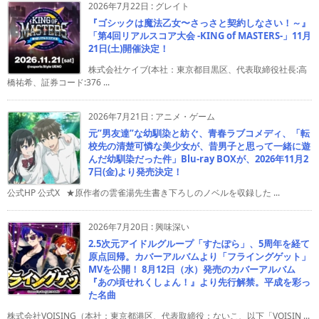
2026年7月22日
:
グレイト
『ゴシックは魔法乙女〜さっさと契約しなさい！～』
「第4回リアルスコア大会 -KING of MASTERS-」11月
21日(土)開催決定！
株式会社ケイブ(本社：東京都目黒区、代表取締役社長:高
橋祐希、証券コード:376 ...
2026年7月21日
:
アニメ・ゲーム
元”男友達”な幼馴染と紡ぐ、青春ラブコメディ、「転
校先の清楚可憐な美少女が、昔男子と思って一緒に遊
んだ幼馴染だった件」Blu-ray BOXが、2026年11月2
7日(金)より発売決定！
公式HP 公式X ★原作者の雲雀湯先生書き下ろしのノベルを収録した ...
2026年7月20日
:
興味深い
2.5次元アイドルグループ「すたぽら」、5周年を経て
原点回帰。カバーアルバムより「フライングゲット」
MVを公開！ 8月12日（水）発売のカバーアルバム
『あの頃せれくしょん！』より先行解禁。平成を彩っ
た名曲
株式会社VOISING（本社：東京都港区、代表取締役：ないこ、以下「VOISIN ...