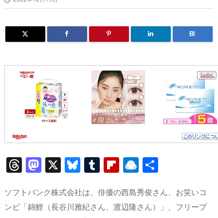
B!
T
M
X
Bl
T
Fl
R
共
h
a
u
u
ip
ai
有
re
st
e
m
b
n
ソフトバンク株式会社は、俳優の西島秀俊さん、お笑いコ
a
o
sk
bl
o
d
ンビ「錦鯉（長谷川雅紀さん、渡辺隆さん）」、フリープ