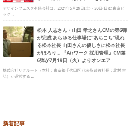
デザインフェスタ有限会社は、2021年5月29日(土)・30日(日)に東京ビ
ッグ ...
松本 人志さん・山田 孝之さんCMの第6弾
が完成 あらゆる仕事場に“あちこち”現れ
る松本社長 山田さんの優しさに松本社長
がほろり… 『Airワーク 採用管理』CM第
6弾が7月19日（火）よりオンエア
株式会社リクルート（本社：東京都千代田区 代表取締役社長：北村 吉
弘）が運営する ...
新着記事