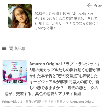

Prev
2023年１⽉公開！ 映画『あつい胸さわ
ぎ』(まつむらしんご監督) 主題歌「それで
も明⽇は」 がリリース！まつむら監督によ
るMVも公開！
関連記事

Amazon Original『ラブ トランジット』
5組の元カップルたちの揺れ動く心情が描
かれた本予告と“恋の交差点”を表現した
キービジュアルが解禁 元恋人の前で、新
しい恋できますか？「過去の恋と、次の
恋が、交差する」異色の恋愛リアリティ番組
Prime Videoは、新作の恋愛リアリティ番組となるAmazon Origi ...