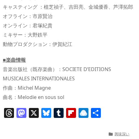
キャスティング ：植芝禎子、吉田亮、金城優香、芦澤拓郎
オフライン：市原賢治
オンライン：君塚紀貴
ミキサー：大野鉄平
動物プロダクション：伊賀紀江
■楽曲情報
音楽出版社（既存楽曲）：SOCIETE D’EDITIONS
MUSICALES INTERNATIONALES
作曲：Michel Magne
曲名：Melodie en sous sol
T
M
X
Bl
T
Fl
R
共
h
a
u
u
ip
ai
有
re
st
e
m
b
n
興味深い
