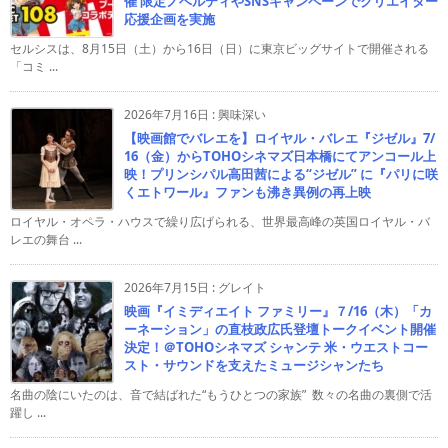
催 限定ノベルティやSNSキャンペーンでクリエイター
応援企画を実施
セルシスは、8月15日（土）から16日（日）に東京ビッグサイトで開催される
「コミ ...
2026年7月16日
:
興味深い
【映画館でバレエを】ロイヤル・バレエ『ジゼル』7/
16（金）からTOHOシネマズ日本橋にてアンコール上
映！プリンシパル高田茜による“ジゼル” に『パリに咲
くエトワール』ファンも沸き異例の再上映
ロイヤル・オペラ・ハウスで繰り広げられる、世界最高峰の英国ロイヤル・バ
レエの舞台 ...
2026年7月15日
:
グレイト
映画『イミディエイト ファミリー』７/16（木）「カ
ーネーション」の直枝政広氏登壇トークイベント開催
決定！＠TOHOシネマズ シャンテ 米・ウエストコー
スト・サウンドを支えたミュージシャンたち
名曲の陰にいたのは、音で結ばれた“もうひとつの家族” 数々の名曲の裏側で活
躍し ...