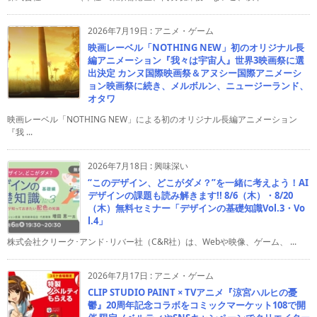
2026年7月19日
:
アニメ・ゲーム
映画レーベル「NOTHING NEW」初のオリジナル長
編アニメーション『我々は宇宙人』世界3映画祭に選
出決定 カンヌ国際映画祭＆アヌシー国際アニメーシ
ョン映画祭に続き、メルボルン、ニュージーランド、
オタワ
映画レーベル「NOTHING NEW」による初のオリジナル長編アニメーション
『我 ...
2026年7月18日
:
興味深い
“このデザイン、どこがダメ？”を一緒に考えよう！AI
デザインの課題も読み解きます!! 8/6（木）・8/20
（木）無料セミナー「デザインの基礎知識Vol.3・Vo
l.4」
株式会社クリーク･アンド･リバー社（C&R社）は、Webや映像、ゲーム、 ...
2026年7月17日
:
アニメ・ゲーム
CLIP STUDIO PAINT × TVアニメ『涼宮ハルヒの憂
鬱』20周年記念コラボをコミックマーケット108で開