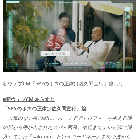
新ウェブCM「SPYのボスの正体は佐久間宣行」篇より
■新ウェブCM あらすじ
「SPYのボスの正体は佐久間宣行」篇
人気のない夜の街に、スーツ姿でトロフィーを抱える謎
の男から呼び出されたスパイ西島。最近までテレビ局に潜
入していた
「sakuma」
というコードネームを持つ彼から、