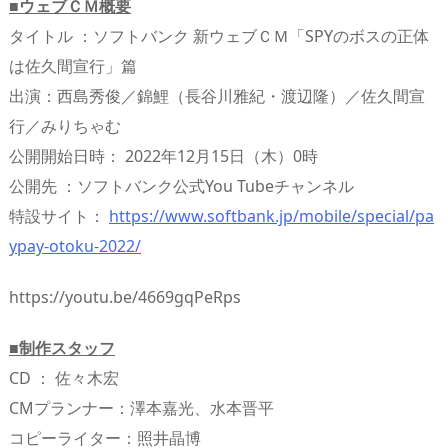
■​ウェブＣＭ概要
タイトル ：ソフトバンク 新ウェブＣＭ「SPYのボスの正体
は佐久間宣行」篇
出演：西島秀俊／錦鯉（長谷川雅紀・渡辺隆）／佐久間宣
行／みりちゃむ
公開開始日時： 2022年12月15日（木）0時
公開先 ：ソフトバンク公式You Tubeチャンネル
特設サイト：
https://www.softbank.jp/mobile/special/pa
ypay-otoku-2022/
https://youtu.be/4669gqPeRps
■制作スタッフ
CD ： 佐々木宏
CMプランナー：澤本嘉光、水本晋平
コピーライター：照井晶博