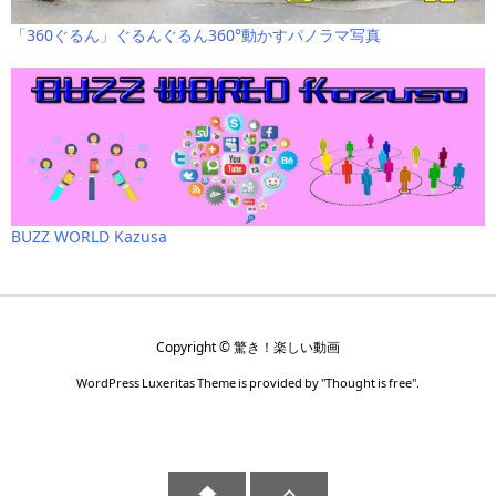
「360ぐるん」ぐるんぐるん360°動かすパノラマ写真
BUZZ WORLD Kazusa
Copyright ©
驚き！楽しい動画
WordPress Luxeritas Theme is provided by "
Thought is free
".

