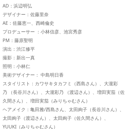
AD：浜辺明弘
デザイナー：佐藤里奈
AE：佐藤恵一、西崎倫史
プロデューサー ：小林信彦、池宮秀彦
PM：藤原聖明
演出：渋江修平
撮影：新出一真
照明：小林仁
美術デザイナー： 中島明日香
スタイリスト：カワサキタカフミ（西島さん）、大瀧彩
乃 （長谷川さん）、大瀧彩乃 （渡辺さん）、増田実茄（佐
久間さん）、増田実茄（みりちゃむさん）
ヘアメイク：亀田雅/西島さん、太田絢子（長谷川さん）、
太田絢子（渡辺さん）、太田絢子（佐久間さん）、
YUUKI（みりちゃむさん）