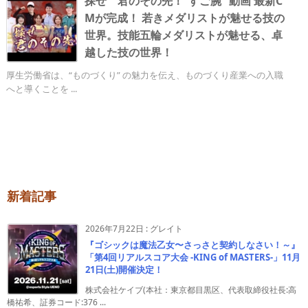
探せ 君のその先！“すご腕” 動画 最新C
Mが完成！ 若きメダリストが魅せる技の
世界。技能五輪メダリストが魅せる、卓
越した技の世界！
厚生労働省は、“ものづくり” の魅力を伝え、ものづくり産業への入職
へと導くことを ...
新着記事
2026年7月22日
:
グレイト
『ゴシックは魔法乙女〜さっさと契約しなさい！～』
「第4回リアルスコア大会 -KING of MASTERS-」11月
21日(土)開催決定！
株式会社ケイブ(本社：東京都目黒区、代表取締役社長:高
橋祐希、証券コード:376 ...