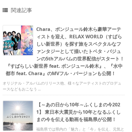
関連記事

Chara、ボンジュール鈴木ら豪華アーテ
ィストを迎え、RELAX WORLD（すばら
しい新世界）を探す旅をスペクタルなフ
ァンタジーとして描いたトベタ・バジュ
ンの5thアルバムの世界配信がスタート！
『すばらしい新世界 feat. ボンジュール鈴木』、『水中
都市 feat. Chara』のMVフル・バージョンも公開！
オリジナル・アルバムのリリース他、様々なアーティストのプロデュ
ースなどもおこなう ...
【～あの日から10年～ふくしまの今202
1】 東日本大震災から10年となるふくし
まの今を伝える動画を福島県が公開！
福島県では県内の「魅力」と「今」を伝え、元気と