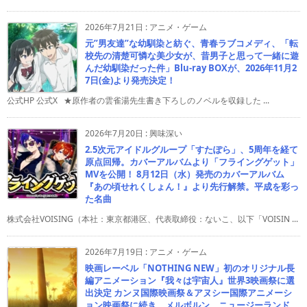
2026年7月21日
:
アニメ・ゲーム
元”男友達”な幼馴染と紡ぐ、青春ラブコメディ、「転
校先の清楚可憐な美少女が、昔男子と思って一緒に遊
んだ幼馴染だった件」Blu-ray BOXが、2026年11月2
7日(金)より発売決定！
公式HP 公式X ★原作者の雲雀湯先生書き下ろしのノベルを収録した ...
2026年7月20日
:
興味深い
2.5次元アイドルグループ「すたぽら」、5周年を経て
原点回帰。カバーアルバムより「フライングゲット」
MVを公開！ 8月12日（水）発売のカバーアルバム
『あの頃せれくしょん！』より先行解禁。平成を彩っ
た名曲
株式会社VOISING（本社：東京都港区、代表取締役：ないこ、以下「VOISIN ...
2026年7月19日
:
アニメ・ゲーム
映画レーベル「NOTHING NEW」初のオリジナル長
編アニメーション『我々は宇宙人』世界3映画祭に選
出決定 カンヌ国際映画祭＆アヌシー国際アニメーシ
ョン映画祭に続き、メルボルン、ニュージーランド、