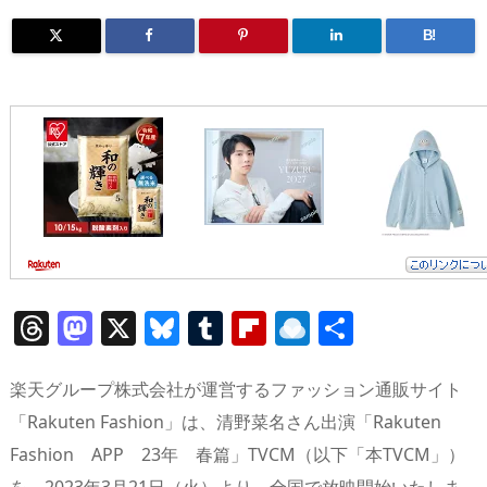
B!
T
M
X
Bl
T
Fl
R
共
h
a
u
u
ip
ai
有
re
st
e
m
b
n
楽天グループ株式会社が運営するファッション通販サイト
a
o
sk
bl
o
d
「Rakuten Fashion」は、清野菜名さん出演「Rakuten
Fashion APP 23年 春篇」TVCM（以下「本TVCM」）
d
d
y
r
ar
ro