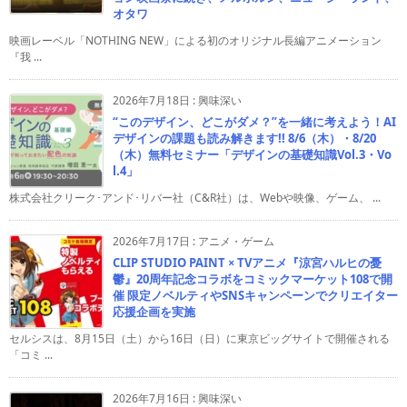
オタワ
映画レーベル「NOTHING NEW」による初のオリジナル長編アニメーション
『我 ...
2026年7月18日
:
興味深い
“このデザイン、どこがダメ？”を一緒に考えよう！AI
デザインの課題も読み解きます!! 8/6（木）・8/20
（木）無料セミナー「デザインの基礎知識Vol.3・Vo
l.4」
株式会社クリーク･アンド･リバー社（C&R社）は、Webや映像、ゲーム、 ...
2026年7月17日
:
アニメ・ゲーム
CLIP STUDIO PAINT × TVアニメ『涼宮ハルヒの憂
鬱』20周年記念コラボをコミックマーケット108で開
催 限定ノベルティやSNSキャンペーンでクリエイター
応援企画を実施
セルシスは、8月15日（土）から16日（日）に東京ビッグサイトで開催される
「コミ ...
2026年7月16日
:
興味深い