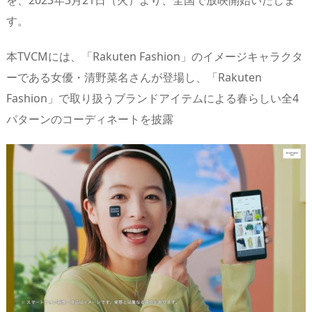
を、2023年3月21日（火）より、全国で放映開始いたしま
s
o
d
p.
す。
n
io
本TVCMには、「Rakuten Fashion」のイメージキャラクタ
ーである女優・清野菜名さんが登場し、「Rakuten
Fashion」で取り扱うブランドアイテムによる春らしい全4
パターンのコーディネートを披露