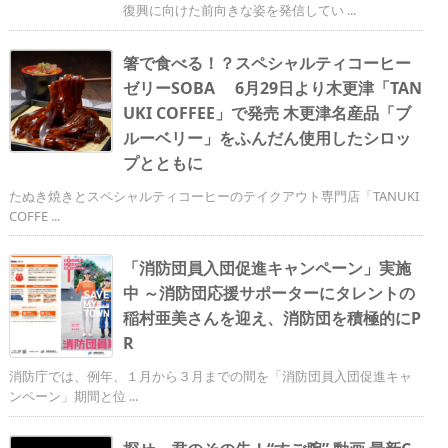
復興に向けた前向きな姿を発信してい ...
箸で食べる！？スペシャルティコーヒー
ゼリーSOBA 6月29日より木更津「TAN
UKI COFFEE」で発売 木更津名産品「ブ
ルーベリー」をふんだん使用したシロッ
プとともに
たぬき焼きとスペシャルティコーヒーのテイクアウト専門店「TANUKI
COFFE ...
「消防団員入団促進キャンペーン」実施
中 ～消防団応援サポーターにタレントの
稲村亜美さんを迎え、消防団を積極的にP
R
消防庁では、例年、１月から３月までの間を「消防団員入団促進キャ
ンペーン」期間と位 ...