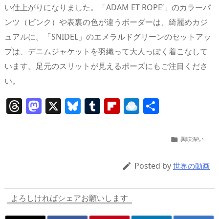
い仕上がりになりました。「ADAM ET ROPE’」のカラーパ
ンツ（ピンク）や表裏の色が違うボーダーは、綺麗めカジ
ュアルに。「SNIDEL」のエメラルドグリーンのセットアッ
プは、デニムジャケットを羽織って大人っぽく着こなして
います。足元のスリットが見えるポーズにもご注目くださ
い。
T
M
X
Bl
T
Fl
R
共
h
a
u
u
ip
ai
有
re
st
e
m
b
n
興味深い

a
o
sk
bl
o
d
d
d
y
r
ar
ro
Posted by

世界の動画
s
o
d
p.
n
io
よろしければシェアお願いします