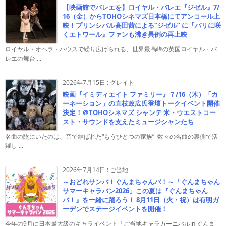
【映画館でバレエを】ロイヤル・バレエ『ジゼル』7/
16（金）からTOHOシネマズ日本橋にてアンコール上
映！プリンシパル高田茜による“ジゼル” に『パリに咲
くエトワール』ファンも沸き異例の再上映
ロイヤル・オペラ・ハウスで繰り広げられる、世界最高峰の英国ロイヤル・バ
レエの舞台 ...
2026年7月15日
:
グレイト
映画『イミディエイト ファミリー』７/16（木）「カ
ーネーション」の直枝政広氏登壇トークイベント開催
決定！＠TOHOシネマズ シャンテ 米・ウエストコー
スト・サウンドを支えたミュージシャンたち
名曲の陰にいたのは、音で結ばれた“もうひとつの家族” 数々の名曲の裏側で活
躍し ...
2026年7月14日
:
ご当地
～おどれサンバ！ぐんまちゃんバ！～「ぐんまちゃん
サマーキャラバン2026」この夏は『ぐんまちゃん
バ！』を一緒に踊ろう！ 8月11日（火・祝）は有明ガ
ーデンでステージイベントを開催！
今年の9月に日本最大級のキャライベント「ご当地キャラカーニバルin ぐんま