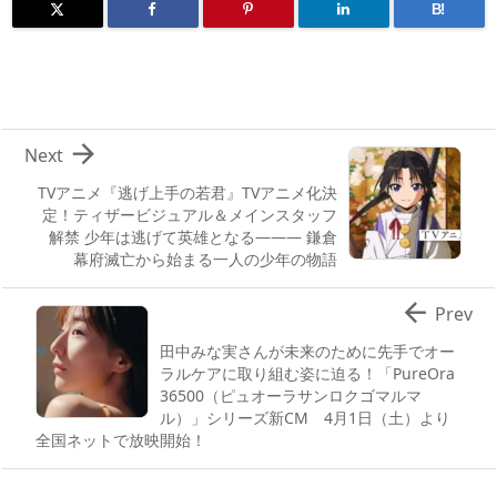
B!

Next
TVアニメ『逃げ上手の若君』TVアニメ化決
定！ティザービジュアル＆メインスタッフ
解禁 少年は逃げて英雄となる――― 鎌倉
幕府滅亡から始まる一人の少年の物語

Prev
田中みな実さんが未来のために先手でオー
ラルケアに取り組む姿に迫る！「PureOra
36500（ピュオーラサンロクゴマルマ
ル）」シリーズ新CM 4月1日（土）より
全国ネットで放映開始！