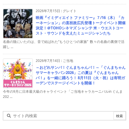
2026年7月15日
:
グレイト
映画『イミディエイト ファミリー』７/16（木）「カ
ーネーション」の直枝政広氏登壇トークイベント開催
決定！＠TOHOシネマズ シャンテ 米・ウエストコー
スト・サウンドを支えたミュージシャンたち
名曲の陰にいたのは、音で結ばれた“もうひとつの家族” 数々の名曲の裏側で活
躍し ...
2026年7月14日
:
ご当地
～おどれサンバ！ぐんまちゃんバ！～「ぐんまちゃん
サマーキャラバン2026」この夏は『ぐんまちゃん
バ！』を一緒に踊ろう！ 8月11日（火・祝）は有明ガ
ーデンでステージイベントを開催！
今年の9月に日本最大級のキャライベント「ご当地キャラカーニバルin ぐんま
202 ...