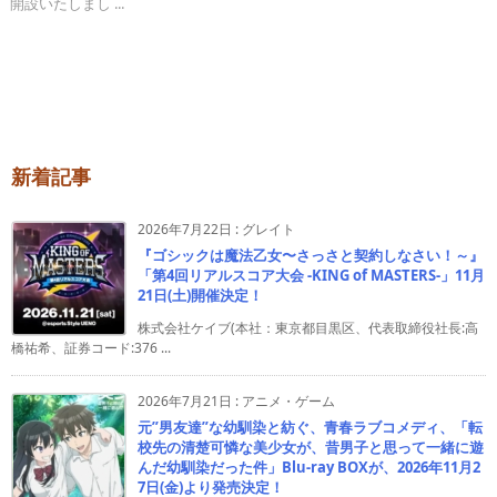
開設いたしまし ...
新着記事
2026年7月22日
:
グレイト
『ゴシックは魔法乙女〜さっさと契約しなさい！～』
「第4回リアルスコア大会 -KING of MASTERS-」11月
21日(土)開催決定！
株式会社ケイブ(本社：東京都目黒区、代表取締役社長:高
橋祐希、証券コード:376 ...
2026年7月21日
:
アニメ・ゲーム
元”男友達”な幼馴染と紡ぐ、青春ラブコメディ、「転
校先の清楚可憐な美少女が、昔男子と思って一緒に遊
んだ幼馴染だった件」Blu-ray BOXが、2026年11月2
7日(金)より発売決定！