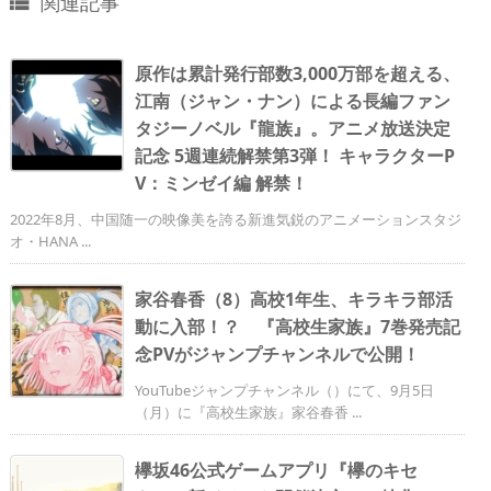
関連記事

原作は累計発行部数3,000万部を超える、
江南（ジャン・ナン）による長編ファン
タジーノベル『龍族』。アニメ放送決定
記念 5週連続解禁第3弾！ キャラクターP
V：ミンゼイ編 解禁！
2022年8月、中国随一の映像美を誇る新進気鋭のアニメーションスタジ
オ・HANA ...
家谷春香（8）高校1年生、キラキラ部活
動に入部！？ 『高校生家族』7巻発売記
念PVがジャンプチャンネルで公開！
YouTubeジャンプチャンネル（）にて、9月5日
（月）に『高校生家族』家谷春香 ...
欅坂46公式ゲームアプリ『欅のキセ