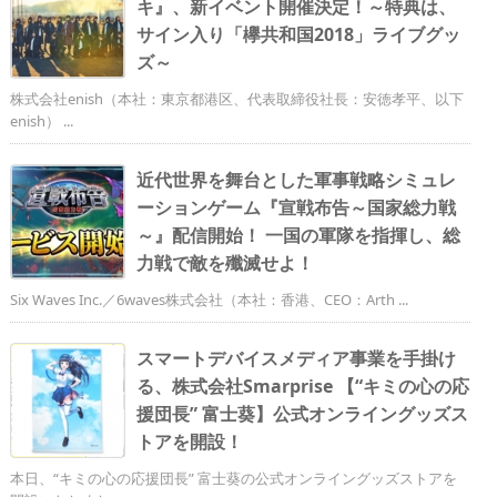
キ』、新イベント開催決定！～特典は、
サイン入り「欅共和国2018」ライブグッ
ズ～
株式会社enish（本社：東京都港区、代表取締役社長：安徳孝平、以下
enish） ...
近代世界を舞台とした軍事戦略シミュレ
ーションゲーム『宣戦布告～国家総力戦
～』配信開始！ 一国の軍隊を指揮し、総
力戦で敵を殲滅せよ！
Six Waves Inc.／6waves株式会社（本社：香港、CEO：Arth ...
スマートデバイスメディア事業を手掛け
る、株式会社Smarprise 【“キミの心の応
援団長” 富士葵】公式オンライングッズス
トアを開設！
本日、“キミの心の応援団長” 富士葵の公式オンライングッズストアを