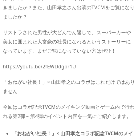
n
io
きましたか？また、山田孝之さん出演のTVCMをご覧になり
ましたか？
リストラされた男性が大どんでん返しで、スーパーカーや
美女に囲まれた大富豪の社長になれるというストーリーに
なっています。まだご覧になっていない方はぜひ！
https://youtu.be/2fEWDdgbr1U
「おねがい社長！」× 山田孝之のコラボはこれだけではあり
ません！
今回はコラボ記念TVCMのメイキング動画とゲーム内で行わ
れる第2弾～第4弾のイベント内容を一気にご紹介します。
「おねがい社長！」× 山田孝之コラボ記念TVCMのメイ