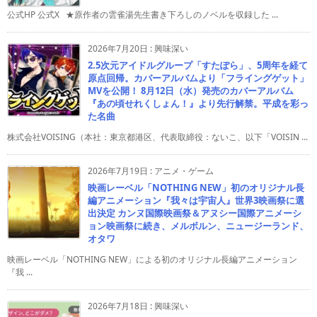
公式HP 公式X ★原作者の雲雀湯先生書き下ろしのノベルを収録した ...
2026年7月20日
:
興味深い
2.5次元アイドルグループ「すたぽら」、5周年を経て
原点回帰。カバーアルバムより「フライングゲット」
MVを公開！ 8月12日（水）発売のカバーアルバム
『あの頃せれくしょん！』より先行解禁。平成を彩っ
た名曲
株式会社VOISING（本社：東京都港区、代表取締役：ないこ、以下「VOISIN ...
2026年7月19日
:
アニメ・ゲーム
映画レーベル「NOTHING NEW」初のオリジナル長
編アニメーション『我々は宇宙人』世界3映画祭に選
出決定 カンヌ国際映画祭＆アヌシー国際アニメーシ
ョン映画祭に続き、メルボルン、ニュージーランド、
オタワ
映画レーベル「NOTHING NEW」による初のオリジナル長編アニメーション
『我 ...
2026年7月18日
:
興味深い