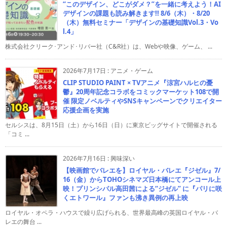
“このデザイン、どこがダメ？”を一緒に考えよう！AI
デザインの課題も読み解きます!! 8/6（木）・8/20
（木）無料セミナー「デザインの基礎知識Vol.3・Vo
l.4」
株式会社クリーク･アンド･リバー社（C&R社）は、Webや映像、ゲーム、 ...
2026年7月17日
:
アニメ・ゲーム
CLIP STUDIO PAINT × TVアニメ『涼宮ハルヒの憂
鬱』20周年記念コラボをコミックマーケット108で開
催 限定ノベルティやSNSキャンペーンでクリエイター
応援企画を実施
セルシスは、8月15日（土）から16日（日）に東京ビッグサイトで開催される
「コミ ...
2026年7月16日
:
興味深い
【映画館でバレエを】ロイヤル・バレエ『ジゼル』7/
16（金）からTOHOシネマズ日本橋にてアンコール上
映！プリンシパル高田茜による“ジゼル” に『パリに咲
くエトワール』ファンも沸き異例の再上映
ロイヤル・オペラ・ハウスで繰り広げられる、世界最高峰の英国ロイヤル・バ
レエの舞台 ...