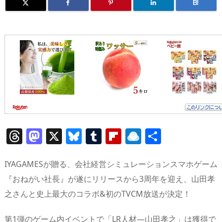
B!
T
M
X
Bl
T
Fl
R
共
h
a
u
u
ip
ai
有
re
st
e
m
b
n
IYAGAMESが贈る、会社経営シミュレーションスマホゲーム
a
o
sk
bl
o
d
『おねがい社長』が遂にリリースから3周年を迎え、山田孝
之さんと史上最大のコラボ&初のTVCM放送が決定！
d
d
y
r
ar
ro
s
o
d
p.
第1弾のゲーム内イベントで「LR人材—山田孝之」は獲得で