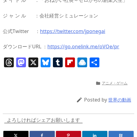
タ イ ト ル ：「おねがい社長～ゼロからの創業人生」
ジ ャ ン ル ：会社経営シミュレーション
公式Twitter ：
https://twitter.com/jponegai
ダウンロードURL ：
https://go.onelink.me/oVQe/pr
T
M
X
Bl
T
Fl
R
共
h
a
u
u
ip
ai
有
re
st
e
m
b
n
アニメ・ゲーム

a
o
sk
bl
o
d
d
d
y
r
ar
ro
Posted by

世界の動画
s
o
d
p.
n
io
よろしければシェアお願いします
B!