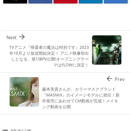

Next
TVアニメ『帰還者の魔法は特別です』2023
年10月より放送開始決定！ アニメ映像初出
しとなる、第1弾PV公開!オープニングテー
マはFLOWに決定！

Prev
藤本美貴さんが、カラーマスクブランド
『MASMiX』のイメージモデルに就任！新
作発売にあわせてCM動画が完成！メイキ
ング動画を公開