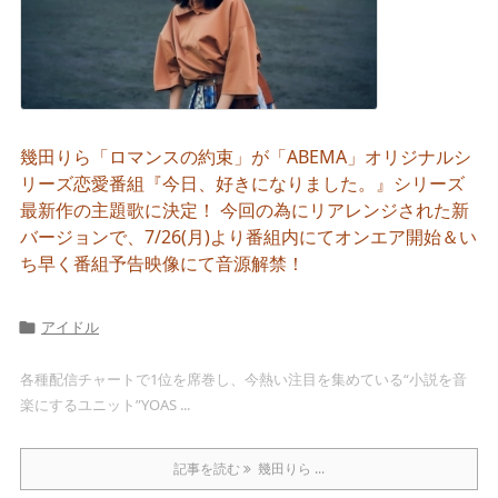
幾田りら「ロマンスの約束」が「ABEMA」オリジナルシ
リーズ恋愛番組『今日、好きになりました。』シリーズ
最新作の主題歌に決定！ 今回の為にリアレンジされた新
バージョンで、7/26(月)より番組内にてオンエア開始＆い
ち早く番組予告映像にて音源解禁！
アイドル

各種配信チャートで1位を席巻し、今熱い注目を集めている“小説を音
楽にするユニット”YOAS ...
記事を読む
幾田りら ...