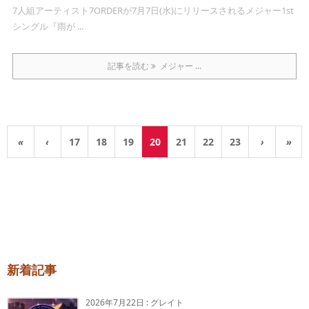
7人組アーティスト7ORDERが7月7日(水)にリリースされるメジャー1st
シングル『雨が ...
記事を読む
メジャー ...
«
‹
17
18
19
20
21
22
23
›
»
新着記事
2026年7月22日
:
グレイト