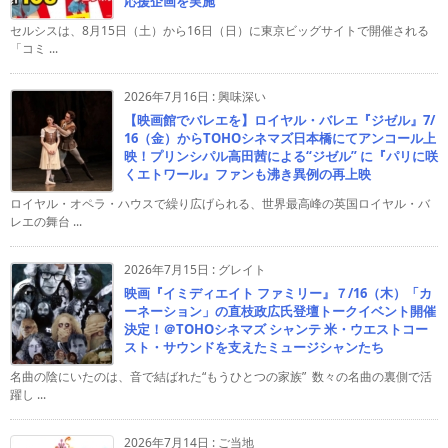
応援企画を実施
セルシスは、8月15日（土）から16日（日）に東京ビッグサイトで開催される
「コミ ...
2026年7月16日
:
興味深い
【映画館でバレエを】ロイヤル・バレエ『ジゼル』7/
16（金）からTOHOシネマズ日本橋にてアンコール上
映！プリンシパル高田茜による“ジゼル” に『パリに咲
くエトワール』ファンも沸き異例の再上映
ロイヤル・オペラ・ハウスで繰り広げられる、世界最高峰の英国ロイヤル・バ
レエの舞台 ...
2026年7月15日
:
グレイト
映画『イミディエイト ファミリー』７/16（木）「カ
ーネーション」の直枝政広氏登壇トークイベント開催
決定！＠TOHOシネマズ シャンテ 米・ウエストコー
スト・サウンドを支えたミュージシャンたち
名曲の陰にいたのは、音で結ばれた“もうひとつの家族” 数々の名曲の裏側で活
躍し ...
2026年7月14日
:
ご当地