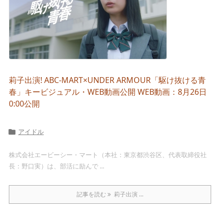
莉子出演! ABC-MART×UNDER ARMOUR「駆け抜ける青
春」キービジュアル・WEB動画公開 WEB動画：8月26日
0:00公開
アイドル

株式会社エービーシー・マート（本社：東京都渋谷区、代表取締役社
長：野口実）は、部活に励んで ...
記事を読む
莉子出演 ...