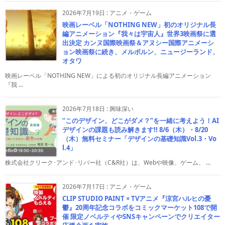
2026年7月19日
:
アニメ・ゲーム
映画レーベル「NOTHING NEW」初のオリジナル長
編アニメーション『我々は宇宙人』世界3映画祭に選
出決定 カンヌ国際映画祭＆アヌシー国際アニメーシ
ョン映画祭に続き、メルボルン、ニュージーランド、
オタワ
映画レーベル「NOTHING NEW」による初のオリジナル長編アニメーション
『我 ...
2026年7月18日
:
興味深い
“このデザイン、どこがダメ？”を一緒に考えよう！AI
デザインの課題も読み解きます!! 8/6（木）・8/20
（木）無料セミナー「デザインの基礎知識Vol.3・Vo
l.4」
株式会社クリーク･アンド･リバー社（C&R社）は、Webや映像、ゲーム、 ...
2026年7月17日
:
アニメ・ゲーム
CLIP STUDIO PAINT × TVアニメ『涼宮ハルヒの憂
鬱』20周年記念コラボをコミックマーケット108で開
催 限定ノベルティやSNSキャンペーンでクリエイター