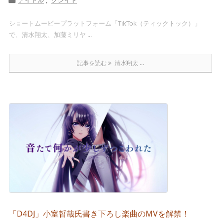

ショートムービープラットフォーム「TikTok（ティックトック）」
で、清水翔太、加藤ミリヤ ...
記事を読む
清水翔太 ...
「D4DJ」小室哲哉氏書き下ろし楽曲のMVを解禁！