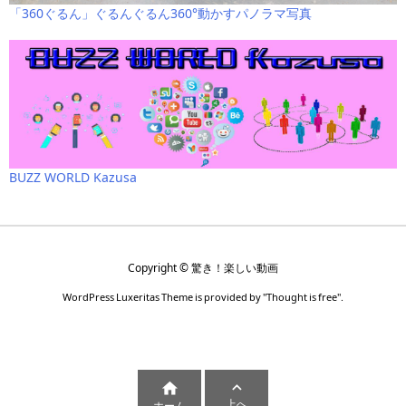
「360ぐるん」ぐるんぐるん360°動かすパノラマ写真
BUZZ WORLD Kazusa
Copyright ©
驚き！楽しい動画
WordPress Luxeritas Theme is provided by "
Thought is free
".


上へ
ホーム