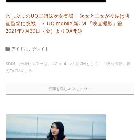
久しぶりのUQ三姉妹次女登場！ 次女と三女が今度は映
画監督に挑戦！？ UQ mobile 新CM 「映画撮影」篇
2021年7月30日（金）よりOA開始
アイドル
,
グレイト

KDDI、沖縄セルラーは、UQ mobileの新CMとして、「映画撮影」篇
のTVCMを、2 ...
記事を読む
久しぶり ...