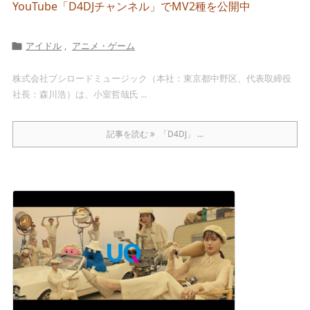
YouTube「D4DJチャンネル」でMV2種を公開中
アイドル
,
アニメ・ゲーム

株式会社ブシロードミュージック（本社：東京都中野区、代表取締役
社長：森川浩）は、小室哲哉氏 ...
記事を読む
「D4DJ」 ...