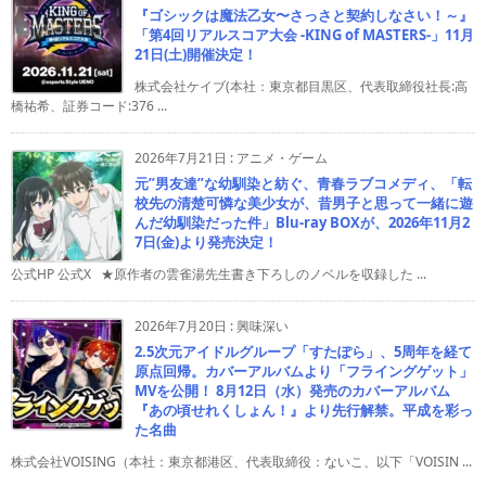
『ゴシックは魔法乙女〜さっさと契約しなさい！～』
「第4回リアルスコア大会 -KING of MASTERS-」11月
21日(土)開催決定！
株式会社ケイブ(本社：東京都目黒区、代表取締役社長:高
橋祐希、証券コード:376 ...
2026年7月21日
:
アニメ・ゲーム
元”男友達”な幼馴染と紡ぐ、青春ラブコメディ、「転
校先の清楚可憐な美少女が、昔男子と思って一緒に遊
んだ幼馴染だった件」Blu-ray BOXが、2026年11月2
7日(金)より発売決定！
公式HP 公式X ★原作者の雲雀湯先生書き下ろしのノベルを収録した ...
2026年7月20日
:
興味深い
2.5次元アイドルグループ「すたぽら」、5周年を経て
原点回帰。カバーアルバムより「フライングゲット」
MVを公開！ 8月12日（水）発売のカバーアルバム
『あの頃せれくしょん！』より先行解禁。平成を彩っ
た名曲
株式会社VOISING（本社：東京都港区、代表取締役：ないこ、以下「VOISIN ...