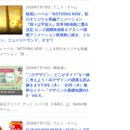
2026年7月19日
:
アニメ・ゲーム
映画レーベル「NOTHING NEW」初
のオリジナル長編アニメーション
『我々は宇宙人』世界3映画祭に選出
決定 カンヌ国際映画祭＆アヌシー国
際アニメーション映画祭に続き、メル
ルン、ニュージーランド、オタワ
レーベル「NOTHING NEW」による初のオリジナル長編
メーション『我 ...
2026年7月18日
:
興味深い
“このデザイン、どこがダメ？”を一緒
に考えよう！AIデザインの課題も読み
解きます!! 8/6（木）・8/20（木）無
料セミナー「デザインの基礎知識Vol.
3・Vol.4」
会社クリーク･アンド･リバー社（C&R社）は、Webや映
ゲーム、 ...
2026年7月17日
:
アニメ・ゲーム
CLIP STUDIO PAINT × TVアニメ『涼