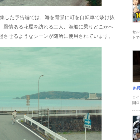
編集した予告編では、海を背景に町を自転車で駆け抜
、風情ある花屋を訪れる二人、漁船に乗りどこかへ
セル
起させるようなシーンが随所に使用されています。
トで
き
ロイ
国ロ