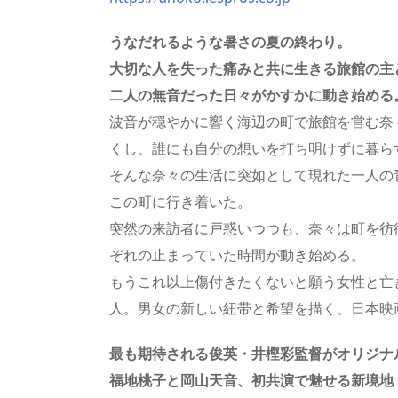
うなだれるような暑さの夏の終わり。
大切な人を失った痛みと共に生きる旅館の主
二人の無音だった日々がかすかに動き始める
波音が穏やかに響く海辺の町で旅館を営む奈
くし、誰にも自分の想いを打ち明けずに暮ら
そんな奈々の生活に突如として現れた一人の
この町に行き着いた。
突然の来訪者に戸惑いつつも、奈々は町を彷
ぞれの止まっていた時間が動き始める。
もうこれ以上傷付きたくないと願う女性と亡
人。男女の新しい紐帯と希望を描く、日本映
最も期待される俊英・井樫彩監督がオリジナ
福地桃子と岡山天音、初共演で魅せる新境地