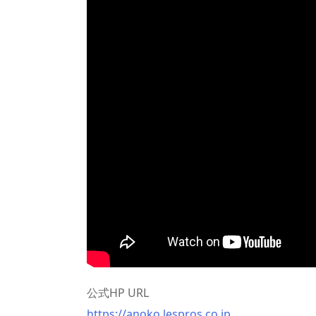
公式HP URL
https://anoko.lespros.co.jp