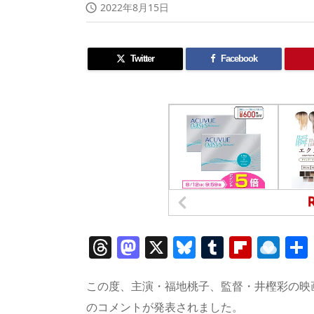
2022年8月15日

Twitter
Facebook
T
M
X
Bl
T
Fl
R
h
a
u
u
ip
ai
re
st
e
m
b
n
この度、主演・福地桃子、監督・井樫彩の映
のコメントが発表されました。