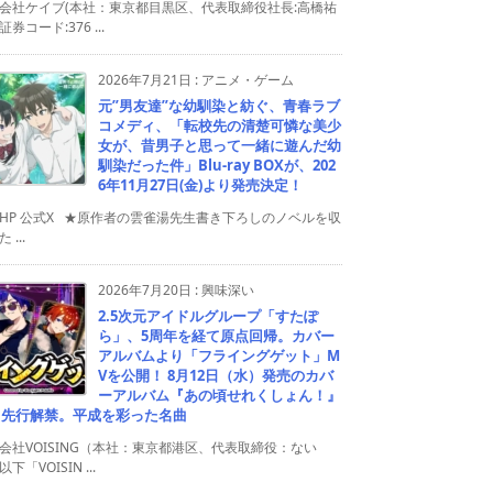
会社ケイブ(本社：東京都目黒区、代表取締役社長:高橋祐
券コード:376 ...
2026年7月21日
:
アニメ・ゲーム
元”男友達”な幼馴染と紡ぐ、青春ラブ
コメディ、「転校先の清楚可憐な美少
女が、昔男子と思って一緒に遊んだ幼
馴染だった件」Blu-ray BOXが、202
6年11月27日(金)より発売決定！
HP 公式X ★原作者の雲雀湯先生書き下ろしのノベルを収
 ...
2026年7月20日
:
興味深い
2.5次元アイドルグループ「すたぽ
ら」、5周年を経て原点回帰。カバー
アルバムより「フライングゲット」M
Vを公開！ 8月12日（水）発売のカバ
ーアルバム『あの頃せれくしょん！』
り先行解禁。平成を彩った名曲
会社VOISING（本社：東京都港区、代表取締役：ない
下「VOISIN ...