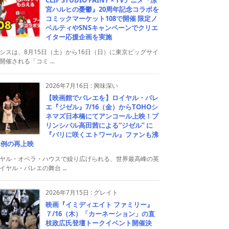
宮ハルヒの憂鬱』20周年記念コラボを
コミックマーケット108で開催 限定ノ
ベルティやSNSキャンペーンでクリエ
イター応援企画を実施
シスは、8月15日（土）から16日（日）に東京ビッグサイ
開催される「コミ ...
2026年7月16日
:
興味深い
【映画館でバレエを】ロイヤル・バレ
エ『ジゼル』7/16（金）からTOHOシ
ネマズ日本橋にてアンコール上映！プ
リンシパル高田茜による“ジゼル” に
『パリに咲くエトワール』ファンも沸
異例の再上映
ヤル・オペラ・ハウスで繰り広げられる、世界最高峰の英
イヤル・バレエの舞台 ...
2026年7月15日
:
グレイト
映画『イミディエイト ファミリー』
７/16（木）「カーネーション」の直
枝政広氏登壇トークイベント開催決