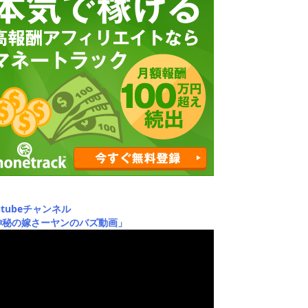
utubeチャンネル
神秘の嫁さーヤンのバズ動画」