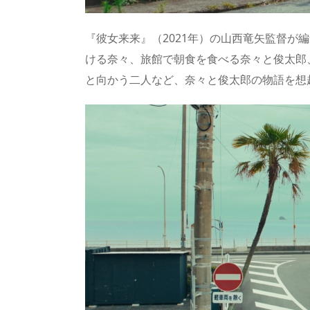
『彼女来来』（2021年）の山西竜矢監督が
ける奈々、旅館で朝食を食べる奈々と俊太郎
と向かう二人など、奈々と俊太郎の物語を想