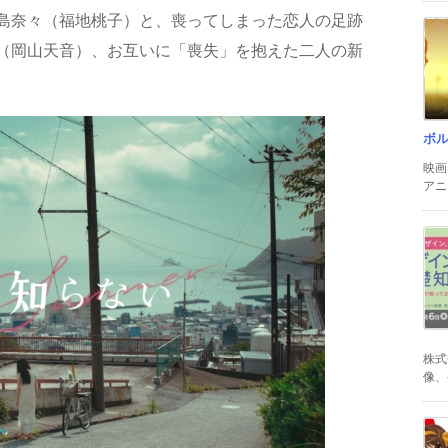
島奈々（福地桃子）と、喪ってしまった恋人の足跡
（岡山天音）、お互いに「喪失」を抱えた二人の新
ボ
映画
アニ
株式
像、