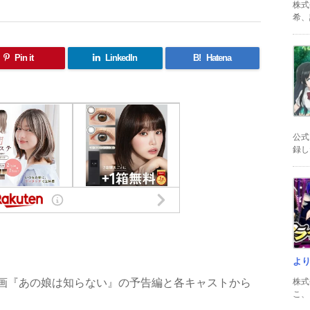
株式
希、証
Pin it
LinkedIn
B!
Hatena
公式
録した
共
有
よ
画『あの娘は知らない』の予告編と各キャストから
株式
こ、以