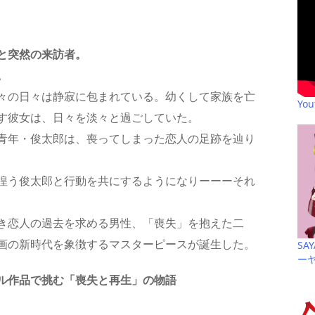
と突然の来訪者。
。
々の日々は静寂に包まれている。幼くして家族を亡
Yo
す彼女は、日々を淡々と過ごしていた。
青年・俊太郎は、喪ってしまった恋人の足跡を辿り
徨う俊太郎と行動を共にするようになりーーーそれ
き恋人の過去を求める男性、「喪失」を抱えた二
画の新時代を象徴するマスターピースが誕生した。
SA
ー
ル作品で挑む「喪失と再生」の物語