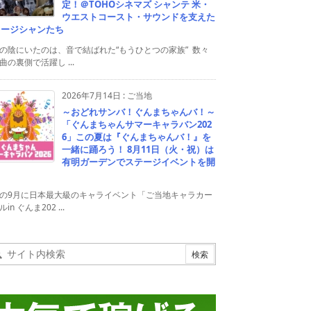
定！＠TOHOシネマズ シャンテ 米・
ウエストコースト・サウンドを支えた
ュージシャンたち
の陰にいたのは、音で結ばれた“もうひとつの家族” 数々
曲の裏側で活躍し ...
2026年7月14日
:
ご当地
～おどれサンバ！ぐんまちゃんバ！～
「ぐんまちゃんサマーキャラバン202
6」この夏は『ぐんまちゃんバ！』を
一緒に踊ろう！ 8月11日（火・祝）は
有明ガーデンでステージイベントを開
！
の9月に日本最大級のキャライベント「ご当地キャラカー
in ぐんま202 ...