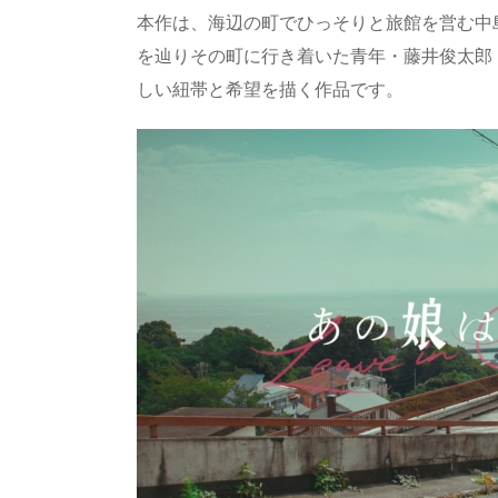
a
o
sk
bl
o
d
本作は、海辺の町でひっそりと旅館を営む中
d
d
y
r
ar
ro
を辿りその町に行き着いた青年・藤井俊太郎
s
o
d
p.
しい紐帯と希望を描く作品です。
n
io