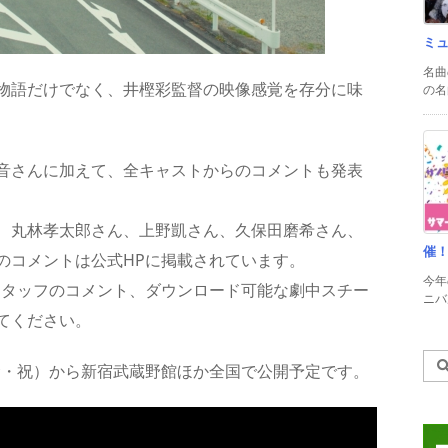
ミ
名曲
物語だけでなく、井樫彩監督の映像感覚を存分に味
の名
音さんに加えて、全キャストからのコメントも発表
、丸林孝太郎さん、上野凱さん、久保田磨希さん、
催
のコメントは公式HPに掲載されています。
今年
スタッフのコメント、ダウンロード可能な劇中スチー
ニバル
てください。
（金・祝）から新宿武蔵野館ほか全国で公開予定です。